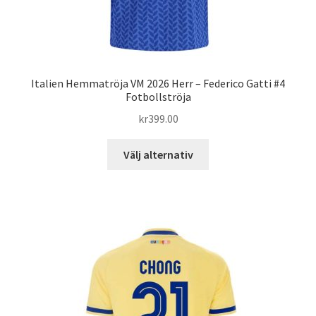
Italien Hemmatröja VM 2026 Herr – Federico Gatti #4
Fotbollströja
kr
399.00
Den
Välj alternativ
här
produkten
har
flera
varianter.
De
olika
alternativen
kan