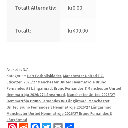
Totalt Alternativ:
kr0.00
Totalt:
kr409.00
Artikelnr:
N/A
Kategorier:
Herr Fotbollskläder
,
Manchester United F.C.
Etiketter:
2026/27 Manchester United Hemmatröja Bruno
Fernandes #8 Långärmad
,
Bruno Fernandes 8 Manchester United
Hemmatröja 2026/27 Långärmad
,
Manchester United 2026/27
Hemmatröja Bruno Fernandes #8 Långärmad
,
Manchester
United Bruno Fernandes 8 Hemmatröja 2026/27 Långärmad
,
Manchester United Hemmatröja 2026/27 Bruno Fernandes 8
Långärmad
Pi
R
Fa
T
E
D