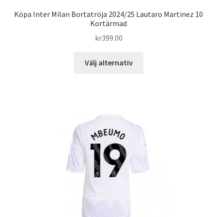
Köpa Inter Milan Bortatröja 2024/25 Lautaro Martinez 10
Kortärmad
kr
399.00
Den
Välj alternativ
här
produkten
har
flera
varianter.
De
olika
alternativen
kan
väljas
på
produktsidan