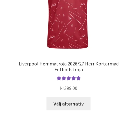
Liverpool Hemmatröja 2026/27 Herr Kortärmad
Fotbollströja
Betygsatt
kr
399.00
5.00
av 5
Den
Välj alternativ
här
produkten
har
flera