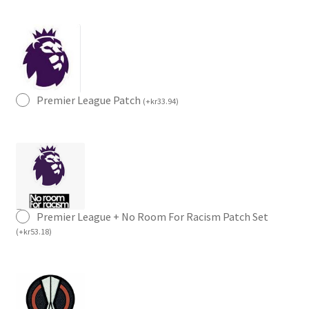
Premier League Patch
(
+
kr
33.94
)
Premier League + No Room For Racism Patch Set
(
+
kr
53.18
)