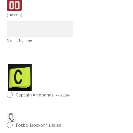
2026/27
Bruno
(
+
kr
39.06
)
Fernandes
8
Herr
Namn / Nummer
Långärmad
Fotbollströja
mängd
Captain Armbands
(
+
kr
25.59
)
Fotbollsockor
(
+
kr
56.39
)