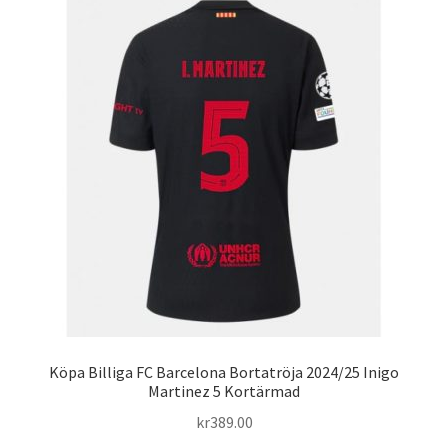
varianter.
De
olika
alternativen
kan
väljas
på
produktsidan
Köpa Billiga FC Barcelona Bortatröja 2024/25 Inigo
Martinez 5 Kortärmad
kr
389.00