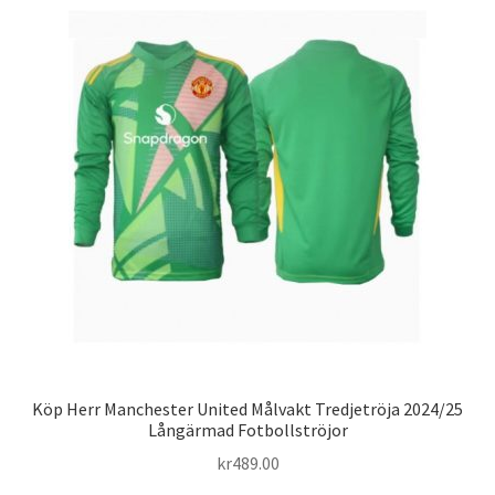
varianter.
De
olika
alternativen
kan
väljas
på
produktsidan
Köp Herr Manchester United Målvakt Tredjetröja 2024/25
Långärmad Fotbollströjor
kr
489.00