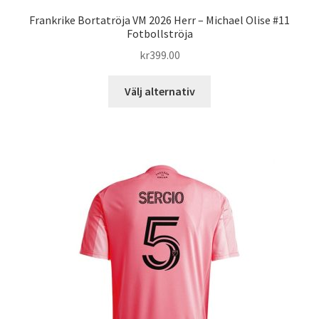
Frankrike Bortatröja VM 2026 Herr – Michael Olise #11
Fotbollströja
kr
399.00
Den
Välj alternativ
här
produkten
har
flera
varianter.
De
olika
alternativen
kan
väljas
på
produktsidan