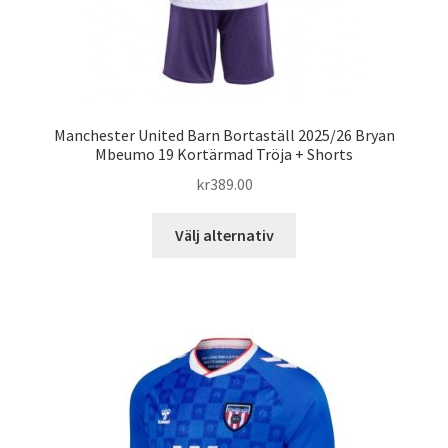
Manchester United Barn Bortaställ 2025/26 Bryan
Mbeumo 19 Kortärmad Tröja + Shorts
kr
389.00
Den
Välj alternativ
här
produkten
har
flera
varianter.
De
olika
alternativen