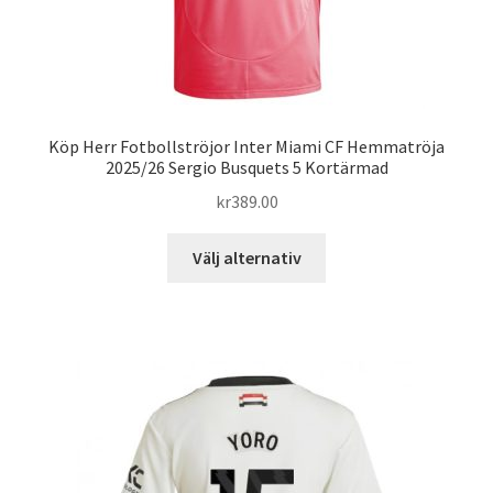
Köp Herr Fotbollströjor Inter Miami CF Hemmatröja
2025/26 Sergio Busquets 5 Kortärmad
kr
389.00
Den
Välj alternativ
här
produkten
har
flera
varianter.
De
olika
alternativen