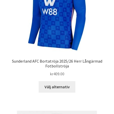
kan
väljas
på
produktsidan
Sunderland AFC Bortatröja 2025/26 Herr Långärmad
Fotbollströja
kr
409.00
Den
Välj alternativ
här
produkten
har
flera