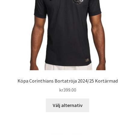
alternativen
kan
väljas
på
produktsidan
Köpa Corinthians Bortatröja 2024/25 Kortärmad
kr
399.00
Den
Välj alternativ
här
produkten
har
flera