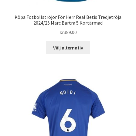
Köpa Fotbollströjor För Herr Real Betis Tredjetröja
2024/25 Marc Bartra 5 Kortärmad
kr
389.00
Den
Välj alternativ
här
produkten
har
flera
varianter.
De
olika
alternativen
kan
väljas
på
produktsidan