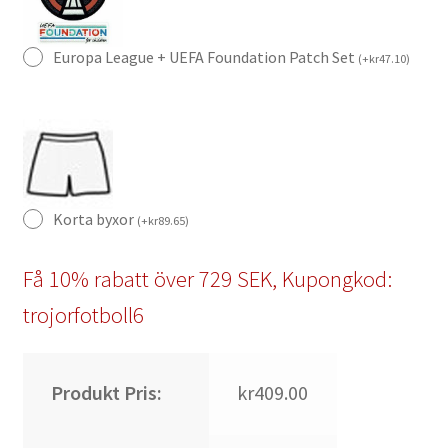
Europa League + UEFA Foundation Patch Set
(
+
kr
47.10
)
Korta byxor
(
+
kr
89.65
)
Få 10% rabatt över 729 SEK, Kupongkod:
trojorfotboll6
Produkt Pris:
kr409.00