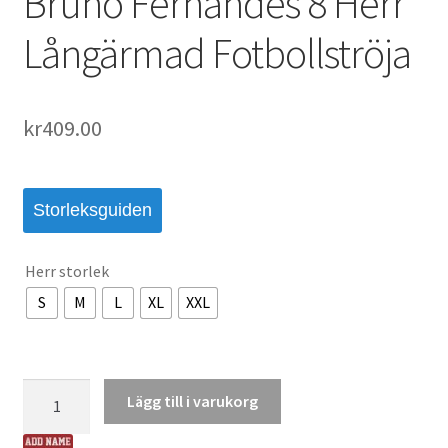
Bruno Fernandes 8 Herr
Långärmad Fotbollströja
kr
409.00
Storleksguiden
Herr storlek
S
M
L
XL
XXL
Manchester
Lägg till i varukorg
United
Hemmatröja