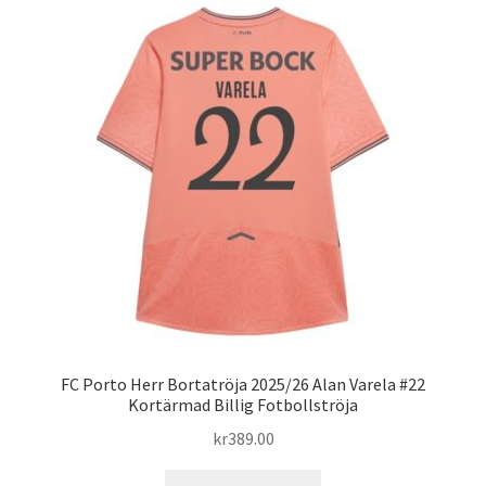
varianter.
De
olika
alternativen
kan
väljas
på
produktsidan
FC Porto Herr Bortatröja 2025/26 Alan Varela #22
Kortärmad Billig Fotbollströja
kr
389.00
Den