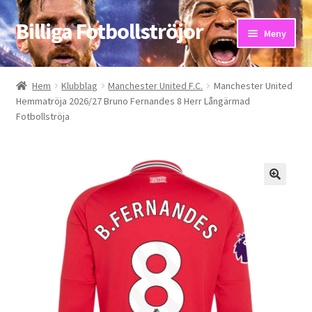
Billiga Fotbollströjor
Hoppa
Hoppa
Meny
till
till
navigering
innehåll
Hem
Hem
Klubblag
Manchester United F.C.
Manchester United
Hemmatröja 2026/27 Bruno Fernandes 8 Herr Långärmad
Bloggar
Fotbollströja
Butik
Kassa
Kontakta oss
Mitt konto
Storleksguiden