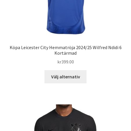
Köpa Leicester City Hemmatröja 2024/25 Wilfred Ndidi 6
Kortärmad
kr
399.00
Den
Välj alternativ
här
produkten
har
flera
varianter.
De
olika