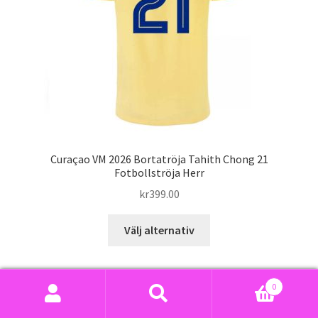
väljas
på
produktsidan
Curaçao VM 2026 Bortatröja Tahith Chong 21
Fotbollströja Herr
kr
399.00
Den
Välj alternativ
här
produkten
har
0
flera
Sök
Sök
varianter.