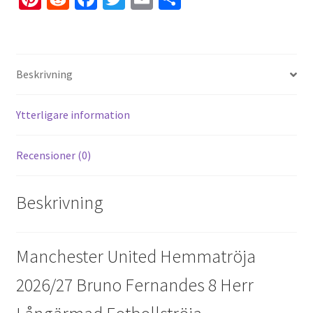
nt
e
ce
wi
m
el
er
d
b
tt
ai
a
es
di
o
er
l
Beskrivning
t
t
o
k
Ytterligare information
Recensioner (0)
Beskrivning
Manchester United Hemmatröja
2026/27 Bruno Fernandes 8 Herr