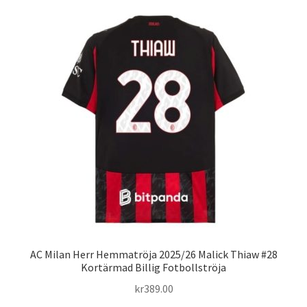
flera
varianter.
De
olika
alternativen
kan
väljas
på
produktsidan
AC Milan Herr Hemmatröja 2025/26 Malick Thiaw #28
Kortärmad Billig Fotbollströja
kr
389.00