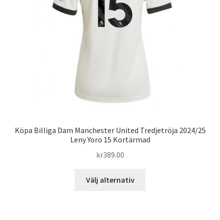
kan
väljas
på
produktsidan
Köpa Billiga Dam Manchester United Tredjetröja 2024/25
Leny Yoro 15 Kortärmad
kr
389.00
Den
Välj alternativ
här
produkten
har