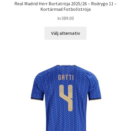
Real Madrid Herr Bortatröja 2025/26 – Rodrygo 11 –
Kortärmad Fotbollströja
kr
389.00
Den
Välj alternativ
här
produkten
har
flera
varianter.
De
olika
alternativen
kan
väljas
på
produktsidan