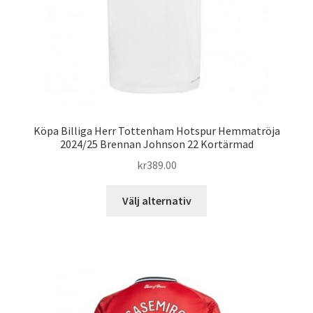
Köpa Billiga Herr Tottenham Hotspur Hemmatröja
2024/25 Brennan Johnson 22 Kortärmad
kr
389.00
Den
Välj alternativ
här
produkten
har
flera
varianter.
De