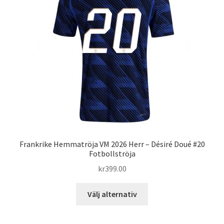
alternativen
kan
väljas
på
produktsidan
Frankrike Hemmatröja VM 2026 Herr – Désiré Doué #20
Fotbollströja
kr
399.00
Den
Välj alternativ
här
produkten