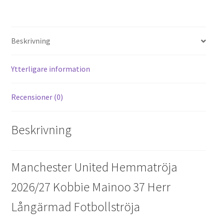
nt
e
ce
wi
m
el
er
d
b
tt
ai
a
es
di
o
er
l
Beskrivning
t
t
o
k
Ytterligare information
Recensioner (0)
Beskrivning
Manchester United Hemmatröja
2026/27 Kobbie Mainoo 37 Herr
Långärmad Fotbollströja