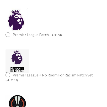
Premier League Patch
(
+
kr
33.94
)
Premier League + No Room For Racism Patch Set
(
+
kr
53.18
)