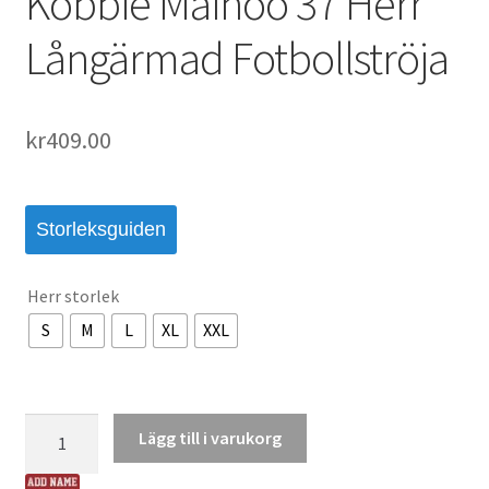
Kobbie Mainoo 37 Herr
Långärmad Fotbollströja
kr
409.00
Storleksguiden
Herr storlek
S
M
L
XL
XXL
Manchester
Lägg till i varukorg
United
Hemmatröja