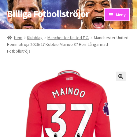
Billiga Fotbollströjor
Hoppa
Hoppa
Meny
till
till
navigering
innehåll
Hem
Hem
Klubblag
Manchester United F.C.
Manchester United
Hemmatröja 2026/27 Kobbie Mainoo 37 Herr Långärmad
Bloggar
Fotbollströja
Butik
Kassa
Kontakta oss
Mitt konto
Storleksguiden