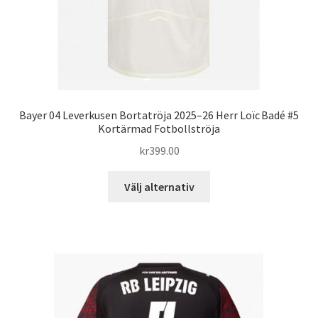
Bayer 04 Leverkusen Bortatröja 2025–26 Herr Loïc Badé #5
Kortärmad Fotbollströja
kr
399.00
Den
Välj alternativ
här
produkten
har
flera
varianter.
De
olika