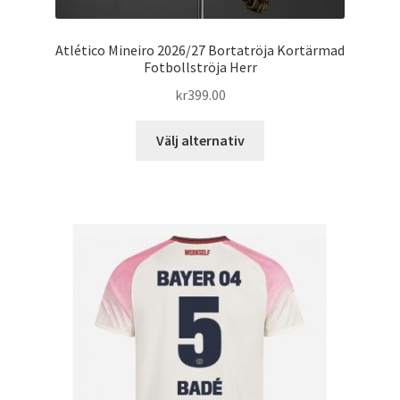
Atlético Mineiro 2026/27 Bortatröja Kortärmad
Fotbollströja Herr
kr
399.00
Den
Välj alternativ
här
produkten
har
flera
varianter.
De
olika
alternativen
kan
väljas
på
produktsidan