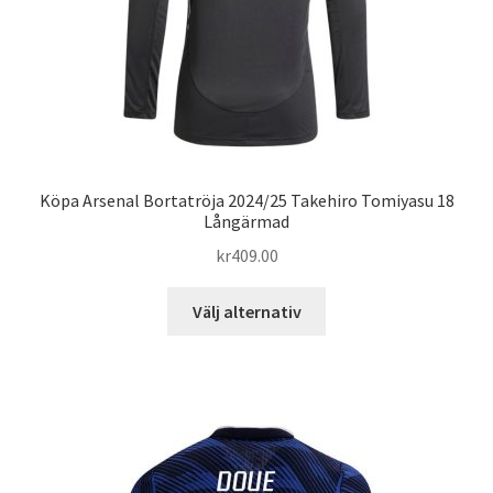
produktsidan
Köpa Arsenal Bortatröja 2024/25 Takehiro Tomiyasu 18
Långärmad
kr
409.00
Den
Välj alternativ
här
produkten
har
flera
varianter.
De
olika