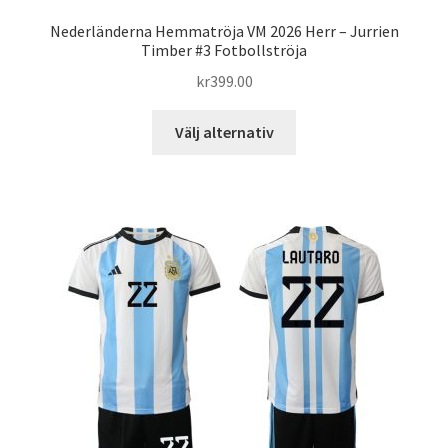
Nederländerna Hemmatröja VM 2026 Herr – Jurrien
Timber #3 Fotbollströja
kr
399.00
Den
Välj alternativ
här
produkten
har
flera
varianter.
De
olika
alternativen
kan
väljas
på
produktsidan