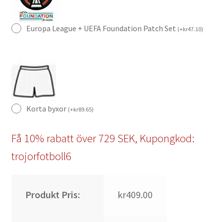
Europa League + UEFA Foundation Patch Set
(
+
kr
47.10
)
Korta byxor
(
+
kr
89.65
)
Få 10% rabatt över 729 SEK, Kupongkod:
trojorfotboll6
Produkt Pris:
kr409.00