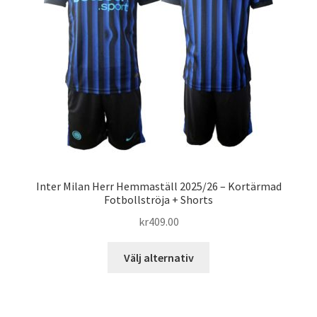
kan
väljas
på
produktsidan
Inter Milan Herr Hemmaställ 2025/26 – Kortärmad
Fotbollströja + Shorts
kr
409.00
Den
Välj alternativ
här
produkten
har