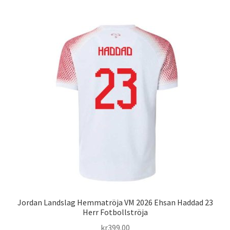
har
flera
varianter.
De
olika
alternativen
kan
väljas
på
produktsidan
Jordan Landslag Hemmatröja VM 2026 Ehsan Haddad 23
Herr Fotbollströja
kr
399.00