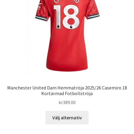
olika
alternativen
kan
väljas
på
produktsidan
Manchester United Dam Hemmatröja 2025/26 Casemiro 18
Kortärmad Fotbollströja
kr
389.00
Den
Välj alternativ
här
produkten