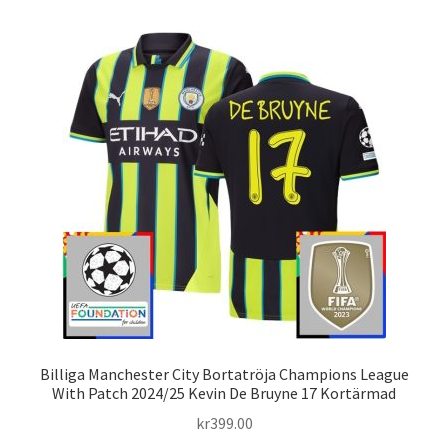
flera
varianter.
De
olika
alternativen
kan
väljas
på
produktsidan
Billiga Manchester City Bortatröja Champions League
With Patch 2024/25 Kevin De Bruyne 17 Kortärmad
kr
399.00