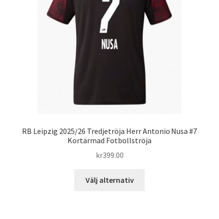
alternativen
kan
väljas
på
produktsidan
RB Leipzig 2025/26 Tredjetröja Herr Antonio Nusa #7
Kortärmad Fotbollströja
kr
399.00
Den
Välj alternativ
här
produkten
har