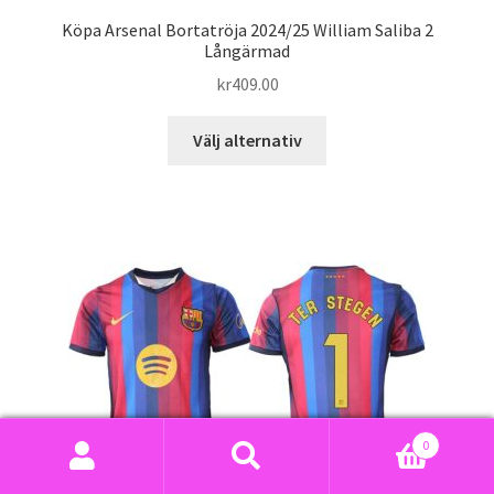
Köpa Arsenal Bortatröja 2024/25 William Saliba 2
Långärmad
kr
409.00
Den
Välj alternativ
här
produkten
har
flera
varianter.
De
olika
alternativen
kan
väljas
på
0
produktsidan
Sök
Sök