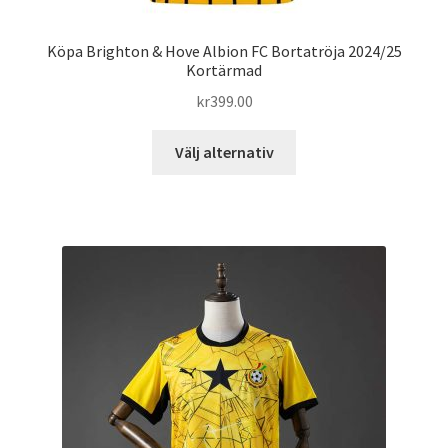
Köpa Brighton & Hove Albion FC Bortatröja 2024/25
Kortärmad
kr
399.00
Den
Välj alternativ
här
produkten
har
flera
varianter.
De
olika
alternativen
kan
väljas
på
produktsidan