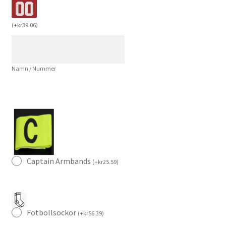
2026/27
Kobbie
(
+
kr
39.06
)
Mainoo
37
Herr
Namn / Nummer
Långärmad
Fotbollströja
mängd
Captain Armbands
(
+
kr
25.59
)
Fotbollsockor
(
+
kr
56.39
)