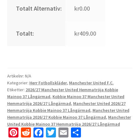
Totalt Alternativ:
kr0.00
Totalt:
kr409.00
Artikelnr:
N/A
Kategorier:
Herr Fotbollskläder
,
Manchester United F.C.
Etiketter:
2026/27 Manchester United Hemmatröja Kobbie
Mainoo 37 Långärmad
,
Kobbie Mainoo 37 Manchester United
Hemmatröja 2026/27 Långärmad
,
Manchester United 2026/27
Hemmatröja Kobbie Mainoo 37 Långärmad
,
Manchester United
Hemmatröja 2026/27 Kobbie Mainoo 37 Långärmad
,
Manchester
United Kobbie Mainoo 37 Hemmatröja 2026/27 Långärmad
Pi
R
Fa
T
E
D