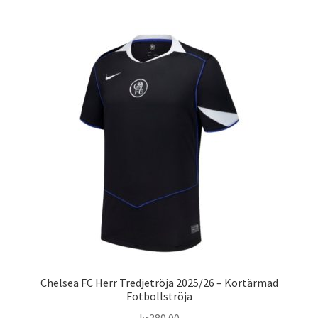
har
flera
varianter.
De
olika
alternativen
kan
väljas
på
produktsidan
Chelsea FC Herr Tredjetröja 2025/26 – Kortärmad
Fotbollströja