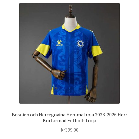
flera
varianter.
De
olika
alternativen
kan
väljas
på
produktsidan
Bosnien och Hercegovina Hemmatröja 2023-2026 Herr
Kortärmad Fotbollströja
kr
399.00