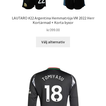
LAUTARO #22 Argentina Hemmatröja VM 2022 Herr
Kortärmad + Korta byxor
kr
399.00
Den
Välj alternativ
här
produkten
har
flera
varianter.
De
olika
alternativen
kan
väljas
på