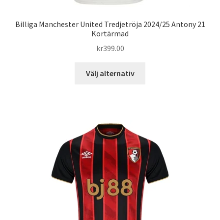
Billiga Manchester United Tredjetröja 2024/25 Antony 21
Kortärmad
kr
399.00
Den
Välj alternativ
här
produkten
har
flera
varianter.
De
olika
alternativen
kan
väljas
på
produktsidan