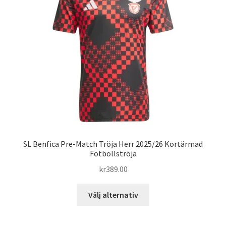
alternativen
kan
väljas
på
produktsidan
SL Benfica Pre-Match Tröja Herr 2025/26 Kortärmad
Fotbollströja
kr
389.00
Den
Välj alternativ
här
produkten