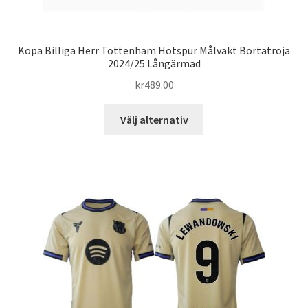
Köpa Billiga Herr Tottenham Hotspur Målvakt Bortatröja
2024/25 Långärmad
kr
489.00
Den
Välj alternativ
här
produkten
har
flera
varianter.
De
olika
alternativen
kan
väljas
på