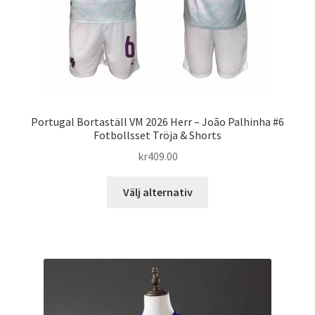
produktsidan
Portugal Bortaställ VM 2026 Herr – João Palhinha #6
Fotbollsset Tröja & Shorts
kr
409.00
Den
Välj alternativ
här
produkten
har
flera
varianter.
De
olika