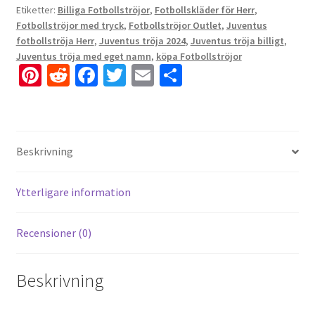
Etiketter:
Billiga Fotbollströjor
,
Fotbollskläder för Herr
,
Fotbollströjor med tryck
,
Fotbollströjor Outlet
,
Juventus
fotbollströja Herr
,
Juventus tröja 2024
,
Juventus tröja billigt
,
Juventus tröja med eget namn
,
köpa Fotbollströjor
Pi
R
Fa
T
E
D
nt
e
ce
wi
m
el
er
d
b
tt
ai
a
es
di
o
er
l
Beskrivning
t
t
o
k
Ytterligare information
Recensioner (0)
Beskrivning