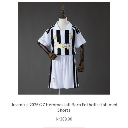
flera
varianter.
De
olika
alternativen
kan
väljas
på
produktsidan
Juventus 2026/27 Hemmaställ Barn Fotbollsställ med
Shorts
kr
389.00