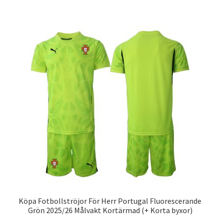
har
flera
varianter.
De
olika
alternativen
kan
väljas
på
produktsidan
Köpa Fotbollströjor För Herr Portugal Fluorescerande
Grön 2025/26 Målvakt Kortärmad (+ Korta byxor)