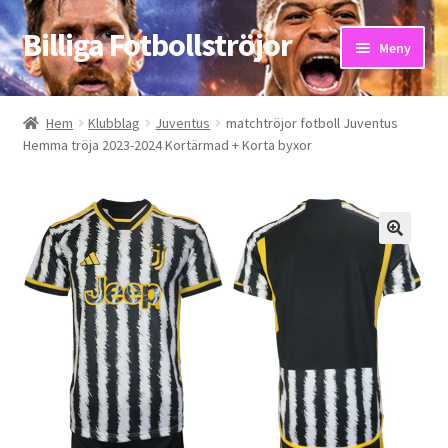
Billiga Fotbollströjor
Hoppa
Hoppa
Meny
till
till
navigering
innehåll
Hem
Hem
Klubblag
Juventus
matchtröjor fotboll Juventus
Hemma tröja 2023-2024 Kortärmad + Korta byxor
Bloggar
Butik
Kassa
Kontakta oss
Mitt konto
Storleksguiden