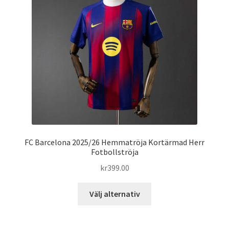
alternativen
kan
väljas
på
produktsidan
FC Barcelona 2025/26 Hemmatröja Kortärmad Herr
Fotbollströja
kr
399.00
Den
Välj alternativ
här
produkten
har