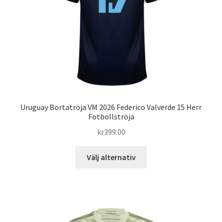
väljas
på
produktsidan
Uruguay Bortatröja VM 2026 Federico Valverde 15 Herr
Fotbollströja
kr
399.00
Den
Välj alternativ
här
produkten
har
flera
varianter.