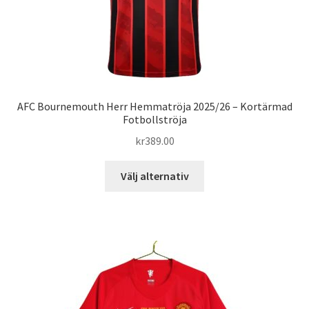
AFC Bournemouth Herr Hemmatröja 2025/26 – Kortärmad
Fotbollströja
kr
389.00
Den
Välj alternativ
här
produkten
har
flera
varianter.
De
olika
alternativen