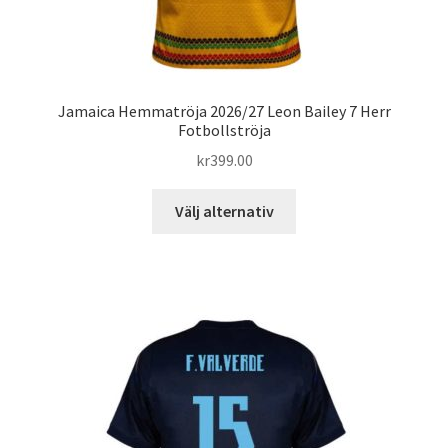
Jamaica Hemmatröja 2026/27 Leon Bailey 7 Herr
Fotbollströja
kr
399.00
Den
Välj alternativ
här
produkten
har
flera
varianter.
De
olika
alternativen
kan