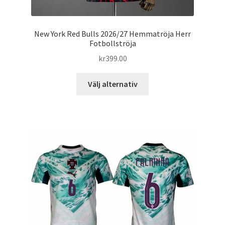
New York Red Bulls 2026/27 Hemmatröja Herr
Fotbollströja
kr
399.00
Den
Välj alternativ
här
produkten
har
flera
varianter.
De
olika
alternativen
kan
väljas
på