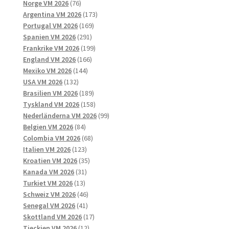
76
produkter
Norge VM 2026
76
produkter
173
Argentina VM 2026
173
169
produkter
Portugal VM 2026
169
291
produkter
Spanien VM 2026
291
produkter
199
Frankrike VM 2026
199
166
produkter
England VM 2026
166
144
produkter
Mexiko VM 2026
144
132
produkter
USA VM 2026
132
produkter
189
Brasilien VM 2026
189
produkter
158
Tyskland VM 2026
158
produkter
99
Nederländerna VM 2026
99
84
produkter
Belgien VM 2026
84
produkter
68
Colombia VM 2026
68
123
produkter
Italien VM 2026
123
produkter
35
Kroatien VM 2026
35
31
produkter
Kanada VM 2026
31
13
produkter
Turkiet VM 2026
13
produkter
46
Schweiz VM 2026
46
41
produkter
Senegal VM 2026
41
produkter
17
Skottland VM 2026
17
12
produkter
Tjeckien VM 2026
12