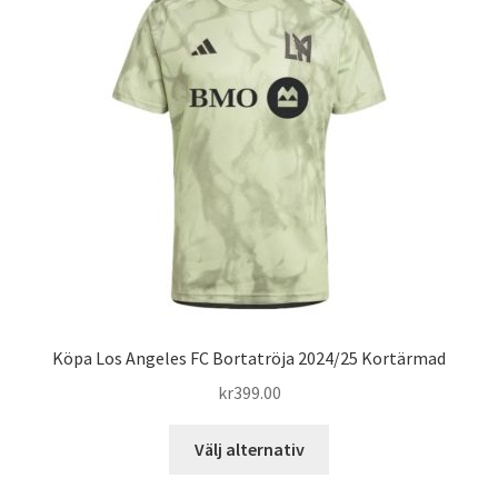
De
olika
alternativen
kan
väljas
på
produktsidan
Köpa Los Angeles FC Bortatröja 2024/25 Kortärmad
kr
399.00
Den
Välj alternativ
här
produkten