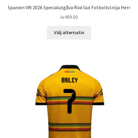
Spanien VM 2026 Specialutgåva Röd Gul Fotbollströja Herr
kr
499.00
Den
Välj alternativ
här
produkten
har
flera
varianter.
De
olika
alternativen
kan
väljas
på
produktsidan