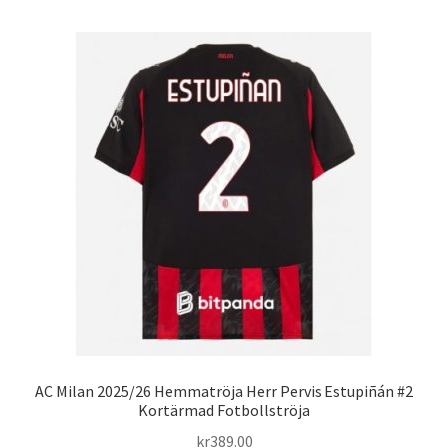
har
flera
varianter.
De
olika
alternativen
kan
väljas
på
produktsidan
AC Milan 2025/26 Hemmatröja Herr Pervis Estupiñán #2
Kortärmad Fotbollströja
kr
389.00