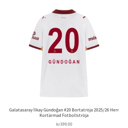
flera
varianter.
De
olika
alternativen
kan
väljas
på
produktsidan
Galatasaray İlkay Gündoğan #20 Bortatröja 2025/26 Herr
Kortärmad Fotbollströja
kr
399.00