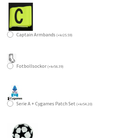
mängd
Captain Armbands
(
+
kr
25.59
)
Fotbollsockor
(
+
kr
56.39
)
Serie A + Cygames Patch Set
(
+
kr
54.20
)