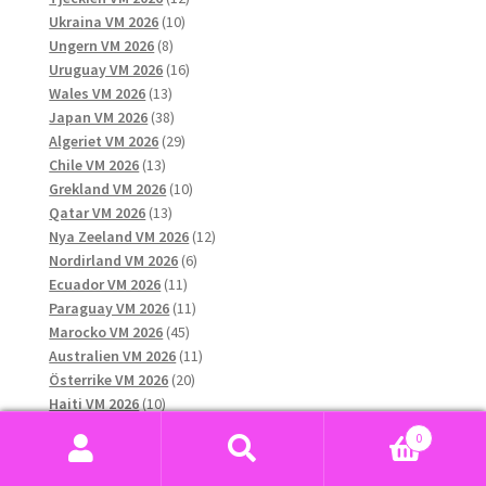
10
produkter
Ukraina VM 2026
10
8
produkter
Ungern VM 2026
8
produkter
16
Uruguay VM 2026
16
13
produkter
Wales VM 2026
13
produkter
38
Japan VM 2026
38
produkter
29
Algeriet VM 2026
29
13
produkter
Chile VM 2026
13
produkter
10
Grekland VM 2026
10
13
produkter
Qatar VM 2026
13
produkter
12
Nya Zeeland VM 2026
12
6
produkter
Nordirland VM 2026
6
11
produkter
Ecuador VM 2026
11
produkter
11
Paraguay VM 2026
11
45
produkter
Marocko VM 2026
45
produkter
11
Australien VM 2026
11
20
produkter
Österrike VM 2026
20
10
produkter
Haiti VM 2026
10
produkter
11
Sydkorea VM 2026
11
0
produkter
7
Saudiarabien VM 2026
7
Sök
Sök
15
produkter
Curaçao VM 2026
15