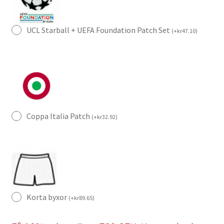
UCL Starball + UEFA Foundation Patch Set
(
+
kr
47.10
)
Coppa Italia Patch
(
+
kr
32.92
)
Korta byxor
(
+
kr
89.65
)