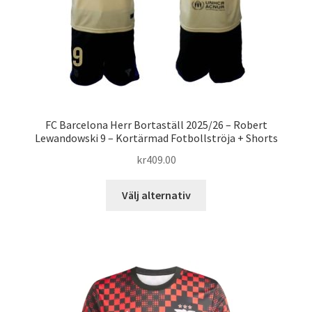
produktsidan
FC Barcelona Herr Bortaställ 2025/26 – Robert
Lewandowski 9 – Kortärmad Fotbollströja + Shorts
kr
409.00
Den
Välj alternativ
här
produkten
har
flera
varianter.
De
olika