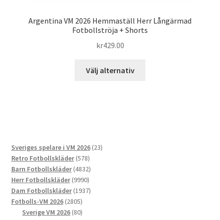
Argentina VM 2026 Hemmaställ Herr Långärmad
Fotbollströja + Shorts
kr
429.00
Den
Välj alternativ
här
produkten
har
flera
varianter.
De
23
Sveriges spelare i VM 2026
23
olika
578
produkter
Retro Fotbollskläder
578
alternativen
produkter
4832
Barn Fotbollskläder
4832
kan
9990
produkter
Herr Fotbollskläder
9990
väljas
produkter
1937
Dam Fotbollskläder
1937
på
2805
produkter
Fotbolls-VM 2026
2805
produktsidan
produkter
80
Sverige VM 2026
80