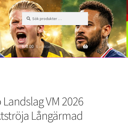
Sök
Sök
efter:
6
kr
0.00
0 artiklar
 Landslag VM 2026
tströja Långärmad