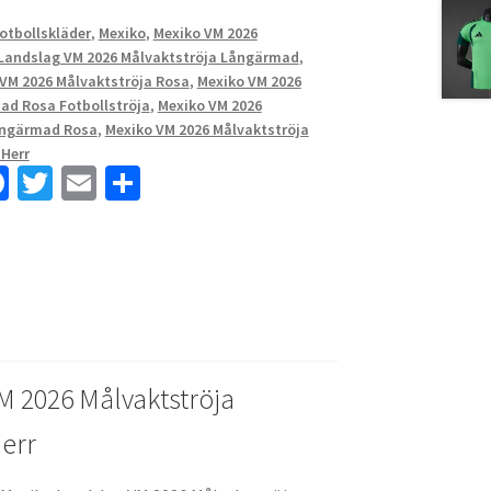
Fotbollskläder
,
Mexiko
,
Mexiko VM 2026
Landslag VM 2026 Målvaktströja Långärmad
,
VM 2026 Målvaktströja Rosa
,
Mexiko VM 2026
ad Rosa Fotbollströja
,
Mexiko VM 2026
ångärmad Rosa
,
Mexiko VM 2026 Målvaktströja
Herr
Fa
T
E
D
ce
wi
m
el
b
tt
ai
a
o
er
l
o
k
M 2026 Målvaktströja
err