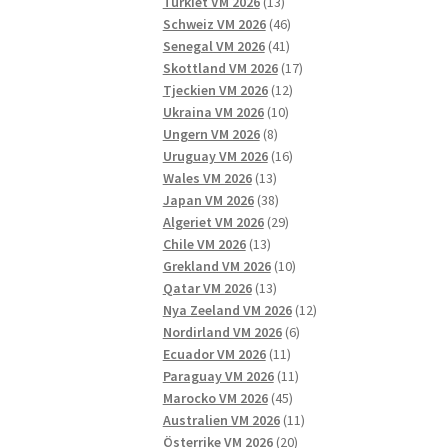
13
produkter
Turkiet VM 2026
13
produkter
46
Schweiz VM 2026
46
41
produkter
Senegal VM 2026
41
produkter
17
Skottland VM 2026
17
12
produkter
Tjeckien VM 2026
12
10
produkter
Ukraina VM 2026
10
8
produkter
Ungern VM 2026
8
produkter
16
Uruguay VM 2026
16
13
produkter
Wales VM 2026
13
produkter
38
Japan VM 2026
38
produkter
29
Algeriet VM 2026
29
13
produkter
Chile VM 2026
13
produkter
10
Grekland VM 2026
10
13
produkter
Qatar VM 2026
13
produkter
12
Nya Zeeland VM 2026
12
6
produkter
Nordirland VM 2026
6
11
produkter
Ecuador VM 2026
11
produkter
11
Paraguay VM 2026
11
45
produkter
Marocko VM 2026
45
produkter
11
Australien VM 2026
11
20
produkter
Österrike VM 2026
20