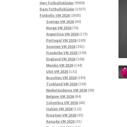
9969
produkter
Herr Fotbollskläder
9969
produkter
1937
Dam Fotbollskläder
1937
2805
produkter
Fotbolls-VM 2026
2805
produkter
80
Sverige VM 2026
80
76
produkter
Norge VM 2026
76
produkter
173
Argentina VM 2026
173
169
produkter
Portugal VM 2026
169
291
produkter
Spanien VM 2026
291
produkter
199
Frankrike VM 2026
199
166
produkter
England VM 2026
166
144
produkter
Mexiko VM 2026
144
132
produkter
USA VM 2026
132
produkter
189
Brasilien VM 2026
189
produkter
158
Tyskland VM 2026
158
produkter
99
Nederländerna VM 2026
99
84
produkter
Belgien VM 2026
84
produkter
68
Colombia VM 2026
68
123
produkter
Italien VM 2026
123
produkter
35
Kroatien VM 2026
35
31
produkter
Kanada VM 2026
31