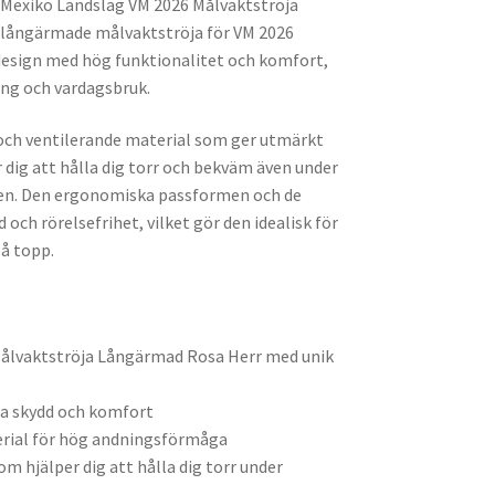
d Mexiko Landslag VM 2026 Målvaktströja
långärmade målvaktströja för VM 2026
esign med hög funktionalitet och komfort,
ing och vardagsbruk.
tt och ventilerande material som ger utmärkt
dig att hålla dig torr och bekväm även under
anen. Den ergonomiska passformen och de
och rörelsefrihet, vilket gör den idealisk för
på topp.
ålvaktströja Långärmad Rosa Herr med unik
a skydd och komfort
erial för hög andningsförmåga
 hjälper dig att hålla dig torr under