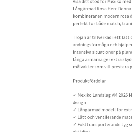
Visa ditt stöd för Mexiko me
Långärmad Rosa Herr. Denna 
kombinerar en modern rosa d
perfekt för både match, trän
Tröjan är tillverkad i ett lä
andningsförmåga och hjälper 
intensiva situationer på pl
långa ärmarna ger extra skydd 
målvakter som vill prestera 
Produktfördelar
✓ Mexiko Landslag VM 2026 M
design
✓ Långärmad modell för extr
✓ Lätt och ventilerande mat
✓ Fukttransporterande tyg som
aktivitet