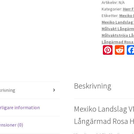
Artikelnr:
N/A
Kategorier:
Herr 
Etiketter:
Mexiko 
Mexiko Landslag 
Målvakt Långärm
Målvaktströja L
Långärmad Rosa 
Pi
R
nt
e
er
d
es
di
Beskrivning
t
t
rivning
Mexiko Landslag V
rligare information
Långärmad Rosa H
nsioner (0)