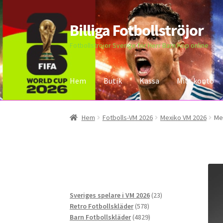
Billiga Fotbollströjor
Hoppa
Hoppa
till
till
Fotbollströjor Sverige för Herr Barn Köp online
navigering
innehåll
Hem
Butik
Kassa
Mitt konto
Hem
Bloggar
Butik
Kassa
Kontakta oss
Mitt 
Hem
Fotbolls-VM 2026
Mexiko VM 2026
Me
23
Sveriges spelare i VM 2026
23
578
produkter
Retro Fotbollskläder
578
produkter
4829
Barn Fotbollskläder
4829