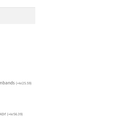
rmbands
(
+
kr
25.59
)
kor
(
+
kr
56.39
)