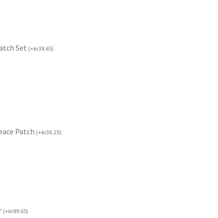
Patch Set
(
+
kr
38.65
)
Peace Patch
(
+
kr
36.25
)
r
(
+
kr
89.65
)