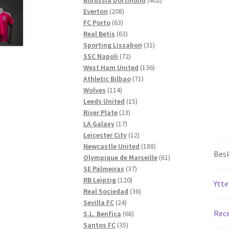
208
produkter
Everton
208
63
produkter
FC Porto
63
produkter
63
Real Betis
63
produkter
31
Sporting Lissabon
31
72
produkter
SSC Napoli
72
produkter
136
West Ham United
136
71
produkter
Athletic Bilbao
71
114
produkter
Wolves
114
produkter
15
Leeds United
15
23
produkter
River Plate
23
17
produkter
LA Galaxy
17
produkter
12
Leicester City
12
produkter
188
Newcastle United
188
Besk
produkter
61
Olympique de Marseille
61
37
produkter
SE Palmeiras
37
120
produkter
RB Leipzig
120
Ytte
produkter
36
Real Sociedad
36
24
produkter
Sevilla FC
24
Rece
produkter
68
S.L. Benfica
68
35
produkter
Santos FC
35