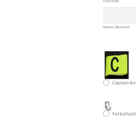
(
+
kr
39.06
)
Långärmad
Rosa
Herr
Namn / Nummer
mängd
Captain A
Fotbollsoc