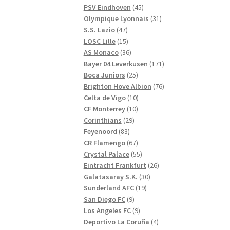
produkter
45
PSV Eindhoven
45
produkter
31
Olympique Lyonnais
31
47
produkter
S.S. Lazio
47
produkter
15
LOSC Lille
15
produkter
36
AS Monaco
36
produkter
171
Bayer 04 Leverkusen
171
25
produkter
Boca Juniors
25
produkter
76
Brighton Hove Albion
76
10
produkter
Celta de Vigo
10
10
produkter
CF Monterrey
10
29
produkter
Corinthians
29
83
produkter
Feyenoord
83
produkter
67
CR Flamengo
67
produkter
55
Crystal Palace
55
produkter
26
Eintracht Frankfurt
26
30
produkter
Galatasaray S.K.
30
19
produkter
Sunderland AFC
19
9
produkter
San Diego FC
9
produkter
9
Los Angeles FC
9
produkter
4
Deportivo La Coruña
4