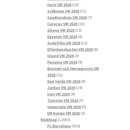
10
produkter
Haiti VM 2026
10
produkter
11
Sydkorea VM 2026
11
produkter
7
Saudiarabien VM 2026
7
15
produkter
Curaçao VM 2026
15
12
produkter
Ghana VM 2026
12
produkter
8
Egypten VM 2026
8
produkter
12
Sydafrika VM 2026
12
produkter
8
Elfenbenskusten VM 2026
8
3
produkter
Island VM 2026
3
produkter
9
Panama VM 2026
9
produkter
Bosnien och Hercegovina VM
22
2026
22
produkter
8
Kap Verde VM 2026
8
19
produkter
Jordan VM 2026
19
4
produkter
Iran VM 2026
4
produkter
5
Tunisien VM 2026
5
produkter
5
Venezuela VM 2026
5
3
produkter
DR Kongo VM 2026
3
12083
produkter
Klubblag
12083
produkter
916
FC Barcelona
916