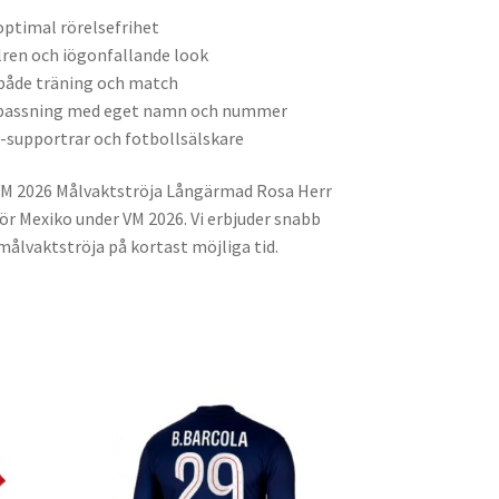
ptimal rörelsefrihet
ilren och iögonfallande look
 både träning och match
anpassning med eget namn och nummer
o-supportrar och fotbollsälskare
 VM 2026 Målvaktströja Långärmad Rosa Herr
 för Mexiko under VM 2026. Vi erbjuder snabb
 målvaktströja på kortast möjliga tid.