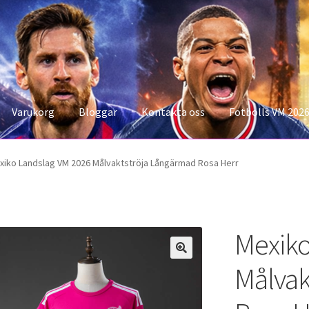
Varukorg
Bloggar
Kontakta oss
Fotbolls VM 202
konto
Storleksguiden
Varukorg
xiko Landslag VM 2026 Målvaktströja Långärmad Rosa Herr
Mexiko
Målvak