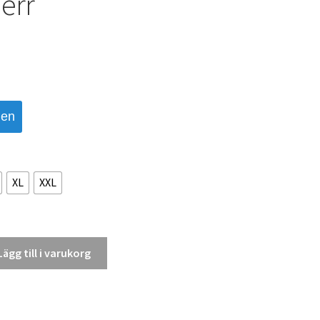
err
den
XL
XXL
Lägg till i varukorg