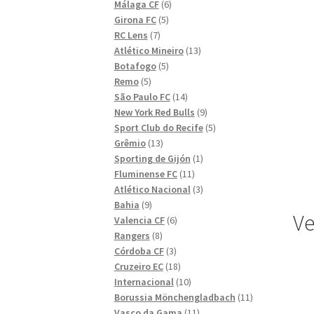
6
produkter
Málaga CF
6
5
produkter
Girona FC
5
7
produkter
RC Lens
7
produkter
13
Atlético Mineiro
13
5
produkter
Botafogo
5
5
produkter
Remo
5
produkter
14
São Paulo FC
14
produkter
9
New York Red Bulls
9
produkter
5
Sport Club do Recife
5
13
produkter
Grêmio
13
produkter
1
Sporting de Gijón
1
11
produkt
Fluminense FC
11
produkter
3
Atlético Nacional
3
9
produkter
Bahia
9
Ve
produkter
6
Valencia CF
6
8
produkter
Rangers
8
produkter
3
Córdoba CF
3
produkter
18
Cruzeiro EC
18
produkter
10
Internacional
10
produkter
11
Borussia Mönchengladbach
11
11
produkter
Vasco da Gama
11