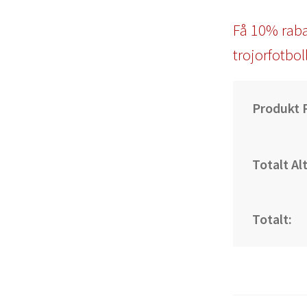
Få 10% raba
trojorfotbol
Produkt P
Totalt Al
Totalt: