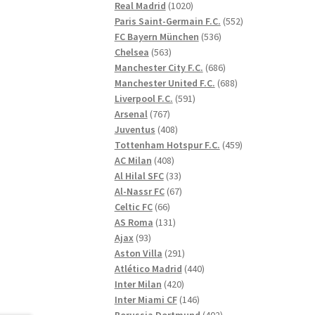
1020
produkter
Real Madrid
1020
produkter
552
Paris Saint-Germain F.C.
552
536
produkter
FC Bayern München
536
563
produkter
Chelsea
563
produkter
686
Manchester City F.C.
686
produkter
688
Manchester United F.C.
688
591
produkter
Liverpool F.C.
591
767
produkter
Arsenal
767
produkter
408
Juventus
408
produkter
459
Tottenham Hotspur F.C.
459
408
produkter
AC Milan
408
produkter
33
Al Hilal SFC
33
produkter
67
Al-Nassr FC
67
66
produkter
Celtic FC
66
produkter
131
AS Roma
131
93
produkter
Ajax
93
produkter
291
Aston Villa
291
produkter
440
Atlético Madrid
440
420
produkter
Inter Milan
420
produkter
146
Inter Miami CF
146
produkter
402
Borussia Dortmund
402