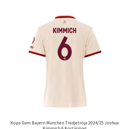
har
flera
varianter.
De
olika
alternativen
kan
väljas
på
produktsidan
Köpa Dam Bayern München Tredjetröja 2024/25 Joshua
Kimmich 6 Kortärmad