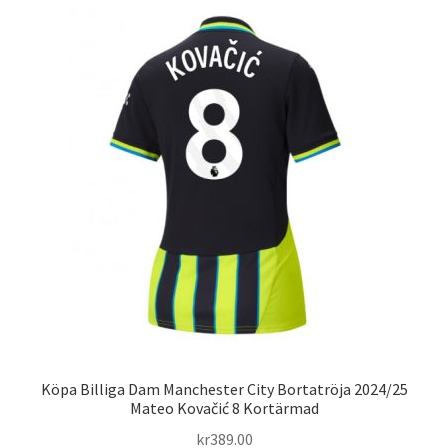
varianter.
De
olika
alternativen
kan
väljas
på
produktsidan
Köpa Billiga Dam Manchester City Bortatröja 2024/25
Mateo Kovačić 8 Kortärmad
kr
389.00