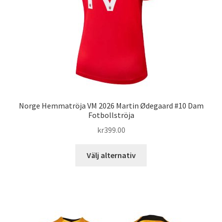
på
produktsidan
Norge Hemmatröja VM 2026 Martin Ødegaard #10 Dam
Fotbollströja
kr
399.00
Den
Välj alternativ
här
produkten
har
flera
varianter.