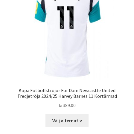
alternativen
kan
väljas
på
produktsidan
Köpa Fotbollströjor För Dam Newcastle United
Tredjetröja 2024/25 Harvey Barnes 11 Kortärmad
kr
389.00
Den
Välj alternativ
här
produkten