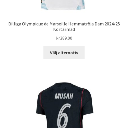
Billiga Olympique de Marseille Hemmatröja Dam 2024/25
Kortärmad
kr
389.00
Den
Välj alternativ
här
produkten
har
flera
varianter.
De
olika
alternativen
kan
väljas