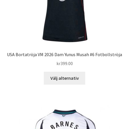
på
produktsidan
USA Bortatröja VM 2026 Dam Yunus Musah #6 Fotbollströja
kr
399.00
Den
Välj alternativ
här
produkten
har
flera
varianter.
De
olika