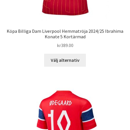
Köpa Billiga Dam Liverpool Hemmatröja 2024/25 Ibrahima
Konate 5 Kortärmad
kr
389.00
Den
Välj alternativ
här
produkten
har
flera
varianter.
De
olika
alternativen
kan
väljas