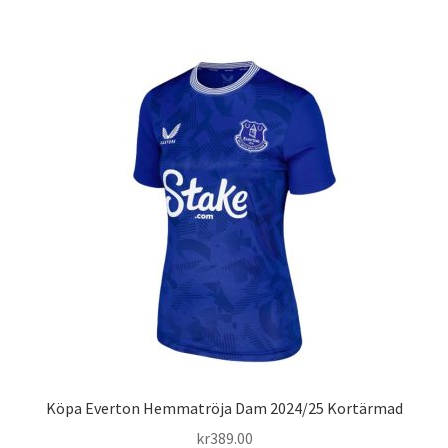
har
flera
varianter.
De
olika
alternativen
kan
väljas
på
produktsidan
Köpa Everton Hemmatröja Dam 2024/25 Kortärmad
kr
389.00