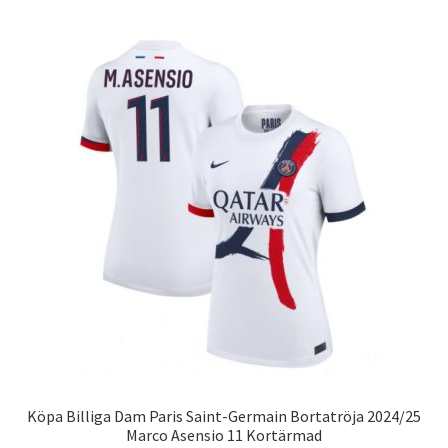
har
flera
varianter.
De
olika
alternativen
kan
väljas
på
produktsidan
Köpa Billiga Dam Paris Saint-Germain Bortatröja 2024/25
Marco Asensio 11 Kortärmad