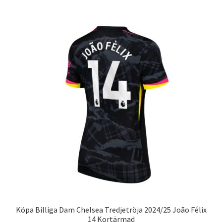
har
flera
varianter.
De
olika
alternativen
kan
väljas
på
produktsidan
Köpa Billiga Dam Chelsea Tredjetröja 2024/25 João Félix
14 Kortärmad