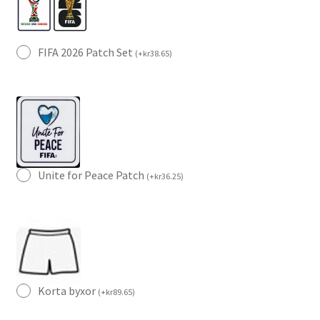
FIFA 2026 Patch Set
(
+
kr
38.65
)
Unite for Peace Patch
(
+
kr
36.25
)
Korta byxor
(
+
kr
89.65
)