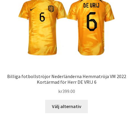
De
olika
alternativen
kan
väljas
på
produktsidan
Billiga fotbollströjor Nederländerna Hemmatröja VM 2022
Kortärmad för Herr DE VRIJ 6
kr
399.00
Den
Välj alternativ
här
produkten
har
flera