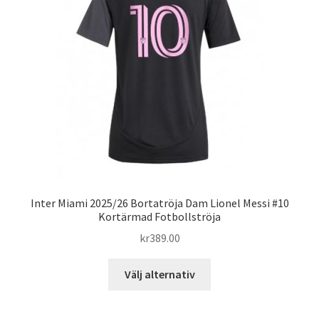
alternativen
kan
väljas
på
produktsidan
Inter Miami 2025/26 Bortatröja Dam Lionel Messi #10
Kortärmad Fotbollströja
kr
389.00
Den
Välj alternativ
här
produkten