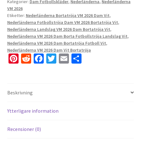
Kategorier:
Dam Fotbollskläder
,
Nederländerna
,
Nederländerna
VM 2026
Etiketter:
Nederländerna Bortatröja VM 2026 Dam Vit
,
Nederländerna Fotbollströja Dam VM 2026 Bortatröja Vit
,
Nederländerna Landslag VM 2026 Dam Bortatröja Vit
,
Nederländerna VM 2026 Dam Borta Fotbollströja Landslag Vit
,
Nederländerna VM 2026 Dam Bortatröja Fotboll Vit
,
Nederländerna VM 2026 Dam Vit Bortatröja
Pi
R
Fa
T
E
D
nt
e
ce
wi
m
el
er
d
b
tt
ai
a
es
di
o
er
l
Beskrivning
t
t
o
k
Ytterligare information
Recensioner (0)