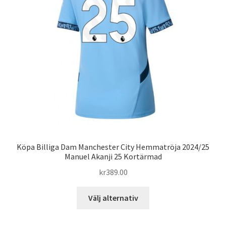
alternativen
kan
väljas
på
produktsidan
Köpa Billiga Dam Manchester City Hemmatröja 2024/25
Manuel Akanji 25 Kortärmad
kr
389.00
Den
Välj alternativ
här
produkten