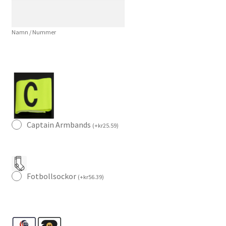
Fotbollströja
mängd
Namn / Nummer
Captain Armbands
(
+
kr
25.59
)
Fotbollsockor
(
+
kr
56.39
)