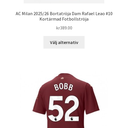
AC Milan 2025/26 Bortatröja Dam Rafael Leao #10
Kortärmad Fotbollströja
kr
389.00
Den
Välj alternativ
här
produkten
har
flera
varianter.
De
olika
alternativen
kan
väljas
på
produktsidan