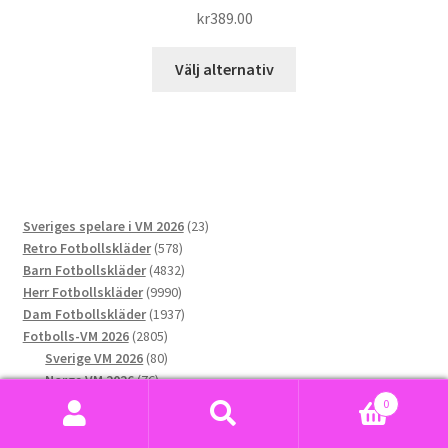
kr
389.00
Den
Välj alternativ
här
produkten
har
flera
varianter.
De
23
Sveriges spelare i VM 2026
23
olika
578
produkter
Retro Fotbollskläder
578
alternativen
produkter
4832
Barn Fotbollskläder
4832
kan
9990
produkter
Herr Fotbollskläder
9990
väljas
produkter
1937
Dam Fotbollskläder
1937
på
2805
produkter
Fotbolls-VM 2026
2805
produktsidan
produkter
80
Sverige VM 2026
80
76
produkter
Norge VM 2026
76
produkter
173
Argentina VM 2026
173
0
169
produkter
Portugal VM 2026
169
Sök
Sök
291
produkter
Spanien VM 2026
291