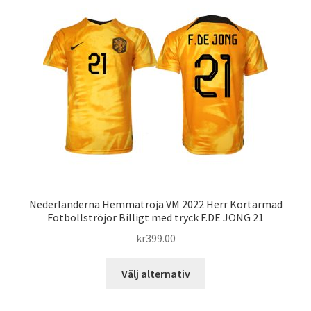
Nederländerna Hemmatröja VM 2022 Herr Kortärmad
Fotbollströjor Billigt med tryck F.DE JONG 21
kr
399.00
Den
Välj alternativ
här
produkten