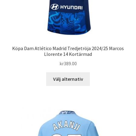
Köpa Dam Atlético Madrid Tredjetröja 2024/25 Marcos
Llorente 14 Kortärmad
kr
389.00
Den
Välj alternativ
här
produkten
har
flera
varianter.
De
olika