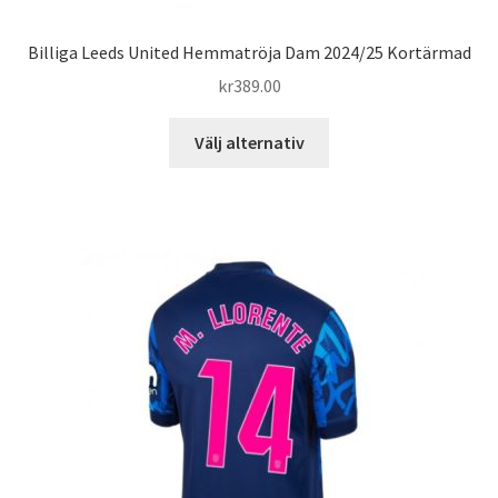
Billiga Leeds United Hemmatröja Dam 2024/25 Kortärmad
kr
389.00
Den
Välj alternativ
här
produkten
har
flera
varianter.
De
olika
alternativen
kan
väljas
på
produktsidan