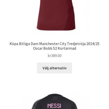
Köpa Billiga Dam Manchester City Tredjetröja 2024/25
Oscar Bobb 52 Kortärmad
kr
389.00
Den
Välj alternativ
här
produkten
har
flera
varianter.
De
olika