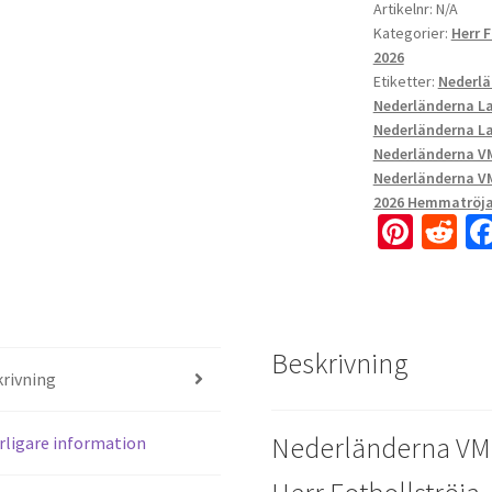
Artikelnr:
N/A
Kategorier:
Herr 
2026
Etiketter:
Nederl
Nederländerna L
Nederländerna L
Nederländerna V
Nederländerna V
2026 Hemmatröja
Pi
R
nt
e
er
d
es
di
Beskrivning
t
t
rivning
Nederländerna VM
rligare information