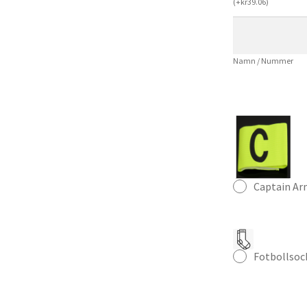
(
+
kr
39.06
)
Herr
Fotbollströja
mängd
Namn / Nummer
Captain A
Fotbollsoc