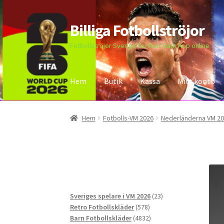
Billiga Fotbollströjor
Hoppa
Hoppa
till
till
Fotbollströjor Sverige för Herr Barn Köp online
navigering
innehåll
Hem
Butik
Kassa
Mitt konto
Hem
Bloggar
Butik
Kassa
Kontakta oss
Mitt 
Hem
Fotbolls-VM 2026
Nederländerna VM 2
23
Sveriges spelare i VM 2026
23
578
produkter
Retro Fotbollskläder
578
produkter
4832
Barn Fotbollskläder
4832