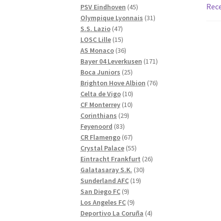
Rece
produkter
45
PSV Eindhoven
45
produkter
31
Olympique Lyonnais
31
47
produkter
S.S. Lazio
47
produkter
15
LOSC Lille
15
produkter
36
AS Monaco
36
produkter
171
Bayer 04 Leverkusen
171
25
produkter
Boca Juniors
25
produkter
76
Brighton Hove Albion
76
10
produkter
Celta de Vigo
10
10
produkter
CF Monterrey
10
29
produkter
Corinthians
29
83
produkter
Feyenoord
83
produkter
67
CR Flamengo
67
produkter
55
Crystal Palace
55
produkter
26
Eintracht Frankfurt
26
30
produkter
Galatasaray S.K.
30
19
produkter
Sunderland AFC
19
9
produkter
San Diego FC
9
produkter
9
Los Angeles FC
9
produkter
4
Deportivo La Coruña
4