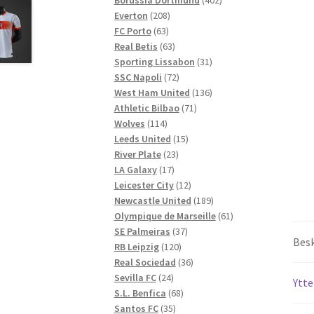
208
produkter
Everton
208
63
produkter
FC Porto
63
produkter
63
Real Betis
63
produkter
31
Sporting Lissabon
31
72
produkter
SSC Napoli
72
produkter
136
West Ham United
136
71
produkter
Athletic Bilbao
71
114
produkter
Wolves
114
produkter
15
Leeds United
15
23
produkter
River Plate
23
17
produkter
LA Galaxy
17
produkter
12
Leicester City
12
produkter
189
Newcastle United
189
produkter
61
Olympique de Marseille
61
37
produkter
SE Palmeiras
37
Besk
120
produkter
RB Leipzig
120
produkter
36
Real Sociedad
36
24
produkter
Sevilla FC
24
Ytte
produkter
68
S.L. Benfica
68
35
produkter
Santos FC
35