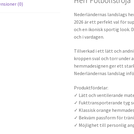
Herr Fotbollströja
nsioner (0)
Nederländernas landslags hem
2026 är ett perfekt val för s
och en ikonisk sportig look.
och i vardagen.
Tillverkad i ett lätt och andn
kroppen sval och torr under a
hemmadesignen ger ett starkt
Nederländernas landslag infö
Produktfördelar:
✓ Lätt och ventilerande mate
✓ Fukttransporterande tyg so
✓ Klassisk orange hemmades
✓ Bekväm passform för träni
✓ Möjlighet till personlig 