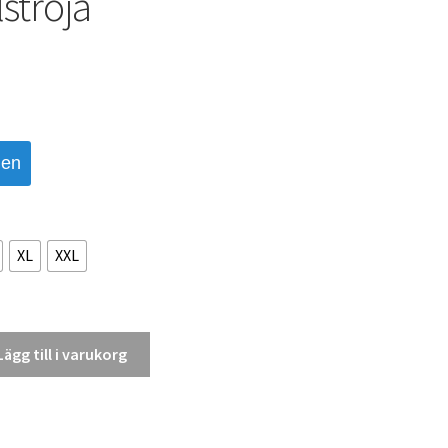
ströja
den
XL
XXL
Lägg till i varukorg