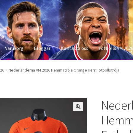
Varukorg
Bloggar
Kontakta oss
Fotbolls VM 202
konto
Storleksguiden
Varukorg
026
Nederländerna VM 2026 Hemmatröja Orange Herr Fotbollströja
Neder
Hemma