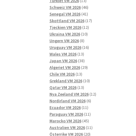
13
produkter
Turkiet VM 2026
13
produkter
46
Schweiz VM 2026
46
41
produkter
Senegal VM 2026
41
produkter
17
Skottland VM 2026
17
12
produkter
Tjeckien VM 2026
12
10
produkter
Ukraina VM 2026
10
8
produkter
Ungern VM 2026
8
produkter
16
Uruguay VM 2026
16
13
produkter
Wales VM 2026
13
produkter
38
Japan VM 2026
38
produkter
29
Algeriet VM 2026
29
13
produkter
Chile VM 2026
13
produkter
10
Grekland VM 2026
10
13
produkter
Qatar VM 2026
13
produkter
12
Nya Zeeland VM 2026
12
6
produkter
Nordirland VM 2026
6
11
produkter
Ecuador VM 2026
11
produkter
11
Paraguay VM 2026
11
45
produkter
Marocko VM 2026
45
produkter
11
Australien VM 2026
11
20
produkter
Österrike VM 2026
20