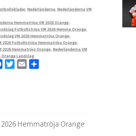
Fotbollskläder
,
Nederländerna
,
Nederländerna VM
änderna Hemmatröja VM 2026 Orange
,
andslag Fotbollströja VM 2026 Hemma Orange
,
andslag VM 2026 Hemmatröja Orange
,
M 2026 Fotbollströja Hemmatröja Orange
,
M 2026 Hemmatröja Orange
,
Nederländerna VM
 Orange Landslag
Fa
T
E
D
ce
wi
m
el
b
tt
ai
a
o
er
l
o
k
 2026 Hemmatröja Orange