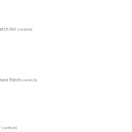
Patch Set
(
+
kr
38.65
)
Peace Patch
(
+
kr
36.25
)
r
(
+
kr
89.65
)