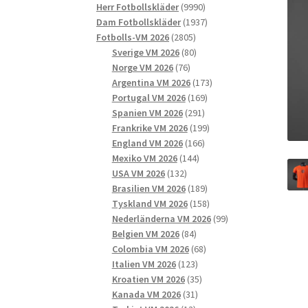
9990
produkter
Herr Fotbollskläder
9990
produkter
1937
Dam Fotbollskläder
1937
2805
produkter
Fotbolls-VM 2026
2805
produkter
80
Sverige VM 2026
80
76
produkter
Norge VM 2026
76
produkter
173
Argentina VM 2026
173
169
produkter
Portugal VM 2026
169
291
produkter
Spanien VM 2026
291
produkter
199
Frankrike VM 2026
199
166
produkter
England VM 2026
166
144
produkter
Mexiko VM 2026
144
132
produkter
USA VM 2026
132
produkter
189
Brasilien VM 2026
189
produkter
158
Tyskland VM 2026
158
produkter
99
Nederländerna VM 2026
99
84
produkter
Belgien VM 2026
84
produkter
68
Colombia VM 2026
68
123
produkter
Italien VM 2026
123
produkter
35
Kroatien VM 2026
35
31
produkter
Kanada VM 2026
31