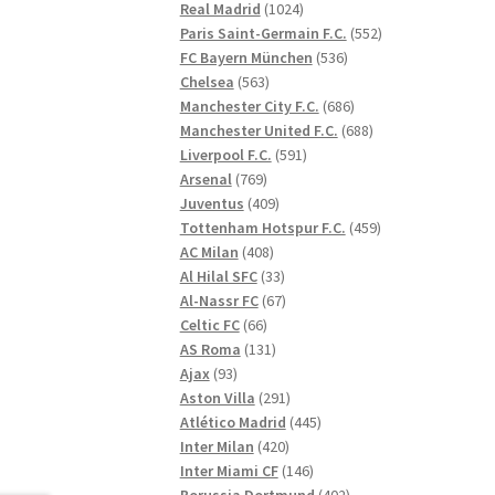
1024
produkter
Real Madrid
1024
produkter
552
Paris Saint-Germain F.C.
552
536
produkter
FC Bayern München
536
563
produkter
Chelsea
563
produkter
686
Manchester City F.C.
686
produkter
688
Manchester United F.C.
688
591
produkter
Liverpool F.C.
591
769
produkter
Arsenal
769
produkter
409
Juventus
409
produkter
459
Tottenham Hotspur F.C.
459
408
produkter
AC Milan
408
produkter
33
Al Hilal SFC
33
produkter
67
Al-Nassr FC
67
66
produkter
Celtic FC
66
produkter
131
AS Roma
131
93
produkter
Ajax
93
produkter
291
Aston Villa
291
produkter
445
Atlético Madrid
445
420
produkter
Inter Milan
420
produkter
146
Inter Miami CF
146
produkter
402
Borussia Dortmund
402