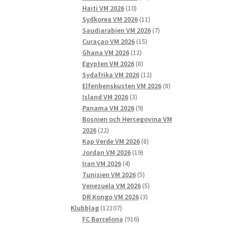
10
produkter
Haiti VM 2026
10
produkter
11
Sydkorea VM 2026
11
produkter
7
Saudiarabien VM 2026
7
15
produkter
Curaçao VM 2026
15
12
produkter
Ghana VM 2026
12
produkter
8
Egypten VM 2026
8
produkter
12
Sydafrika VM 2026
12
produkter
8
Elfenbenskusten VM 2026
8
3
produkter
Island VM 2026
3
produkter
9
Panama VM 2026
9
produkter
Bosnien och Hercegovina VM
22
2026
22
produkter
8
Kap Verde VM 2026
8
19
produkter
Jordan VM 2026
19
4
produkter
Iran VM 2026
4
produkter
5
Tunisien VM 2026
5
produkter
5
Venezuela VM 2026
5
3
produkter
DR Kongo VM 2026
3
12107
produkter
Klubblag
12107
produkter
916
FC Barcelona
916