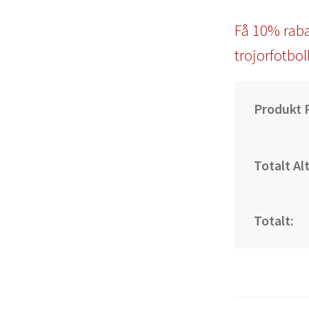
Få 10% raba
trojorfotbol
Produkt P
Totalt Al
Totalt: