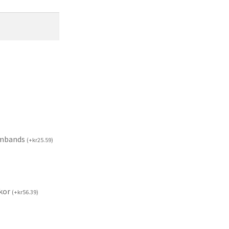
rmbands
(
+
kr
25.59
)
kor
(
+
kr
56.39
)