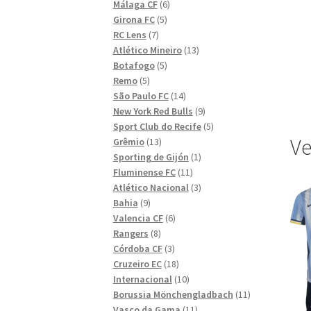
6
produkter
Málaga CF
6
5
produkter
Girona FC
5
7
produkter
RC Lens
7
produkter
13
Atlético Mineiro
13
5
produkter
Botafogo
5
5
produkter
Remo
5
produkter
14
São Paulo FC
14
produkter
9
New York Red Bulls
9
produkter
5
Sport Club do Recife
5
Ve
13
produkter
Grêmio
13
produkter
1
Sporting de Gijón
1
11
produkt
Fluminense FC
11
produkter
3
Atlético Nacional
3
9
produkter
Bahia
9
produkter
6
Valencia CF
6
8
produkter
Rangers
8
produkter
3
Córdoba CF
3
produkter
18
Cruzeiro EC
18
produkter
10
Internacional
10
produkter
11
Borussia Mönchengladbach
11
11
produkter
Vasco da Gama
11