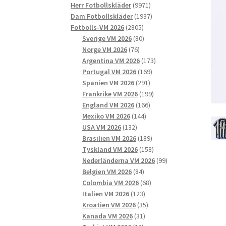
9971
produkter
Herr Fotbollskläder
9971
produkter
1937
Dam Fotbollskläder
1937
2805
produkter
Fotbolls-VM 2026
2805
produkter
80
Sverige VM 2026
80
76
produkter
Norge VM 2026
76
produkter
173
Argentina VM 2026
173
169
produkter
Portugal VM 2026
169
291
produkter
Spanien VM 2026
291
produkter
199
Frankrike VM 2026
199
166
produkter
England VM 2026
166
144
produkter
Mexiko VM 2026
144
132
produkter
USA VM 2026
132
produkter
189
Brasilien VM 2026
189
produkter
158
Tyskland VM 2026
158
produkter
99
Nederländerna VM 2026
99
84
produkter
Belgien VM 2026
84
produkter
68
Colombia VM 2026
68
123
produkter
Italien VM 2026
123
produkter
35
Kroatien VM 2026
35
31
produkter
Kanada VM 2026
31