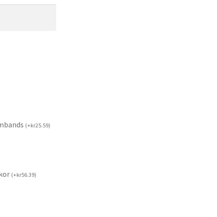
rmbands
(
+
kr
25.59
)
kor
(
+
kr
56.39
)