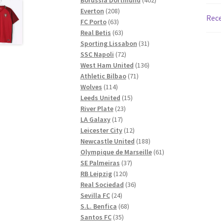
208
produkter
Everton
208
Rece
63
produkter
FC Porto
63
produkter
63
Real Betis
63
produkter
31
Sporting Lissabon
31
72
produkter
SSC Napoli
72
produkter
136
West Ham United
136
71
produkter
Athletic Bilbao
71
114
produkter
Wolves
114
produkter
15
Leeds United
15
23
produkter
River Plate
23
17
produkter
LA Galaxy
17
produkter
12
Leicester City
12
produkter
188
Newcastle United
188
produkter
61
Olympique de Marseille
61
37
produkter
SE Palmeiras
37
120
produkter
RB Leipzig
120
produkter
36
Real Sociedad
36
24
produkter
Sevilla FC
24
produkter
68
S.L. Benfica
68
35
produkter
Santos FC
35