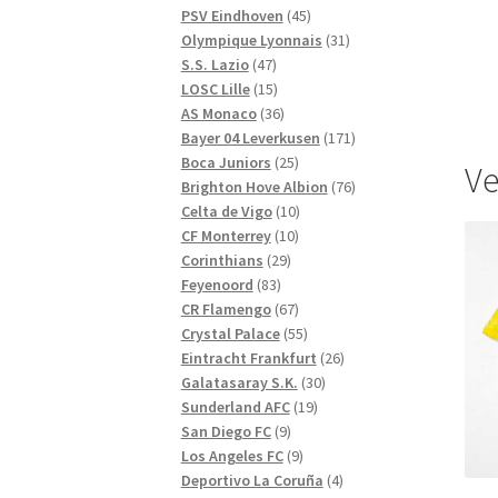
produkter
45
PSV Eindhoven
45
produkter
31
Olympique Lyonnais
31
47
produkter
S.S. Lazio
47
produkter
15
LOSC Lille
15
produkter
36
AS Monaco
36
produkter
171
Bayer 04 Leverkusen
171
25
produkter
Boca Juniors
25
Ve
produkter
76
Brighton Hove Albion
76
10
produkter
Celta de Vigo
10
10
produkter
CF Monterrey
10
29
produkter
Corinthians
29
83
produkter
Feyenoord
83
produkter
67
CR Flamengo
67
produkter
55
Crystal Palace
55
produkter
26
Eintracht Frankfurt
26
30
produkter
Galatasaray S.K.
30
19
produkter
Sunderland AFC
19
9
produkter
San Diego FC
9
produkter
9
Los Angeles FC
9
produkter
4
Deportivo La Coruña
4