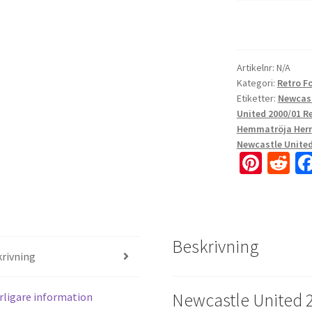
Artikelnr:
N/A
Kategori:
Retro F
Etiketter:
Newcast
United 2000/01 
Hemmatröja Herr
Newcastle Unite
Pi
R
nt
e
er
d
es
di
Beskrivning
t
t
rivning
Newcastle United 
rligare information