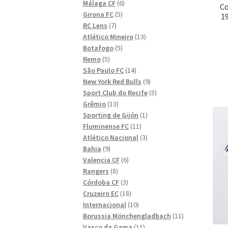
6
produkter
Málaga CF
6
C
5
produkter
Girona FC
5
19
7
produkter
RC Lens
7
produkter
13
Atlético Mineiro
13
5
produkter
Botafogo
5
5
produkter
Remo
5
produkter
14
São Paulo FC
14
produkter
9
New York Red Bulls
9
produkter
5
Sport Club do Recife
5
13
produkter
Grêmio
13
produkter
1
Sporting de Gijón
1
11
produkt
Fluminense FC
11
produkter
3
Atlético Nacional
3
9
produkter
Bahia
9
produkter
6
Valencia CF
6
8
produkter
Rangers
8
produkter
3
Córdoba CF
3
produkter
18
Cruzeiro EC
18
produkter
10
Internacional
10
produkter
11
Borussia Mönchengladbach
11
11
produkter
Vasco da Gama
11