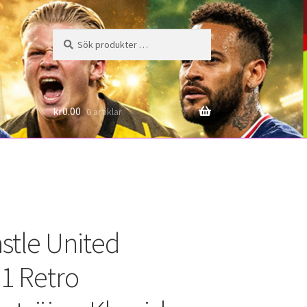
Sök
Sök
efter:
6
kr
0.00
0 artiklar
tle United
1 Retro