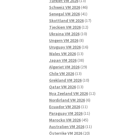
13
produkter
Turkiet VM 2026
13
produkter
46
Schweiz VM 2026
46
41
produkter
Senegal VM 2026
41
produkter
17
Skottland VM 2026
17
12
produkter
Tjeckien VM 2026
12
10
produkter
Ukraina VM 2026
10
8
produkter
Ungern VM 2026
8
produkter
16
Uruguay VM 2026
16
13
produkter
Wales VM 2026
13
produkter
38
Japan VM 2026
38
produkter
29
Algeriet VM 2026
29
13
produkter
Chile VM 2026
13
produkter
10
Grekland VM 2026
10
13
produkter
Qatar VM 2026
13
produkter
12
Nya Zeeland VM 2026
12
6
produkter
Nordirland VM 2026
6
11
produkter
Ecuador VM 2026
11
produkter
11
Paraguay VM 2026
11
45
produkter
Marocko VM 2026
45
produkter
11
Australien VM 2026
11
20
produkter
Österrike VM 2026
20