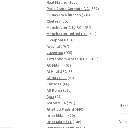
1020
produkter
Real Madrid
1020
produkter
552
Paris Saint-Germain F.C.
552
536
produkter
FC Bayern München
536
563
produkter
Chelsea
563
produkter
686
Manchester City F.C.
686
produkter
688
Manchester United F.C.
688
591
produkter
Liverpool F.C.
591
767
produkter
Arsenal
767
produkter
408
Juventus
408
produkter
459
Tottenham Hotspur F.C.
459
408
produkter
AC Milan
408
produkter
33
Al Hilal SFC
33
produkter
67
Al-Nassr FC
67
66
produkter
Celtic FC
66
produkter
131
AS Roma
131
93
produkter
Ajax
93
produkter
291
Aston Villa
291
Besk
produkter
440
Atlético Madrid
440
420
produkter
Inter Milan
420
produkter
146
Ytte
Inter Miami CF
146
produkter
402
Borussia Dortmund
402