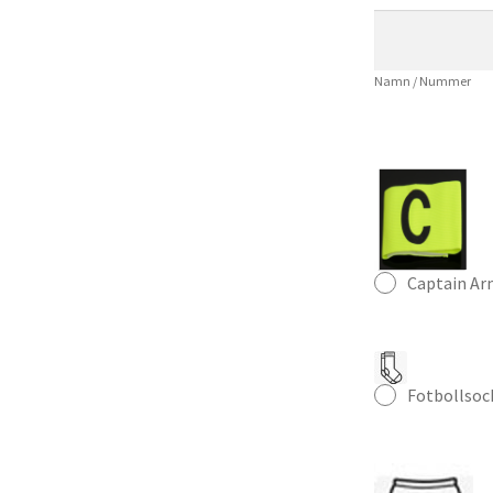
–
Klassisk
Fotbollströja
Namn / Nummer
mängd
Captain A
Fotbollsoc