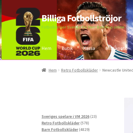
Billiga Fotbollströjor
Hoppa
Hoppa
till
till
Fotbollströjor Sverige för Herr Barn Köp online
navigering
innehåll
Hem
Butik
Kassa
Mitt konto
Hem
Bloggar
Butik
Kassa
Kontakta oss
Mitt 
Hem
Retro Fotbollskläder
Newcastle United
23
Sveriges spelare i VM 2026
23
578
produkter
Retro Fotbollskläder
578
produkter
4829
Barn Fotbollskläder
4829