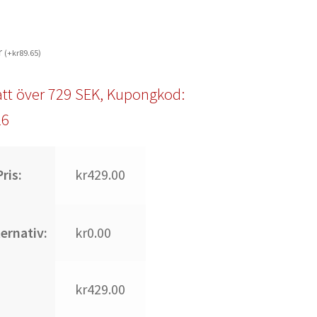
r
(
+
kr
89.65
)
tt över 729 SEK, Kupongkod:
l6
ris:
kr429.00
ternativ:
kr0.00
kr429.00