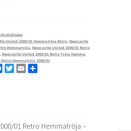
otbollskläder
le United 2000/01 Hemmatröja Retro
,
Newcastle
Retro Hemmatröja
,
Newcastle United 2000/01 Retro
,
Newcastle United 2000/01 Retro Tröja Hemma
,
d Retro Hemmatröja 2000/01
Fa
T
E
D
ce
wi
m
el
b
tt
ai
a
o
er
l
o
k
2000/01 Retro Hemmatröja –