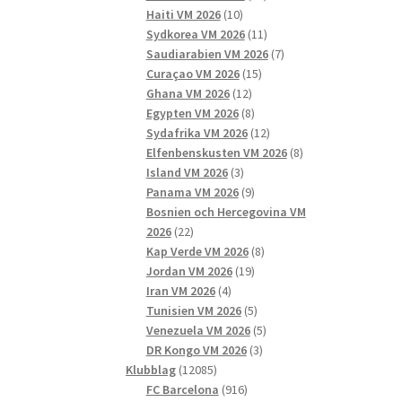
10
produkter
Haiti VM 2026
10
produkter
11
Sydkorea VM 2026
11
produkter
7
Saudiarabien VM 2026
7
15
produkter
Curaçao VM 2026
15
12
produkter
Ghana VM 2026
12
produkter
8
Egypten VM 2026
8
produkter
12
Sydafrika VM 2026
12
produkter
8
Elfenbenskusten VM 2026
8
3
produkter
Island VM 2026
3
produkter
9
Panama VM 2026
9
produkter
Bosnien och Hercegovina VM
22
2026
22
produkter
8
Kap Verde VM 2026
8
19
produkter
Jordan VM 2026
19
4
produkter
Iran VM 2026
4
produkter
5
Tunisien VM 2026
5
produkter
5
Venezuela VM 2026
5
3
produkter
DR Kongo VM 2026
3
12085
produkter
Klubblag
12085
produkter
916
FC Barcelona
916