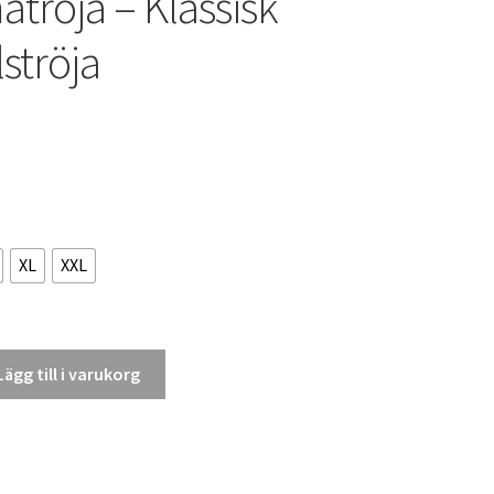
röja – Klassisk
ströja
XL
XXL
Lägg till i varukorg