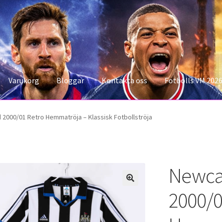
Varukorg
Bloggar
Kontakta oss
Fotbolls VM 202
konto
Storleksguiden
Varukorg
 2000/01 Retro Hemmatröja – Klassisk Fotbollströja
Newcas
2000/0