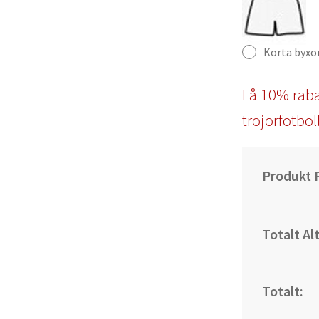
Korta byxo
Få 10% raba
trojorfotbol
Produkt P
Totalt Al
Totalt: