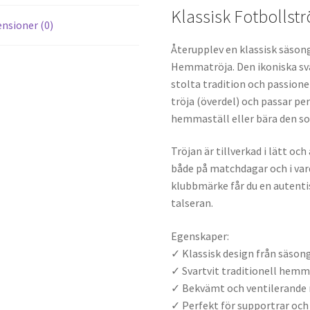
Klassisk Fotbollstr
nsioner (0)
Återupplev en klassisk säso
Hemmatröja. Den ikoniska sv
stolta tradition och passione
tröja (överdel) och passar pe
hemmaställ eller bära den som
Tröjan är tillverkad i lätt 
både på matchdagar och i var
klubbmärke får du en autentis
talseran.
Egenskaper:
✓ Klassisk design från säson
✓ Svartvit traditionell hem
✓ Bekvämt och ventilerande 
✓ Perfekt för supportrar och