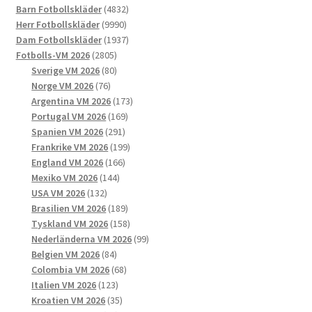
alternativen
produkter
4832
Barn Fotbollskläder
4832
kan
9990
produkter
Herr Fotbollskläder
9990
väljas
produkter
1937
Dam Fotbollskläder
1937
på
2805
produkter
Fotbolls-VM 2026
2805
produktsidan
produkter
80
Sverige VM 2026
80
76
produkter
Norge VM 2026
76
produkter
173
Argentina VM 2026
173
169
produkter
Portugal VM 2026
169
291
produkter
Spanien VM 2026
291
produkter
199
Frankrike VM 2026
199
166
produkter
England VM 2026
166
144
produkter
Mexiko VM 2026
144
132
produkter
USA VM 2026
132
produkter
189
Brasilien VM 2026
189
produkter
158
Tyskland VM 2026
158
produkter
99
Nederländerna VM 2026
99
84
produkter
Belgien VM 2026
84
produkter
68
Colombia VM 2026
68
123
produkter
Italien VM 2026
123
produkter
35
Kroatien VM 2026
35