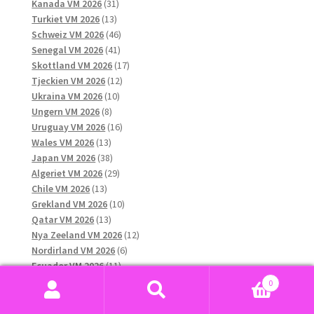
31
produkter
Kanada VM 2026
31
13
produkter
Turkiet VM 2026
13
produkter
46
Schweiz VM 2026
46
41
produkter
Senegal VM 2026
41
produkter
17
Skottland VM 2026
17
12
produkter
Tjeckien VM 2026
12
10
produkter
Ukraina VM 2026
10
8
produkter
Ungern VM 2026
8
produkter
16
Uruguay VM 2026
16
13
produkter
Wales VM 2026
13
produkter
38
Japan VM 2026
38
produkter
29
Algeriet VM 2026
29
13
produkter
Chile VM 2026
13
produkter
10
Grekland VM 2026
10
13
produkter
Qatar VM 2026
13
produkter
12
Nya Zeeland VM 2026
12
6
produkter
Nordirland VM 2026
6
11
produkter
Ecuador VM 2026
11
produkter
11
Paraguay VM 2026
11
0
45
produkter
Marocko VM 2026
45
Sök
Sök
produkter
11
Australien VM 2026
11