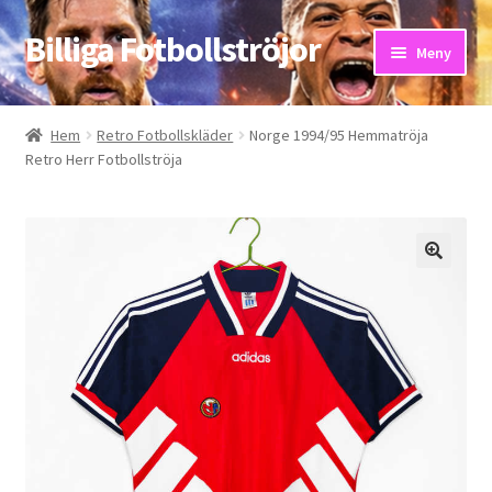
Billiga Fotbollströjor
Hoppa
Hoppa
Meny
till
till
navigering
innehåll
Hem
Hem
Retro Fotbollskläder
Norge 1994/95 Hemmatröja
Retro Herr Fotbollströja
Bloggar
Butik
Kassa
Kontakta oss
Mitt konto
Storleksguiden