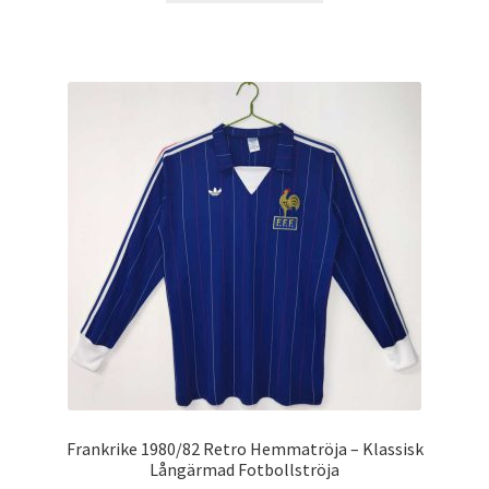
produkten
har
flera
varianter.
De
olika
alternativen
kan
väljas
på
produktsidan
Frankrike 1980/82 Retro Hemmatröja – Klassisk
Långärmad Fotbollströja