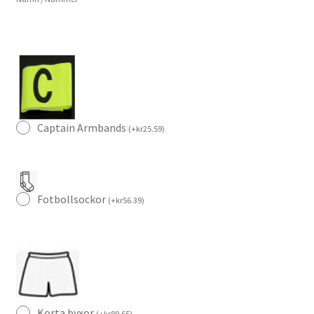
Captain Armbands
(
+
kr
25.59
)
Fotbollsockor
(
+
kr
56.39
)
Korta byxor
(
+
kr
89.65
)