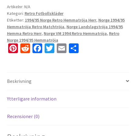
Artikelnr:
N/A
Kategori:
Retro Fotbollskläder
Etiketter:
1994/95 Norge Retro Hemmatröja Herr
,
Norge 1994/95
Hemmatröja Retro Matchtröja
,
Norge Landslagströja 1994/95
Hemma Retro Herr
,
Norge VM 1994 Retro Hemmatröja
,
Retro
Norge 1994/95 Hemmatröja
Pi
R
Fa
T
E
D
nt
e
ce
wi
m
el
er
d
b
tt
ai
a
es
di
o
er
l
Beskrivning
t
t
o
k
Ytterligare information
Recensioner (0)