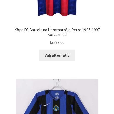
Köpa FC Barcelona Hemmatröja Retro 1995-1997
Kortärmad
kr
399.00
Den
Välj alternativ
här
produkten
har
flera
varianter.
De
olika
alternativen
kan