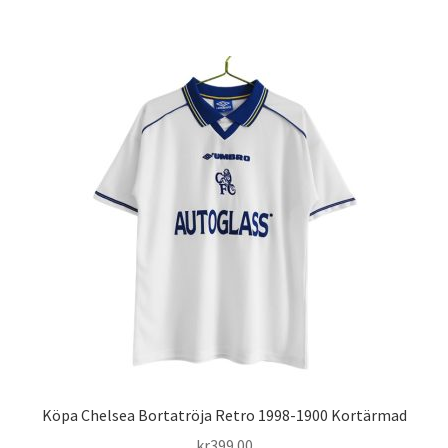
produkten
har
flera
varianter.
De
olika
alternativen
kan
väljas
på
produktsidan
Köpa Chelsea Bortatröja Retro 1998-1900 Kortärmad
kr
399.00