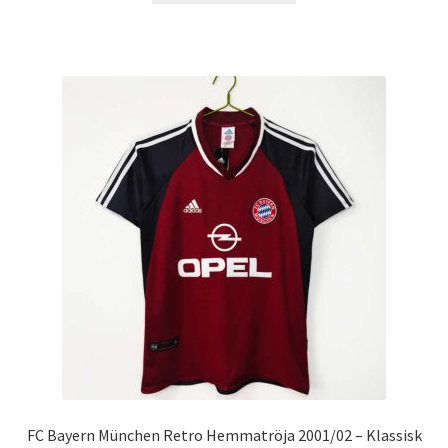
produkten
har
flera
varianter.
De
olika
alternativen
kan
väljas
på
produktsidan
FC Bayern München Retro Hemmatröja 2001/02 – Klassisk