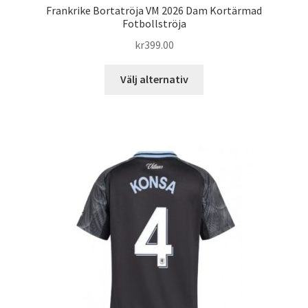
Frankrike Bortatröja VM 2026 Dam Kortärmad
Fotbollströja
kr
399.00
Den
Välj alternativ
här
produkten
har
flera
varianter.
De
olika
alternativen
kan
väljas
på
produktsidan