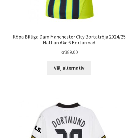
Köpa Billiga Dam Manchester City Bortatröja 2024/25
Nathan Ake 6 Kortärmad
kr
389.00
Den
Välj alternativ
här
produkten
har
flera
varianter.
De
olika
alternativen
kan