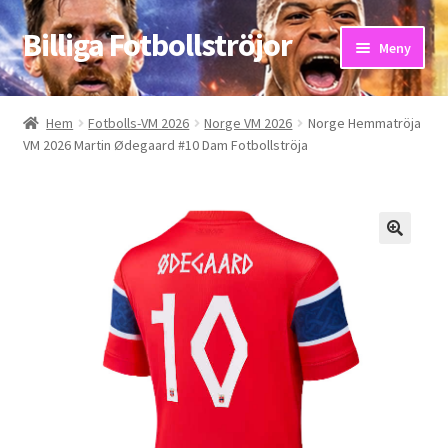
Billiga Fotbollströjor
Hoppa
Hoppa
Meny
till
till
navigering
innehåll
Hem
Hem
Fotbolls-VM 2026
Norge VM 2026
Norge Hemmatröja
VM 2026 Martin Ødegaard #10 Dam Fotbollströja
Bloggar
Butik
Kassa
Kontakta oss
Mitt konto
Storleksguiden