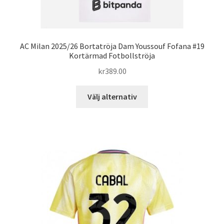
AC Milan 2025/26 Bortatröja Dam Youssouf Fofana #19
Kortärmad Fotbollströja
kr
389.00
Den
Välj alternativ
här
produkten
har
flera
varianter.
De
olika
alternativen
kan
väljas