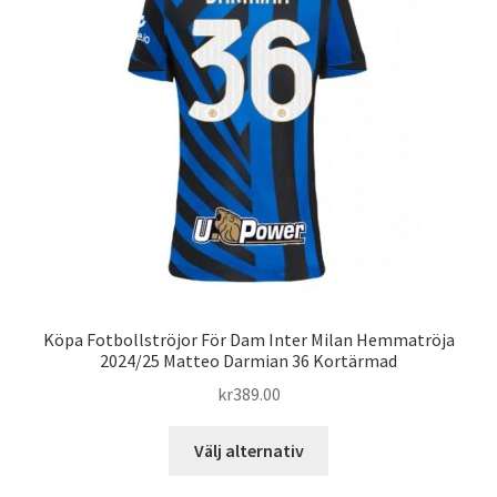
alternativen
kan
väljas
på
produktsidan
Köpa Fotbollströjor För Dam Inter Milan Hemmatröja
2024/25 Matteo Darmian 36 Kortärmad
kr
389.00
Den
Välj alternativ
här
produkten