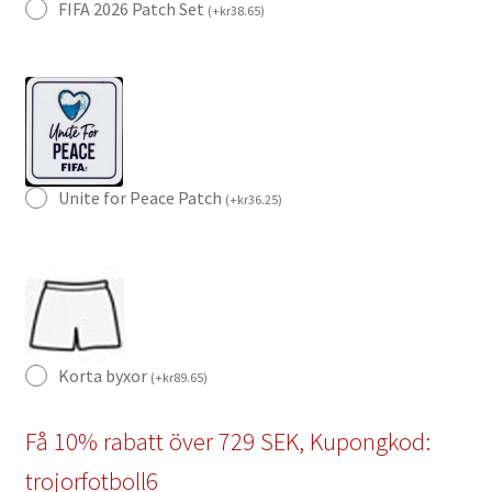
FIFA 2026 Patch Set
(
+
kr
38.65
)
Unite for Peace Patch
(
+
kr
36.25
)
Korta byxor
(
+
kr
89.65
)
Få 10% rabatt över 729 SEK, Kupongkod:
trojorfotboll6