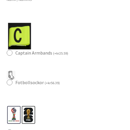
Fotbollströja
mängd
Captain Armbands
(
+
kr
25.59
)
Fotbollsockor
(
+
kr
56.39
)