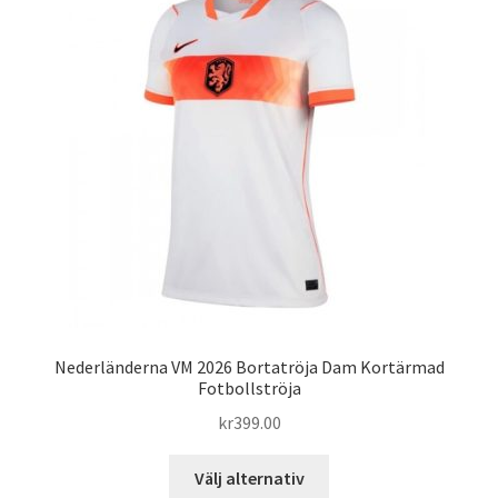
De
olika
alternativen
kan
väljas
på
produktsidan
Nederländerna VM 2026 Bortatröja Dam Kortärmad
Fotbollströja
kr
399.00
Den
Välj alternativ
här