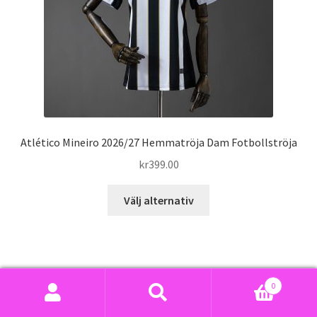
på
produktsidan
Atlético Mineiro 2026/27 Hemmatröja Dam Fotbollströja
kr
399.00
Den
Välj alternativ
här
produkten
har
flera
varianter.
0
De
Sök
Sök
23
Sveriges spelare i VM 2026
23
olika