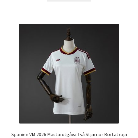
produkten
har
flera
varianter.
De
olika
alternativen
kan
väljas
på
produktsidan
Spanien VM 2026 Mästarutgåva Två Stjärnor Bortatröja