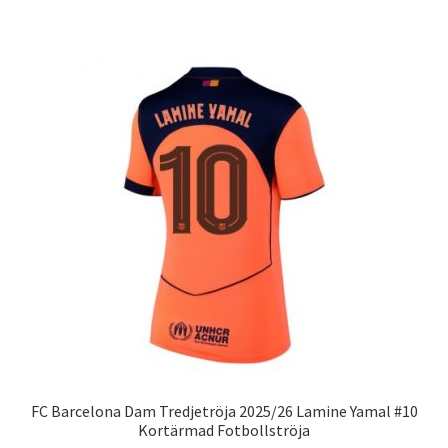
har
flera
varianter.
De
olika
alternativen
kan
väljas
på
produktsidan
FC Barcelona Dam Tredjetröja 2025/26 Lamine Yamal #10
Kortärmad Fotbollströja