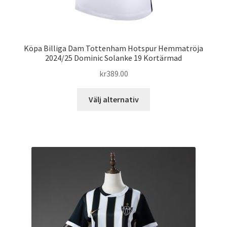
Köpa Billiga Dam Tottenham Hotspur Hemmatröja
2024/25 Dominic Solanke 19 Kortärmad
kr
389.00
Den
Välj alternativ
här
produkten
har
flera
varianter.
De
olika
alternativen
kan
väljas