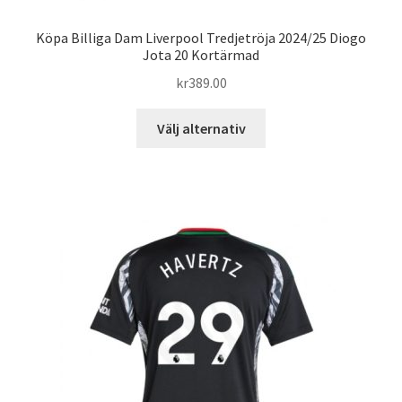
Köpa Billiga Dam Liverpool Tredjetröja 2024/25 Diogo
Jota 20 Kortärmad
kr
389.00
Den
Välj alternativ
här
produkten
har
flera
varianter.
De
olika
alternativen
kan
väljas
på
produktsidan