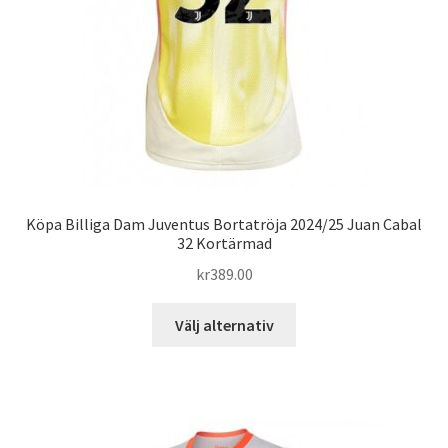
på
produktsidan
Köpa Billiga Dam Juventus Bortatröja 2024/25 Juan Cabal
32 Kortärmad
kr
389.00
Den
Välj alternativ
här
produkten
har
flera
varianter.