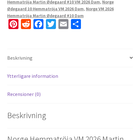
Hemmatröja Martin Ødegaard #10 VM 2026 Dam
,
Norge
Ødegaard 10 Hemmatröja VM 2026 Dam
,
Norge VM 2026
Hemmatröja Martin Ødegaard #10 Dam
Pi
R
Fa
T
E
D
nt
e
ce
wi
m
el
er
d
b
tt
ai
a
es
di
o
er
l
Beskrivning
t
t
o
k
Ytterligare information
Recensioner (0)
Beskrivning
Norge Hemmatröja VM 2026 Martin