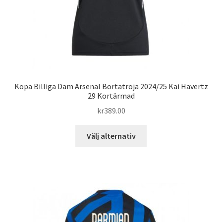
Köpa Billiga Dam Arsenal Bortatröja 2024/25 Kai Havertz
29 Kortärmad
kr
389.00
Den
Välj alternativ
här
produkten
har
flera
varianter.
De
olika