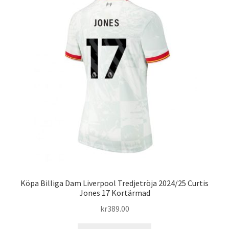
De
olika
alternativen
kan
väljas
på
produktsidan
Köpa Billiga Dam Liverpool Tredjetröja 2024/25 Curtis
Jones 17 Kortärmad
kr
389.00
Den