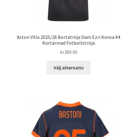
Aston Villa 2025/26 Bortatröja Dam Ezri Konsa #4
Kortärmad Fotbollströja
kr
389.00
Den
Välj alternativ
här
produkten
har
flera
varianter.
De
olika
alternativen
kan