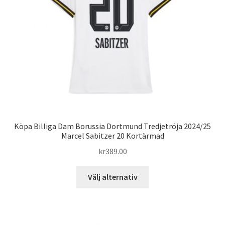
väljas
på
produktsidan
Köpa Billiga Dam Borussia Dortmund Tredjetröja 2024/25
Marcel Sabitzer 20 Kortärmad
kr
389.00
Den
Välj alternativ
här
produkten
har
flera