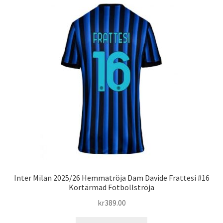
varianter.
De
olika
alternativen
kan
väljas
på
produktsidan
Inter Milan 2025/26 Hemmatröja Dam Davide Frattesi #16
Kortärmad Fotbollströja
kr
389.00
Den