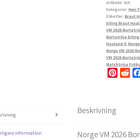
Artikelnr:
N/A
Kategorier:
Herr 
Etiketter:
Braut H
Erling Braut Haa
VM 2026 Bortatrö
Bortatröja Erling
Haaland 9
,
Norge
Norge VM 2026 Bo
VM 2026 Bortatrö
Matchtröja Fotbo
Pi
R
nt
e
er
d
es
di
Beskrivning
t
t
rivning
Norge VM 2026 Bor
rligare information