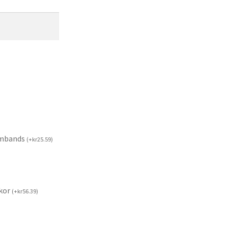
rmbands
(
+
kr
25.59
)
kor
(
+
kr
56.39
)