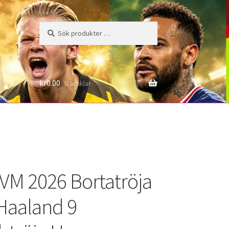
Sök
Sök
efter:
6
kr
0.00
0 artiklar
VM 2026 Bortatröja
 Haaland 9