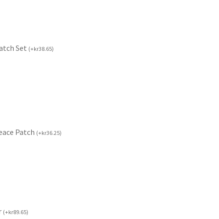
Patch Set
(
+
kr
38.65
)
Peace Patch
(
+
kr
36.25
)
r
(
+
kr
89.65
)