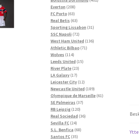
208
produkter
Everton
208
63
produkter
FC Porto
63
produkter
63
Real Betis
63
produkter
31
Sporting Lissabon
31
72
produkter
SSC Napoli
72
produkter
136
West Ham United
136
71
produkter
Athletic Bilbao
71
114
produkter
Wolves
114
produkter
15
Leeds United
15
23
produkter
River Plate
23
17
produkter
LA Galaxy
17
produkter
12
Leicester City
12
produkter
189
Newcastle United
189
produkter
61
Olympique de Marseille
61
37
produkter
SE Palmeiras
37
120
produkter
RB Leipzig
120
Besk
produkter
36
Real Sociedad
36
24
produkter
Sevilla FC
24
produkter
68
S.L. Benfica
68
Ytte
35
produkter
Santos FC
35