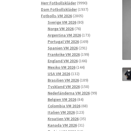
9990
produkter
Herr Fotbollskläder
9990
produkter
1937
Dam Fotbollskläder
1937
2805
produkter
Fotbolls-VM 2026
2805
produkter
80
Sverige VM 2026
80
76
produkter
Norge VM 2026
76
produkter
173
Argentina VM 2026
173
169
produkter
Portugal VM 2026
169
291
produkter
Spanien VM 2026
291
produkter
199
Frankrike VM 2026
199
166
produkter
England VM 2026
166
144
produkter
Mexiko VM 2026
144
132
produkter
USA VM 2026
132
produkter
189
Brasilien VM 2026
189
produkter
158
Tyskland VM 2026
158
produkter
99
Nederländerna VM 2026
99
84
produkter
Belgien VM 2026
84
produkter
68
Colombia VM 2026
68
123
produkter
Italien VM 2026
123
produkter
35
Kroatien VM 2026
35
31
produkter
Kanada VM 2026
31