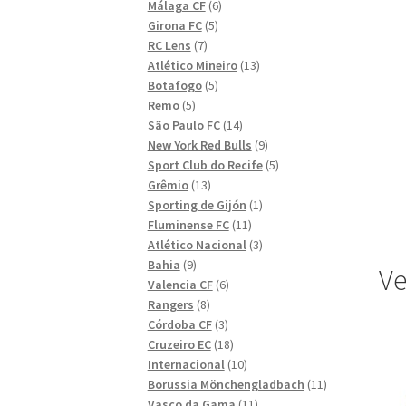
6
produkter
Málaga CF
6
5
produkter
Girona FC
5
7
produkter
RC Lens
7
produkter
13
Atlético Mineiro
13
5
produkter
Botafogo
5
5
produkter
Remo
5
produkter
14
São Paulo FC
14
produkter
9
New York Red Bulls
9
produkter
5
Sport Club do Recife
5
13
produkter
Grêmio
13
produkter
1
Sporting de Gijón
1
11
produkt
Fluminense FC
11
produkter
3
Atlético Nacional
3
9
produkter
Bahia
9
Ve
produkter
6
Valencia CF
6
8
produkter
Rangers
8
produkter
3
Córdoba CF
3
produkter
18
Cruzeiro EC
18
produkter
10
Internacional
10
produkter
11
Borussia Mönchengladbach
11
11
produkter
Vasco da Gama
11