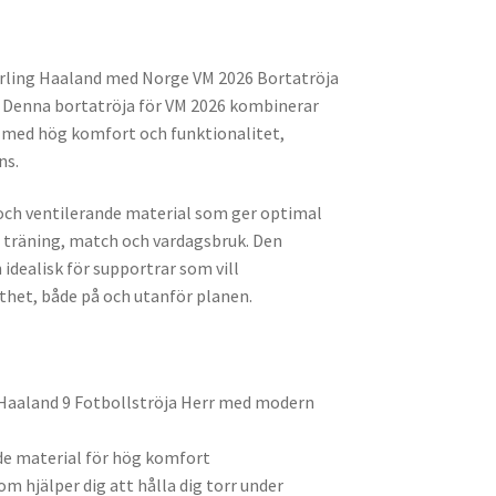
 Erling Haaland med Norge VM 2026 Bortatröja
. Denna bortatröja för VM 2026 kombinerar
 med hög komfort och funktionalitet,
ns.
tt och ventilerande material som ger optimal
träning, match och vardagsbruk. Den
dealisk för supportrar som vill
het, både på och utanför planen.
Haaland 9 Fotbollströja Herr med modern
de material för hög komfort
 hjälper dig att hålla dig torr under