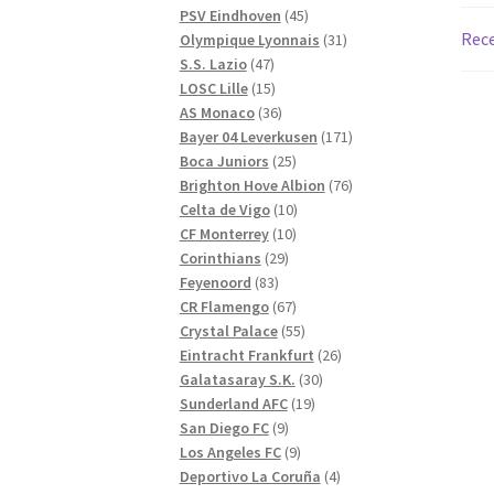
produkter
45
PSV Eindhoven
45
Rece
produkter
31
Olympique Lyonnais
31
47
produkter
S.S. Lazio
47
produkter
15
LOSC Lille
15
produkter
36
AS Monaco
36
produkter
171
Bayer 04 Leverkusen
171
25
produkter
Boca Juniors
25
produkter
76
Brighton Hove Albion
76
10
produkter
Celta de Vigo
10
10
produkter
CF Monterrey
10
29
produkter
Corinthians
29
83
produkter
Feyenoord
83
produkter
67
CR Flamengo
67
produkter
55
Crystal Palace
55
produkter
26
Eintracht Frankfurt
26
30
produkter
Galatasaray S.K.
30
19
produkter
Sunderland AFC
19
9
produkter
San Diego FC
9
produkter
9
Los Angeles FC
9
produkter
4
Deportivo La Coruña
4