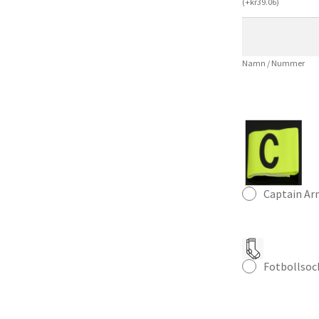
(
+
kr
39.06
)
Haaland
9
Fotbollströja
Namn / Nummer
Herr
mängd
Captain A
Fotbollsoc