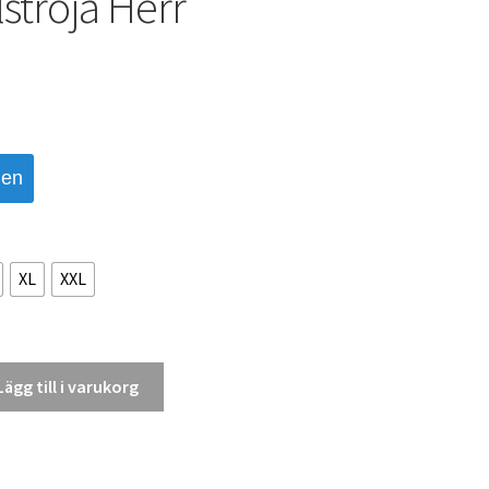
ströja Herr
den
XL
XXL
Lägg till i varukorg