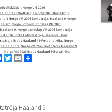
Fotbollskläder
,
Norge VM 2026
aaland 9 Fotbollströja Norge 2026 Bortatröja
,
land 9 Norge VM 2026 Bortatröja
,
Haaland 9 Norge
ja Herr
,
Norge Fotbollslandslag VM 2026
 Haaland 9
,
Norge Landslag VM 2026 Bortatröja
 VM 2026 Borta Fotbollströja Haaland 9 Herr
,
rtatröja Braut Haaland #9 Fotbollströja
,
Norge
ja Haaland 9
,
Norge VM 2026 Bortatröja Haaland 9
ll
,
Norge VM 2026 Braut Haaland 9 Bortatröja
Fa
T
E
D
ce
wi
m
el
b
tt
ai
a
o
er
l
o
k
tatröja Haaland 9