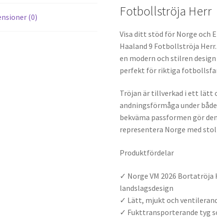
Fotbollströja Herr
nsioner (0)
Visa ditt stöd för Norge och
Haaland 9 Fotbollströja Herr
en modern och stilren design
perfekt för riktiga fotbollsfa
Tröjan är tillverkad i ett lä
andningsförmåga under både 
bekväma passformen gör den i
representera Norge med stolt
Produktfördelar
✓ Norge VM 2026 Bortatröja 
landslagsdesign
✓ Lätt, mjukt och ventileran
✓ Fukttransporterande tyg som