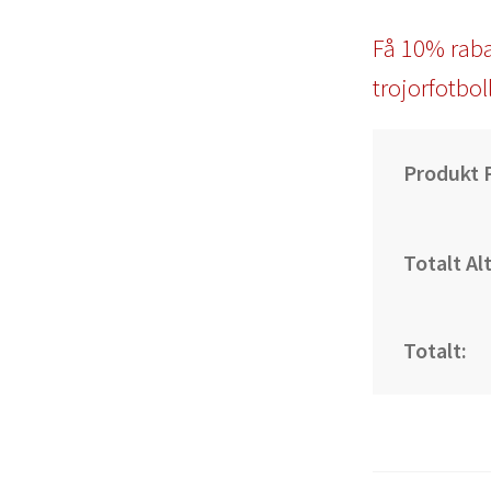
Få 10% raba
trojorfotbol
Produkt P
Totalt Al
Totalt: