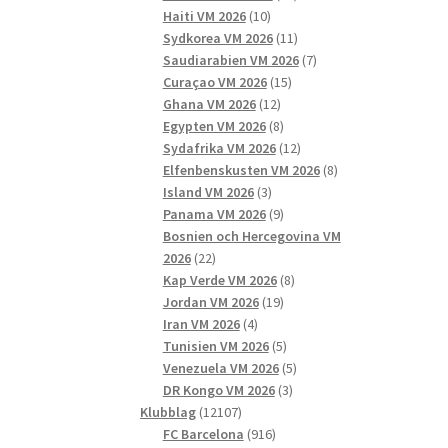
10
produkter
Haiti VM 2026
10
produkter
11
Sydkorea VM 2026
11
produkter
7
Saudiarabien VM 2026
7
15
produkter
Curaçao VM 2026
15
12
produkter
Ghana VM 2026
12
produkter
8
Egypten VM 2026
8
produkter
12
Sydafrika VM 2026
12
produkter
8
Elfenbenskusten VM 2026
8
3
produkter
Island VM 2026
3
produkter
9
Panama VM 2026
9
produkter
Bosnien och Hercegovina VM
22
2026
22
produkter
8
Kap Verde VM 2026
8
19
produkter
Jordan VM 2026
19
4
produkter
Iran VM 2026
4
produkter
5
Tunisien VM 2026
5
produkter
5
Venezuela VM 2026
5
3
produkter
DR Kongo VM 2026
3
12107
produkter
Klubblag
12107
produkter
916
FC Barcelona
916