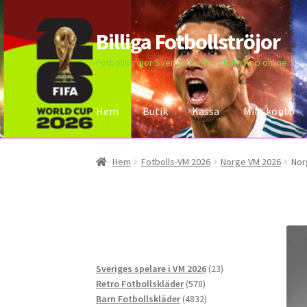
Billiga Fotbollströjor
Hoppa
Hoppa
till
till
Fotbollströjor Sverige för Herr Barn Köp online
navigering
innehåll
Hem
Butik
Kassa
Mitt konto
Hem
Bloggar
Butik
Kassa
Kontakta oss
Mitt 
Hem
Fotbolls-VM 2026
Norge VM 2026
Nor
23
Sveriges spelare i VM 2026
23
578
produkter
Retro Fotbollskläder
578
produkter
4832
Barn Fotbollskläder
4832