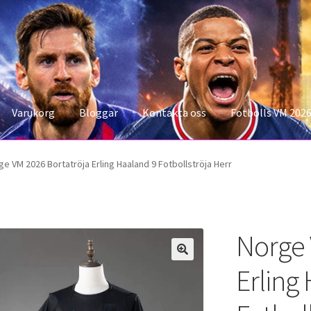
Varukorg
Bloggar
Kontakta oss
Fotbolls VM 202
konto
Storleksguiden
Varukorg
ge VM 2026 Bortatröja Erling Haaland 9 Fotbollströja Herr
Norge 
Erling