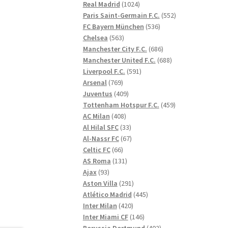
1024
produkter
Real Madrid
1024
produkter
552
Paris Saint-Germain F.C.
552
536
produkter
FC Bayern München
536
563
produkter
Chelsea
563
produkter
686
Manchester City F.C.
686
produkter
688
Manchester United F.C.
688
591
produkter
Liverpool F.C.
591
769
produkter
Arsenal
769
produkter
409
Juventus
409
produkter
459
Tottenham Hotspur F.C.
459
408
produkter
AC Milan
408
produkter
33
Al Hilal SFC
33
produkter
67
Al-Nassr FC
67
66
produkter
Celtic FC
66
produkter
131
AS Roma
131
93
produkter
Ajax
93
produkter
291
Aston Villa
291
produkter
445
Atlético Madrid
445
420
produkter
Inter Milan
420
produkter
146
Inter Miami CF
146
produkter
402
Borussia Dortmund
402