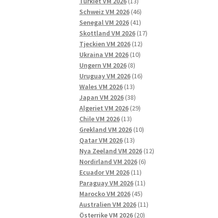
13
produkter
Turkiet VM 2026
13
produkter
46
Schweiz VM 2026
46
41
produkter
Senegal VM 2026
41
produkter
17
Skottland VM 2026
17
12
produkter
Tjeckien VM 2026
12
10
produkter
Ukraina VM 2026
10
8
produkter
Ungern VM 2026
8
produkter
16
Uruguay VM 2026
16
13
produkter
Wales VM 2026
13
produkter
38
Japan VM 2026
38
produkter
29
Algeriet VM 2026
29
13
produkter
Chile VM 2026
13
produkter
10
Grekland VM 2026
10
13
produkter
Qatar VM 2026
13
produkter
12
Nya Zeeland VM 2026
12
6
produkter
Nordirland VM 2026
6
11
produkter
Ecuador VM 2026
11
produkter
11
Paraguay VM 2026
11
45
produkter
Marocko VM 2026
45
produkter
11
Australien VM 2026
11
20
produkter
Österrike VM 2026
20