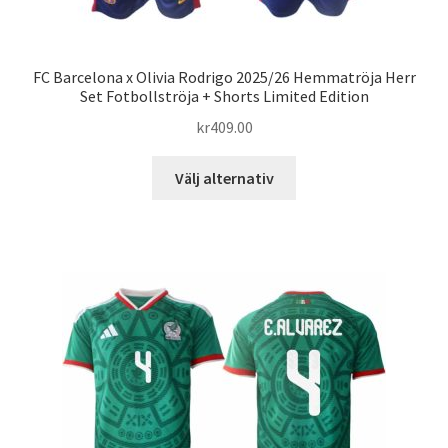
FC Barcelona x Olivia Rodrigo 2025/26 Hemmatröja Herr
Set Fotbollströja + Shorts Limited Edition
kr
409.00
Den
Välj alternativ
här
produkten
har
flera
varianter.
De
olika
alternativen
kan
väljas
på