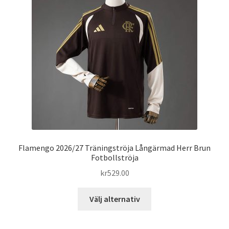
alternativen
kan
väljas
på
produktsidan
Flamengo 2026/27 Träningströja Långärmad Herr Brun
Fotbollströja
kr
529.00
Den
Välj alternativ
här
produkten