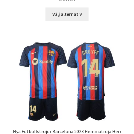
Den
Välj alternativ
här
produkten
har
flera
varianter.
De
olika
alternativen
kan
väljas
på
produktsidan
Nya Fotbollströjor Barcelona 2023 Hemmatröja Herr