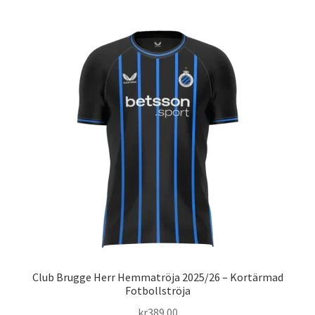
har
flera
varianter.
De
olika
alternativen
kan
väljas
på
produktsidan
Club Brugge Herr Hemmatröja 2025/26 – Kortärmad
Fotbollströja
kr
389.00