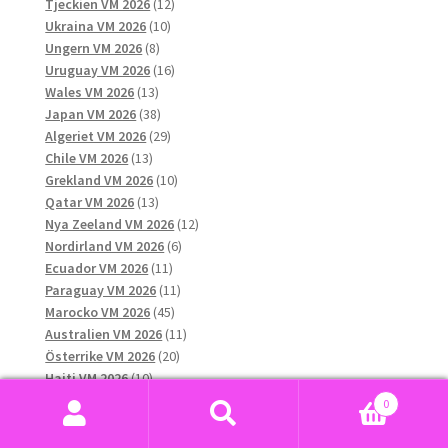
12
produkter
Tjeckien VM 2026
12
10
produkter
Ukraina VM 2026
10
8
produkter
Ungern VM 2026
8
produkter
16
Uruguay VM 2026
16
13
produkter
Wales VM 2026
13
produkter
38
Japan VM 2026
38
produkter
29
Algeriet VM 2026
29
13
produkter
Chile VM 2026
13
produkter
10
Grekland VM 2026
10
13
produkter
Qatar VM 2026
13
produkter
12
Nya Zeeland VM 2026
12
6
produkter
Nordirland VM 2026
6
11
produkter
Ecuador VM 2026
11
produkter
11
Paraguay VM 2026
11
45
produkter
Marocko VM 2026
45
produkter
11
Australien VM 2026
11
20
produkter
Österrike VM 2026
20
10
produkter
Haiti VM 2026
10
produkter
11
Sydkorea VM 2026
11
0
produkter
7
Saudiarabien VM 2026
7
Sök
Sök
15
produkter
Curaçao VM 2026
15