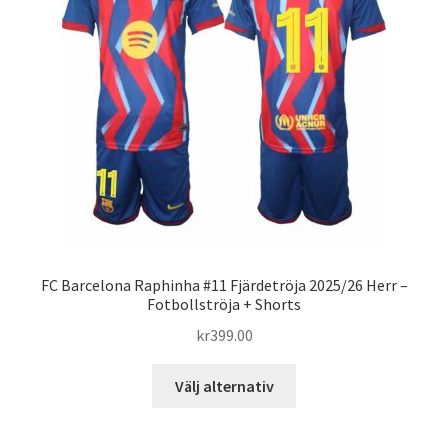
alternativen
kan
väljas
på
produktsidan
FC Barcelona Raphinha #11 Fjärdetröja 2025/26 Herr –
Fotbollströja + Shorts
kr
399.00
Den
Välj alternativ
här
produkten