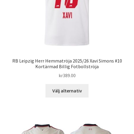
på
produktsidan
RB Leipzig Herr Hemmatröja 2025/26 Xavi Simons #10
Kortärmad Billig Fotbollströja
kr
389.00
Den
Välj alternativ
här
produkten
har
flera
varianter.
De