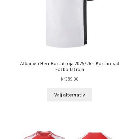
på
produktsidan
Albanien Herr Bortatröja 2025/26 – Kortärmad
Fotbollströja
kr
389.00
Den
Välj alternativ
här
produkten
har
flera
varianter.
De