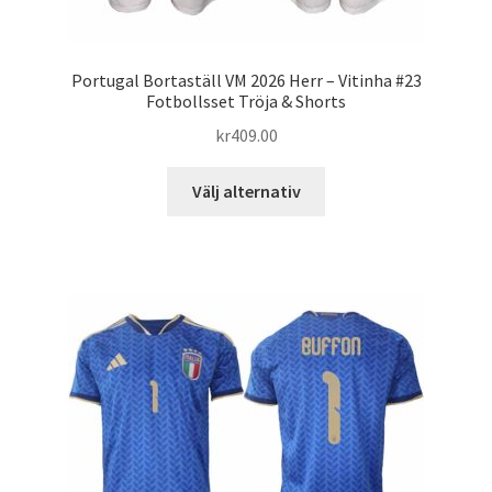
Portugal Bortaställ VM 2026 Herr – Vitinha #23
Fotbollsset Tröja & Shorts
kr
409.00
Den
Välj alternativ
här
produkten
har
flera
varianter.
De
olika
alternativen
kan
väljas
på