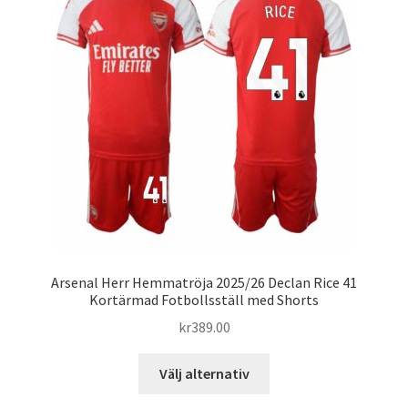
olika
alternativen
kan
väljas
på
produktsidan
Arsenal Herr Hemmatröja 2025/26 Declan Rice 41
Kortärmad Fotbollsställ med Shorts
kr
389.00
Den
Välj alternativ
här