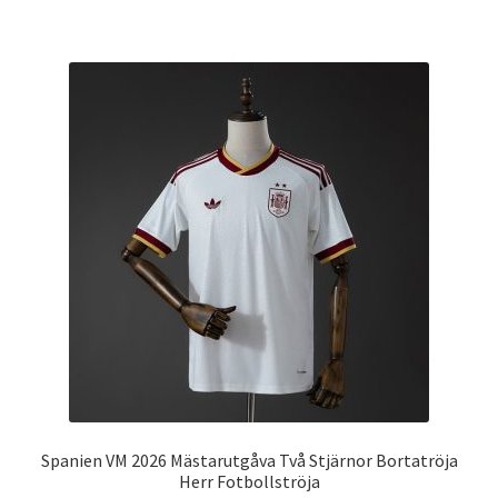
produkten
har
flera
varianter.
De
olika
alternativen
kan
väljas
på
produktsidan
Spanien VM 2026 Mästarutgåva Två Stjärnor Bortatröja
Herr Fotbollströja