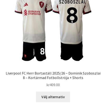
olika
alternativen
kan
väljas
på
produktsidan
Liverpool FC Herr Bortaställ 2025/26 – Dominik Szoboszlai
8 – Kortärmad Fotbollströja + Shorts
kr
409.00
Den
Välj alternativ
här