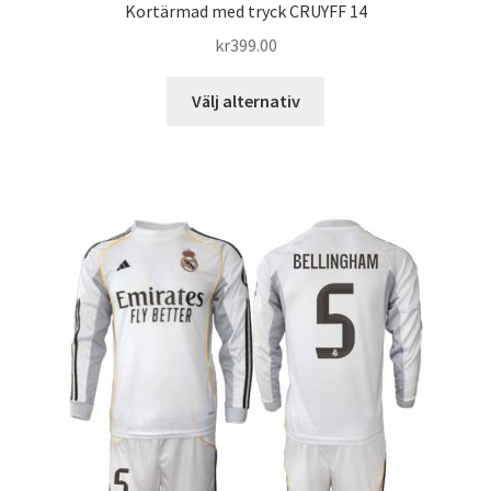
Kortärmad med tryck CRUYFF 14
kr
399.00
Den
Välj alternativ
här
produkten
har
flera
varianter.
De
olika
alternativen
kan
väljas
på
produktsidan