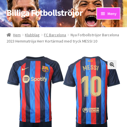
Billiga Fotbollströjor
Hoppa
Hoppa
Meny
till
till
navigering
innehåll
Hem
Hem
Klubblag
FC Barcelona
Nya Fotbollströjor Barcelona
2023 Hemmatröja Herr Kortärmad med tryck MESSI 10
Bloggar
Butik
Kassa
Kontakta oss
Mitt konto
Storleksguiden