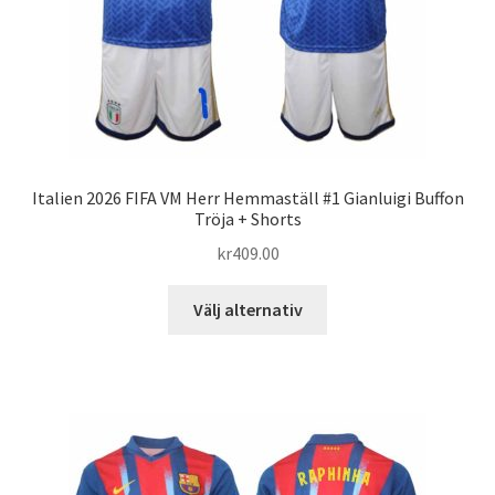
produktsidan
Italien 2026 FIFA VM Herr Hemmaställ #1 Gianluigi Buffon
Tröja + Shorts
kr
409.00
Den
Välj alternativ
här
produkten
har
flera
varianter.
De
olika