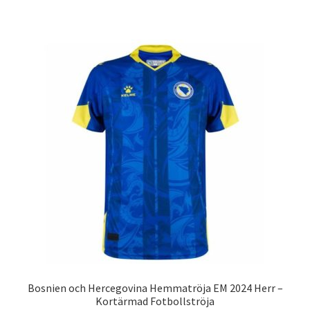
produkten
har
flera
varianter.
De
olika
alternativen
kan
väljas
på
produktsidan
Bosnien och Hercegovina Hemmatröja EM 2024 Herr –
Kortärmad Fotbollströja