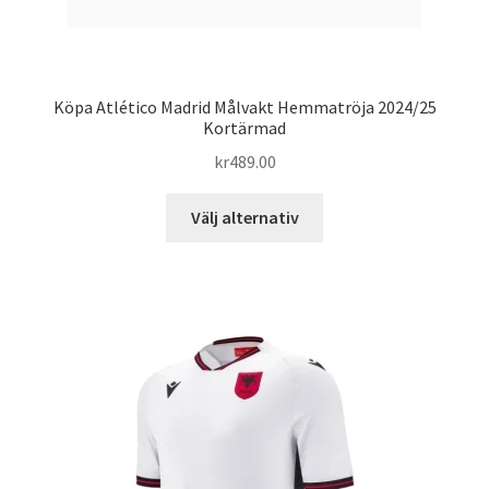
Köpa Atlético Madrid Målvakt Hemmatröja 2024/25
Kortärmad
kr
489.00
Den
Välj alternativ
här
produkten
har
flera
varianter.
De
olika
alternativen
kan
väljas