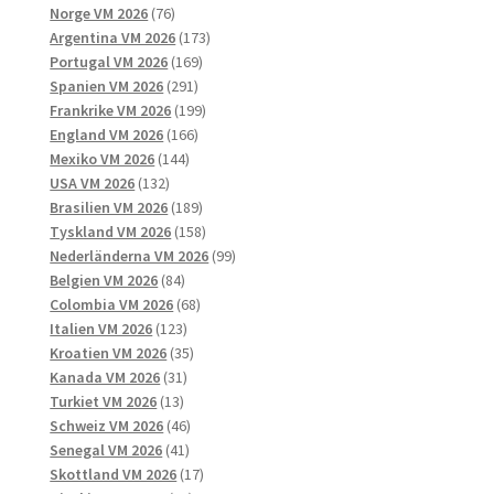
76
produkter
Norge VM 2026
76
produkter
173
Argentina VM 2026
173
169
produkter
Portugal VM 2026
169
291
produkter
Spanien VM 2026
291
produkter
199
Frankrike VM 2026
199
166
produkter
England VM 2026
166
144
produkter
Mexiko VM 2026
144
132
produkter
USA VM 2026
132
produkter
189
Brasilien VM 2026
189
produkter
158
Tyskland VM 2026
158
produkter
99
Nederländerna VM 2026
99
84
produkter
Belgien VM 2026
84
produkter
68
Colombia VM 2026
68
123
produkter
Italien VM 2026
123
produkter
35
Kroatien VM 2026
35
31
produkter
Kanada VM 2026
31
13
produkter
Turkiet VM 2026
13
produkter
46
Schweiz VM 2026
46
41
produkter
Senegal VM 2026
41
produkter
17
Skottland VM 2026
17