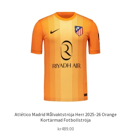
har
flera
varianter.
De
olika
alternativen
kan
väljas
på
produktsidan
Atlético Madrid Målvaktströja Herr 2025-26 Orange
Kortärmad Fotbollströja
kr
489.00