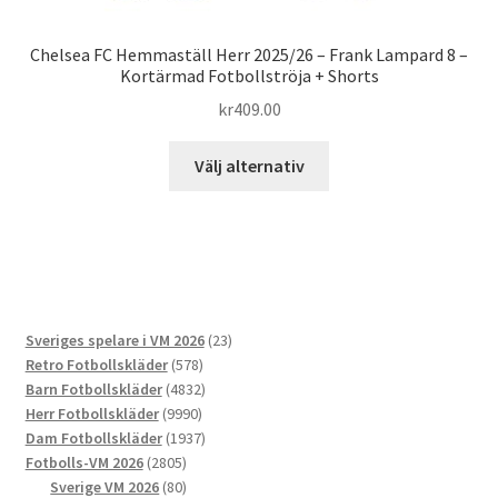
Chelsea FC Hemmaställ Herr 2025/26 – Frank Lampard 8 –
Kortärmad Fotbollströja + Shorts
kr
409.00
Den
Välj alternativ
här
produkten
har
flera
varianter.
De
23
Sveriges spelare i VM 2026
23
olika
578
produkter
Retro Fotbollskläder
578
alternativen
produkter
4832
Barn Fotbollskläder
4832
kan
9990
produkter
Herr Fotbollskläder
9990
väljas
produkter
1937
Dam Fotbollskläder
1937
på
2805
produkter
Fotbolls-VM 2026
2805
produktsidan
produkter
80
Sverige VM 2026
80