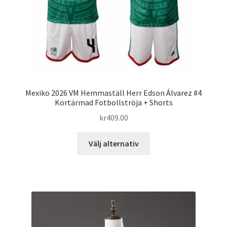
produktsidan
Mexiko 2026 VM Hemmaställ Herr Edson Álvarez #4
Kortärmad Fotbollströja + Shorts
kr
409.00
Den
Välj alternativ
här
produkten
har
flera
varianter.
De
olika