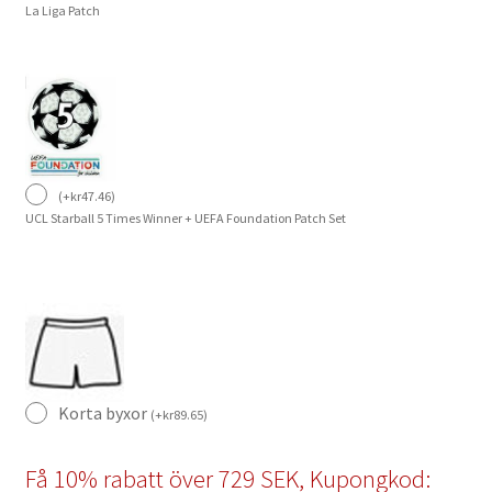
La Liga Patch
(
+
kr
47.46
)
UCL Starball 5 Times Winner + UEFA Foundation Patch Set
Korta byxor
(
+
kr
89.65
)
Få 10% rabatt över 729 SEK, Kupongkod: