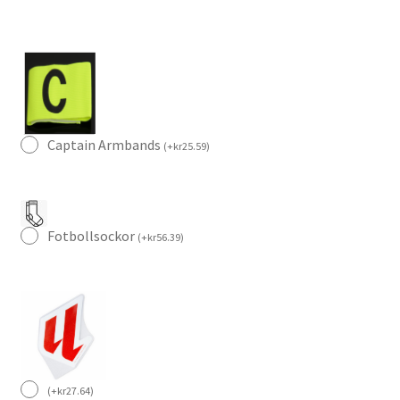
MESSI
10
mängd
Captain Armbands
(
+
kr
25.59
)
Fotbollsockor
(
+
kr
56.39
)
(
+
kr
27.64
)