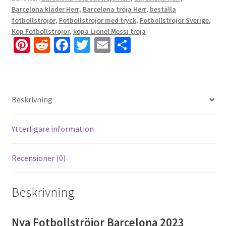
Barcelona kläder Herr
,
Barcelona tröja Herr
,
beställa
fotbollströjor
,
Fotbollströjor med tryck
,
Fotbollströjor Sverige
,
Köp Fotbollströjor
,
köpa Lionel Messi tröja
Pi
R
Fa
T
E
D
nt
e
ce
wi
m
el
er
d
b
tt
ai
a
es
di
o
er
l
Beskrivning
t
t
o
k
Ytterligare information
Recensioner (0)
Beskrivning
Nya Fotbollströjor Barcelona 2023