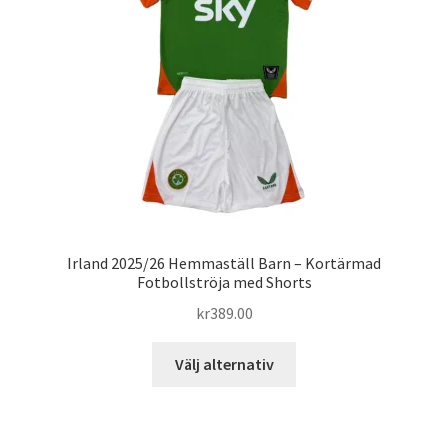
kan
väljas
på
produktsidan
Irland 2025/26 Hemmaställ Barn – Kortärmad
Fotbollströja med Shorts
kr
389.00
Den
Välj alternativ
här
produkten
har