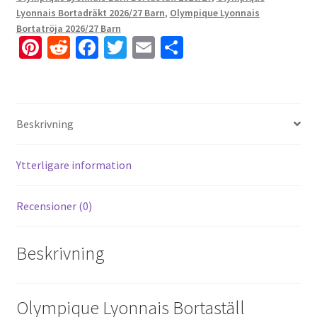
Lyonnais Bortadräkt 2026/27 Barn
,
Olympique Lyonnais
Bortatröja 2026/27 Barn
Pi
R
Fa
T
E
D
nt
e
ce
wi
m
el
er
d
b
tt
ai
a
es
di
o
er
l
Beskrivning
t
t
o
k
Ytterligare information
Recensioner (0)
Beskrivning
Olympique Lyonnais Bortaställ