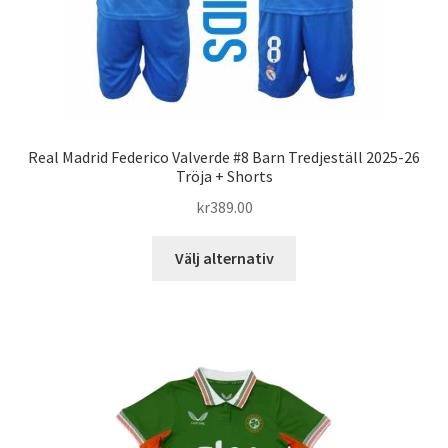
Real Madrid Federico Valverde #8 Barn Tredjeställ 2025-26
Tröja + Shorts
kr
389.00
Den
Välj alternativ
här
produkten
har
flera
varianter.
De
olika
alternativen