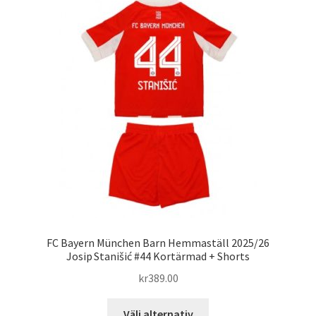
varianter.
De
olika
alternativen
kan
väljas
på
produktsidan
FC Bayern München Barn Hemmaställ 2025/26
Josip Stanišić #44 Kortärmad + Shorts
kr
389.00
Den
Välj alternativ