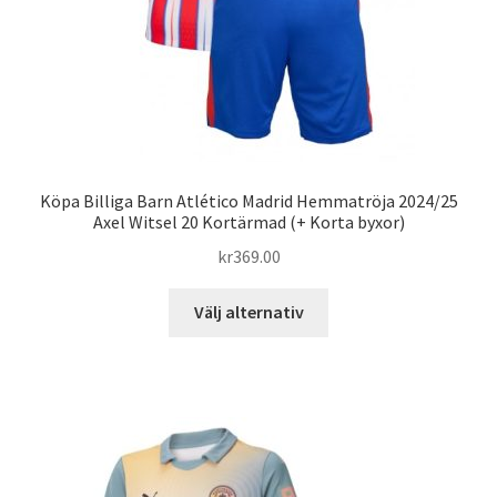
Köpa Billiga Barn Atlético Madrid Hemmatröja 2024/25
Axel Witsel 20 Kortärmad (+ Korta byxor)
kr
369.00
Den
Välj alternativ
här
produkten
har
flera
varianter.
De
olika