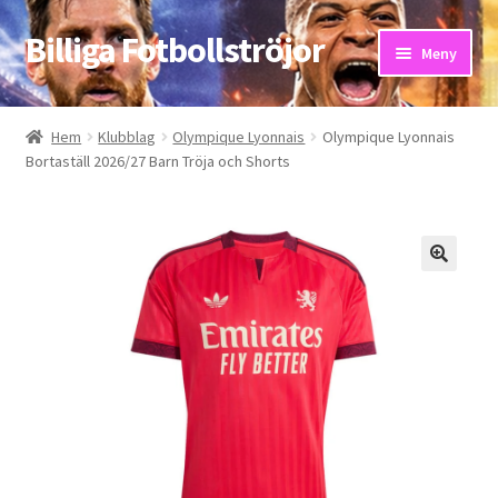
Billiga Fotbollströjor
Hoppa
Hoppa
Meny
till
till
navigering
innehåll
Hem
Hem
Klubblag
Olympique Lyonnais
Olympique Lyonnais
Bortaställ 2026/27 Barn Tröja och Shorts
Bloggar
Butik
Kassa
Kontakta oss
Mitt konto
Storleksguiden