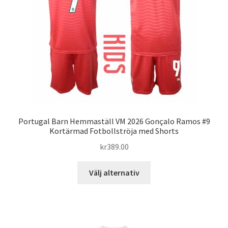
väljas
på
produktsidan
Portugal Barn Hemmaställ VM 2026 Gonçalo Ramos #9
Kortärmad Fotbollströja med Shorts
kr
389.00
Den
Välj alternativ
här
produkten
har
flera