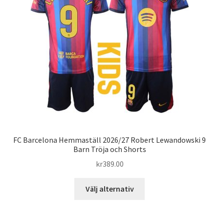
FC Barcelona Hemmaställ 2026/27 Robert Lewandowski 9
Barn Tröja och Shorts
kr
389.00
Den
Välj alternativ
här
produkten