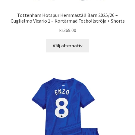
Tottenham Hotspur Hemmaställ Barn 2025/26 –
Guglielmo Vicario 1 – Kortärmad Fotbollströja + Shorts
kr
369.00
Den
Välj alternativ
här
produkten
har
flera
varianter.
De
olika
alternativen
kan
väljas
på
produktsidan