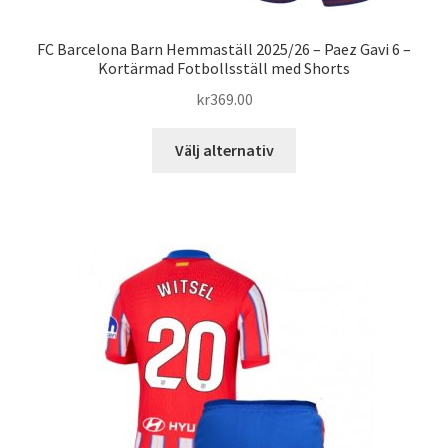
FC Barcelona Barn Hemmaställ 2025/26 – Paez Gavi 6 –
Kortärmad Fotbollsställ med Shorts
kr
369.00
Den
Välj alternativ
här
produkten
har
flera
varianter.
De
olika
alternativen
kan
väljas
på
produktsidan