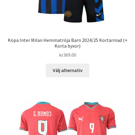
Köpa Inter Milan Hemmatröja Barn 2024/25 Kortärmad (+
Korta byxor)
kr
369.00
Den
Välj alternativ
här
produkten
har
flera
varianter.
De
olika
alternativen
kan