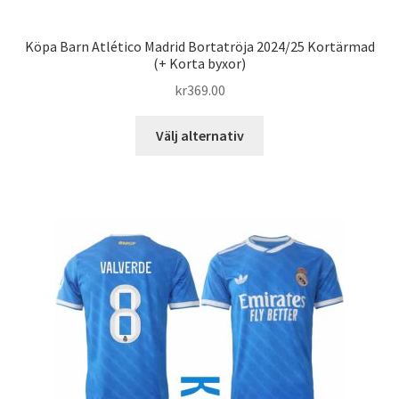
Köpa Barn Atlético Madrid Bortatröja 2024/25 Kortärmad
(+ Korta byxor)
kr
369.00
Den
Välj alternativ
här
produkten
har
flera
varianter.
De
olika
alternativen
kan
väljas
på
produktsidan