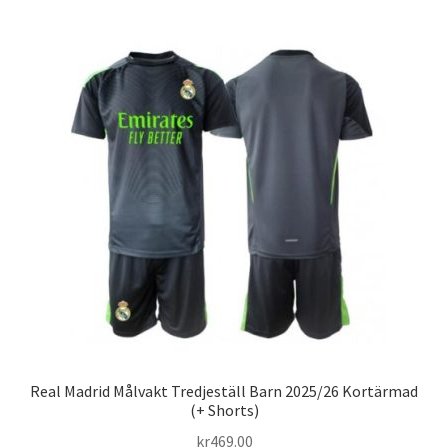
har
flera
varianter.
De
olika
alternativen
kan
väljas
på
produktsidan
Real Madrid Målvakt Tredjeställ Barn 2025/26 Kortärmad
(+ Shorts)
kr
469.00