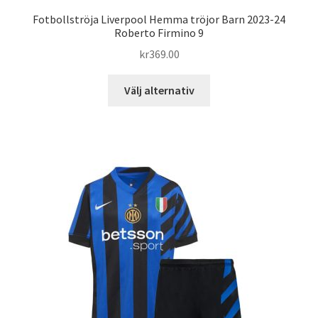
Fotbollströja Liverpool Hemma tröjor Barn 2023-24
Roberto Firmino 9
kr
369.00
Den
Välj alternativ
här
produkten
har
flera
varianter.
De
olika
alternativen
kan
väljas
på
produktsidan