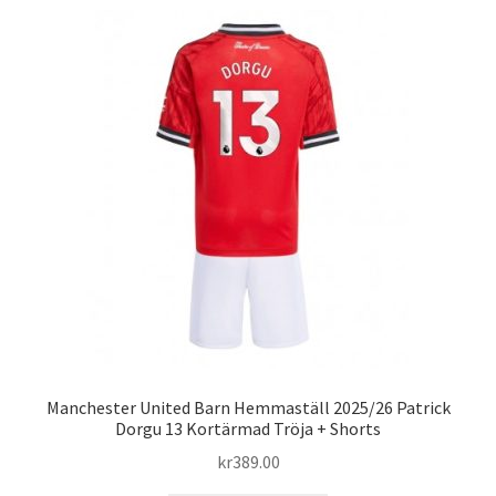
flera
varianter.
De
olika
alternativen
kan
väljas
på
produktsidan
Manchester United Barn Hemmaställ 2025/26 Patrick
Dorgu 13 Kortärmad Tröja + Shorts
kr
389.00