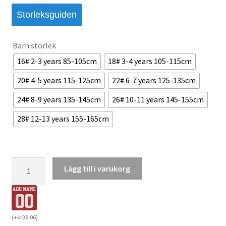
Storleksguiden
Barn storlek
16# 2-3 years 85-105cm
18# 3-4 years 105-115cm
20# 4-5 years 115-125cm
22# 6-7 years 125-135cm
24# 8-9 years 135-145cm
26# 10-11 years 145-155cm
28# 12-13 years 155-165cm
Olympique
Lägg till i varukorg
Lyonnais
Bortaställ
2026/27
Barn
(
+
kr
39.06
)
Tröja