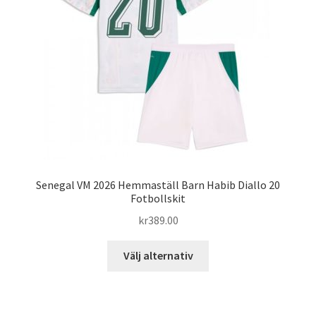
kan
väljas
på
produktsidan
Senegal VM 2026 Hemmaställ Barn Habib Diallo 20
Fotbollskit
kr
389.00
Den
Välj alternativ
här
produkten
har