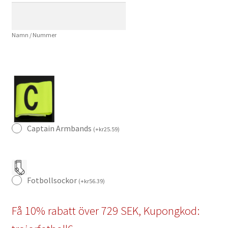
och
Shorts
Namn / Nummer
mängd
Captain Armbands
(
+
kr
25.59
)
Fotbollsockor
(
+
kr
56.39
)
Få 10% rabatt över 729 SEK, Kupongkod: