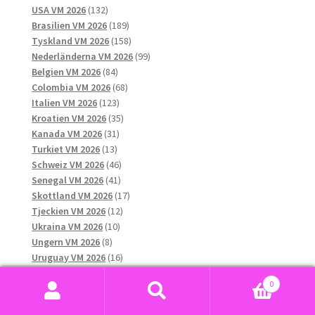
132
produkter
USA VM 2026
132
produkter
189
Brasilien VM 2026
189
produkter
158
Tyskland VM 2026
158
produkter
99
Nederländerna VM 2026
99
84
produkter
Belgien VM 2026
84
produkter
68
Colombia VM 2026
68
123
produkter
Italien VM 2026
123
produkter
35
Kroatien VM 2026
35
31
produkter
Kanada VM 2026
31
13
produkter
Turkiet VM 2026
13
produkter
46
Schweiz VM 2026
46
41
produkter
Senegal VM 2026
41
produkter
17
Skottland VM 2026
17
12
produkter
Tjeckien VM 2026
12
10
produkter
Ukraina VM 2026
10
8
produkter
Ungern VM 2026
8
produkter
16
Uruguay VM 2026
16
13
produkter
Wales VM 2026
13
0
produkter
38
Japan VM 2026
38
Sök
Sök
produkter
29
Algeriet VM 2026
29