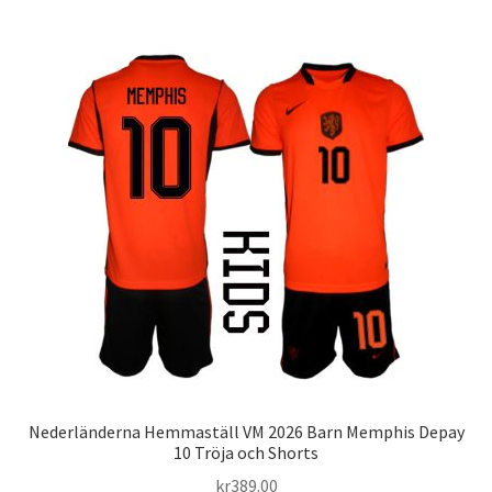
har
flera
varianter.
De
olika
alternativen
kan
väljas
på
produktsidan
Nederländerna Hemmaställ VM 2026 Barn Memphis Depay
10 Tröja och Shorts
kr
389.00