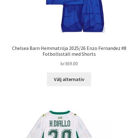
Chelsea Barn Hemmatröja 2025/26 Enzo Fernandez #8
Fotbollsställ med Shorts
kr
369.00
Den
Välj alternativ
här
produkten
har
flera
varianter.
De
olika
alternativen