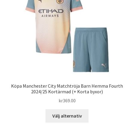
alternativen
kan
väljas
på
produktsidan
Köpa Manchester City Matchtröja Barn Hemma Fourth
2024/25 Kortärmad (+ Korta byxor)
kr
369.00
Den
Välj alternativ
här
produkten