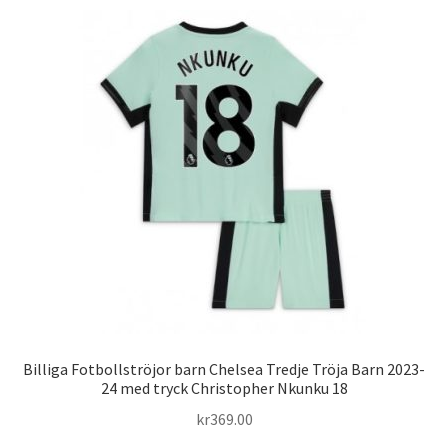
flera
varianter.
De
olika
alternativen
kan
väljas
på
produktsidan
Billiga Fotbollströjor barn Chelsea Tredje Tröja Barn 2023-
24 med tryck Christopher Nkunku 18
kr
369.00