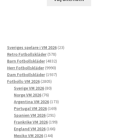
här
produkten
har
flera
varianter.
De
23
Sveriges spelare i VM 2026
23
olika
578
produkter
Retro Fotbollskläder
578
alternativen
produkter
4832
Barn Fotbollskläder
4832
kan
9990
produkter
Herr Fotbollskläder
9990
väljas
produkter
1937
Dam Fotbollskläder
1937
på
2805
produkter
Fotbolls-VM 2026
2805
produktsidan
produkter
80
Sverige VM 2026
80
76
produkter
Norge VM 2026
76
produkter
173
Argentina VM 2026
173
169
produkter
Portugal VM 2026
169
291
produkter
Spanien VM 2026
291
produkter
199
Frankrike VM 2026
199
166
produkter
England VM 2026
166
144
produkter
Mexiko VM 2026
144