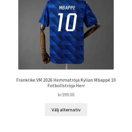
alternativen
kan
väljas
på
produktsidan
Frankrike VM 2026 Hemmatröja Kylian Mbappé 10
Fotbollströja Herr
kr
399.00
Den
Välj alternativ
här
produkten
har