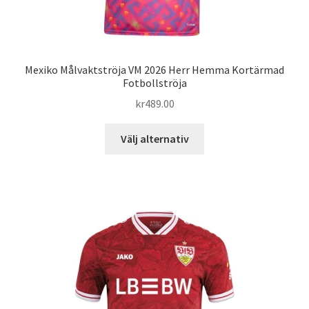
Mexiko Målvaktströja VM 2026 Herr Hemma Kortärmad
Fotbollströja
kr
489.00
Den
Välj alternativ
här
produkten
har
flera
varianter.
De
olika
alternativen
kan
väljas