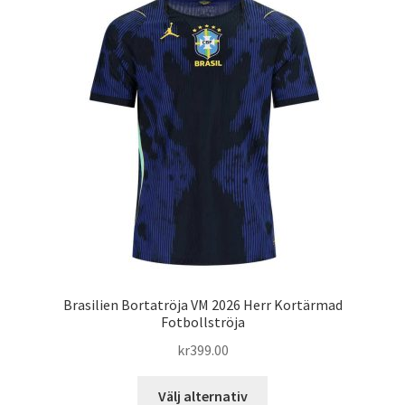
De
olika
alternativen
kan
väljas
på
produktsidan
Brasilien Bortatröja VM 2026 Herr Kortärmad
Fotbollströja
kr
399.00
Den
Välj alternativ