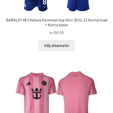
BARKLEY #8 Chelsea Hemmatröja Herr 2022-23 Kortärmad
+ Korta byxor
kr
399.00
Den
Välj alternativ
här
produkten
har
flera
varianter.
De
olika
alternativen
kan
väljas
på