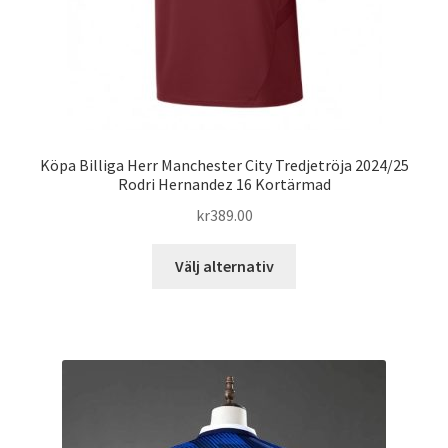
Köpa Billiga Herr Manchester City Tredjetröja 2024/25
Rodri Hernandez 16 Kortärmad
kr
389.00
Den
Välj alternativ
här
produkten
har
flera
varianter.
De
olika