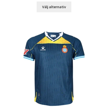
Den
Välj alternativ
här
produkten
har
flera
varianter.
De
olika
alternativen
kan
väljas
på
produktsidan