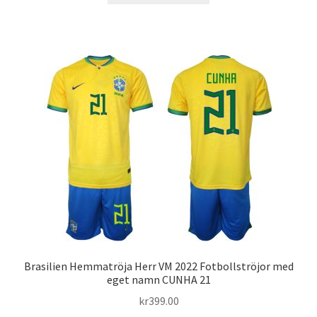
produkten
har
flera
varianter.
De
olika
alternativen
kan
väljas
på
produktsidan
Brasilien Hemmatröja Herr VM 2022 Fotbollströjor med
eget namn CUNHA 21
kr
399.00