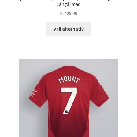
Långärmad
kr
409.00
Den
Välj alternativ
här
produkten
har
flera
varianter.
De
olika
alternativen
kan
väljas
på
produktsidan