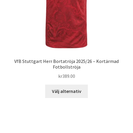
på
produktsidan
VfB Stuttgart Herr Bortatröja 2025/26 – Kortärmad
Fotbollströja
kr
389.00
Den
Välj alternativ
här
produkten
har
flera
varianter.
De