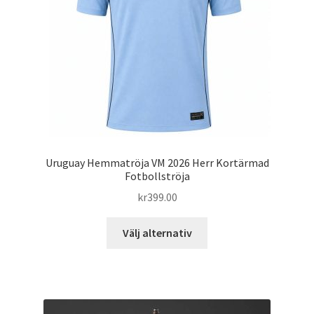
väljas
på
produktsidan
Uruguay Hemmatröja VM 2026 Herr Kortärmad
Fotbollströja
kr
399.00
Den
Välj alternativ
här
produkten
har
flera
varianter.