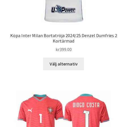
Köpa Inter Milan Bortatröja 2024/25 Denzel Dumfries 2
Kortärmad
kr
399.00
Den
Välj alternativ
här
produkten
har
flera
varianter.
De
olika
alternativen
kan