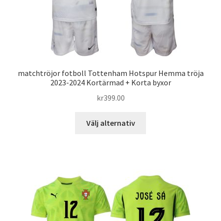
på
produktsidan
matchtröjor fotboll Tottenham Hotspur Hemma tröja
2023-2024 Kortärmad + Korta byxor
kr
399.00
Den
Välj alternativ
här
produkten
har
flera
varianter.
De
olika
alternativen