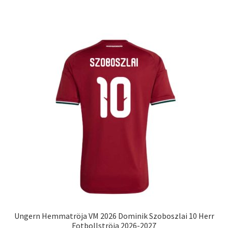
produkten
har
flera
varianter.
De
olika
alternativen
kan
väljas
på
produktsidan
Ungern Hemmatröja VM 2026 Dominik Szoboszlai 10 Herr
Fotbollströja 2026-2027