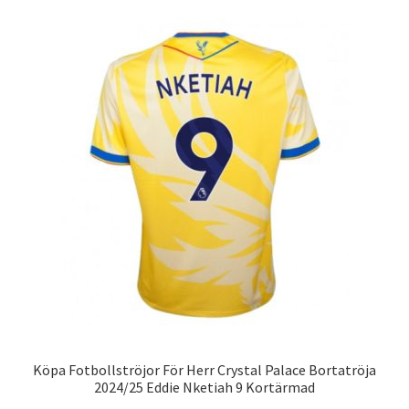
flera
varianter.
De
olika
alternativen
kan
väljas
på
produktsidan
Köpa Fotbollströjor För Herr Crystal Palace Bortatröja
2024/25 Eddie Nketiah 9 Kortärmad