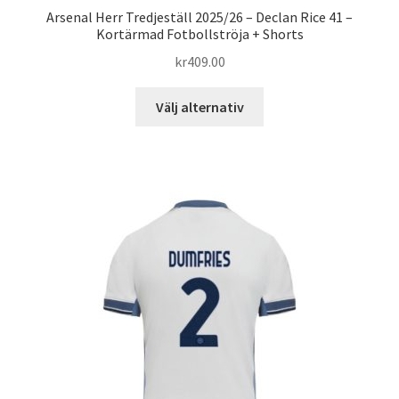
Arsenal Herr Tredjeställ 2025/26 – Declan Rice 41 –
Kortärmad Fotbollströja + Shorts
kr
409.00
Den
Välj alternativ
här
produkten
har
flera
varianter.
De
olika
alternativen
kan
väljas
på
produktsidan