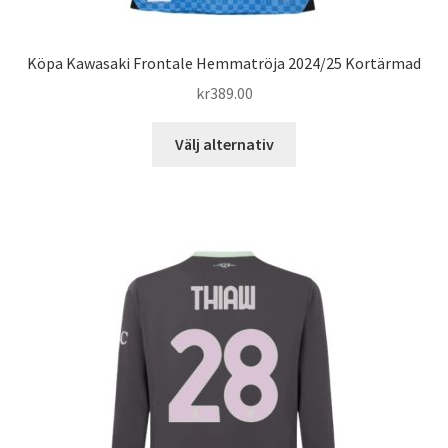
Köpa Kawasaki Frontale Hemmatröja 2024/25 Kortärmad
kr
389.00
Den
Välj alternativ
här
produkten
har
flera
varianter.
De
olika
alternativen
kan
väljas
på
produktsidan