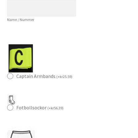
mängd
Namn / Nummer
Captain Armbands
(
+
kr
25.59
)
Fotbollsockor
(
+
kr
56.39
)