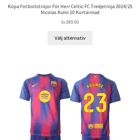
Köpa Fotbollströjor För Herr Celtic FC Tredjetröja 2024/25
Nicolas Kuhn 10 Kortärmad
kr
389.00
Den
Välj alternativ
här
produkten
har
flera
varianter.
De
olika
alternativen
kan
väljas
på
produktsidan