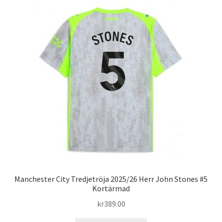
varianter.
De
olika
alternativen
kan
väljas
på
produktsidan
Manchester City Tredjetröja 2025/26 Herr John Stones #5
Kortärmad
kr
389.00