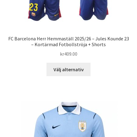
FC Barcelona Herr Hemmaställ 2025/26 – Jules Kounde 23
– Kortärmad Fotbollströja + Shorts
kr
409.00
Den
Välj alternativ
här
produkten
har
flera
varianter.
De
olika
alternativen
kan