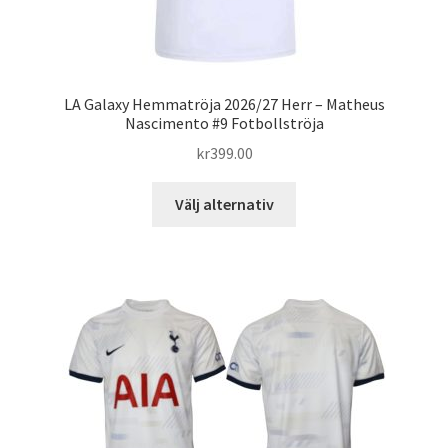
LA Galaxy Hemmatröja 2026/27 Herr – Matheus
Nascimento #9 Fotbollströja
kr
399.00
Den
Välj alternativ
här
produkten
har
flera
varianter.
De
olika
alternativen
kan
väljas