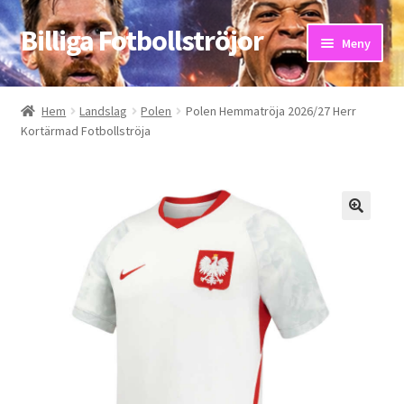
Billiga Fotbollströjor
Hoppa
Hoppa
Meny
till
till
navigering
innehåll
Hem
Hem
Landslag
Polen
Polen Hemmatröja 2026/27 Herr
Kortärmad Fotbollströja
Bloggar
Butik
Kassa
Kontakta oss
Mitt konto
Storleksguiden