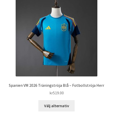
De
olika
alternativen
kan
väljas
på
produktsidan
Spanien VM 2026 Träningströja Blå – Fotbollströja Herr
kr
519.00
Den
Välj alternativ
här