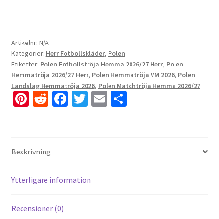
Artikelnr:
N/A
Kategorier:
Herr Fotbollskläder
,
Polen
Etiketter:
Polen Fotbollströja Hemma 2026/27 Herr
,
Polen
Hemmatröja 2026/27 Herr
,
Polen Hemmatröja VM 2026
,
Polen
Landslag Hemmatröja 2026
,
Polen Matchtröja Hemma 2026/27
Pi
R
Fa
T
E
D
nt
e
ce
wi
m
el
er
d
b
tt
ai
a
es
di
o
er
l
Beskrivning
t
t
o
k
Ytterligare information
Recensioner (0)