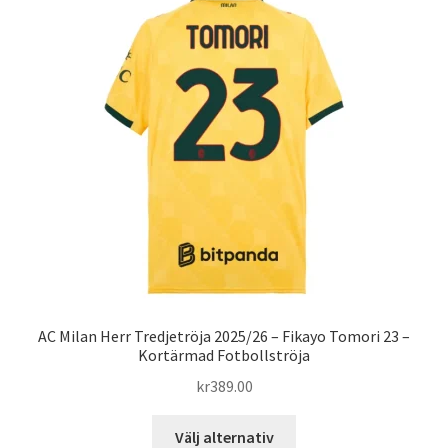
De
olika
alternativen
kan
väljas
på
produktsidan
AC Milan Herr Tredjetröja 2025/26 – Fikayo Tomori 23 –
Kortärmad Fotbollströja
kr
389.00
Den
Välj alternativ