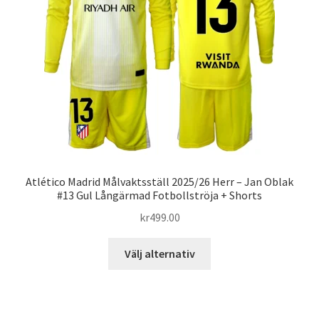
kan
väljas
på
produktsidan
Atlético Madrid Målvaktsställ 2025/26 Herr – Jan Oblak
#13 Gul Långärmad Fotbollströja + Shorts
kr
499.00
Den
Välj alternativ
här
produkten
har
flera