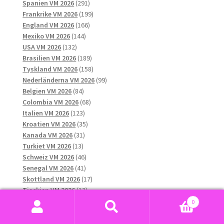
291
produkter
Spanien VM 2026
291
produkter
199
Frankrike VM 2026
199
166
produkter
England VM 2026
166
144
produkter
Mexiko VM 2026
144
132
produkter
USA VM 2026
132
produkter
189
Brasilien VM 2026
189
produkter
158
Tyskland VM 2026
158
produkter
99
Nederländerna VM 2026
99
84
produkter
Belgien VM 2026
84
produkter
68
Colombia VM 2026
68
123
produkter
Italien VM 2026
123
produkter
35
Kroatien VM 2026
35
31
produkter
Kanada VM 2026
31
13
produkter
Turkiet VM 2026
13
produkter
46
Schweiz VM 2026
46
41
produkter
Senegal VM 2026
41
produkter
17
Skottland VM 2026
17
12
produkter
Tjeckien VM 2026
12
10
produkter
Ukraina VM 2026
10
0
8
produkter
Ungern VM 2026
8
Sök
Sök
produkter
16
Uruguay VM 2026
16