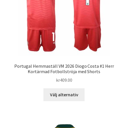
väljas
på
produktsidan
Portugal Hemmaställ VM 2026 Diogo Costa #1 Herr
Kortärmad Fotbollströja med Shorts
kr
409.00
Den
Välj alternativ
här
produkten
har
flera
varianter.