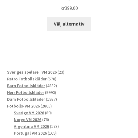
kr
399.00
Den
Välj alternativ
här
produkten
har
flera
varianter.
De
23
Sveriges spelare i VM 2026
23
olika
578
produkter
Retro Fotbollskläder
578
alternativen
produkter
4832
Barn Fotbollskläder
4832
kan
9990
produkter
Herr Fotbollskläder
9990
väljas
produkter
1937
Dam Fotbollskläder
1937
på
2805
produkter
Fotbolls-VM 2026
2805
produktsidan
produkter
80
Sverige VM 2026
80
76
produkter
Norge VM 2026
76
produkter
173
Argentina VM 2026
173
169
produkter
Portugal VM 2026
169