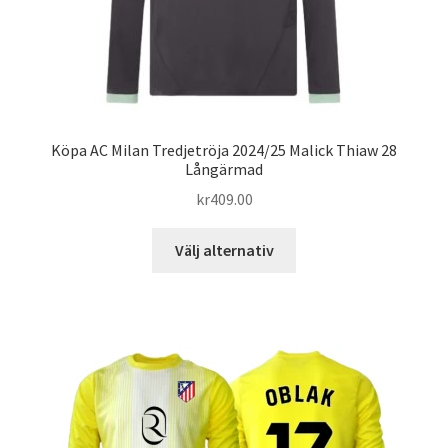
Köpa AC Milan Tredjetröja 2024/25 Malick Thiaw 28
Långärmad
kr
409.00
Den
Välj alternativ
här
produkten
har
flera
varianter.
De
olika
alternativen