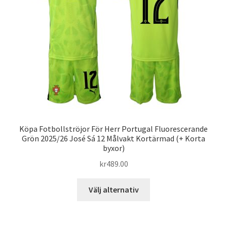
kan
väljas
på
produktsidan
Köpa Fotbollströjor För Herr Portugal Fluorescerande
Grön 2025/26 José Sá 12 Målvakt Kortärmad (+ Korta
byxor)
kr
489.00
Den
Välj alternativ
här
produkten
har