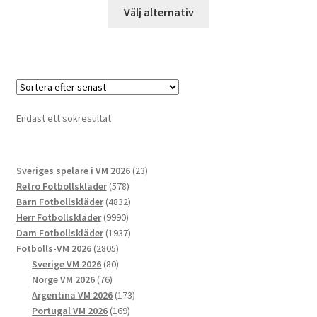
Den
Välj alternativ
här
produkten
har
flera
varianter.
De
Endast ett sökresultat
olika
alternativen
kan
23
Sveriges spelare i VM 2026
23
väljas
578
produkter
Retro Fotbollskläder
578
på
produkter
4832
Barn Fotbollskläder
4832
produktsidan
9990
produkter
Herr Fotbollskläder
9990
produkter
1937
Dam Fotbollskläder
1937
2805
produkter
Fotbolls-VM 2026
2805
produkter
80
Sverige VM 2026
80
76
produkter
Norge VM 2026
76
produkter
173
Argentina VM 2026
173
169
produkter
Portugal VM 2026
169