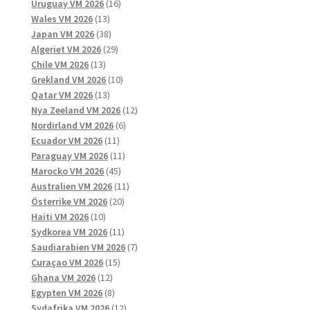
produkter
16
Uruguay VM 2026
16
13
produkter
Wales VM 2026
13
produkter
38
Japan VM 2026
38
produkter
29
Algeriet VM 2026
29
13
produkter
Chile VM 2026
13
produkter
10
Grekland VM 2026
10
13
produkter
Qatar VM 2026
13
produkter
12
Nya Zeeland VM 2026
12
6
produkter
Nordirland VM 2026
6
11
produkter
Ecuador VM 2026
11
produkter
11
Paraguay VM 2026
11
45
produkter
Marocko VM 2026
45
produkter
11
Australien VM 2026
11
20
produkter
Österrike VM 2026
20
10
produkter
Haiti VM 2026
10
produkter
11
Sydkorea VM 2026
11
produkter
7
Saudiarabien VM 2026
7
15
produkter
Curaçao VM 2026
15
12
produkter
Ghana VM 2026
12
produkter
8
Egypten VM 2026
8
produkter
12
Sydafrika VM 2026
12