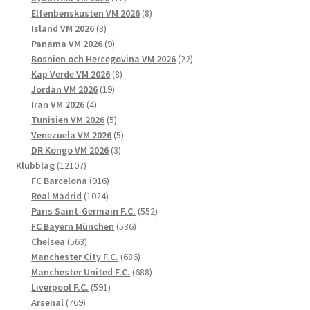
produkter
8
Elfenbenskusten VM 2026
8
3
produkter
Island VM 2026
3
produkter
9
Panama VM 2026
9
produkter
22
Bosnien och Hercegovina VM 2026
22
8
produkter
Kap Verde VM 2026
8
19
produkter
Jordan VM 2026
19
4
produkter
Iran VM 2026
4
produkter
5
Tunisien VM 2026
5
produkter
5
Venezuela VM 2026
5
3
produkter
DR Kongo VM 2026
3
12107
produkter
Klubblag
12107
produkter
916
FC Barcelona
916
1024
produkter
Real Madrid
1024
produkter
552
Paris Saint-Germain F.C.
552
536
produkter
FC Bayern München
536
563
produkter
Chelsea
563
produkter
686
Manchester City F.C.
686
produkter
688
Manchester United F.C.
688
591
produkter
Liverpool F.C.
591
769
produkter
Arsenal
769