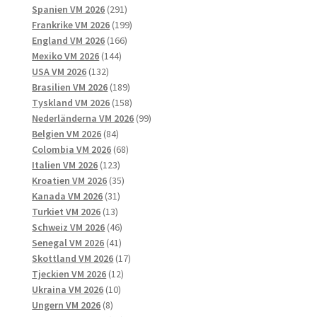
291
produkter
Spanien VM 2026
291
produkter
199
Frankrike VM 2026
199
166
produkter
England VM 2026
166
144
produkter
Mexiko VM 2026
144
132
produkter
USA VM 2026
132
produkter
189
Brasilien VM 2026
189
produkter
158
Tyskland VM 2026
158
produkter
99
Nederländerna VM 2026
99
84
produkter
Belgien VM 2026
84
produkter
68
Colombia VM 2026
68
123
produkter
Italien VM 2026
123
produkter
35
Kroatien VM 2026
35
31
produkter
Kanada VM 2026
31
13
produkter
Turkiet VM 2026
13
produkter
46
Schweiz VM 2026
46
41
produkter
Senegal VM 2026
41
produkter
17
Skottland VM 2026
17
12
produkter
Tjeckien VM 2026
12
10
produkter
Ukraina VM 2026
10
8
produkter
Ungern VM 2026
8