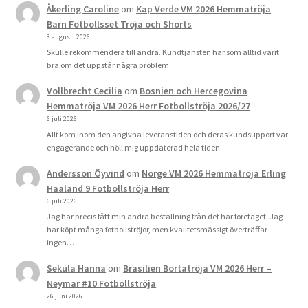
Åkerling Caroline
om
Kap Verde VM 2026 Hemmatröja
Barn Fotbollsset Tröja och Shorts
3 augusti 2026
Skulle rekommendera till andra. Kundtjänsten har som alltid varit
bra om det uppstår några problem.
Vollbrecht Cecilia
om
Bosnien och Hercegovina
Hemmatröja VM 2026 Herr Fotbollströja 2026/27
6 juli 2026
Allt kom inom den angivna leveranstiden och deras kundsupport var
engagerande och höll mig uppdaterad hela tiden.
Andersson Öyvind
om
Norge VM 2026 Hemmatröja Erling
Haaland 9 Fotbollströja Herr
6 juli 2026
Jag har precis fått min andra beställning från det här företaget. Jag
har köpt många fotbollströjor, men kvalitetsmässigt överträffar
ingen…
Sekula Hanna
om
Brasilien Bortatröja VM 2026 Herr –
Neymar #10 Fotbollströja
26 juni 2026