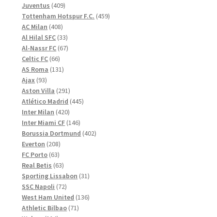
produkter
409
Juventus
409
produkter
459
Tottenham Hotspur F.C.
459
408
produkter
AC Milan
408
produkter
33
Al Hilal SFC
33
produkter
67
Al-Nassr FC
67
66
produkter
Celtic FC
66
produkter
131
AS Roma
131
93
produkter
Ajax
93
produkter
291
Aston Villa
291
produkter
445
Atlético Madrid
445
420
produkter
Inter Milan
420
produkter
146
Inter Miami CF
146
produkter
402
Borussia Dortmund
402
208
produkter
Everton
208
63
produkter
FC Porto
63
produkter
63
Real Betis
63
produkter
31
Sporting Lissabon
31
72
produkter
SSC Napoli
72
produkter
136
West Ham United
136
71
produkter
Athletic Bilbao
71