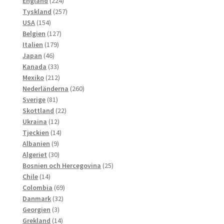
224
produkter
England
224
produkter
257
Tyskland
257
154
produkter
USA
154
produkter
127
Belgien
127
179
produkter
Italien
179
46
produkter
Japan
46
produkter
33
Kanada
33
produkter
212
Mexiko
212
produkter
260
Nederländerna
260
81
produkter
Sverige
81
produkter
22
Skottland
22
12
produkter
Ukraina
12
produkter
14
Tjeckien
14
9
produkter
Albanien
9
produkter
30
Algeriet
30
produkter
25
Bosnien och Hercegovina
25
14
produkter
Chile
14
produkter
69
Colombia
69
32
produkter
Danmark
32
3
produkter
Georgien
3
produkter
14
Grekland
14