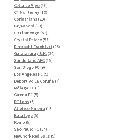
10
produkter
Celta de Vigo
10
10
produkter
CF Monterrey
10
29
produkter
Corinthians
29
83
produkter
Feyenoord
83
produkter
67
CR Flamengo
67
produkter
55
Crystal Palace
55
produkter
26
Eintracht Frankfurt
26
30
produkter
Galatasaray S.K.
30
19
produkter
Sunderland AFC
19
9
produkter
San Diego FC
9
produkter
9
Los Angeles FC
9
produkter
4
Deportivo La Coruña
4
6
produkter
Málaga CF
6
5
produkter
Girona FC
5
7
produkter
RC Lens
7
produkter
13
Atlético Mineiro
13
5
produkter
Botafogo
5
5
produkter
Remo
5
produkter
14
São Paulo FC
14
produkter
9
New York Red Bulls
9