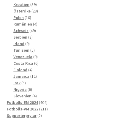
39
produkter
Kroatien
39
produkter
28
Österrike
28
10
produkter
Polen
10
produkter
4
Rumänien
4
49
produkter
Schweiz
49
3
produkter
Serbien
3
9
produkter
Irland
9
produkter
5
Tunisien
5
produkter
9
Venezuela
9
produkter
6
Costa Rica
6
4
produkter
Finland
4
produkter
12
Jamaica
12
5
produkter
Irak
5
produkter
6
Nigeria
6
produkter
4
Slovenien
4
produkter
404
Fotbolls-EM 2024
404
produkter
211
Fotbolls-VM 2022
211
2
produkter
Supporterprylar
2
produkter