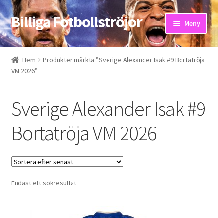
Billiga Fotbollströjor
Hoppa
Hoppa
Meny
till
till
navigering
innehåll
Hem
Hem
Produkter märkta ”Sverige Alexander Isak #9 Bortatröja
VM 2026”
Bloggar
Butik
Sverige Alexander Isak #9
Kassa
Bortatröja VM 2026
Kontakta oss
Mitt konto
Endast ett sökresultat
Storleksguiden