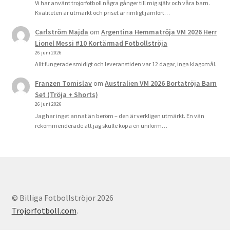
Vi har använt trojorfotboll några gånger till mig själv och våra barn.
Kvaliteten är utmärkt och priset är rimligt jämfört…
Carlström Majda
om
Argentina Hemmatröja VM 2026 Herr
Lionel Messi #10 Kortärmad Fotbollströja
26 juni 2026
Allt fungerade smidigt och leveranstiden var 12 dagar, inga klagomål.
Franzen Tomislav
om
Australien VM 2026 Bortatröja Barn
Set (Tröja + Shorts)
26 juni 2026
Jag har inget annat än beröm – den är verkligen utmärkt. En vän
rekommenderade att jag skulle köpa en uniform…
© Billiga Fotbollströjor 2026
Trojorfotboll.com
.