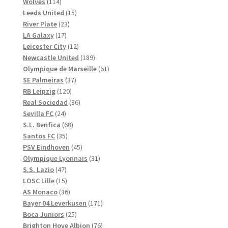
114
produkter
Wolves
114
produkter
15
Leeds United
15
23
produkter
River Plate
23
17
produkter
LA Galaxy
17
produkter
12
Leicester City
12
produkter
189
Newcastle United
189
produkter
61
Olympique de Marseille
61
37
produkter
SE Palmeiras
37
120
produkter
RB Leipzig
120
produkter
36
Real Sociedad
36
24
produkter
Sevilla FC
24
produkter
68
S.L. Benfica
68
35
produkter
Santos FC
35
produkter
45
PSV Eindhoven
45
produkter
31
Olympique Lyonnais
31
47
produkter
S.S. Lazio
47
produkter
15
LOSC Lille
15
produkter
36
AS Monaco
36
produkter
171
Bayer 04 Leverkusen
171
25
produkter
Boca Juniors
25
produkter
76
Brighton Hove Albion
76