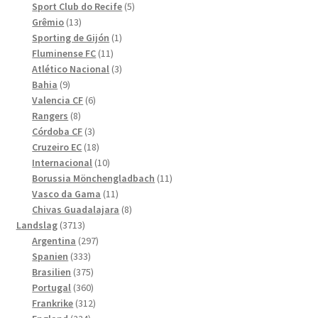
produkter
5
Sport Club do Recife
5
13
produkter
Grêmio
13
produkter
1
Sporting de Gijón
1
11
produkt
Fluminense FC
11
produkter
3
Atlético Nacional
3
9
produkter
Bahia
9
produkter
6
Valencia CF
6
8
produkter
Rangers
8
produkter
3
Córdoba CF
3
produkter
18
Cruzeiro EC
18
produkter
10
Internacional
10
produkter
11
Borussia Mönchengladbach
11
11
produkter
Vasco da Gama
11
produkter
8
Chivas Guadalajara
8
3713
produkter
Landslag
3713
produkter
297
Argentina
297
333
produkter
Spanien
333
produkter
375
Brasilien
375
produkter
360
Portugal
360
produkter
312
Frankrike
312