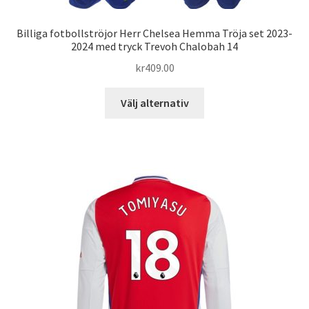
Billiga fotbollströjor Herr Chelsea Hemma Tröja set 2023-
2024 med tryck Trevoh Chalobah 14
kr
409.00
Den
Välj alternativ
här
produkten
har
flera
varianter.
De
olika
alternativen
kan
väljas
på
produktsidan