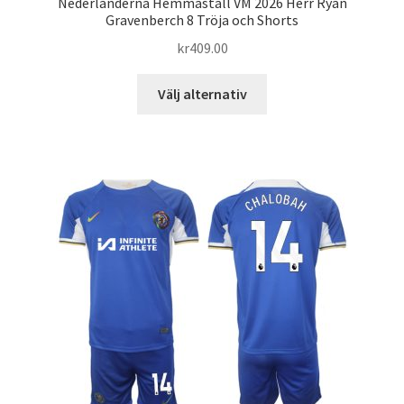
Nederländerna Hemmaställ VM 2026 Herr Ryan
Gravenberch 8 Tröja och Shorts
kr
409.00
Den
Välj alternativ
här
produkten
har
flera
varianter.
De
olika
alternativen
kan
väljas
på
produktsidan