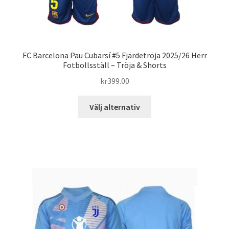
FC Barcelona Pau Cubarsí #5 Fjärdetröja 2025/26 Herr
Fotbollsställ – Tröja & Shorts
kr
399.00
Den
Välj alternativ
här
produkten
har
flera
varianter.
De
olika
alternativen
kan
väljas