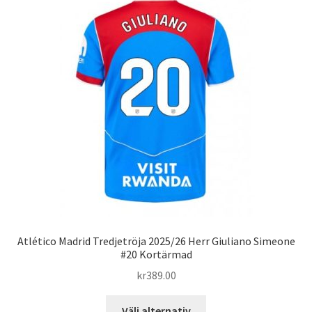
varianter.
De
olika
alternativen
kan
väljas
på
produktsidan
Atlético Madrid Tredjetröja 2025/26 Herr Giuliano Simeone
#20 Kortärmad
kr
389.00
Den
Välj alternativ