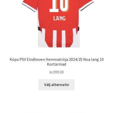
väljas
på
produktsidan
Köpa PSV Eindhoven Hemmatröja 2024/25 Noa lang 10
Kortärmad
kr
399.00
Den
Välj alternativ
här
produkten
har
flera