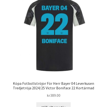
De
olika
alternativen
kan
väljas
på
produktsidan
Köpa Fotbollströjor För Herr Bayer 04 Leverkusen
Tredjetröja 2024/25 Victor Boniface 22 Kortärmad
kr
389.00
Den