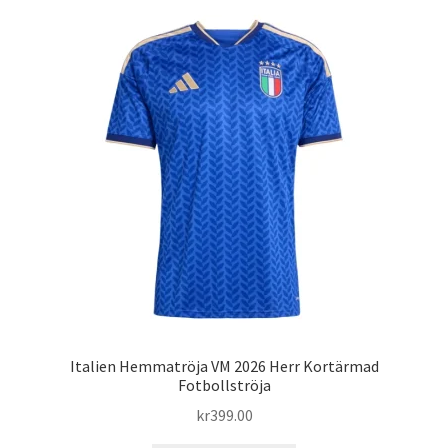
flera
varianter.
De
olika
alternativen
kan
väljas
på
produktsidan
Italien Hemmatröja VM 2026 Herr Kortärmad
Fotbollströja
kr
399.00