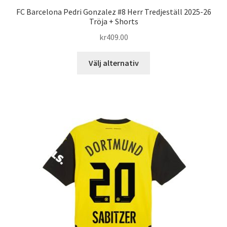
FC Barcelona Pedri Gonzalez #8 Herr Tredjeställ 2025-26
Tröja + Shorts
kr
409.00
Den
Välj alternativ
här
produkten
har
flera
varianter.
De
olika
alternativen
kan
väljas
på
produktsidan