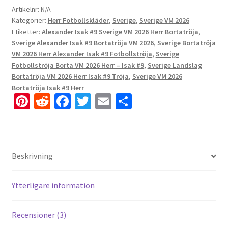
Artikelnr:
N/A
Kategorier:
Herr Fotbollskläder
,
Sverige
,
Sverige VM 2026
Etiketter:
Alexander Isak #9 Sverige VM 2026 Herr Bortatröja
,
Sverige Alexander Isak #9 Bortatröja VM 2026
,
Sverige Bortatröja
VM 2026 Herr Alexander Isak #9 Fotbollströja
,
Sverige
Fotbollströja Borta VM 2026 Herr – Isak #9
,
Sverige Landslag
Bortatröja VM 2026 Herr Isak #9 Tröja
,
Sverige VM 2026
Bortatröja Isak #9 Herr
Pi
R
Fa
T
E
D
nt
e
ce
wi
m
el
er
d
b
tt
ai
a
es
di
o
er
l
Beskrivning
t
t
o
k
Ytterligare information
Recensioner (3)