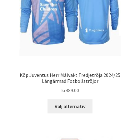
på
produktsidan
Köp Juventus Herr Målvakt Tredjetröja 2024/25
Långärmad Fotbollströjor
kr
489.00
Den
Välj alternativ
här
produkten
har
flera