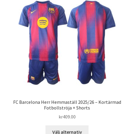
varianter.
De
olika
alternativen
kan
väljas
på
produktsidan
FC Barcelona Herr Hemmaställ 2025/26 – Kortärmad
Fotbollströja + Shorts
kr
409.00
Den
Välj alternativ