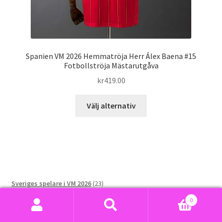
Spanien VM 2026 Hemmatröja Herr Álex Baena #15
Fotbollströja Mästarutgåva
kr
419.00
Den
Välj alternativ
här
produkten
har
flera
varianter.
De
23
Sveriges spelare i VM 2026
23
olika
578
produkter
Retro Fotbollskläder
578
alternativen
0
produkter
4832
Barn Fotbollskläder
4832
Sök
Sök
kan
9990
produkter
Herr Fotbollskläder
9990