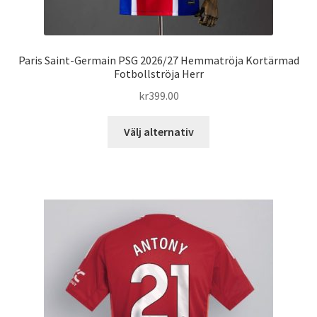
Paris Saint-Germain PSG 2026/27 Hemmatröja Kortärmad
Fotbollströja Herr
kr
399.00
Den
Välj alternativ
här
produkten
har
flera
varianter.
De
olika
alternativen
kan
väljas