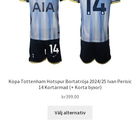
kan
väljas
på
produktsidan
Köpa Tottenham Hotspur Bortatröja 2024/25 Ivan Perisic
14 Kortärmad (+ Korta byxor)
kr
399.00
Den
Välj alternativ
här
produkten
har