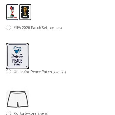
FIFA 2026 Patch Set
(
+
kr
38.65
)
Unite for Peace Patch
(
+
kr
36.25
)
Korta byxor
(
+
kr
89.65
)