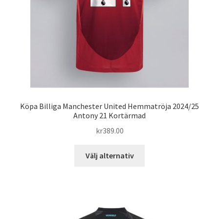
på
produktsidan
Köpa Billiga Manchester United Hemmatröja 2024/25
Antony 21 Kortärmad
kr
389.00
Den
Välj alternativ
här
produkten
har
flera
varianter.