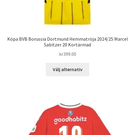
Köpa BVB Borussia Dortmund Hemmatröja 2024/25 Marcel
Sabitzer 20 Kortärmad
kr
399.00
Den
Välj alternativ
här
produkten
har
flera
varianter.
De
olika
alternativen
kan