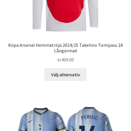
Köpa Arsenal Hemmatröja 2024/25 Takehiro Tomiyasu 18
Långärmad
kr
409.00
Den
Välj alternativ
här
produkten
har
flera
varianter.
De
olika
alternativen