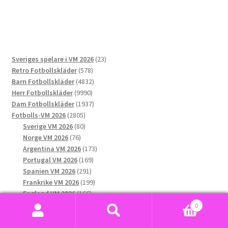
har
flera
varianter.
De
23
Sveriges spelare i VM 2026
23
olika
578
produkter
Retro Fotbollskläder
578
alternativen
produkter
4832
Barn Fotbollskläder
4832
kan
9990
produkter
Herr Fotbollskläder
9990
väljas
produkter
1937
Dam Fotbollskläder
1937
på
2805
produkter
Fotbolls-VM 2026
2805
produktsidan
produkter
80
Sverige VM 2026
80
76
produkter
Norge VM 2026
76
produkter
173
Argentina VM 2026
173
169
produkter
Portugal VM 2026
169
291
produkter
Spanien VM 2026
291
produkter
199
Frankrike VM 2026
199
166
produkter
England VM 2026
166
144
produkter
Mexiko VM 2026
144
0
132
produkter
USA VM 2026
132
Sök
Sök
produkter
189
Brasilien VM 2026
189