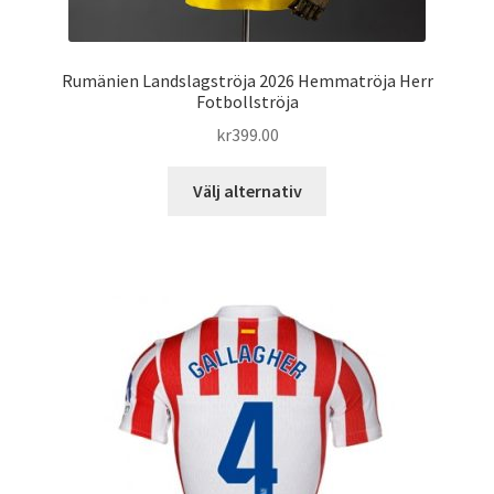
Rumänien Landslagströja 2026 Hemmatröja Herr
Fotbollströja
kr
399.00
Den
Välj alternativ
här
produkten
har
flera
varianter.
De
olika
alternativen
kan
väljas
på