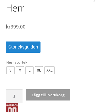
Herr
kr
399.00
Storleksguiden
Herr storlek
S
M
L
XL
XXL
Qatar
Lägg till i varukorg
VM
2026
Hemmatröja