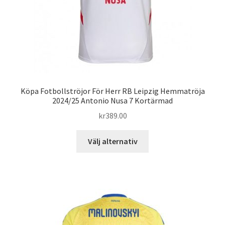
Köpa Fotbollströjor För Herr RB Leipzig Hemmatröja
2024/25 Antonio Nusa 7 Kortärmad
kr
389.00
Den
Välj alternativ
här
produkten
har
flera
varianter.
De
olika