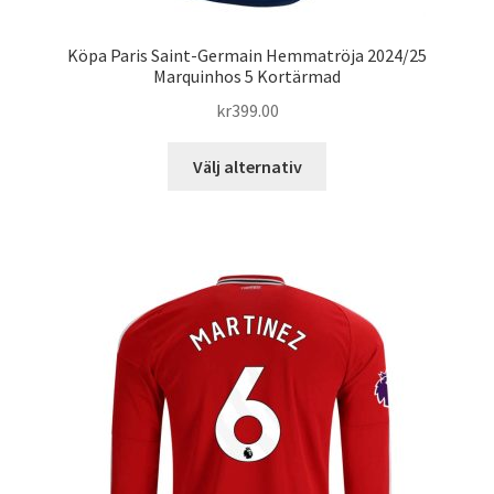
Köpa Paris Saint-Germain Hemmatröja 2024/25
Marquinhos 5 Kortärmad
kr
399.00
Den
Välj alternativ
här
produkten
har
flera
varianter.
De
olika
alternativen
kan
väljas
på
produktsidan