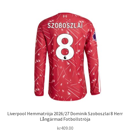
har
flera
varianter.
De
olika
alternativen
kan
väljas
på
produktsidan
Liverpool Hemmatröja 2026/27 Dominik Szoboszlai 8 Herr
Långärmad Fotbollströja
kr
409.00