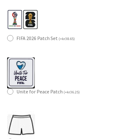
FIFA 2026 Patch Set
(
+
kr
38.65
)
Unite for Peace Patch
(
+
kr
36.25
)