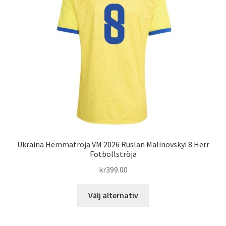
alternativen
kan
väljas
på
produktsidan
Ukraina Hemmatröja VM 2026 Ruslan Malinovskyi 8 Herr
Fotbollströja
kr
399.00
Den
Välj alternativ
här
produkten