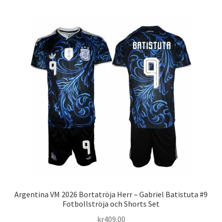
har
flera
varianter.
De
olika
alternativen
kan
väljas
på
produktsidan
Argentina VM 2026 Bortatröja Herr – Gabriel Batistuta #9
Fotbollströja och Shorts Set
kr
409.00