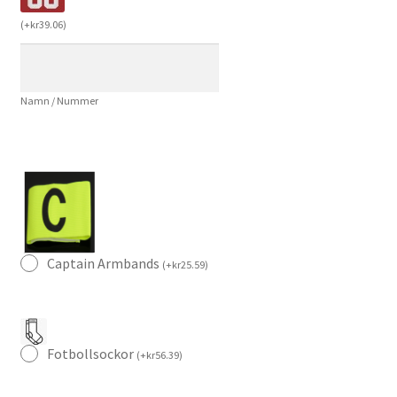
Vinröd
(
+
kr
39.06
)
Kortärmad
Fotbollströja
Herr
Namn / Nummer
mängd
Captain Armbands
(
+
kr
25.59
)
Fotbollsockor
(
+
kr
56.39
)