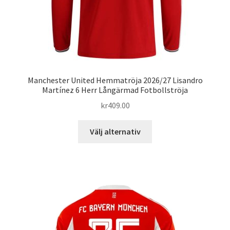
Manchester United Hemmatröja 2026/27 Lisandro
Martínez 6 Herr Långärmad Fotbollströja
kr
409.00
Den
Välj alternativ
här
produkten
har
flera
varianter.
De
olika
alternativen