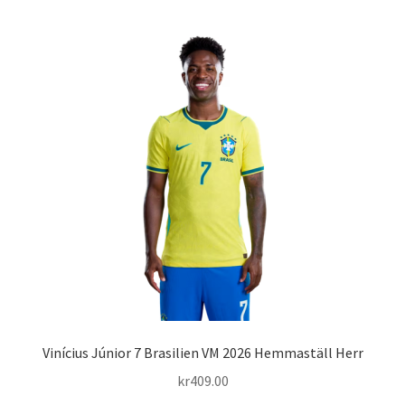
har
flera
varianter.
De
olika
alternativen
kan
väljas
på
produktsidan
Vinícius Júnior 7 Brasilien VM 2026 Hemmaställ Herr
kr
409.00