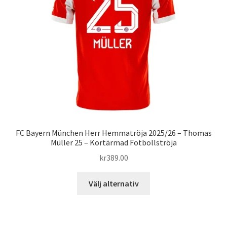
kan
väljas
på
produktsidan
FC Bayern München Herr Hemmatröja 2025/26 – Thomas
Müller 25 – Kortärmad Fotbollströja
kr
389.00
Den
Välj alternativ
här
produkten
har