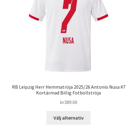
alternativen
kan
väljas
på
produktsidan
RB Leipzig Herr Hemmatröja 2025/26 Antonio Nusa #7
Kortärmad Billig Fotbollströja
kr
389.00
Den
Välj alternativ
här
produkten