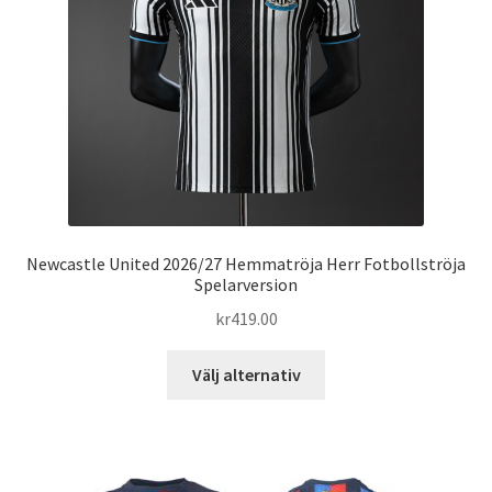
kan
väljas
på
produktsidan
Newcastle United 2026/27 Hemmatröja Herr Fotbollströja
Spelarversion
kr
419.00
Den
Välj alternativ
här
produkten
har
flera