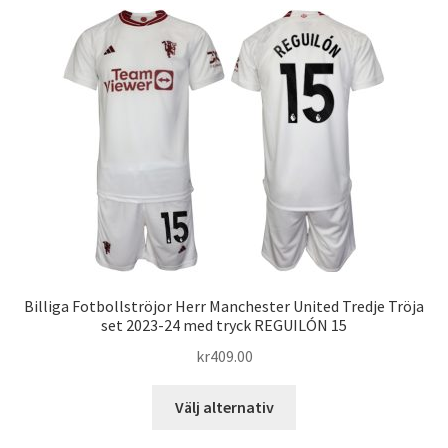
flera
varianter.
De
olika
alternativen
kan
väljas
på
produktsidan
Billiga Fotbollströjor Herr Manchester United Tredje Tröja
set 2023-24 med tryck REGUILÓN 15
kr
409.00
Den
Välj alternativ
här
produkten