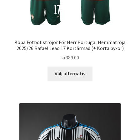
Köpa Fotbollströjor För Herr Portugal Hemmatröja
2025/26 Rafael Leao 17 Kortärmad (+ Korta byxor)
kr
389.00
Den
Välj alternativ
här
produkten
har
flera
varianter.
De
olika
alternativen