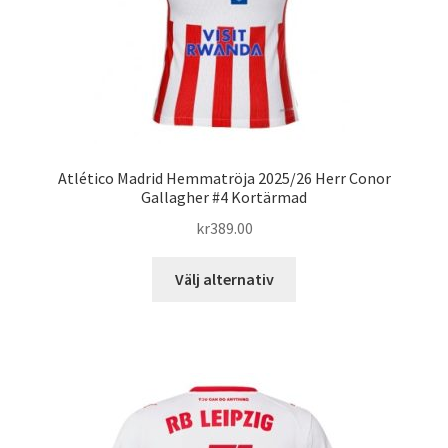
produktsidan
Atlético Madrid Hemmatröja 2025/26 Herr Conor
Gallagher #4 Kortärmad
kr
389.00
Den
Välj alternativ
här
produkten
har
flera
varianter.
De
olika