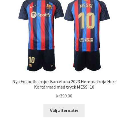
varianter.
De
olika
alternativen
kan
väljas
på
produktsidan
Nya Fotbollströjor Barcelona 2023 Hemmatröja Herr
Kortärmad med tryck MESSI 10
kr
399.00
Den
Välj alternativ
här
produkten