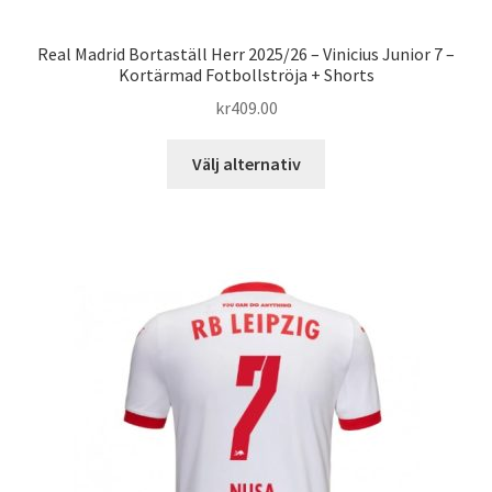
Real Madrid Bortaställ Herr 2025/26 – Vinicius Junior 7 –
Kortärmad Fotbollströja + Shorts
kr
409.00
Den
Välj alternativ
här
produkten
har
flera
varianter.
De
olika
alternativen
kan
väljas
på
produktsidan