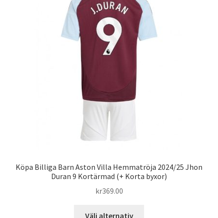
De
olika
alternativen
kan
väljas
på
produktsidan
Köpa Billiga Barn Aston Villa Hemmatröja 2024/25 Jhon
Duran 9 Kortärmad (+ Korta byxor)
kr
369.00
Den
Välj alternativ