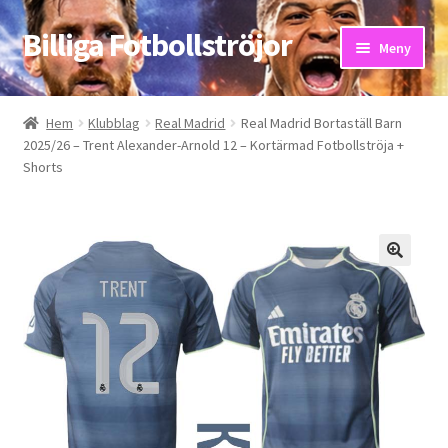
Billiga Fotbollströjor
Hoppa
Hoppa
Meny
till
till
navigering
innehåll
Hem
Hem
Klubblag
Real Madrid
Real Madrid Bortaställ Barn
2025/26 – Trent Alexander-Arnold 12 – Kortärmad Fotbollströja +
Bloggar
Shorts
Butik
Kassa
Kontakta oss
Mitt konto
Storleksguiden