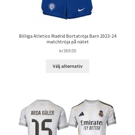
Billiga Atletico Madrid Bortatröja Barn 2023-24
matchtröja på nätet
kr
369.00
Den
Välj alternativ
här
produkten
har
flera
varianter.
De
olika
alternativen
kan