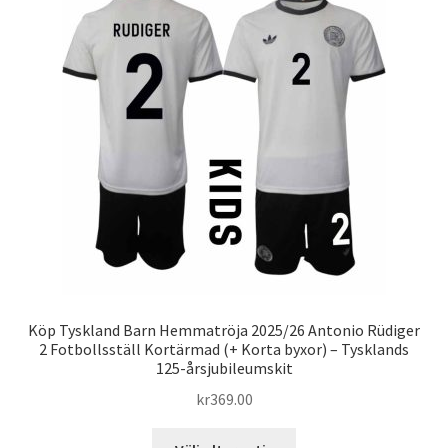
De
olika
alternativen
kan
väljas
på
produktsidan
Köp Tyskland Barn Hemmatröja 2025/26 Antonio Rüdiger
2 Fotbollsställ Kortärmad (+ Korta byxor) – Tysklands
125-årsjubileumskit
kr
369.00
Den