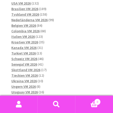
132
produkter
USA VM 2026
132
produkter
189
Brasilien VM 2026
189
produkter
158
Tyskland VM 2026
158
produkter
99
Nederländerna VM 2026
99
84
produkter
Belgien VM 2026
84
produkter
68
Colombia VM 2026
68
123
produkter
Italien VM 2026
123
produkter
35
Kroatien VM 2026
35
31
produkter
Kanada VM 2026
31
13
produkter
Turkiet VM 2026
13
produkter
46
Schweiz VM 2026
46
41
produkter
Senegal VM 2026
41
produkter
17
Skottland VM 2026
17
12
produkter
Tjeckien VM 2026
12
10
produkter
Ukraina VM 2026
10
8
produkter
Ungern VM 2026
8
produkter
16
Uruguay VM 2026
16
13
produkter
Wales VM 2026
13
0
produkter
38
Japan VM 2026
38
Sök
Sök
produkter
29
Algeriet VM 2026
29