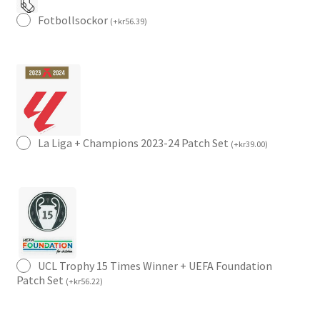
Fotbollsockor
(
+
kr
56.39
)
La Liga + Champions 2023-24 Patch Set
(
+
kr
39.00
)
UCL Trophy 15 Times Winner + UEFA Foundation
Patch Set
(
+
kr
56.22
)