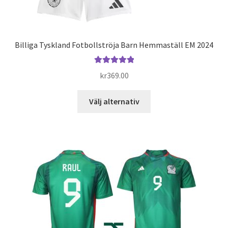
Billiga Tyskland Fotbollströja Barn Hemmaställ EM 2024
Betygsatt
kr
369.00
5.00
av 5
Den
Välj alternativ
här
produkten
har
flera
varianter.
De
olika
alternativen
kan
väljas