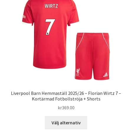
De
olika
alternativen
kan
väljas
på
produktsidan
Liverpool Barn Hemmaställ 2025/26 – Florian Wirtz 7 –
Kortärmad Fotbollströja + Shorts
kr
369.00
Den
Välj alternativ
här