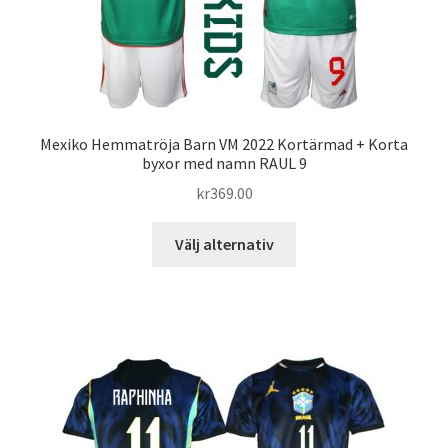
på
produktsidan
Mexiko Hemmatröja Barn VM 2022 Kortärmad + Korta
byxor med namn RAUL 9
kr
369.00
Den
Välj alternativ
här
produkten
har
flera
varianter.
De
olika
alternativen