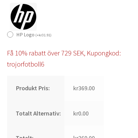
HP Logo
(
+
kr
31.91
)
Få 10% rabatt över 729 SEK, Kupongkod:
trojorfotboll6
Produkt Pris:
kr369.00
Totalt Alternativ:
kr0.00
Totalt:
kr369.00