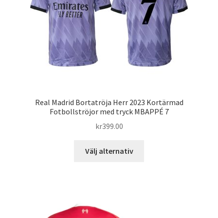
alternativen
kan
väljas
på
produktsidan
Real Madrid Bortatröja Herr 2023 Kortärmad
Fotbollströjor med tryck MBAPPÉ 7
kr
399.00
Den
Välj alternativ
här
produkten
har
flera
varianter.