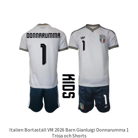
produkten
har
flera
varianter.
De
olika
alternativen
kan
väljas
på
produktsidan
Italien Bortaställ VM 2026 Barn Gianluigi Donnarumma 1
Tröja och Shorts