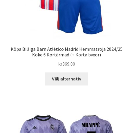
Köpa Billiga Barn Atlético Madrid Hemmatröja 2024/25
Koke 6 Kortärmad (+ Korta byxor)
kr
369.00
Den
Välj alternativ
här
produkten
har
flera
varianter.
De
olika