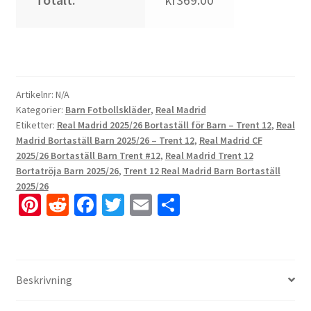
Artikelnr:
N/A
Kategorier:
Barn Fotbollskläder
,
Real Madrid
Etiketter:
Real Madrid 2025/26 Bortaställ för Barn – Trent 12
,
Real
Madrid Bortaställ Barn 2025/26 – Trent 12
,
Real Madrid CF
2025/26 Bortaställ Barn Trent #12
,
Real Madrid Trent 12
Bortatröja Barn 2025/26
,
Trent 12 Real Madrid Barn Bortaställ
2025/26
Pi
R
Fa
T
E
D
nt
e
ce
wi
m
el
er
d
b
tt
ai
a
es
di
o
er
l
Beskrivning
t
t
o