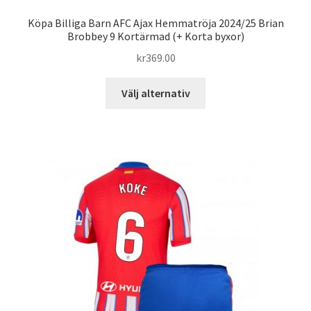
Köpa Billiga Barn AFC Ajax Hemmatröja 2024/25 Brian
Brobbey 9 Kortärmad (+ Korta byxor)
kr
369.00
Den
Välj alternativ
här
produkten
har
flera
varianter.
De
olika
alternativen
kan
väljas
på
produktsidan