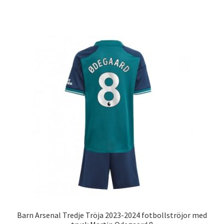
produkten
har
flera
varianter.
De
olika
alternativen
kan
väljas
på
produktsidan
Barn Arsenal Tredje Tröja 2023-2024 fotbollströjor med