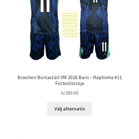
kan
väljas
på
produktsidan
Brasilien Bortaställ VM 2026 Barn – Raphinha #11
Fotbollströja
kr
389.00
Den
Välj alternativ
här
produkten
har
flera