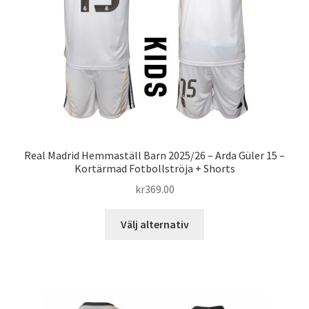
väljas
på
produktsidan
Real Madrid Hemmaställ Barn 2025/26 – Arda Güler 15 –
Kortärmad Fotbollströja + Shorts
kr
369.00
Den
Välj alternativ
här
produkten
har
flera
varianter.