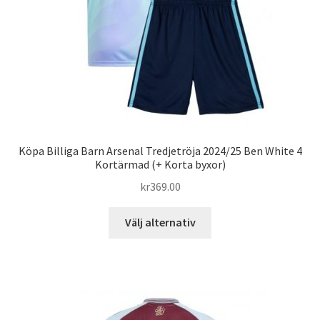
produktsidan
Köpa Billiga Barn Arsenal Tredjetröja 2024/25 Ben White 4
Kortärmad (+ Korta byxor)
kr
369.00
Den
Välj alternativ
här
produkten
har
flera
varianter.