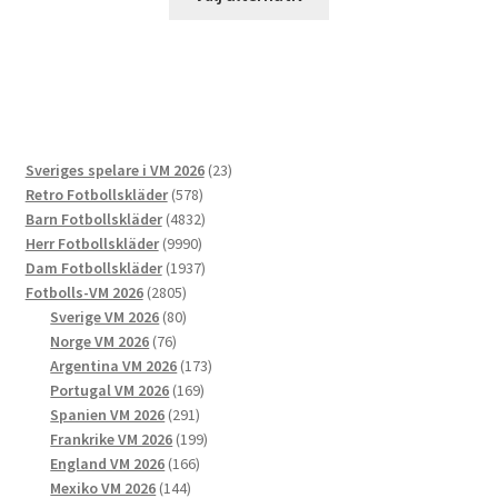
här
produkten
har
flera
varianter.
De
23
Sveriges spelare i VM 2026
23
olika
578
produkter
Retro Fotbollskläder
578
alternativen
produkter
4832
Barn Fotbollskläder
4832
kan
9990
produkter
Herr Fotbollskläder
9990
väljas
produkter
1937
Dam Fotbollskläder
1937
på
2805
produkter
Fotbolls-VM 2026
2805
produktsidan
produkter
80
Sverige VM 2026
80
76
produkter
Norge VM 2026
76
produkter
173
Argentina VM 2026
173
169
produkter
Portugal VM 2026
169
291
produkter
Spanien VM 2026
291
produkter
199
Frankrike VM 2026
199
166
produkter
England VM 2026
166
144
produkter
Mexiko VM 2026
144