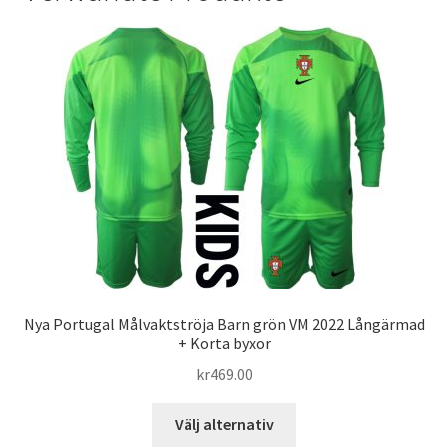
Nya Portugal Målvaktströja Barn grön VM 2022 Långärmad
+ Korta byxor
kr
469.00
Den
Välj alternativ
här