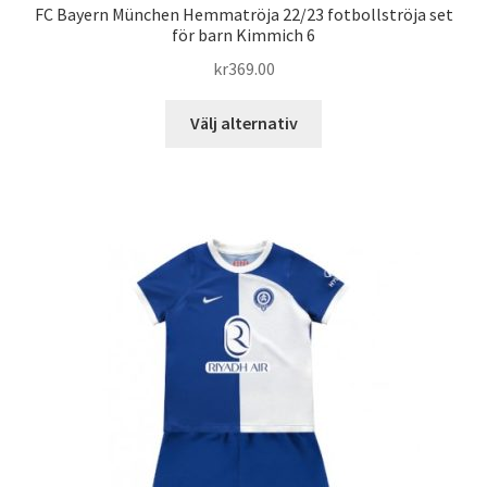
FC Bayern München Hemmatröja 22/23 fotbollströja set
för barn Kimmich 6
kr
369.00
Den
Välj alternativ
här
produkten
har
flera
varianter.
De
olika
alternativen
kan
väljas
på
produktsidan