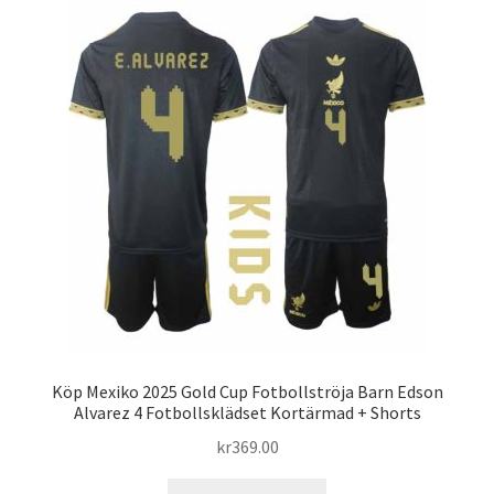
varianter.
De
olika
alternativen
kan
väljas
på
produktsidan
Köp Mexiko 2025 Gold Cup Fotbollströja Barn Edson
Alvarez 4 Fotbollsklädset Kortärmad + Shorts
kr
369.00
Den