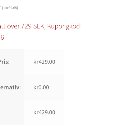
r
(
+
kr
89.65
)
tt över 729 SEK, Kupongkod:
l6
ris:
kr429.00
ternativ:
kr0.00
kr429.00