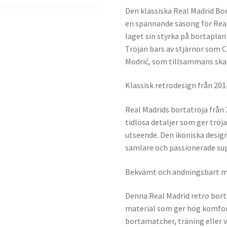
Den klassiska Real Madrid Bor
en spännande säsong för Real
laget sin styrka på bortaplan 
Tröjan bars av stjärnor som 
Modrić, som tillsammans ska
Klassisk retrodesign från 20
Real Madrids bortatröja från
tidlösa detaljer som ger trö
utseende. Den ikoniska design
samlare och passionerade sup
Bekvämt och andningsbart m
Denna Real Madrid retro borta
material som ger hög komfort
bortamatcher, träning eller va