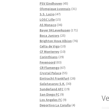
produkter
45
PSV Eindhoven
45
produkter
31
Olympique Lyonnais
31
47
produkter
S.S. Lazio
47
produkter
15
LOSC Lille
15
produkter
36
AS Monaco
36
produkter
171
Bayer 04 Leverkusen
171
25
produkter
Boca Juniors
25
produkter
76
Brighton Hove Albion
76
10
produkter
Celta de Vigo
10
10
produkter
CF Monterrey
10
29
produkter
Corinthians
29
83
produkter
Feyenoord
83
produkter
67
CR Flamengo
67
produkter
55
Crystal Palace
55
produkter
26
Eintracht Frankfurt
26
30
produkter
Galatasaray S.K.
30
19
produkter
Sunderland AFC
19
9
produkter
San Diego FC
9
Ve
produkter
9
Los Angeles FC
9
produkter
4
Deportivo La Coruña
4