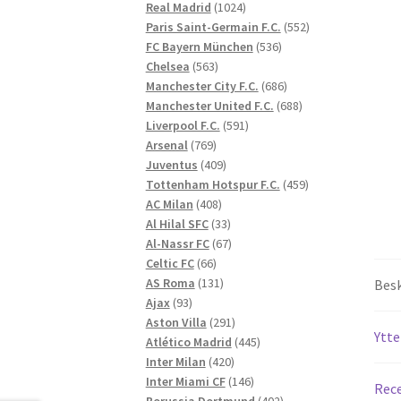
1024
produkter
Real Madrid
1024
produkter
552
Paris Saint-Germain F.C.
552
536
produkter
FC Bayern München
536
563
produkter
Chelsea
563
produkter
686
Manchester City F.C.
686
produkter
688
Manchester United F.C.
688
591
produkter
Liverpool F.C.
591
769
produkter
Arsenal
769
produkter
409
Juventus
409
produkter
459
Tottenham Hotspur F.C.
459
408
produkter
AC Milan
408
produkter
33
Al Hilal SFC
33
produkter
67
Al-Nassr FC
67
66
produkter
Celtic FC
66
produkter
131
AS Roma
131
Besk
93
produkter
Ajax
93
produkter
291
Aston Villa
291
Ytte
produkter
445
Atlético Madrid
445
420
produkter
Inter Milan
420
produkter
146
Inter Miami CF
146
Rece
produkter
402
Borussia Dortmund
402