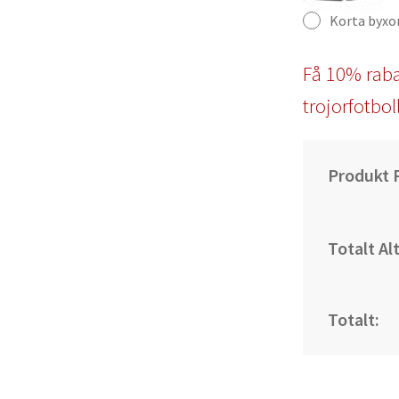
Korta byxo
Få 10% raba
trojorfotbol
Produkt P
Totalt Al
Totalt: