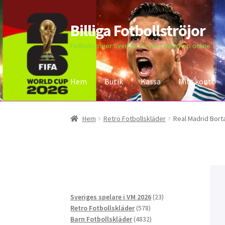
Billiga Fotbollströjor
Hoppa
Hoppa
till
till
Fotbollströjor Sverige för Herr Barn Köp online
navigering
innehåll
Hem
Butik
Kassa
Mitt konto
Hem
Bloggar
Butik
Kassa
Kontakta oss
Mitt 
Hem
Retro Fotbollskläder
Real Madrid Borta
23
Sveriges spelare i VM 2026
23
578
produkter
Retro Fotbollskläder
578
produkter
4832
Barn Fotbollskläder
4832