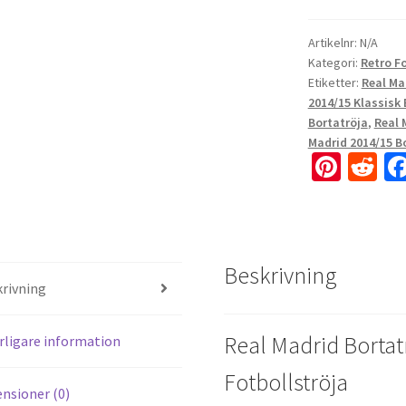
Artikelnr:
N/A
Kategori:
Retro F
Etiketter:
Real Ma
2014/15 Klassisk 
Bortatröja
,
Real 
Madrid 2014/15 B
Pi
R
nt
e
er
d
es
di
Beskrivning
t
t
rivning
Real Madrid Bortat
rligare information
Fotbollströja
nsioner (0)