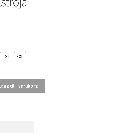
ströja
XL
XXL
Lägg till i varukorg