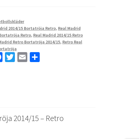
otbollskläder
drid 2014/15 Bortatröja Retro
,
Real Madrid
Bortatröja Retro
,
Real Madrid 2014/15 Retro
Madrid Retro Bortatröja 2014/15
,
Retro Real
ortatröja
Fa
T
E
D
ce
wi
m
el
b
tt
ai
a
o
er
l
o
k
röja 2014/15 – Retro