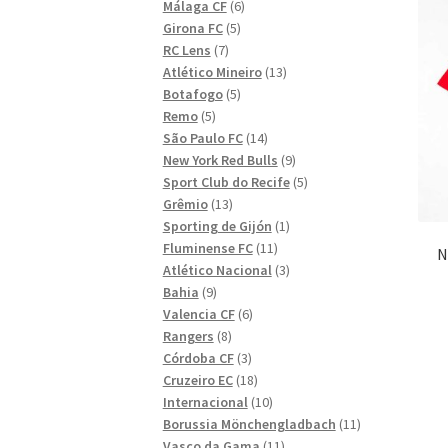
6
produkter
Málaga CF
6
5
produkter
Girona FC
5
7
produkter
RC Lens
7
produkter
13
Atlético Mineiro
13
5
produkter
Botafogo
5
5
produkter
Remo
5
produkter
14
São Paulo FC
14
produkter
9
New York Red Bulls
9
produkter
5
Sport Club do Recife
5
13
produkter
Grêmio
13
produkter
1
Sporting de Gijón
1
11
produkt
Fluminense FC
11
N
produkter
3
Atlético Nacional
3
9
produkter
Bahia
9
produkter
6
Valencia CF
6
8
produkter
Rangers
8
produkter
3
Córdoba CF
3
produkter
18
Cruzeiro EC
18
produkter
10
Internacional
10
produkter
11
Borussia Mönchengladbach
11
11
produkter
Vasco da Gama
11