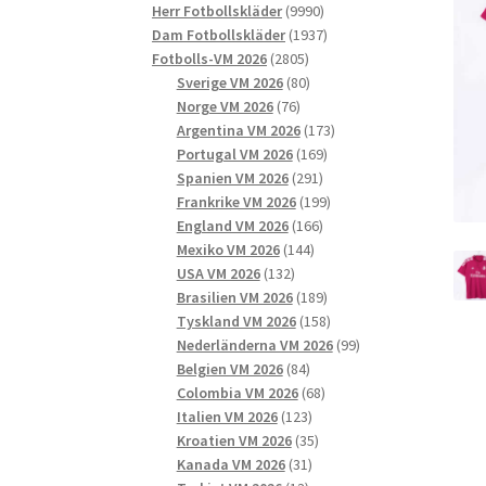
9990
produkter
Herr Fotbollskläder
9990
produkter
1937
Dam Fotbollskläder
1937
2805
produkter
Fotbolls-VM 2026
2805
produkter
80
Sverige VM 2026
80
76
produkter
Norge VM 2026
76
produkter
173
Argentina VM 2026
173
169
produkter
Portugal VM 2026
169
291
produkter
Spanien VM 2026
291
produkter
199
Frankrike VM 2026
199
166
produkter
England VM 2026
166
144
produkter
Mexiko VM 2026
144
132
produkter
USA VM 2026
132
produkter
189
Brasilien VM 2026
189
produkter
158
Tyskland VM 2026
158
produkter
99
Nederländerna VM 2026
99
84
produkter
Belgien VM 2026
84
produkter
68
Colombia VM 2026
68
123
produkter
Italien VM 2026
123
produkter
35
Kroatien VM 2026
35
31
produkter
Kanada VM 2026
31