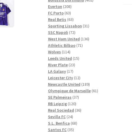
208
produkter
Everton
208
63
produkter
FC Porto
63
produkter
63
Real Betis
63
produkter
31
Sporting Lissabon
31
72
produkter
SSC Napoli
72
produkter
136
West Ham United
136
71
produkter
Athletic Bilbao
71
114
produkter
Wolves
114
produkter
15
Leeds United
15
23
produkter
River Plate
23
17
produkter
LA Galaxy
17
produkter
12
Leicester City
12
produkter
189
Newcastle United
189
produkter
61
Olympique de Marseille
61
37
produkter
SE Palmeiras
37
120
produkter
RB Leipzig
120
produkter
36
Real Sociedad
36
24
produkter
Sevilla FC
24
produkter
68
S.L. Benfica
68
35
produkter
Santos FC
35