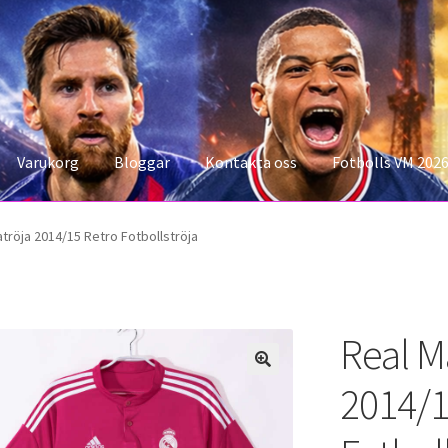
Varukorg
Bloggar
Kontakta oss
Fotbolls VM 202
konto
Storleksguiden
Varukorg
tröja 2014/15 Retro Fotbollströja
Real M
2014/1