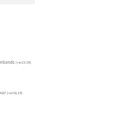
rmbands
(
+
kr
25.59
)
kor
(
+
kr
56.39
)