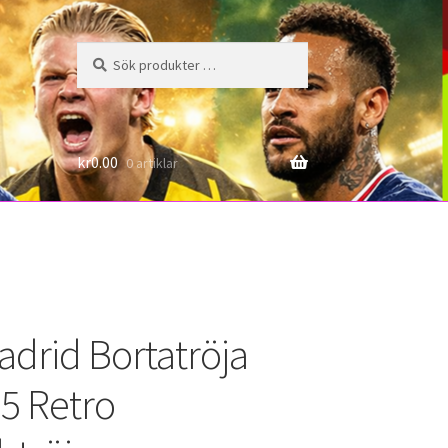
Sök
Sök
efter:
6
kr
0.00
0 artiklar
adrid Bortatröja
5 Retro