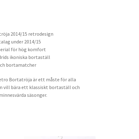
tröja 2014/15 retrodesign
talag under 2014/15
erial för hög komfort
rids ikoniska bortaställ
 och bortamatcher
tro Bortatröja är ett måste för alla
 vill bära ett klassiskt bortaställ och
minnesvärda säsonger.