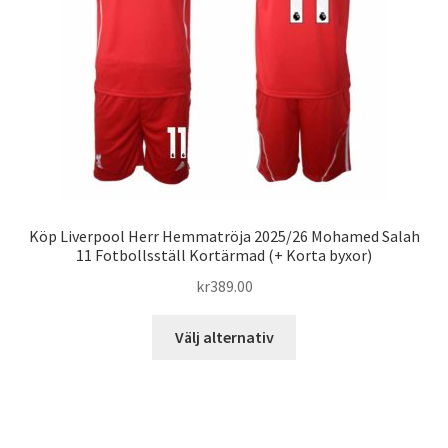
väljas
på
produktsidan
Köp Liverpool Herr Hemmatröja 2025/26 Mohamed Salah
11 Fotbollsställ Kortärmad (+ Korta byxor)
kr
389.00
Den
Välj alternativ
här
produkten
har
flera