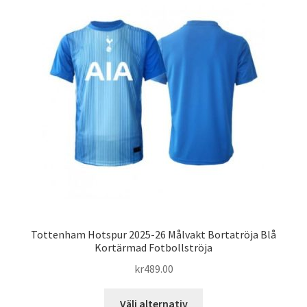
varianter.
De
olika
alternativen
kan
väljas
på
produktsidan
Tottenham Hotspur 2025-26 Målvakt Bortatröja Blå
Kortärmad Fotbollströja
kr
489.00
Den
Välj alternativ