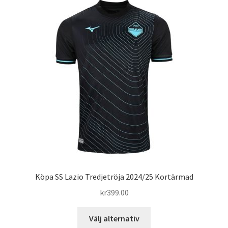
varianter.
De
olika
alternativen
kan
väljas
på
produktsidan
Köpa SS Lazio Tredjetröja 2024/25 Kortärmad
kr
399.00
Den
Välj alternativ
här