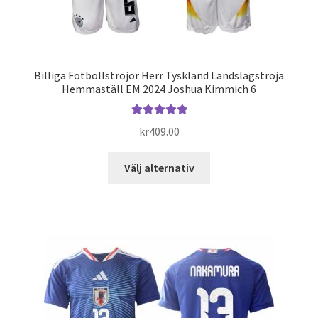
Billiga Fotbollströjor Herr Tyskland Landslagströja
Hemmaställ EM 2024 Joshua Kimmich 6
Betygsatt
kr
409.00
5.00
av 5
Den
Välj alternativ
här
produkten
har
flera
varianter.
De
olika
alternativen