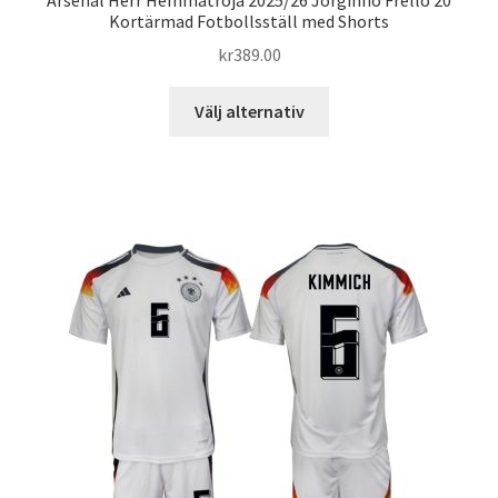
Kortärmad Fotbollsställ med Shorts
kr
389.00
Den
Välj alternativ
här
produkten
har
flera
varianter.
De
olika
alternativen
kan
väljas
på
produktsidan