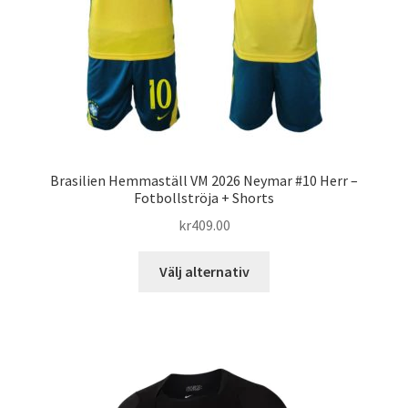
på
produktsidan
Brasilien Hemmaställ VM 2026 Neymar #10 Herr –
Fotbollströja + Shorts
kr
409.00
Den
Välj alternativ
här
produkten
har
flera
varianter.
De