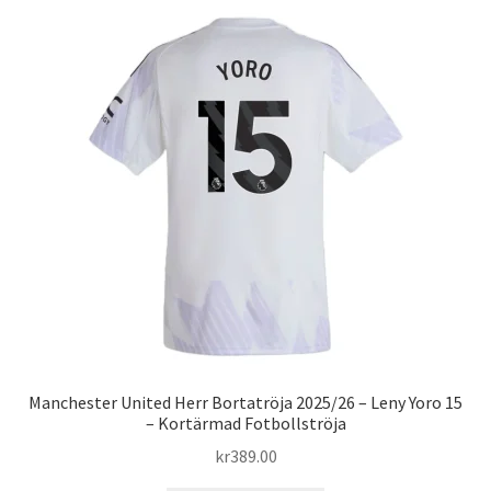
flera
varianter.
De
olika
alternativen
kan
väljas
på
produktsidan
Manchester United Herr Bortatröja 2025/26 – Leny Yoro 15
– Kortärmad Fotbollströja
kr
389.00