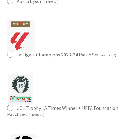
Korta byxor
(
+
kr
89.65
)
La Liga + Champions 2023-24 Patch Set
(
+
kr
39.00
)
UCL Trophy 15 Times Winner + UEFA Foundation
Patch Set
(
+
kr
56.22
)