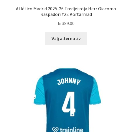
Atlético Madrid 2025-26 Tredjetröja Herr Giacomo
Raspadori #22 Kortärmad
kr
389.00
Den
Välj alternativ
här
produkten
har
flera
varianter.
De
olika
alternativen
kan
väljas
på
produktsidan