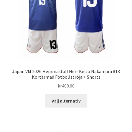
kan
väljas
på
produktsidan
Japan VM 2026 Hemmaställ Herr Keito Nakamura #13
Kortärmad Fotbollströja + Shorts
kr
409.00
Den
Välj alternativ
här
produkten
har
flera