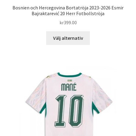
Bosnien och Hercegovina Bortatröja 2023-2026 Esmir
Bajraktarević 20 Herr Fotbollströja
kr
399.00
Den
Välj alternativ
här
produkten
har
flera
varianter.
De
olika
alternativen
kan
väljas
på
produktsidan