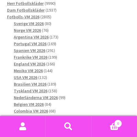
kan
9990
produkter
Herr Fotbollskläder
9990
väljas
produkter
1937
Dam Fotbollskläder
1937
på
2805
produkter
Fotbolls-VM 2026
2805
produktsidan
produkter
80
Sverige VM 2026
80
76
produkter
Norge VM 2026
76
produkter
173
Argentina VM 2026
173
169
produkter
Portugal VM 2026
169
291
produkter
Spanien VM 2026
291
produkter
199
Frankrike VM 2026
199
166
produkter
England VM 2026
166
144
produkter
Mexiko VM 2026
144
132
produkter
USA VM 2026
132
produkter
189
Brasilien VM 2026
189
produkter
158
Tyskland VM 2026
158
produkter
99
Nederländerna VM 2026
99
84
produkter
Belgien VM 2026
84
produkter
68
Colombia VM 2026
68
123
produkter
Italien VM 2026
123
0
produkter
35
Kroatien VM 2026
35
Sök
Sök
31
produkter
Kanada VM 2026
31