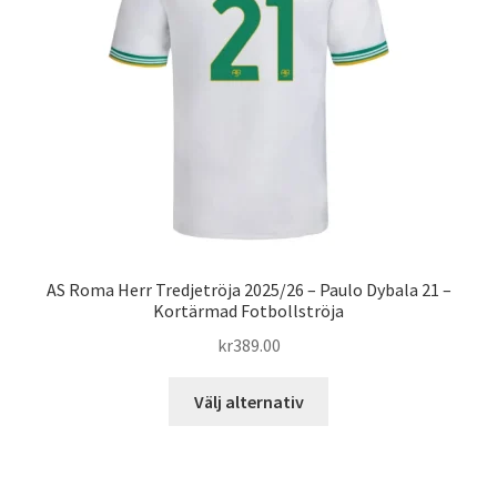
kan
väljas
på
produktsidan
AS Roma Herr Tredjetröja 2025/26 – Paulo Dybala 21 –
Kortärmad Fotbollströja
kr
389.00
Den
Välj alternativ
här
produkten
har