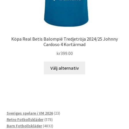
Köpa Real Betis Balompié Tredjetröja 2024/25 Johnny
Cardoso 4 Kortärmad
kr
399.00
Den
Välj alternativ
här
produkten
har
flera
varianter.
De
23
Sveriges spelare i VM 2026
23
olika
578
produkter
Retro Fotbollskläder
578
alternativen
produkter
4832
Barn Fotbollskläder
4832