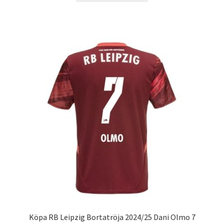
produkten
har
flera
varianter.
De
olika
alternativen
kan
väljas
på
produktsidan
Köpa RB Leipzig Bortatröja 2024/25 Dani Olmo 7