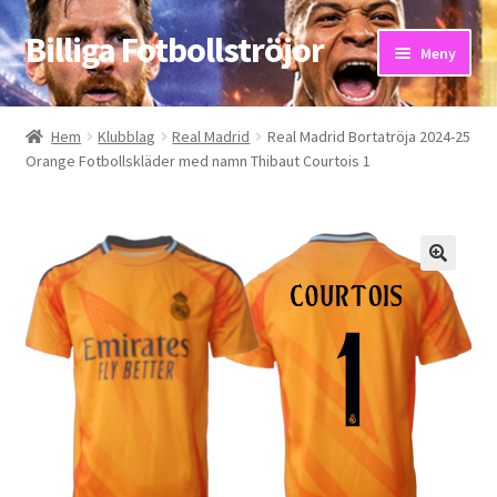
Billiga Fotbollströjor
Hoppa
Hoppa
Meny
till
till
navigering
innehåll
Hem
Hem
Klubblag
Real Madrid
Real Madrid Bortatröja 2024-25
Orange Fotbollskläder med namn Thibaut Courtois 1
Bloggar
Butik
Kassa
Kontakta oss
Mitt konto
Storleksguiden