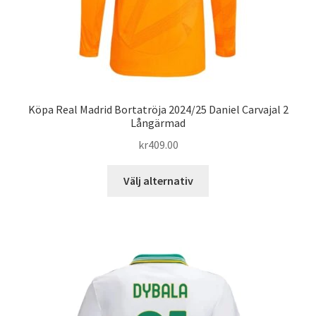
Köpa Real Madrid Bortatröja 2024/25 Daniel Carvajal 2
Långärmad
kr
409.00
Den
Välj alternativ
här
produkten
har
flera
varianter.
De
olika
alternativen