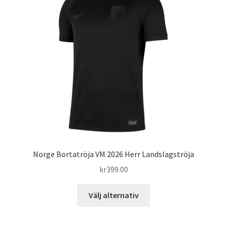
olika
alternativen
kan
väljas
på
produktsidan
Norge Bortatröja VM 2026 Herr Landslagströja
kr
399.00
Den
Välj alternativ
här
produkten