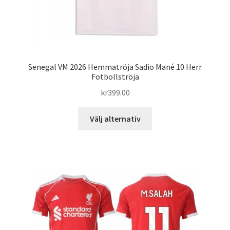
Senegal VM 2026 Hemmatröja Sadio Mané 10 Herr
Fotbollströja
kr
399.00
Den
Välj alternativ
här
produkten
har
flera
varianter.
De
olika
alternativen
kan