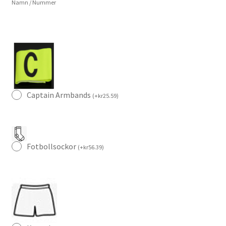
Namn / Nummer
namn
Thibaut
Courtois
1
mängd
Captain Armbands
(
+
kr
25.59
)
Fotbollsockor
(
+
kr
56.39
)