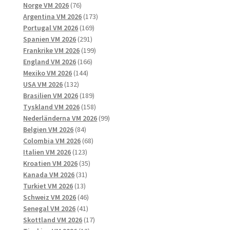
76
produkter
Norge VM 2026
76
produkter
173
Argentina VM 2026
173
169
produkter
Portugal VM 2026
169
291
produkter
Spanien VM 2026
291
produkter
199
Frankrike VM 2026
199
166
produkter
England VM 2026
166
144
produkter
Mexiko VM 2026
144
132
produkter
USA VM 2026
132
produkter
189
Brasilien VM 2026
189
produkter
158
Tyskland VM 2026
158
produkter
99
Nederländerna VM 2026
99
84
produkter
Belgien VM 2026
84
produkter
68
Colombia VM 2026
68
123
produkter
Italien VM 2026
123
produkter
35
Kroatien VM 2026
35
31
produkter
Kanada VM 2026
31
13
produkter
Turkiet VM 2026
13
produkter
46
Schweiz VM 2026
46
41
produkter
Senegal VM 2026
41
produkter
17
Skottland VM 2026
17