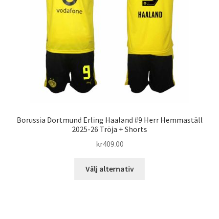
kan
väljas
på
produktsidan
Borussia Dortmund Erling Haaland #9 Herr Hemmaställ
2025-26 Tröja + Shorts
kr
409.00
Den
Välj alternativ
här
produkten
har
flera