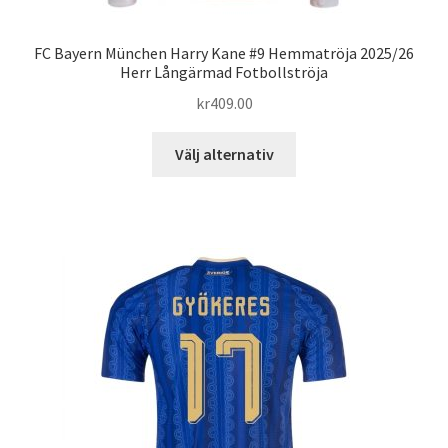
FC Bayern München Harry Kane #9 Hemmatröja 2025/26
Herr Långärmad Fotbollströja
kr
409.00
Den
Välj alternativ
här
produkten
har
flera
varianter.
De
olika
alternativen
kan
väljas
på
produktsidan