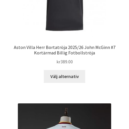
produktsidan
Aston Villa Herr Bortatröja 2025/26 John McGinn #7
Kortärmad Billig Fotbollströja
kr
389.00
Den
Välj alternativ
här
produkten
har
flera
varianter.
De
olika