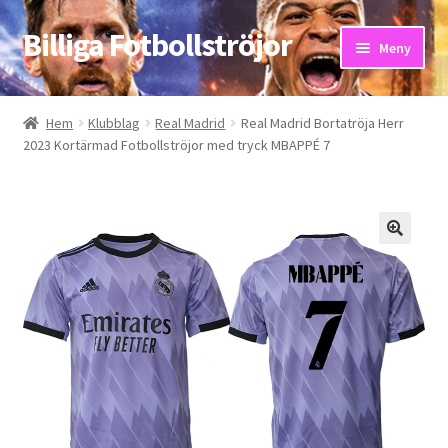
Billiga Fotbollströjor
Hoppa
Hoppa
Meny
till
till
navigering
innehåll
Hem
Hem
Klubblag
Real Madrid
Real Madrid Bortatröja Herr
2023 Kortärmad Fotbollströjor med tryck MBAPPÉ 7
Bloggar
Butik
Kassa
Kontakta oss
Mitt konto
Storleksguiden