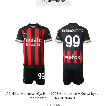
Välj alternativ
här
produkten
har
flera
varianter.
De
olika
alternativen
kan
väljas
på
produktsidan
AC Milan Hemmatröja Herr 2023 Kortärmad + Korta byxor
med namn DONNARUMMA 99
kr
399.00