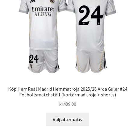
olika
alternativen
kan
väljas
på
produktsidan
Köp Herr Real Madrid Hemmatröja 2025/26 Arda Guler #24
Fotbollsmatchställ (kortärmad tröja + shorts)
kr
409.00
Den
Välj alternativ
här
produkten