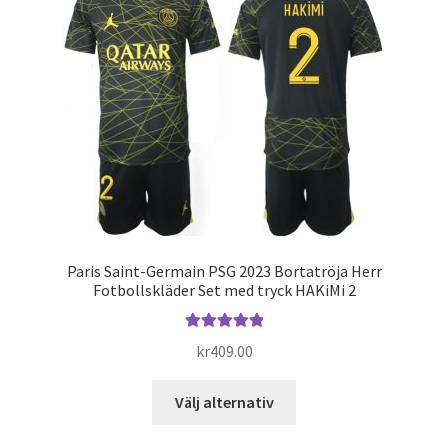
De
olika
alternativen
kan
väljas
på
produktsidan
Paris Saint-Germain PSG 2023 Bortatröja Herr
Fotbollskläder Set med tryck HAKiMi 2
Betygsatt
kr
409.00
5.00
av 5
Den
Välj alternativ
här
produkten