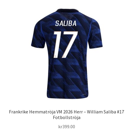
flera
varianter.
De
olika
alternativen
kan
väljas
på
produktsidan
Frankrike Hemmatröja VM 2026 Herr – William Saliba #17
Fotbollströja
kr
399.00