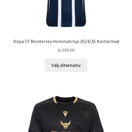
Köpa CF Monterrey Hemmatröja 2024/25 Kortärmad
kr
399.00
Den
Välj alternativ
här
produkten
har
flera
varianter.
De
olika
alternativen
kan