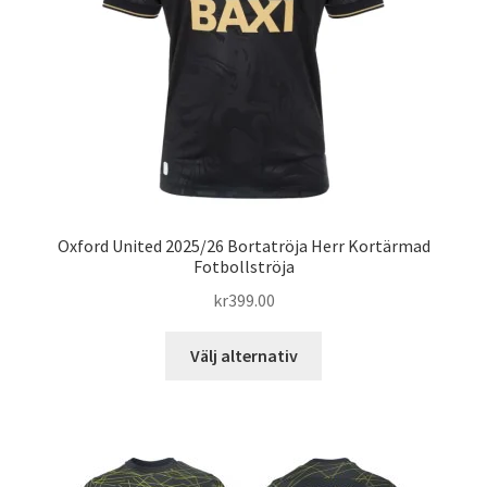
väljas
på
produktsidan
Oxford United 2025/26 Bortatröja Herr Kortärmad
Fotbollströja
kr
399.00
Den
Välj alternativ
här
produkten
har
flera
varianter.