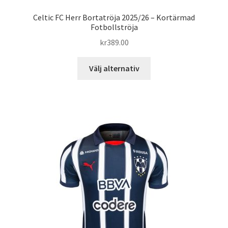
Celtic FC Herr Bortatröja 2025/26 – Kortärmad
Fotbollströja
kr
389.00
Den
Välj alternativ
här
produkten
har
flera
varianter.
De
olika
alternativen
kan
väljas
på
produktsidan