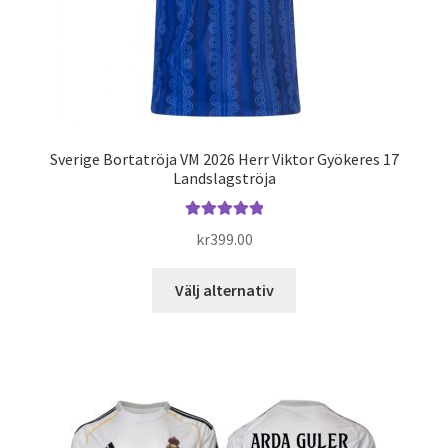
Sverige Bortatröja VM 2026 Herr Viktor Gyökeres 17
Landslagströja
Betygsatt
kr
399.00
5.00
av 5
Den
Välj alternativ
här
produkten
har
flera
varianter.
De