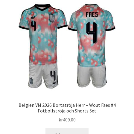
varianter.
De
olika
alternativen
kan
väljas
på
produktsidan
Belgien VM 2026 Bortatröja Herr – Wout Faes #4
Fotbollströja och Shorts Set
kr
409.00
Den