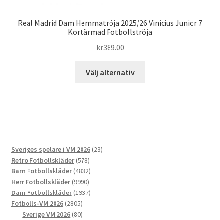
Real Madrid Dam Hemmatröja 2025/26 Vinicius Junior 7
Kortärmad Fotbollströja
kr
389.00
Den
Välj alternativ
här
produkten
har
flera
varianter.
De
23
Sveriges spelare i VM 2026
23
olika
578
produkter
Retro Fotbollskläder
578
alternativen
produkter
4832
Barn Fotbollskläder
4832
kan
9990
produkter
Herr Fotbollskläder
9990
väljas
produkter
1937
Dam Fotbollskläder
1937
på
2805
produkter
Fotbolls-VM 2026
2805
produktsidan
produkter
80
Sverige VM 2026
80