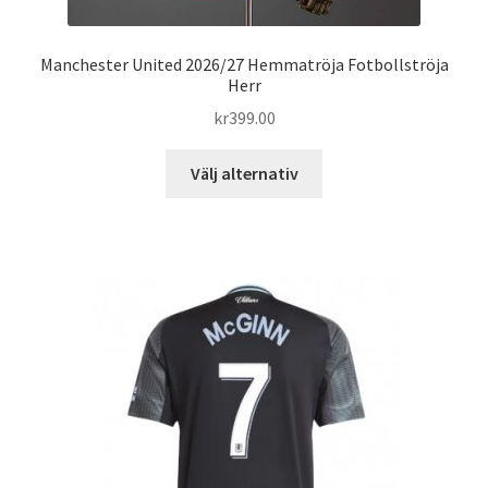
Manchester United 2026/27 Hemmatröja Fotbollströja
Herr
kr
399.00
Den
Välj alternativ
här
produkten
har
flera
varianter.
De
olika
alternativen
kan
väljas
på