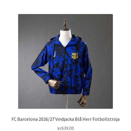
har
flera
varianter.
De
olika
alternativen
kan
väljas
på
produktsidan
FC Barcelona 2026/27 Vindjacka Blå Herr Fotbollströja
kr
639.00