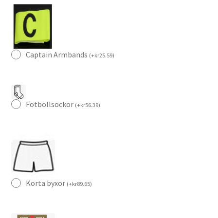
mängd
Captain Armbands
(
+
kr
25.59
)
Fotbollsockor
(
+
kr
56.39
)
Korta byxor
(
+
kr
89.65
)