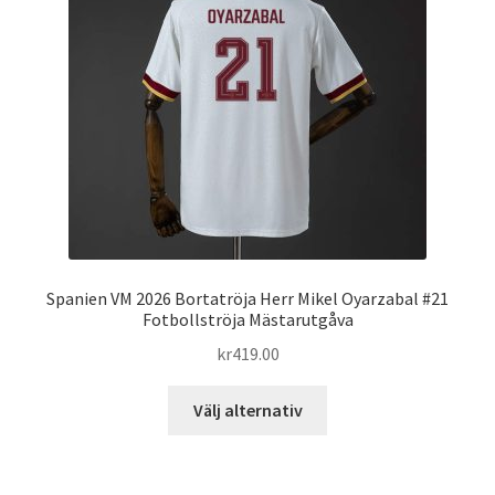
alternativen
kan
väljas
på
produktsidan
Spanien VM 2026 Bortatröja Herr Mikel Oyarzabal #21
Fotbollströja Mästarutgåva
kr
419.00
Den
Välj alternativ
här
produkten
har