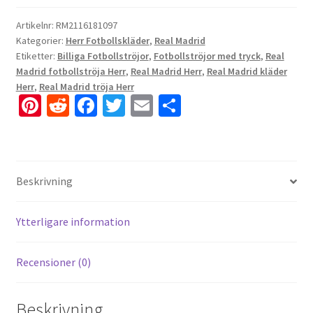
Artikelnr:
RM2116181097
Kategorier:
Herr Fotbollskläder
,
Real Madrid
Etiketter:
Billiga Fotbollströjor
,
Fotbollströjor med tryck
,
Real
Madrid fotbollströja Herr
,
Real Madrid Herr
,
Real Madrid kläder
Herr
,
Real Madrid tröja Herr
Pi
R
Fa
T
E
D
nt
e
ce
wi
m
el
er
d
b
tt
ai
a
es
di
o
er
l
Beskrivning
t
t
o
k
Ytterligare information
Recensioner (0)
Beskrivning