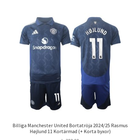
har
flera
varianter.
De
olika
alternativen
kan
väljas
på
produktsidan
Billiga Manchester United Bortatröja 2024/25 Rasmus
Højlund 11 Kortärmad (+ Korta byxor)