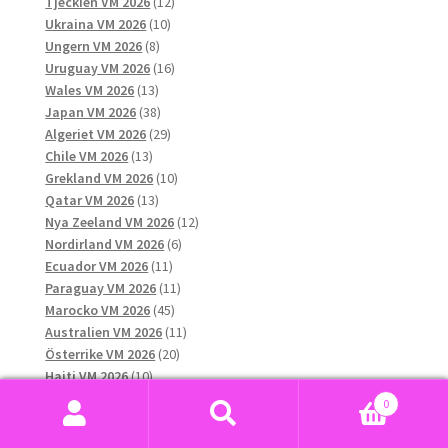
12
produkter
Tjeckien VM 2026
12
10
produkter
Ukraina VM 2026
10
8
produkter
Ungern VM 2026
8
produkter
16
Uruguay VM 2026
16
13
produkter
Wales VM 2026
13
produkter
38
Japan VM 2026
38
produkter
29
Algeriet VM 2026
29
13
produkter
Chile VM 2026
13
produkter
10
Grekland VM 2026
10
13
produkter
Qatar VM 2026
13
produkter
12
Nya Zeeland VM 2026
12
6
produkter
Nordirland VM 2026
6
11
produkter
Ecuador VM 2026
11
produkter
11
Paraguay VM 2026
11
45
produkter
Marocko VM 2026
45
produkter
11
Australien VM 2026
11
20
produkter
Österrike VM 2026
20
10
produkter
Haiti VM 2026
10
produkter
11
Sydkorea VM 2026
11
0
produkter
7
Saudiarabien VM 2026
7
Sök
Sök
15
produkter
Curaçao VM 2026
15