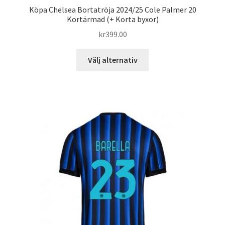
Köpa Chelsea Bortatröja 2024/25 Cole Palmer 20
Kortärmad (+ Korta byxor)
kr
399.00
Den
Välj alternativ
här
produkten
har
flera
varianter.
De
olika
alternativen
kan
väljas
på
produktsidan