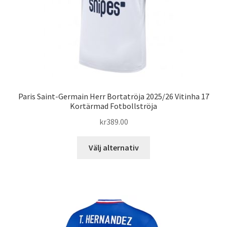
på
produktsidan
Paris Saint-Germain Herr Bortatröja 2025/26 Vitinha 17
Kortärmad Fotbollströja
kr
389.00
Den
Välj alternativ
här
produkten
har
flera
varianter.
De