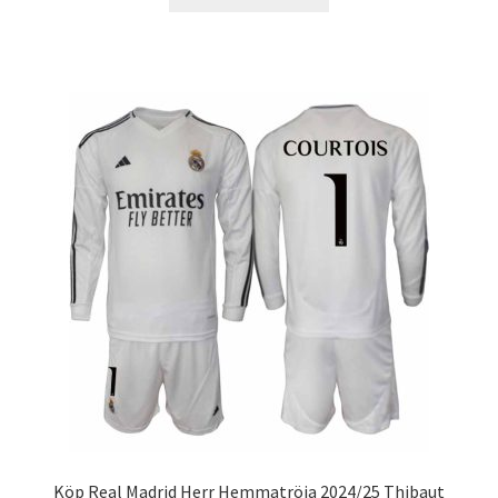
här
produkten
har
flera
varianter.
De
olika
alternativen
kan
väljas
på
produktsidan
Köp Real Madrid Herr Hemmatröja 2024/25 Thibaut