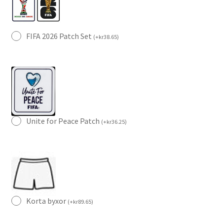
FIFA 2026 Patch Set
(
+
kr
38.65
)
Unite for Peace Patch
(
+
kr
36.25
)
Korta byxor
(
+
kr
89.65
)