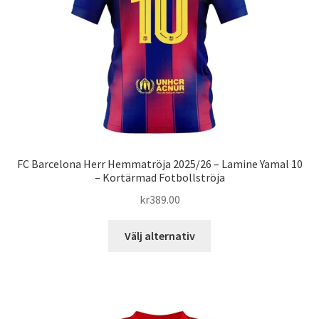
väljas
på
produktsidan
FC Barcelona Herr Hemmatröja 2025/26 – Lamine Yamal 10
– Kortärmad Fotbollströja
kr
389.00
Den
Välj alternativ
här
produkten
har
flera
varianter.