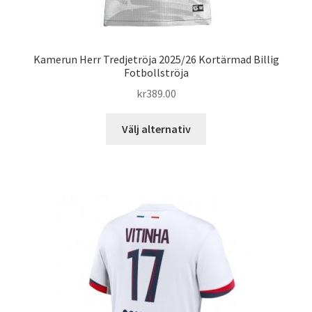
Kamerun Herr Tredjetröja 2025/26 Kortärmad Billig
Fotbollströja
kr
389.00
Den
Välj alternativ
här
produkten
har
flera
varianter.
De
olika
alternativen
kan
väljas