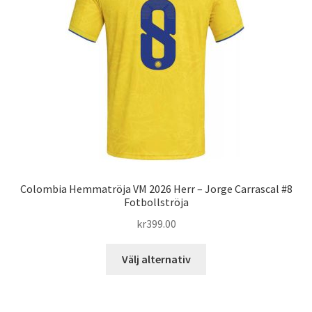
alternativen
kan
väljas
på
produktsidan
Colombia Hemmatröja VM 2026 Herr – Jorge Carrascal #8
Fotbollströja
kr
399.00
Den
Välj alternativ
här
produkten
har