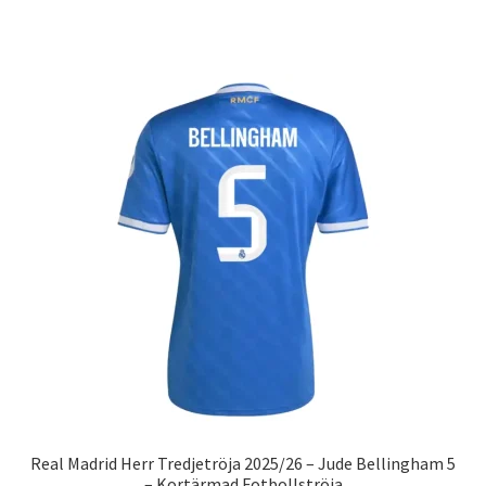
produkten
har
flera
varianter.
De
olika
alternativen
kan
väljas
på
produktsidan
Real Madrid Herr Tredjetröja 2025/26 – Jude Bellingham 5
– Kortärmad Fotbollströja