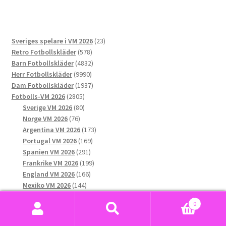
flera
varianter.
De
23
Sveriges spelare i VM 2026
23
olika
578
produkter
Retro Fotbollskläder
578
alternativen
produkter
4832
Barn Fotbollskläder
4832
kan
9990
produkter
Herr Fotbollskläder
9990
väljas
produkter
1937
Dam Fotbollskläder
1937
på
2805
produkter
Fotbolls-VM 2026
2805
produktsidan
produkter
80
Sverige VM 2026
80
76
produkter
Norge VM 2026
76
produkter
173
Argentina VM 2026
173
169
produkter
Portugal VM 2026
169
291
produkter
Spanien VM 2026
291
produkter
199
Frankrike VM 2026
199
166
produkter
England VM 2026
166
144
produkter
Mexiko VM 2026
144
132
produkter
USA VM 2026
132
0
produkter
189
Brasilien VM 2026
189
Sök
Sök
produkter
158
Tyskland VM 2026
158