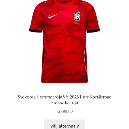
De
olika
alternativen
kan
väljas
på
produktsidan
Sydkorea Hemmatröja VM 2026 Herr Kortärmad
Fotbollströja
kr
399.00
Den
Välj alternativ