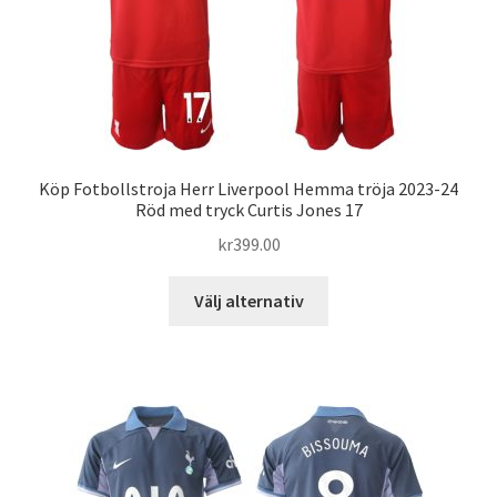
väljas
på
produktsidan
Köp Fotbollstroja Herr Liverpool Hemma tröja 2023-24
Röd med tryck Curtis Jones 17
kr
399.00
Den
Välj alternativ
här
produkten
har
flera
varianter.
De
olika