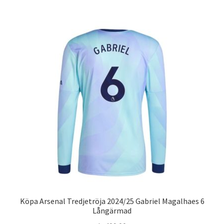
har
flera
varianter.
De
olika
alternativen
kan
väljas
på
produktsidan
Köpa Arsenal Tredjetröja 2024/25 Gabriel Magalhaes 6
Långärmad