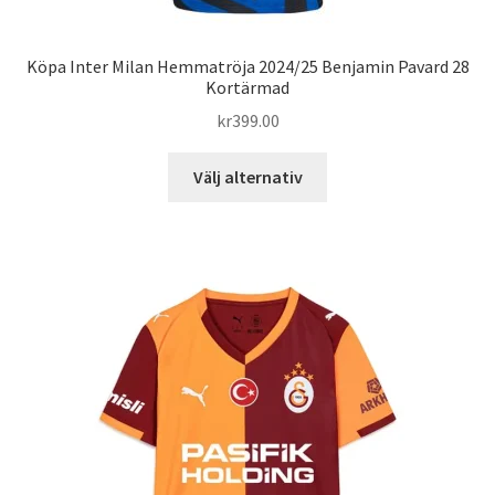
Köpa Inter Milan Hemmatröja 2024/25 Benjamin Pavard 28
Kortärmad
kr
399.00
Den
Välj alternativ
här
produkten
har
flera
varianter.
De
olika
alternativen
kan
väljas
på