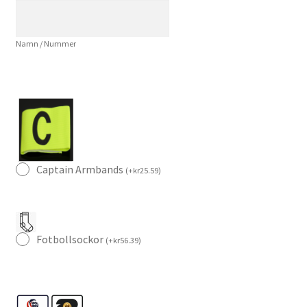
Träningsjacka
mängd
Namn / Nummer
Captain Armbands
(
+
kr
25.59
)
Fotbollsockor
(
+
kr
56.39
)