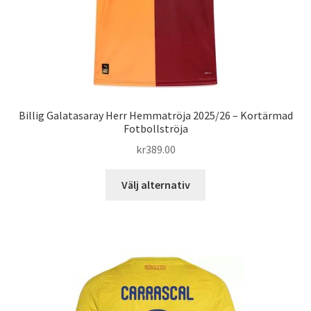
produktsidan
Billig Galatasaray Herr Hemmatröja 2025/26 – Kortärmad
Fotbollströja
kr
389.00
Den
Välj alternativ
här
produkten
har
flera
varianter.
De
olika