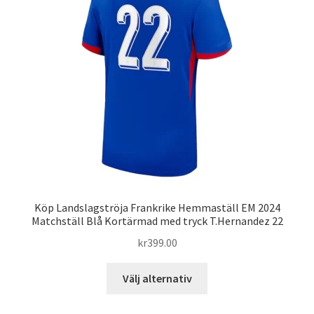
olika
alternativen
kan
väljas
på
produktsidan
Köp Landslagströja Frankrike Hemmaställ EM 2024
Matchställ Blå Kortärmad med tryck T.Hernandez 22
kr
399.00
Den
Välj alternativ
här
produkten