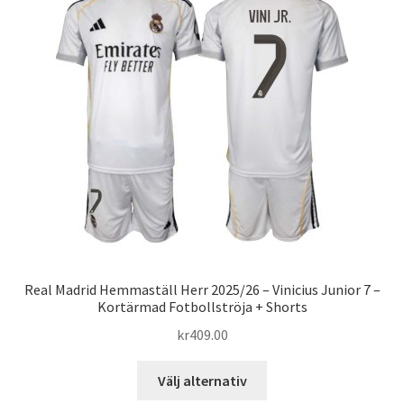
De
olika
alternativen
kan
väljas
på
produktsidan
Real Madrid Hemmaställ Herr 2025/26 – Vinicius Junior 7 –
Kortärmad Fotbollströja + Shorts
kr
409.00
Den
Välj alternativ
här