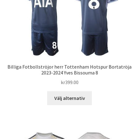
alternativen
kan
väljas
på
produktsidan
Billiga Fotbollströjor herr Tottenham Hotspur Bortatröja
2023-2024 Yves Bissouma 8
kr
399.00
Den
Välj alternativ
här
produkten
har
flera
varianter.