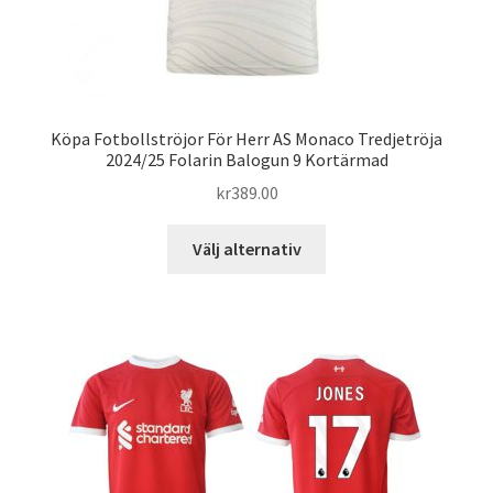
Köpa Fotbollströjor För Herr AS Monaco Tredjetröja
2024/25 Folarin Balogun 9 Kortärmad
kr
389.00
Den
Välj alternativ
här
produkten
har
flera
varianter.
De
olika
alternativen
kan