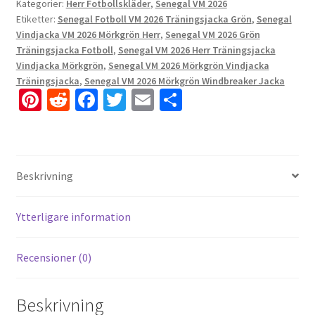
Kategorier:
Herr Fotbollskläder
,
Senegal VM 2026
Etiketter:
Senegal Fotboll VM 2026 Träningsjacka Grön
,
Senegal
Vindjacka VM 2026 Mörkgrön Herr
,
Senegal VM 2026 Grön
Träningsjacka Fotboll
,
Senegal VM 2026 Herr Träningsjacka
Vindjacka Mörkgrön
,
Senegal VM 2026 Mörkgrön Vindjacka
Träningsjacka
,
Senegal VM 2026 Mörkgrön Windbreaker Jacka
Pi
R
Fa
T
E
D
nt
e
ce
wi
m
el
er
d
b
tt
ai
a
es
di
o
er
l
Beskrivning
t
t
o
k
Ytterligare information
Recensioner (0)
Beskrivning