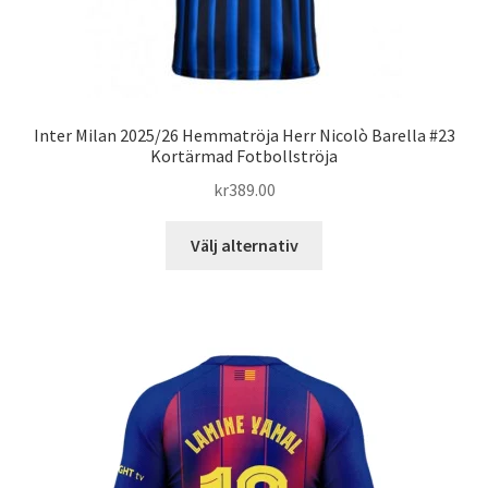
Inter Milan 2025/26 Hemmatröja Herr Nicolò Barella #23
Kortärmad Fotbollströja
kr
389.00
Den
Välj alternativ
här
produkten
har
flera
varianter.
De
olika
alternativen
kan