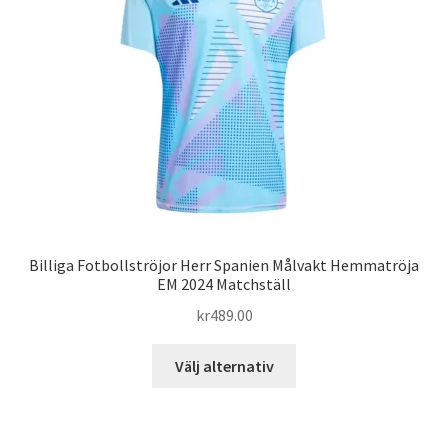
alternativen
kan
väljas
på
produktsidan
Billiga Fotbollströjor Herr Spanien Målvakt Hemmatröja
EM 2024 Matchställ
kr
489.00
Den
Välj alternativ
här
produkten
har