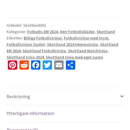
Artikelnr:
Skottland001
Kategorier:
Fotbolls-EM 2024
,
Herr Fotbollskläder
,
Skottland
Etiketter:
Billiga Fotbollströjor
,
Fotbollströjor med tryck
,
Fotbollströjor Outlet
,
Skottland 2024 Hemmatröja
,
Skottland
EM 2024
,
Skottland Fotbollströja
,
Skottland Matchtröja
,
Skottland tröja 2024
,
Skottland tröja med eget namn
Pi
R
Fa
T
E
D
nt
e
ce
wi
m
el
er
d
b
tt
ai
a
es
di
o
er
l
Beskrivning
t
t
o
k
Ytterligare information
Recensioner (0)