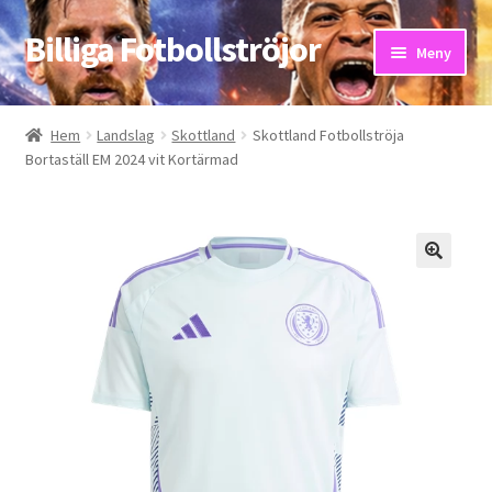
Billiga Fotbollströjor
Hoppa
Hoppa
Meny
till
till
navigering
innehåll
Hem
Hem
Landslag
Skottland
Skottland Fotbollströja
Bortaställ EM 2024 vit Kortärmad
Bloggar
Butik
Kassa
Kontakta oss
Mitt konto
Storleksguiden