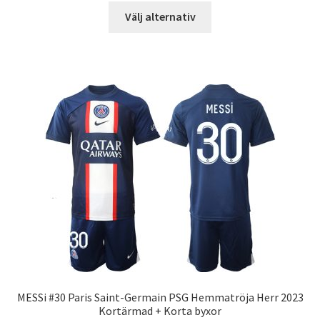
Den
Välj alternativ
här
produkten
har
flera
varianter.
De
olika
alternativen
kan
väljas
på
produktsidan
MESSi #30 Paris Saint-Germain PSG Hemmatröja Herr 2023
Kortärmad + Korta byxor