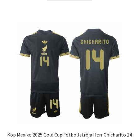
produkten
har
flera
varianter.
De
olika
alternativen
kan
väljas
på
produktsidan
Köp Mexiko 2025 Gold Cup Fotbollströja Herr Chicharito 14