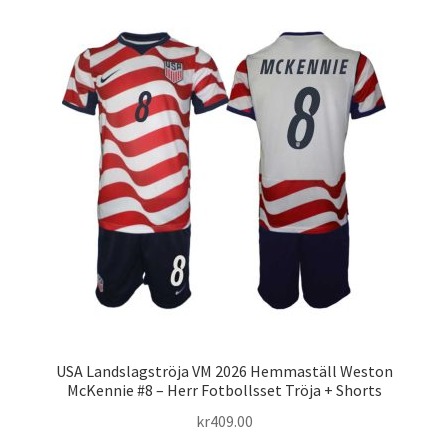
flera
varianter.
De
olika
alternativen
kan
väljas
på
produktsidan
USA Landslagströja VM 2026 Hemmaställ Weston
McKennie #8 – Herr Fotbollsset Tröja + Shorts
kr
409.00