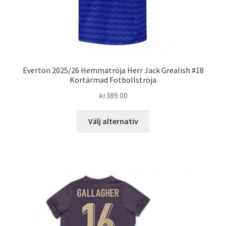
Everton 2025/26 Hemmatröja Herr Jack Grealish #18
Kortärmad Fotbollströja
kr
389.00
Den
Välj alternativ
här
produkten
har
flera
varianter.
De
olika
alternativen