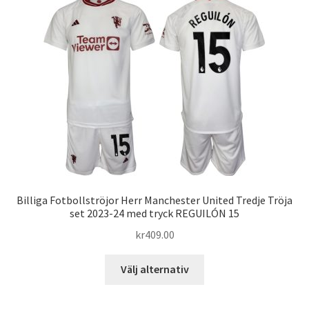
varianter.
De
olika
alternativen
kan
väljas
på
produktsidan
Billiga Fotbollströjor Herr Manchester United Tredje Tröja
set 2023-24 med tryck REGUILÓN 15
kr
409.00
Den
Välj alternativ
här
produkten