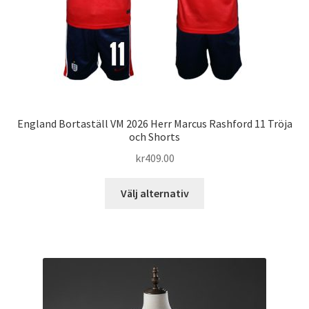
produktsidan
England Bortaställ VM 2026 Herr Marcus Rashford 11 Tröja
och Shorts
kr
409.00
Den
Välj alternativ
här
produkten
har
flera
varianter.
De
olika