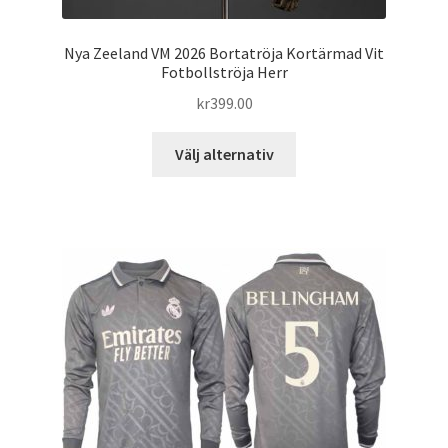
Nya Zeeland VM 2026 Bortatröja Kortärmad Vit
Fotbollströja Herr
kr
399.00
Den
Välj alternativ
här
produkten
har
flera
varianter.
De
olika
alternativen
kan
väljas
på
produktsidan