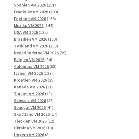
291
produkter
Spanien VM 2026
291
produkter
199
Frankrike VM 2026
199
166
produkter
England VM 2026
166
144
produkter
Mexiko VM 2026
144
132
produkter
USA VM 2026
132
produkter
189
Brasilien VM 2026
189
produkter
158
Tyskland VM 2026
158
produkter
99
Nederländerna VM 2026
99
84
produkter
Belgien VM 2026
84
produkter
68
Colombia VM 2026
68
123
produkter
Italien VM 2026
123
produkter
35
Kroatien VM 2026
35
31
produkter
Kanada VM 2026
31
13
produkter
Turkiet VM 2026
13
produkter
46
Schweiz VM 2026
46
41
produkter
Senegal VM 2026
41
produkter
17
Skottland VM 2026
17
12
produkter
Tjeckien VM 2026
12
10
produkter
Ukraina VM 2026
10
8
produkter
Ungern VM 2026
8