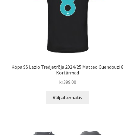
väljas
på
produktsidan
Köpa SS Lazio Tredjetröja 2024/25 Matteo Guendouzi 8
Kortärmad
kr
399.00
Den
Välj alternativ
här
produkten
har
flera
varianter.