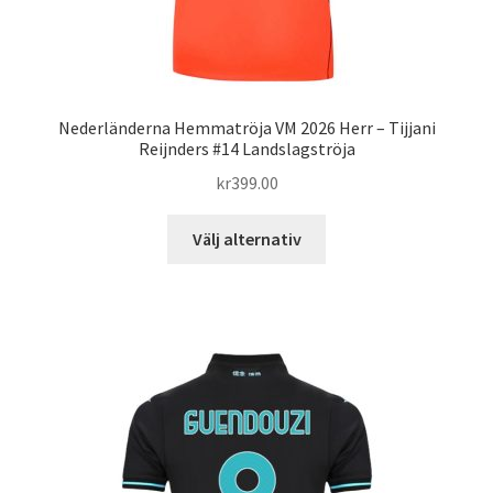
Nederländerna Hemmatröja VM 2026 Herr – Tijjani
Reijnders #14 Landslagströja
kr
399.00
Den
Välj alternativ
här
produkten
har
flera
varianter.
De
olika
alternativen
kan