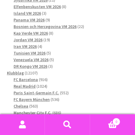
produkter
8
Elfenbenskusten VM 2026
8
3
produkter
Island VM 2026
3
produkter
9
Panama VM 2026
9
produkter
22
Bosnien och Hercegovina VM 2026
22
8
produkter
Kap Verde VM 2026
8
19
produkter
Jordan VM 2026
19
4
produkter
Iran VM 2026
4
produkter
5
Tunisien VM 2026
5
produkter
5
Venezuela VM 2026
5
3
produkter
DR Kongo VM 2026
3
12107
produkter
Klubblag
12107
produkter
916
FC Barcelona
916
1024
produkter
Real Madrid
1024
produkter
552
Paris Saint-Germain F.C.
552
536
produkter
FC Bayern München
536
563
produkter
Chelsea
563
produkter
686
Manchester City F.C.
686
produkter
688
Manchester United F.C.
688
0
591
produkter
Liverpool F.C.
591
Sök
Sök
769
produkter
Arsenal
769