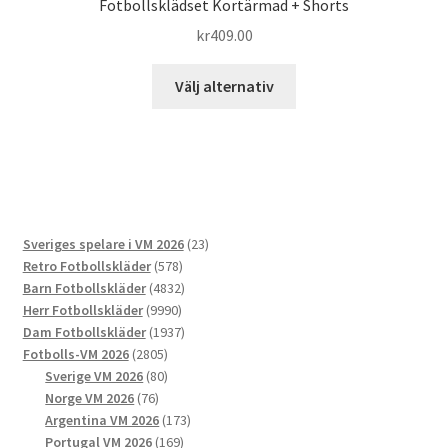
Fotbollsklädset Kortärmad + Shorts
kr
409.00
Den
Välj alternativ
här
produkten
har
flera
varianter.
De
23
Sveriges spelare i VM 2026
23
olika
578
produkter
Retro Fotbollskläder
578
alternativen
produkter
4832
Barn Fotbollskläder
4832
kan
9990
produkter
Herr Fotbollskläder
9990
väljas
produkter
1937
Dam Fotbollskläder
1937
på
2805
produkter
Fotbolls-VM 2026
2805
produktsidan
produkter
80
Sverige VM 2026
80
76
produkter
Norge VM 2026
76
produkter
173
Argentina VM 2026
173
169
produkter
Portugal VM 2026
169