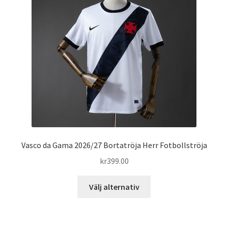
alternativen
kan
väljas
på
produktsidan
Vasco da Gama 2026/27 Bortatröja Herr Fotbollströja
kr
399.00
Den
Välj alternativ
här
produkten
har