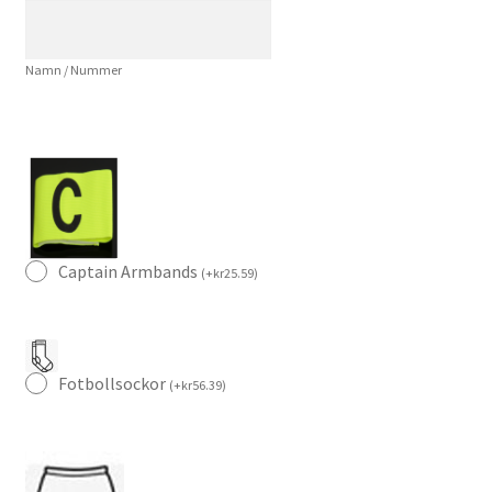
Kortärmad
mängd
Namn / Nummer
Captain Armbands
(
+
kr
25.59
)
Fotbollsockor
(
+
kr
56.39
)