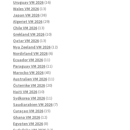
produkter
16
Uruguay VM 2026
16
13
produkter
Wales VM 2026
13
produkter
38
Japan VM 2026
38
produkter
29
Algeriet VM 2026
29
13
produkter
Chile VM 2026
13
produkter
10
Grekland VM 2026
10
13
produkter
Qatar VM 2026
13
produkter
12
Nya Zeeland VM 2026
12
6
produkter
Nordirland VM 2026
6
11
produkter
Ecuador VM 2026
11
produkter
11
Paraguay VM 2026
11
45
produkter
Marocko VM 2026
45
produkter
11
Australien VM 2026
11
20
produkter
Österrike VM 2026
20
10
produkter
Haiti VM 2026
10
produkter
11
Sydkorea VM 2026
11
produkter
7
Saudiarabien VM 2026
7
15
produkter
Curaçao VM 2026
15
12
produkter
Ghana VM 2026
12
produkter
8
Egypten VM 2026
8
produkter
12
Sydafrika VM 2026
12