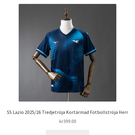
flera
varianter.
De
olika
alternativen
kan
väljas
på
produktsidan
SS Lazio 2025/26 Tredjetröja Kortärmad Fotbollströja Herr
kr
399.00
Den