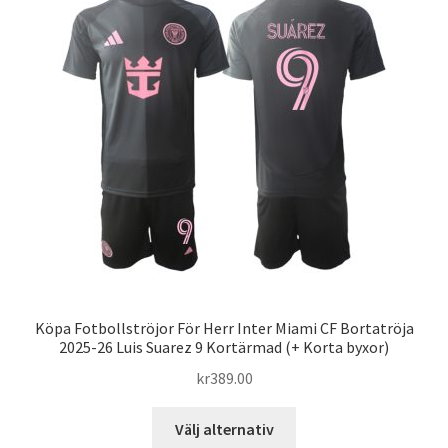
De
olika
alternativen
kan
väljas
på
produktsidan
Köpa Fotbollströjor För Herr Inter Miami CF Bortatröja
2025-26 Luis Suarez 9 Kortärmad (+ Korta byxor)
kr
389.00
Den
Välj alternativ
här