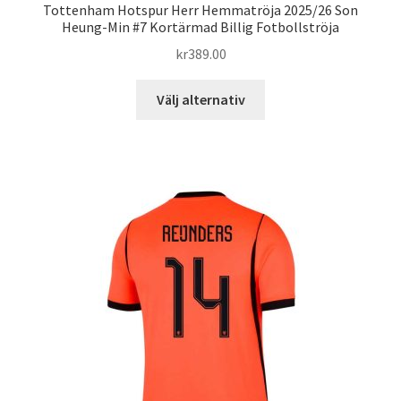
Tottenham Hotspur Herr Hemmatröja 2025/26 Son
Heung-Min #7 Kortärmad Billig Fotbollströja
kr
389.00
Den
Välj alternativ
här
produkten
har
flera
varianter.
De
olika
alternativen
kan
väljas
på
produktsidan