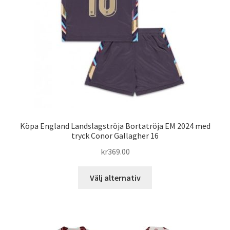
kan
väljas
på
produktsidan
Köpa England Landslagströja Bortatröja EM 2024 med
tryck Conor Gallagher 16
kr
369.00
Den
Välj alternativ
här
produkten
har
flera