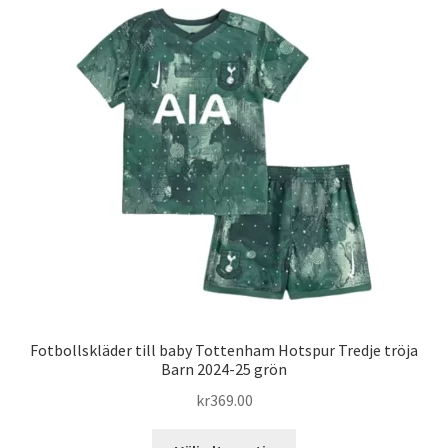
varianter.
De
olika
alternativen
kan
väljas
på
produktsidan
Fotbollskläder till baby Tottenham Hotspur Tredje tröja
Barn 2024-25 grön
kr
369.00
Den