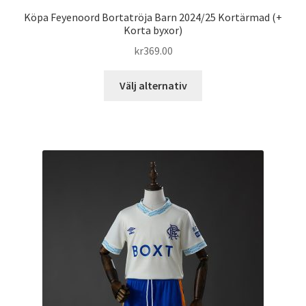
Köpa Feyenoord Bortatröja Barn 2024/25 Kortärmad (+
Korta byxor)
kr
369.00
Den
Välj alternativ
här
produkten
har
flera
varianter.
De
olika
alternativen
kan
väljas
på
produktsidan