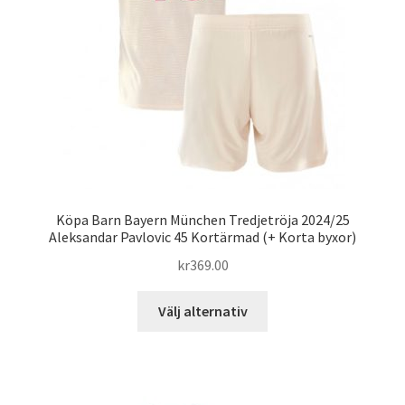
väljas
på
produktsidan
Köpa Barn Bayern München Tredjetröja 2024/25
Aleksandar Pavlovic 45 Kortärmad (+ Korta byxor)
kr
369.00
Den
Välj alternativ
här
produkten
har
flera