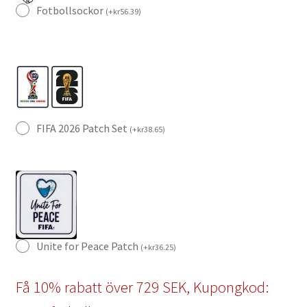
Fotbollsockor
(
+
kr
56.39
)
FIFA 2026 Patch Set
(
+
kr
38.65
)
Unite for Peace Patch
(
+
kr
36.25
)
Få 10% rabatt över 729 SEK, Kupongkod: