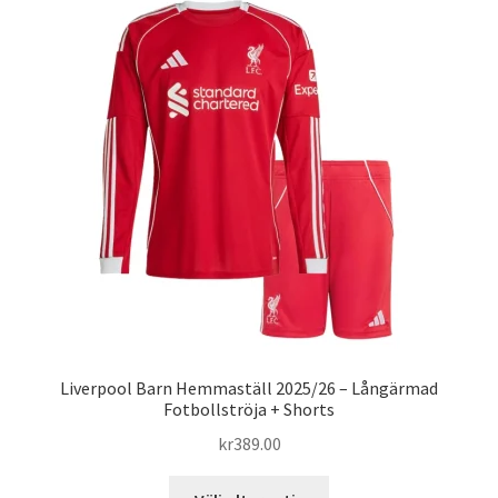
varianter.
De
olika
alternativen
kan
väljas
på
produktsidan
Liverpool Barn Hemmaställ 2025/26 – Långärmad
Fotbollströja + Shorts
kr
389.00
Den