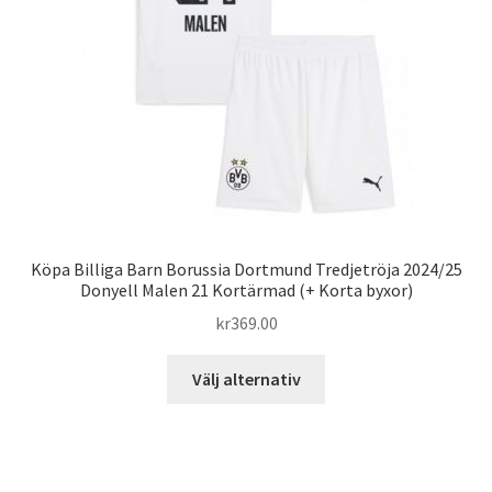
väljas
på
produktsidan
Köpa Billiga Barn Borussia Dortmund Tredjetröja 2024/25
Donyell Malen 21 Kortärmad (+ Korta byxor)
kr
369.00
Den
Välj alternativ
här
produkten
har
flera