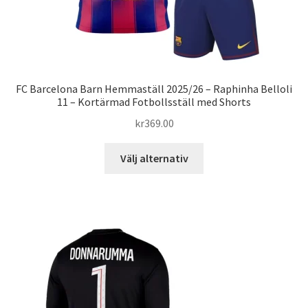
FC Barcelona Barn Hemmaställ 2025/26 – Raphinha Belloli
11 – Kortärmad Fotbollsställ med Shorts
kr
369.00
Den
Välj alternativ
här
produkten
har
flera
varianter.
De
olika
alternativen
kan