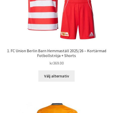
på
produktsidan
1. FC Union Berlin Barn Hemmaställ 2025/26 – Kortärmad
Fotbollströja + Shorts
kr
369.00
Den
Välj alternativ
här
produkten
har
flera
varianter.
De