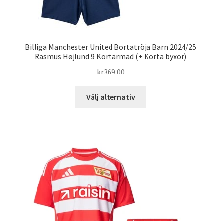
Billiga Manchester United Bortatröja Barn 2024/25
Rasmus Højlund 9 Kortärmad (+ Korta byxor)
kr
369.00
Den
Välj alternativ
här
produkten
har
flera
varianter.
De
olika
alternativen
kan
väljas