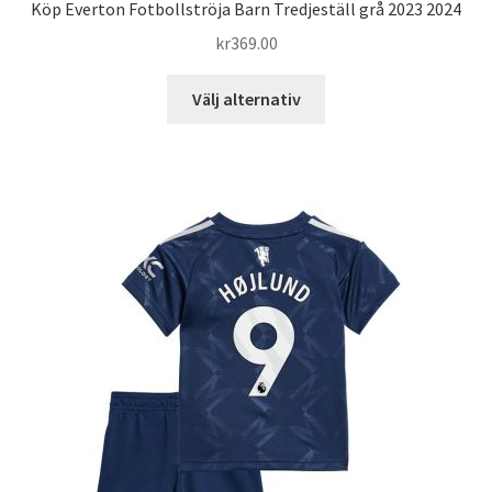
Köp Everton Fotbollströja Barn Tredjeställ grå 2023 2024
kr
369.00
Den
Välj alternativ
här
produkten
har
flera
varianter.
De
olika
alternativen
kan
väljas
på
produktsidan