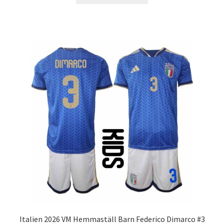
produkten
har
flera
varianter.
De
olika
alternativen
kan
väljas
på
produktsidan
Italien 2026 VM Hemmaställ Barn Federico Dimarco #3