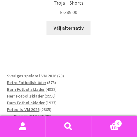
Tröja + Shorts
kr
389.00
Den
Välj alternativ
här
produkten
har
flera
varianter.
De
23
Sveriges spelare i VM 2026
23
olika
578
produkter
Retro Fotbollskläder
578
alternativen
produkter
4832
Barn Fotbollskläder
4832
kan
9990
produkter
Herr Fotbollskläder
9990
väljas
produkter
1937
Dam Fotbollskläder
1937
på
2805
produkter
Fotbolls-VM 2026
2805
produktsidan
produkter
80
Sverige VM 2026
80
76
produkter
Norge VM 2026
76
0
produkter
173
Argentina VM 2026
173
Sök
Sök
169
produkter
Portugal VM 2026
169