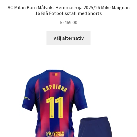
AC Milan Barn Målvakt Hemmatröja 2025/26 Mike Maignan
16 Blå Fotbollsställ med Shorts
kr
469.00
Den
Välj alternativ
här
produkten
har
flera
varianter.
De
olika
alternativen
kan
väljas
på
produktsidan