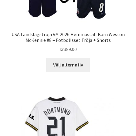
USA Landslagströja VM 2026 Hemmaställ Barn Weston
McKennie #8 – Fotbollsset Tröja + Shorts
kr
389.00
Den
Välj alternativ
här
produkten
har
flera
varianter.
De
olika
alternativen
kan