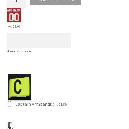
VM
2026
Bortaställ
Barn
(
+
kr
39.06
)
Fotbollströja
med
Shorts
Namn / Nummer
mängd
Captain Armbands
(
+
kr
25.59
)