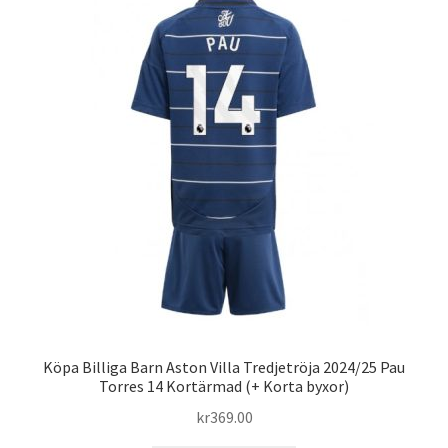
varianter.
De
olika
alternativen
kan
väljas
på
produktsidan
Köpa Billiga Barn Aston Villa Tredjetröja 2024/25 Pau
Torres 14 Kortärmad (+ Korta byxor)
kr
369.00