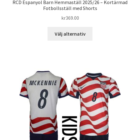
RCD Espanyol Barn Hemmaställ 2025/26 – Kortärmad
Fotbollsställ med Shorts
kr
369.00
Den
Välj alternativ
här
produkten
har
flera
varianter.
De
olika
alternativen
kan
väljas
på
produktsidan