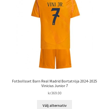
olika
alternativen
kan
väljas
på
produktsidan
Fotbollsset Barn Real Madrid Bortatröja 2024-2025
Vinicius Junior 7
kr
369.00
Den
Välj alternativ
här