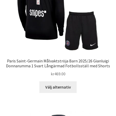
väljas
på
produktsidan
Paris Saint-Germain Målvaktströja Barn 2025/26 Gianluigi
Donnarumma 1 Svart Långärmad Fotbollsställ med Shorts
kr
469.00
Den
Välj alternativ
här
produkten
har
flera