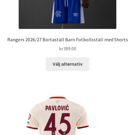
Rangers 2026/27 Bortaställ Barn Fotbollsställ med Shorts
kr
389.00
Den
Välj alternativ
här
produkten
har
flera
varianter.
De
olika
alternativen
kan