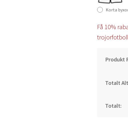
Korta byxo
Få 10% raba
trojorfotbol
Produkt P
Totalt Al
Totalt: