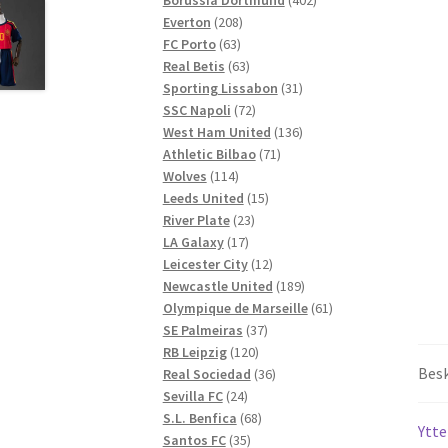
208
produkter
Everton
208
63
produkter
FC Porto
63
produkter
63
Real Betis
63
produkter
31
Sporting Lissabon
31
72
produkter
SSC Napoli
72
produkter
136
West Ham United
136
71
produkter
Athletic Bilbao
71
114
produkter
Wolves
114
produkter
15
Leeds United
15
23
produkter
River Plate
23
17
produkter
LA Galaxy
17
produkter
12
Leicester City
12
produkter
189
Newcastle United
189
produkter
61
Olympique de Marseille
61
37
produkter
SE Palmeiras
37
120
produkter
RB Leipzig
120
Besk
produkter
36
Real Sociedad
36
24
produkter
Sevilla FC
24
produkter
68
S.L. Benfica
68
Ytte
35
produkter
Santos FC
35