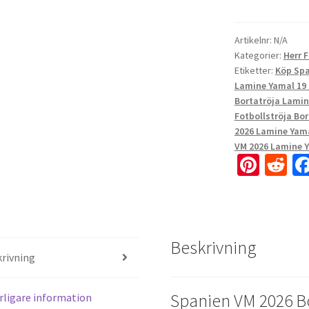
Artikelnr:
N/A
Kategorier:
Herr 
Etiketter:
Köp Spa
Lamine Yamal 19 
Bortatröja Lamin
Fotbollströja Bo
2026 Lamine Yama
VM 2026 Lamine 
Pi
R
nt
e
er
d
es
di
Beskrivning
t
t
rivning
Spanien VM 2026 B
rligare information