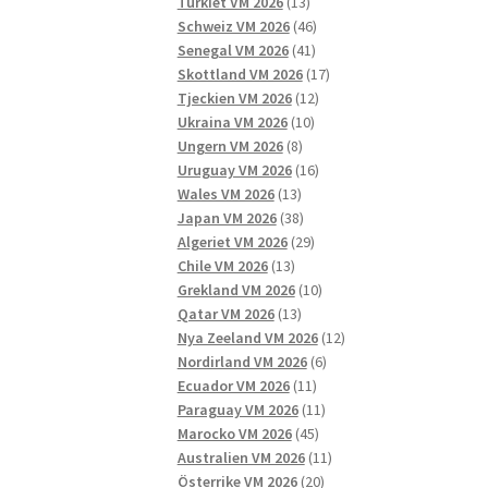
13
produkter
Turkiet VM 2026
13
produkter
46
Schweiz VM 2026
46
41
produkter
Senegal VM 2026
41
produkter
17
Skottland VM 2026
17
12
produkter
Tjeckien VM 2026
12
10
produkter
Ukraina VM 2026
10
8
produkter
Ungern VM 2026
8
produkter
16
Uruguay VM 2026
16
13
produkter
Wales VM 2026
13
produkter
38
Japan VM 2026
38
produkter
29
Algeriet VM 2026
29
13
produkter
Chile VM 2026
13
produkter
10
Grekland VM 2026
10
13
produkter
Qatar VM 2026
13
produkter
12
Nya Zeeland VM 2026
12
6
produkter
Nordirland VM 2026
6
11
produkter
Ecuador VM 2026
11
produkter
11
Paraguay VM 2026
11
45
produkter
Marocko VM 2026
45
produkter
11
Australien VM 2026
11
20
produkter
Österrike VM 2026
20