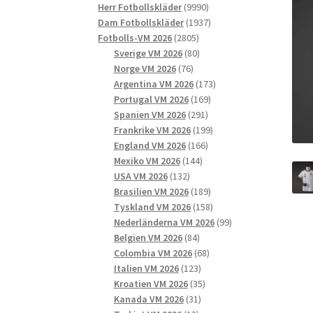
9990
produkter
Herr Fotbollskläder
9990
produkter
1937
Dam Fotbollskläder
1937
2805
produkter
Fotbolls-VM 2026
2805
produkter
80
Sverige VM 2026
80
76
produkter
Norge VM 2026
76
produkter
173
Argentina VM 2026
173
169
produkter
Portugal VM 2026
169
291
produkter
Spanien VM 2026
291
produkter
199
Frankrike VM 2026
199
166
produkter
England VM 2026
166
144
produkter
Mexiko VM 2026
144
132
produkter
USA VM 2026
132
produkter
189
Brasilien VM 2026
189
produkter
158
Tyskland VM 2026
158
produkter
99
Nederländerna VM 2026
99
84
produkter
Belgien VM 2026
84
produkter
68
Colombia VM 2026
68
123
produkter
Italien VM 2026
123
produkter
35
Kroatien VM 2026
35
31
produkter
Kanada VM 2026
31