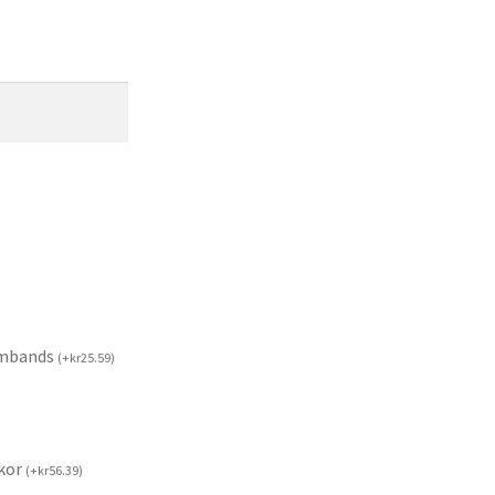
rmbands
(
+
kr
25.59
)
kor
(
+
kr
56.39
)