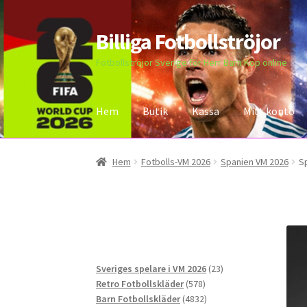
Billiga Fotbollströjor
Hoppa
Hoppa
till
till
Fotbollströjor Sverige för Herr Barn Köp online
navigering
innehåll
Hem
Butik
Kassa
Mitt konto
Hem
Bloggar
Butik
Kassa
Kontakta oss
Mitt 
Hem
Fotbolls-VM 2026
Spanien VM 2026
S
23
Sveriges spelare i VM 2026
23
578
produkter
Retro Fotbollskläder
578
produkter
4832
Barn Fotbollskläder
4832