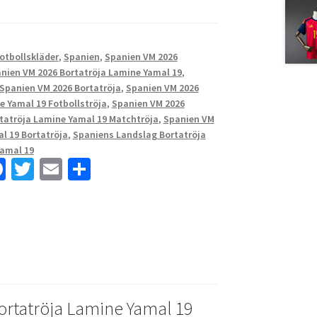
Fotbollskläder
,
Spanien
,
Spanien VM 2026
nien VM 2026 Bortatröja Lamine Yamal 19
,
Spanien VM 2026 Bortatröja
,
Spanien VM 2026
e Yamal 19 Fotbollströja
,
Spanien VM 2026
rtatröja Lamine Yamal 19 Matchtröja
,
Spanien VM
l 19 Bortatröja
,
Spaniens Landslag Bortatröja
Yamal 19
Fa
T
E
D
ce
wi
m
el
b
tt
ai
a
o
er
l
o
k
ortatröja Lamine Yamal 19