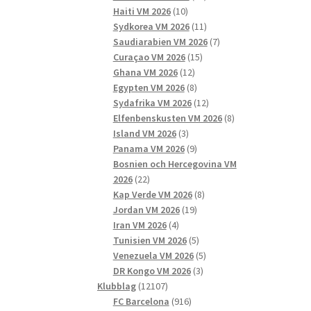
10
produkter
Haiti VM 2026
10
produkter
11
Sydkorea VM 2026
11
produkter
7
Saudiarabien VM 2026
7
15
produkter
Curaçao VM 2026
15
12
produkter
Ghana VM 2026
12
produkter
8
Egypten VM 2026
8
produkter
12
Sydafrika VM 2026
12
produkter
8
Elfenbenskusten VM 2026
8
3
produkter
Island VM 2026
3
produkter
9
Panama VM 2026
9
produkter
Bosnien och Hercegovina VM
22
2026
22
produkter
8
Kap Verde VM 2026
8
19
produkter
Jordan VM 2026
19
4
produkter
Iran VM 2026
4
produkter
5
Tunisien VM 2026
5
produkter
5
Venezuela VM 2026
5
3
produkter
DR Kongo VM 2026
3
12107
produkter
Klubblag
12107
produkter
916
FC Barcelona
916