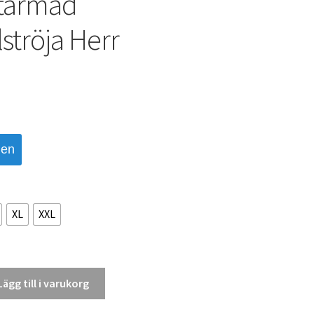
rtärmad
ströja Herr
den
XL
XXL
Lägg till i varukorg