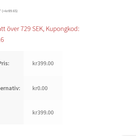
r
(
+
kr
89.65
)
tt över 729 SEK, Kupongkod:
l6
ris:
kr399.00
ternativ:
kr0.00
kr399.00