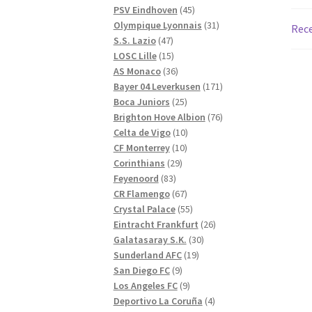
produkter
45
PSV Eindhoven
45
produkter
31
Olympique Lyonnais
31
Rece
47
produkter
S.S. Lazio
47
produkter
15
LOSC Lille
15
produkter
36
AS Monaco
36
produkter
171
Bayer 04 Leverkusen
171
25
produkter
Boca Juniors
25
produkter
76
Brighton Hove Albion
76
10
produkter
Celta de Vigo
10
10
produkter
CF Monterrey
10
29
produkter
Corinthians
29
83
produkter
Feyenoord
83
produkter
67
CR Flamengo
67
produkter
55
Crystal Palace
55
produkter
26
Eintracht Frankfurt
26
30
produkter
Galatasaray S.K.
30
19
produkter
Sunderland AFC
19
9
produkter
San Diego FC
9
produkter
9
Los Angeles FC
9
produkter
4
Deportivo La Coruña
4