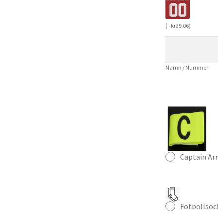
Bortatröja
Lamine
(
+
kr
39.06
)
Yamal
19
Kortärmad
Namn / Nummer
Fotbollströja
Herr
mängd
Captain A
Fotbollsoc