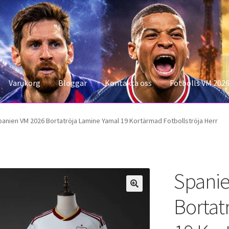
Varukorg
Bloggar
Kontakta oss
Fotbolls VM 202
konto
Storleksguiden
Varukorg
panien VM 2026 Bortatröja Lamine Yamal 19 Kortärmad Fotbollströja Herr
Spanie
Bortat