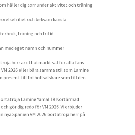
m håller dig torr under aktivitet och träning
örelsefrihet och bekväm känsla
terbruk, träning och fritid
öjan med eget namn och nummer
öja herr är ett utmärkt val för alla fans
r VM 2026 eller bära samma stil som Lamine
m present till fotbollsälskare som till den
 Bortatröja Lamine Yamal 19 Kortärmad
och gör dig redo för VM 2026. Vi erbjuder
din nya Spanien VM 2026 bortatröja herr på