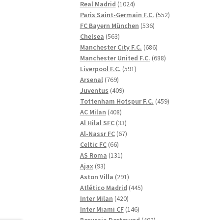
1024
produkter
Real Madrid
1024
produkter
552
Paris Saint-Germain F.C.
552
536
produkter
FC Bayern München
536
563
produkter
Chelsea
563
produkter
686
Manchester City F.C.
686
produkter
688
Manchester United F.C.
688
591
produkter
Liverpool F.C.
591
769
produkter
Arsenal
769
produkter
409
Juventus
409
produkter
459
Tottenham Hotspur F.C.
459
408
produkter
AC Milan
408
produkter
33
Al Hilal SFC
33
produkter
67
Al-Nassr FC
67
66
produkter
Celtic FC
66
produkter
131
AS Roma
131
93
produkter
Ajax
93
produkter
291
Aston Villa
291
produkter
445
Atlético Madrid
445
420
produkter
Inter Milan
420
produkter
146
Inter Miami CF
146
produkter
402
Borussia Dortmund
402