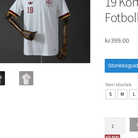
19 Ko
Fotboll
kr
399.00
Storleksgui
Herr storlek
S
M
L
Spanien
VM
2026