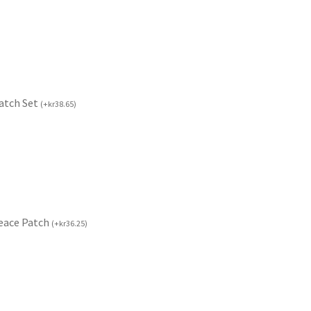
Patch Set
(
+
kr
38.65
)
Peace Patch
(
+
kr
36.25
)