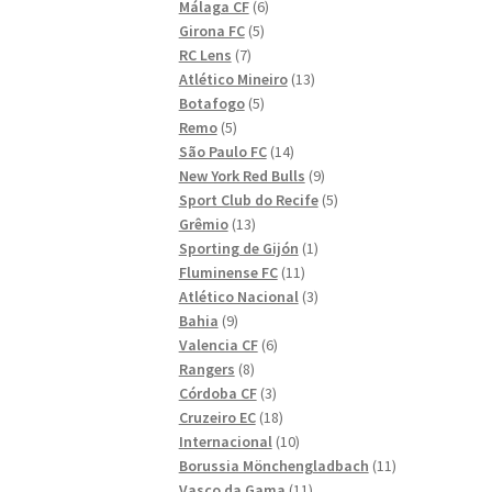
6
produkter
Málaga CF
6
5
produkter
Girona FC
5
7
produkter
RC Lens
7
produkter
13
Atlético Mineiro
13
5
produkter
Botafogo
5
5
produkter
Remo
5
produkter
14
São Paulo FC
14
produkter
9
New York Red Bulls
9
produkter
5
Sport Club do Recife
5
13
produkter
Grêmio
13
produkter
1
Sporting de Gijón
1
11
produkt
Fluminense FC
11
produkter
3
Atlético Nacional
3
9
produkter
Bahia
9
produkter
6
Valencia CF
6
8
produkter
Rangers
8
produkter
3
Córdoba CF
3
produkter
18
Cruzeiro EC
18
produkter
10
Internacional
10
produkter
11
Borussia Mönchengladbach
11
11
produkter
Vasco da Gama
11