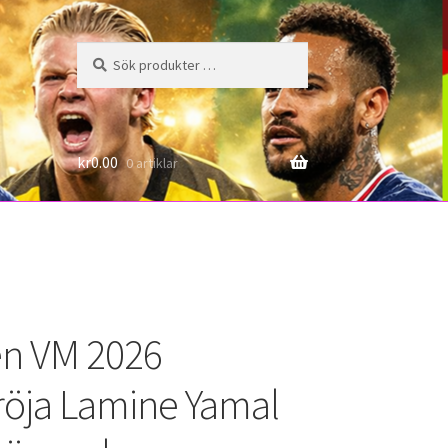
Sök
Sök
efter:
6
kr
0.00
0 artiklar
n VM 2026
röja Lamine Yamal