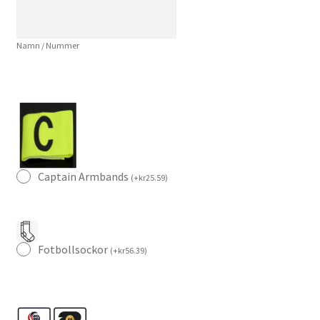
–
Fotbollströja
Namn / Nummer
Dam
mängd
Captain Armbands
(
+
kr
25.59
)
Fotbollsockor
(
+
kr
56.39
)