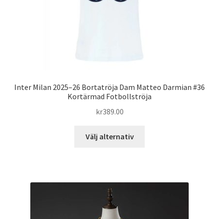
produktsidan
Inter Milan 2025–26 Bortatröja Dam Matteo Darmian #36
Kortärmad Fotbollströja
kr
389.00
Den
Välj alternativ
här
produkten
har
flera
varianter.
De
olika