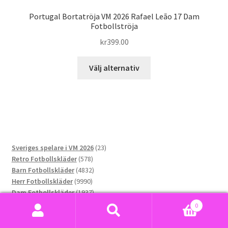
Portugal Bortatröja VM 2026 Rafael Leão 17 Dam
Fotbollströja
kr
399.00
Den
Välj alternativ
här
produkten
har
flera
varianter.
De
23
Sveriges spelare i VM 2026
23
olika
578
produkter
Retro Fotbollskläder
578
alternativen
produkter
4832
Barn Fotbollskläder
4832
kan
9990
produkter
Herr Fotbollskläder
9990
väljas
produkter
1937
Dam Fotbollskläder
1937
på
2805
produkter
Fotbolls-VM 2026
2805
0
produktsidan
produkter
80
Sverige VM 2026
80
Sök
Sök
76
produkter
Norge VM 2026
76