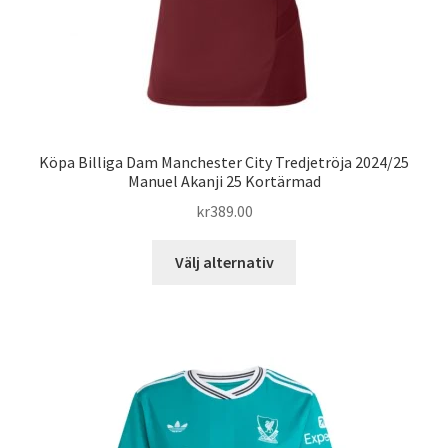
Köpa Billiga Dam Manchester City Tredjetröja 2024/25
Manuel Akanji 25 Kortärmad
kr
389.00
Den
Välj alternativ
här
produkten
har
flera
varianter.
De
olika