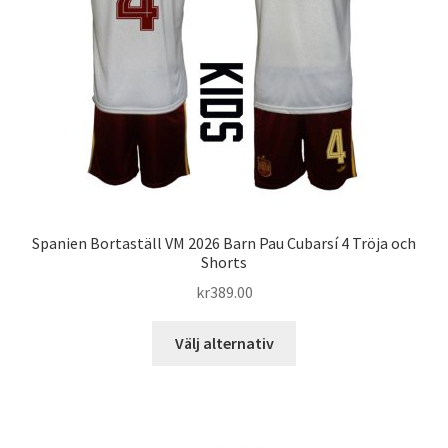
kan
väljas
på
produktsidan
Spanien Bortaställ VM 2026 Barn Pau Cubarsí 4 Tröja och
Shorts
kr
389.00
Den
Välj alternativ
här
produkten
har
flera