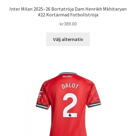
Inter Milan 2025–26 Bortatröja Dam Henrikh Mkhitaryan
#22 Kortärmad Fotbollströja
kr
389.00
Den
Välj alternativ
här
produkten
har
flera
varianter.
De
olika
alternativen
kan
väljas
på
produktsidan