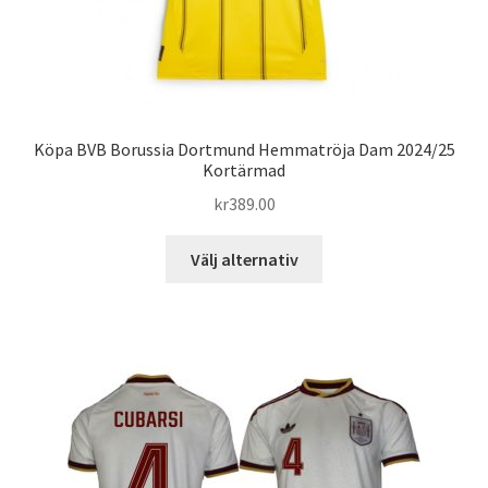
Köpa BVB Borussia Dortmund Hemmatröja Dam 2024/25
Kortärmad
kr
389.00
Den
Välj alternativ
här
produkten
har
flera
varianter.
De
olika
alternativen