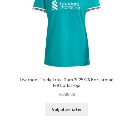
alternativen
kan
väljas
på
produktsidan
Liverpool Tredjetröja Dam 2025/26 Kortärmad
Fotbollströja
kr
389.00
Den
Välj alternativ
här
produkten
har