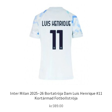
flera
varianter.
De
olika
alternativen
kan
väljas
på
produktsidan
Inter Milan 2025–26 Bortatröja Dam Luis Henrique #11
Kortärmad Fotbollströja
kr
389.00