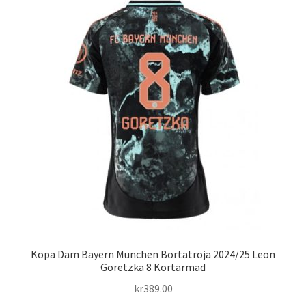
varianter.
De
olika
alternativen
kan
väljas
på
produktsidan
Köpa Dam Bayern München Bortatröja 2024/25 Leon
Goretzka 8 Kortärmad
kr
389.00