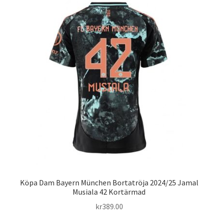
varianter.
De
olika
alternativen
kan
väljas
på
produktsidan
Köpa Dam Bayern München Bortatröja 2024/25 Jamal
Musiala 42 Kortärmad
kr
389.00