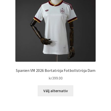
alternativen
kan
väljas
på
produktsidan
Spanien VM 2026 Bortatröja Fotbollströja Dam
kr
399.00
Den
Välj alternativ
här
produkten
har