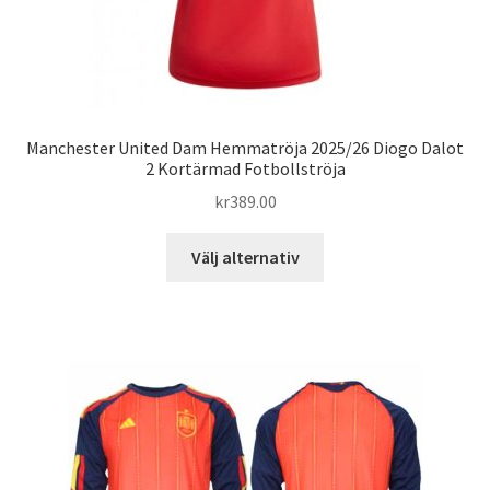
Manchester United Dam Hemmatröja 2025/26 Diogo Dalot
2 Kortärmad Fotbollströja
kr
389.00
Den
Välj alternativ
här
produkten
har
flera
varianter.
De
olika
alternativen