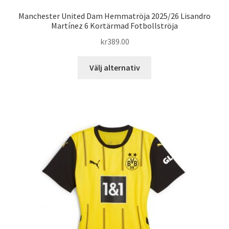
Manchester United Dam Hemmatröja 2025/26 Lisandro
Martínez 6 Kortärmad Fotbollströja
kr
389.00
Den
Välj alternativ
här
produkten
har
flera
varianter.
De
olika
alternativen
kan
väljas
på
produktsidan