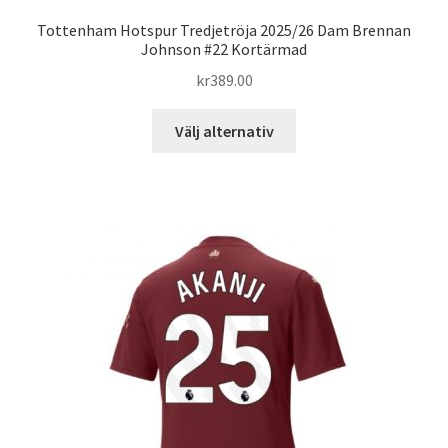
Tottenham Hotspur Tredjetröja 2025/26 Dam Brennan
Johnson #22 Kortärmad
kr
389.00
Den
Välj alternativ
här
produkten
har
flera
varianter.
De
olika
alternativen
kan
väljas
på
produktsidan