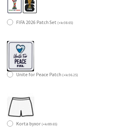
FIFA 2026 Patch Set
(
+
kr
38.65
)
Unite for Peace Patch
(
+
kr
36.25
)
Korta byxor
(
+
kr
89.65
)