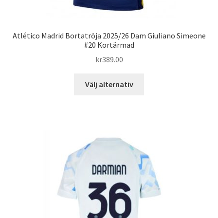
Atlético Madrid Bortatröja 2025/26 Dam Giuliano Simeone
#20 Kortärmad
kr
389.00
Den
Välj alternativ
här
produkten
har
flera
varianter.
De
olika
alternativen
kan
väljas
på