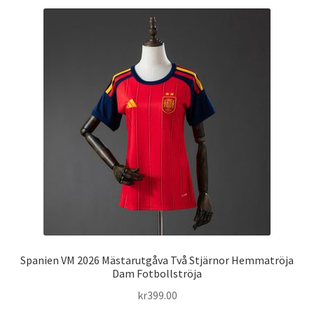
flera
varianter.
De
olika
alternativen
kan
väljas
på
produktsidan
Spanien VM 2026 Mästarutgåva Två Stjärnor Hemmatröja
Dam Fotbollströja
kr
399.00