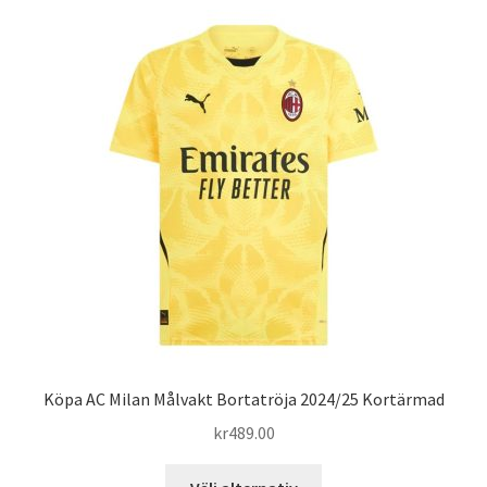
flera
varianter.
De
olika
alternativen
kan
väljas
på
produktsidan
Köpa AC Milan Målvakt Bortatröja 2024/25 Kortärmad
kr
489.00
Den