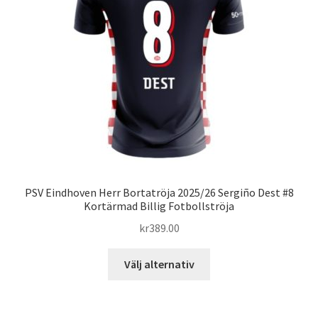
alternativen
kan
väljas
på
produktsidan
PSV Eindhoven Herr Bortatröja 2025/26 Sergiño Dest #8
Kortärmad Billig Fotbollströja
kr
389.00
Den
Välj alternativ
här
produkten
har