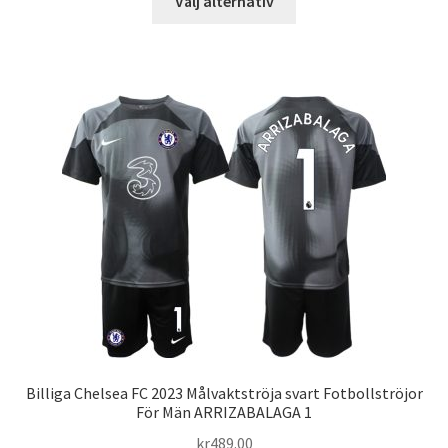
Välj alternativ
här
produkten
har
flera
varianter.
De
olika
alternativen
kan
väljas
på
produktsidan
Billiga Chelsea FC 2023 Målvaktströja svart Fotbollströjor
För Män ARRIZABALAGA 1
kr
489.00