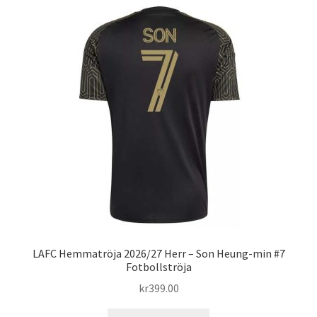
varianter.
De
olika
alternativen
kan
väljas
på
produktsidan
LAFC Hemmatröja 2026/27 Herr – Son Heung-min #7
Fotbollströja
kr
399.00
Den