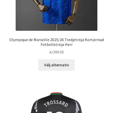
Olympique de Marseille 2025/26 Tredjetröja Kortärmad
Fotbollströja Herr
kr
399.00
Den
Välj alternativ
här
produkten
har
flera
varianter.
De
olika
alternativen