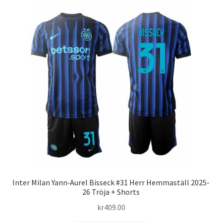
flera
varianter.
De
olika
alternativen
kan
väljas
på
produktsidan
Inter Milan Yann‑Aurel Bisseck #31 Herr Hemmaställ 2025-
26 Tröja + Shorts
kr
409.00