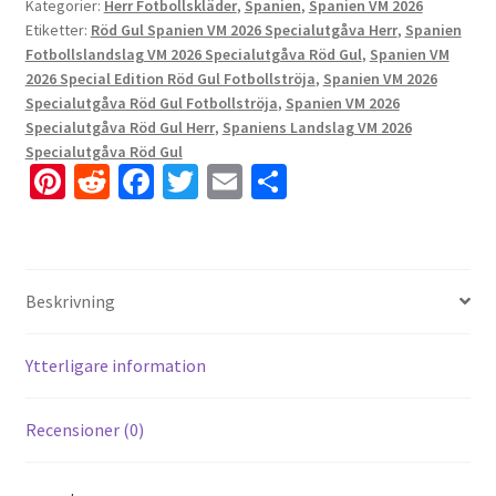
Kategorier:
Herr Fotbollskläder
,
Spanien
,
Spanien VM 2026
Etiketter:
Röd Gul Spanien VM 2026 Specialutgåva Herr
,
Spanien
Fotbollslandslag VM 2026 Specialutgåva Röd Gul
,
Spanien VM
2026 Special Edition Röd Gul Fotbollströja
,
Spanien VM 2026
Specialutgåva Röd Gul Fotbollströja
,
Spanien VM 2026
Specialutgåva Röd Gul Herr
,
Spaniens Landslag VM 2026
Specialutgåva Röd Gul
Pi
R
Fa
T
E
D
nt
e
ce
wi
m
el
er
d
b
tt
ai
a
es
di
o
er
l
Beskrivning
t
t
o
k
Ytterligare information
Recensioner (0)