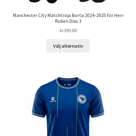
Manchester City Matchtröja Borta 2024-2025 för Herr
Ruben Dias 3
kr
399.00
Den
Välj alternativ
här
produkten
har
flera
varianter.
De
olika
alternativen
kan
väljas
på
produktsidan