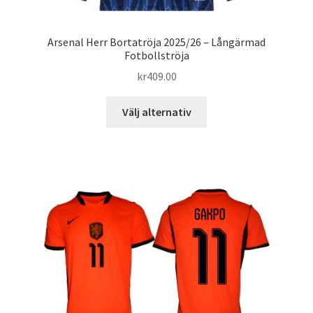
Arsenal Herr Bortatröja 2025/26 – Långärmad
Fotbollströja
kr
409.00
Den
Välj alternativ
här
produkten
har
flera
varianter.
De
olika
alternativen
kan
väljas
på