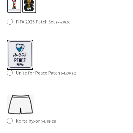
FIFA 2026 Patch Set
(
+
kr
38.65
)
Unite for Peace Patch
(
+
kr
36.25
)
Korta byxor
(
+
kr
89.65
)