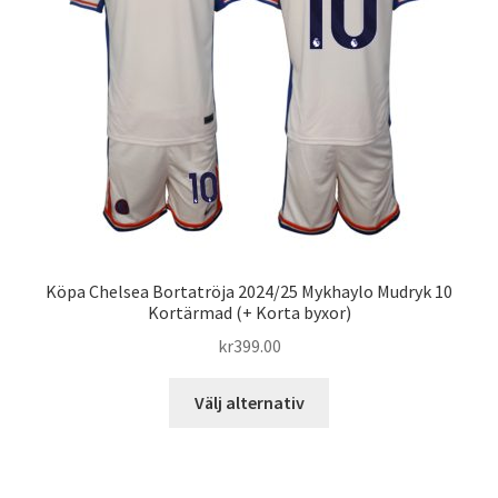
kan
väljas
på
produktsidan
Köpa Chelsea Bortatröja 2024/25 Mykhaylo Mudryk 10
Kortärmad (+ Korta byxor)
kr
399.00
Den
Välj alternativ
här
produkten
har