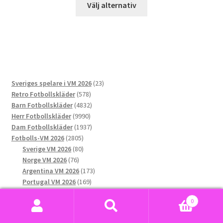
Välj alternativ
här
produkten
har
flera
varianter.
De
23
Sveriges spelare i VM 2026
23
olika
578
produkter
Retro Fotbollskläder
578
alternativen
produkter
4832
Barn Fotbollskläder
4832
kan
9990
produkter
Herr Fotbollskläder
9990
väljas
produkter
1937
Dam Fotbollskläder
1937
på
2805
produkter
Fotbolls-VM 2026
2805
produktsidan
produkter
80
Sverige VM 2026
80
76
produkter
Norge VM 2026
76
produkter
173
Argentina VM 2026
173
169
produkter
Portugal VM 2026
169
291
produkter
Spanien VM 2026
291
0
produkter
199
Frankrike VM 2026
199
Sök
Sök
166
produkter
England VM 2026
166