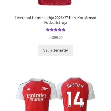
Liverpool Hemmatröja 2026/27 Herr Kortärmad
Fotbollströja
Betygsatt
kr
399.00
5.00
av 5
Den
Välj alternativ
här
produkten
har
flera
varianter.
De
olika
alternativen
kan
väljas