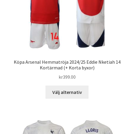
på
produktsidan
Köpa Arsenal Hemmatröja 2024/25 Eddie Nketiah 14
Kortärmad (+ Korta byxor)
kr
399.00
Den
Välj alternativ
här
produkten
har
flera
varianter.
De