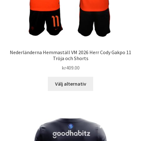
produktsidan
Nederländerna Hemmaställ VM 2026 Herr Cody Gakpo 11
Tröja och Shorts
kr
409.00
Den
Välj alternativ
här
produkten
har
flera
varianter.
De
olika