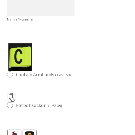
Fotbollströja
Herr
Namn / Nummer
mängd
Captain Armbands
(
+
kr
25.59
)
Fotbollsockor
(
+
kr
56.39
)