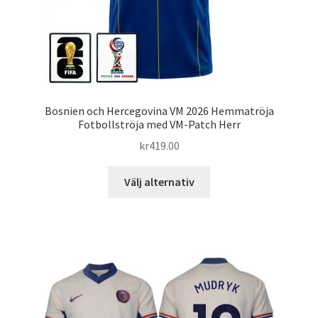
Bosnien och Hercegovina VM 2026 Hemmatröja
Fotbollströja med VM-Patch Herr
kr
419.00
Den
Välj alternativ
här
produkten
har
flera
varianter.
De
olika
alternativen