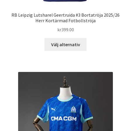
RB Leipzig Lutsharel Geertruida #3 Bortatröja 2025/26
Herr Kortärmad Fotbollströja
kr
399.00
Den
Välj alternativ
här
produkten
har
flera
varianter.
De
olika
alternativen
kan
väljas
på
produktsidan