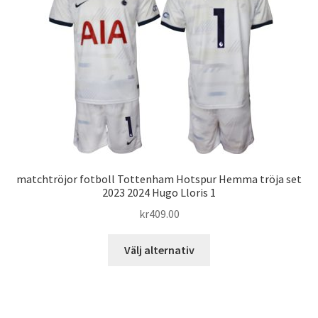
olika
alternativen
kan
väljas
på
produktsidan
matchtröjor fotboll Tottenham Hotspur Hemma tröja set
2023 2024 Hugo Lloris 1
kr
409.00
Den
Välj alternativ
här
produkten
har
flera