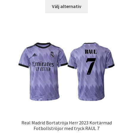
Den
Välj alternativ
här
produkten
har
flera
varianter.
De
olika
alternativen
kan
väljas
på
produktsidan
Real Madrid Bortatröja Herr 2023 Kortärmad
Fotbollströjor med tryck RAUL 7