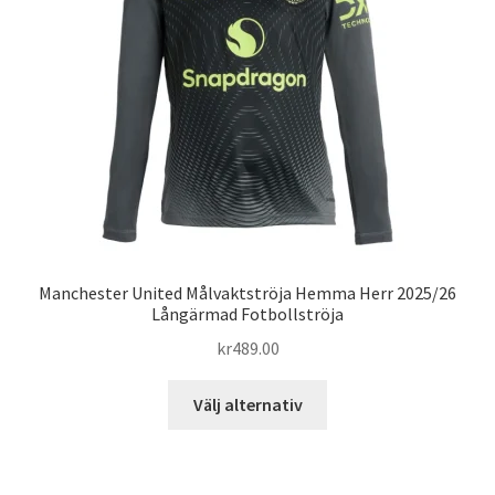
alternativen
kan
väljas
på
produktsidan
Manchester United Målvaktströja Hemma Herr 2025/26
Långärmad Fotbollströja
kr
489.00
Den
Välj alternativ
här
produkten
har