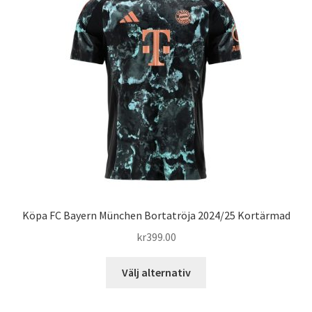
olika
alternativen
kan
väljas
på
produktsidan
Köpa FC Bayern München Bortatröja 2024/25 Kortärmad
kr
399.00
Den
Välj alternativ
här
produkten