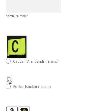
Herr
mängd
Namn / Nummer
Captain Armbands
(
+
kr
25.59
)
Fotbollsockor
(
+
kr
56.39
)