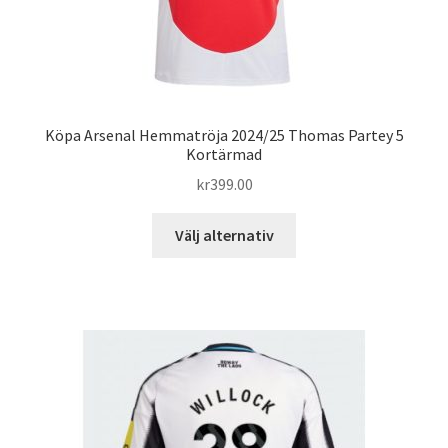
Köpa Arsenal Hemmatröja 2024/25 Thomas Partey 5
Kortärmad
kr
399.00
Den
Välj alternativ
här
produkten
har
flera
varianter.
De
olika
alternativen