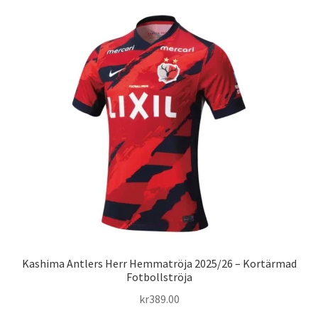
flera
varianter.
De
olika
alternativen
kan
väljas
på
produktsidan
Kashima Antlers Herr Hemmatröja 2025/26 – Kortärmad
Fotbollströja
kr
389.00