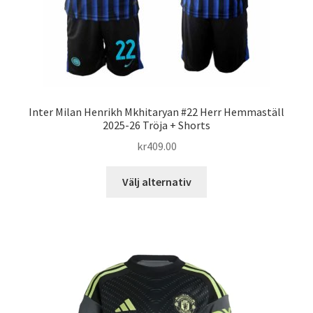
Inter Milan Henrikh Mkhitaryan #22 Herr Hemmaställ
2025-26 Tröja + Shorts
kr
409.00
Den
Välj alternativ
här
produkten
har
flera
varianter.
De
olika