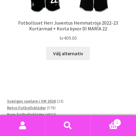
Fotbollsset Herr Juventus Hemmatröja 2022-23
Kortärmad + Korta byxor DI MARÍA 22
kr
409.00
Den
Välj alternativ
här
produkten
har
flera
varianter.
De
23
Sveriges spelare i VM 2026
23
olika
578
produkter
Retro Fotbollskläder
578
alternativen
produkter
4832
Barn Fotbollskläder
4832
kan
9990
produkter
Herr Fotbollskläder
9990
0
väljas
produkter
1937
Dam Fotbollskläder
1937
Sök
Sök
på
2805
produkter
Fotbolls-VM 2026
2805