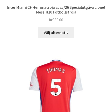
Inter Miami CF Hemmatröja 2025/26 Specialutgåva Lionel
Messi #10 Fotbollströja
kr
389.00
Den
Välj alternativ
här
produkten
har
flera
varianter.
De
olika
alternativen
kan
väljas
på
produktsidan