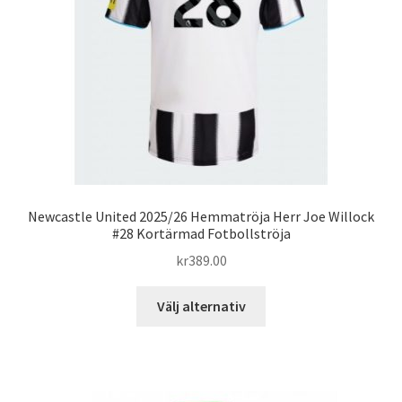
kan
väljas
på
produktsidan
Newcastle United 2025/26 Hemmatröja Herr Joe Willock
#28 Kortärmad Fotbollströja
kr
389.00
Den
Välj alternativ
här
produkten
har
flera