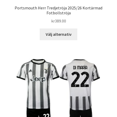
Portsmouth Herr Tredjetröja 2025/26 Kortärmad
Fotbollströja
kr
389.00
Den
Välj alternativ
här
produkten
har
flera
varianter.
De
olika
alternativen
kan
väljas
på
produktsidan