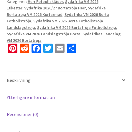
Kategorier:
Herr Fotbollskläder
,
Sydafrika VM 2026
Etiketter:
Sydafrika 2026/27 Bortatröja Herr
,
Sydafrika
Bortatröja VM 2026 Kortärmad
,
Sydafrika VM 2026 Borta
Fotbollströja
,
Sydafrika VM 2026 Borta Fotbollströja
Landslagströja
,
Sydafrika VM 2026 Bortatröja Fotbollströja
,
Sydafrika VM 2026 Landslagströja Borta
,
Sydafrikas Landslag
VM 2026 Bortatröja
Pi
R
Fa
T
E
D
nt
e
ce
wi
m
el
er
d
b
tt
ai
a
es
di
o
er
l
Beskrivning
t
t
o
k
Ytterligare information
Recensioner (0)