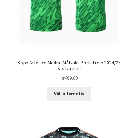
produktsidan
Köpa Atlético Madrid Målvakt Bortatröja 2024/25
Kortärmad
kr
489.00
Den
Välj alternativ
här
produkten
har
flera
varianter.
De