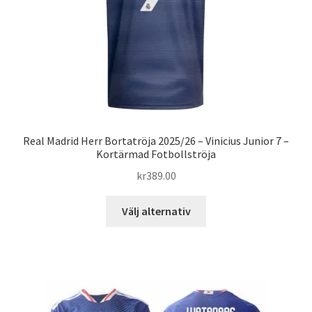
på
produktsidan
Real Madrid Herr Bortatröja 2025/26 – Vinicius Junior 7 –
Kortärmad Fotbollströja
kr
389.00
Den
Välj alternativ
här
produkten
har
flera
varianter.
De