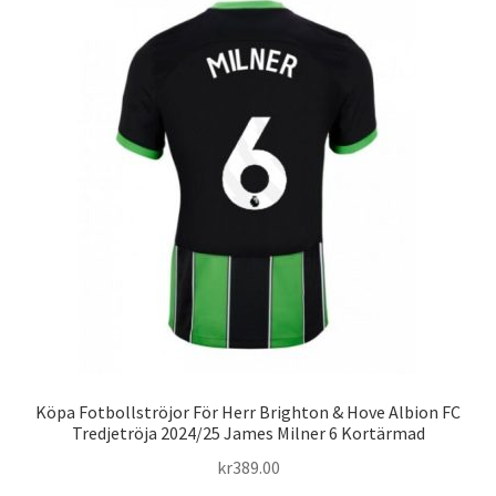
varianter.
De
olika
alternativen
kan
väljas
på
produktsidan
Köpa Fotbollströjor För Herr Brighton & Hove Albion FC
Tredjetröja 2024/25 James Milner 6 Kortärmad
kr
389.00