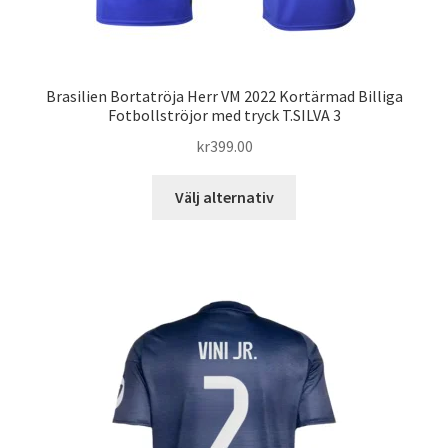
Brasilien Bortatröja Herr VM 2022 Kortärmad Billiga
Fotbollströjor med tryck T.SILVA 3
kr
399.00
Den
Välj alternativ
här
produkten
har
flera
varianter.
De
olika
alternativen
kan
väljas