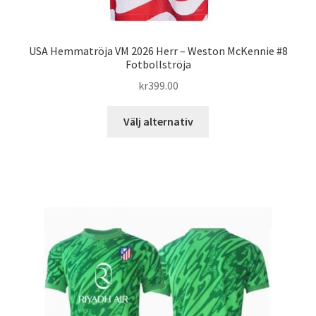
USA Hemmatröja VM 2026 Herr – Weston McKennie #8
Fotbollströja
kr
399.00
Den
Välj alternativ
här
produkten
har
flera
varianter.
De
olika
alternativen
kan
väljas
på