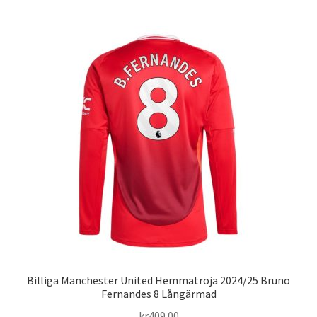
har
flera
varianter.
De
olika
alternativen
kan
väljas
på
produktsidan
Billiga Manchester United Hemmatröja 2024/25 Bruno
Fernandes 8 Långärmad
kr
409.00