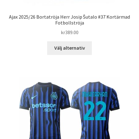
Ajax 2025/26 Bortatröja Herr Josip Šutalo #37 Kortärmad
Fotbollströja
kr
389.00
Den
Välj alternativ
här
produkten
har
flera
varianter.
De
olika
alternativen
kan
väljas
på
produktsidan