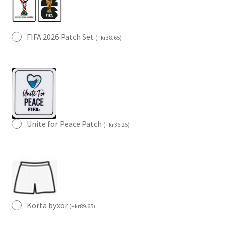
FIFA 2026 Patch Set
(
+
kr
38.65
)
Unite for Peace Patch
(
+
kr
36.25
)
Korta byxor
(
+
kr
89.65
)