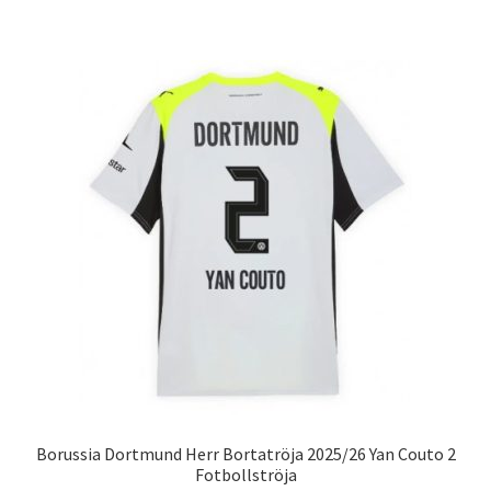
har
flera
varianter.
De
olika
alternativen
kan
väljas
på
produktsidan
Borussia Dortmund Herr Bortatröja 2025/26 Yan Couto 2
Fotbollströja