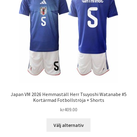
olika
alternativen
kan
väljas
på
produktsidan
Japan VM 2026 Hemmaställ Herr Tsuyoshi Watanabe #5
Kortärmad Fotbollströja + Shorts
kr
409.00
Den
Välj alternativ
här
produkten