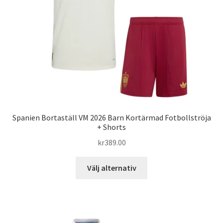
väljas
på
produktsidan
Spanien Bortaställ VM 2026 Barn Kortärmad Fotbollströja
+ Shorts
kr
389.00
Den
Välj alternativ
här
produkten
har
flera