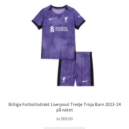
varianter.
De
olika
alternativen
kan
väljas
på
produktsidan
Billiga Fotbollsdräkt Liverpool Tredje Tröja Barn 2023-24
på nätet
kr
369.00