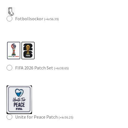
Fotbollsockor
(
+
kr
56.39
)
FIFA 2026 Patch Set
(
+
kr
38.65
)
Unite for Peace Patch
(
+
kr
36.25
)