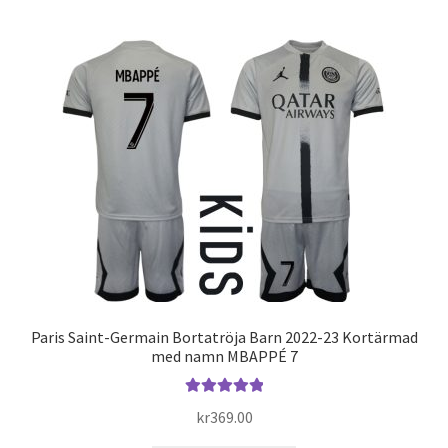
har
flera
varianter.
De
olika
alternativen
kan
väljas
på
produktsidan
Paris Saint-Germain Bortatröja Barn 2022-23 Kortärmad
med namn MBAPPÉ 7
Betygsatt
kr
369.00
5.00
av 5