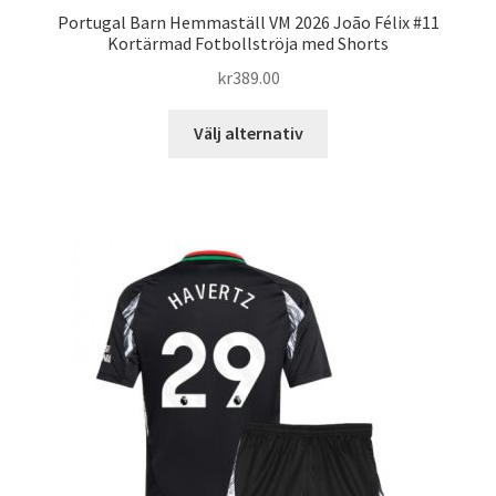
Portugal Barn Hemmaställ VM 2026 João Félix #11
Kortärmad Fotbollströja med Shorts
kr
389.00
Den
Välj alternativ
här
produkten
har
flera
varianter.
De
olika
alternativen
kan
väljas
på
produktsidan