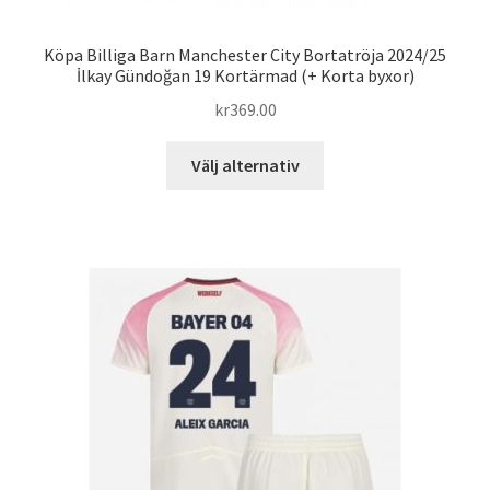
Köpa Billiga Barn Manchester City Bortatröja 2024/25
İlkay Gündoğan 19 Kortärmad (+ Korta byxor)
kr
369.00
Den
Välj alternativ
här
produkten
har
flera
varianter.
De
olika
alternativen
kan
väljas
på
produktsidan