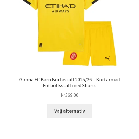
kan
väljas
på
produktsidan
Girona FC Barn Bortaställ 2025/26 – Kortärmad
Fotbollsställ med Shorts
kr
369.00
Den
Välj alternativ
här
produkten
har
flera