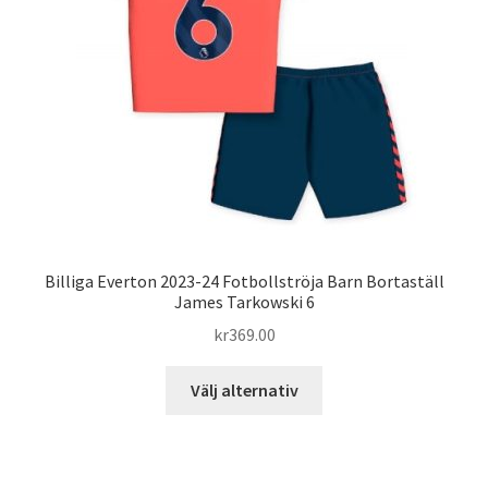
kan
väljas
på
produktsidan
Billiga Everton 2023-24 Fotbollströja Barn Bortaställ
James Tarkowski 6
kr
369.00
Den
Välj alternativ
här
produkten
har
flera