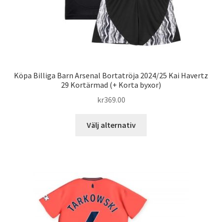
Köpa Billiga Barn Arsenal Bortatröja 2024/25 Kai Havertz
29 Kortärmad (+ Korta byxor)
kr
369.00
Den
Välj alternativ
här
produkten
har
flera
varianter.
De
olika
alternativen