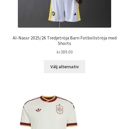
Al-Nassr 2025/26 Tredjetröja Barn Fotbollströja med
Shorts
kr
389.00
Den
Välj alternativ
här
produkten
har
flera
varianter.
De
olika
alternativen
kan