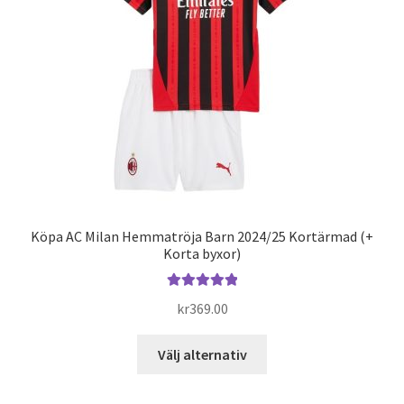
kan
väljas
på
produktsidan
Köpa AC Milan Hemmatröja Barn 2024/25 Kortärmad (+
Korta byxor)
Betygsatt
kr
369.00
5.00
av 5
Den
Välj alternativ
här
produkten