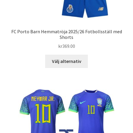
FC Porto Barn Hemmatröja 2025/26 Fotbollsställ med
Shorts
kr
369.00
Den
Välj alternativ
här
produkten
har
flera
varianter.
De
olika
alternativen
kan
väljas