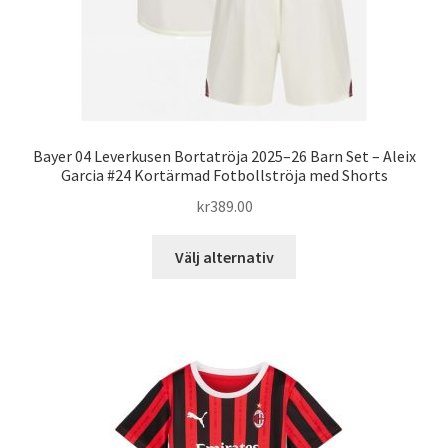
Bayer 04 Leverkusen Bortatröja 2025–26 Barn Set – Aleix
Garcia #24 Kortärmad Fotbollströja med Shorts
kr
389.00
Den
Välj alternativ
här
produkten
har
flera
varianter.
De
olika
alternativen