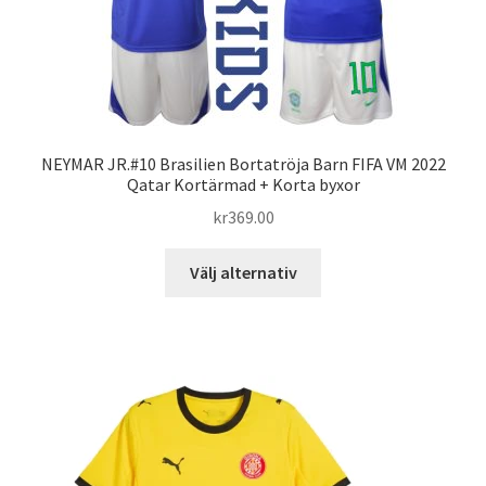
på
produktsidan
NEYMAR JR.#10 Brasilien Bortatröja Barn FIFA VM 2022
Qatar Kortärmad + Korta byxor
kr
369.00
Den
Välj alternativ
här
produkten
har
flera
varianter.
De
olika
alternativen