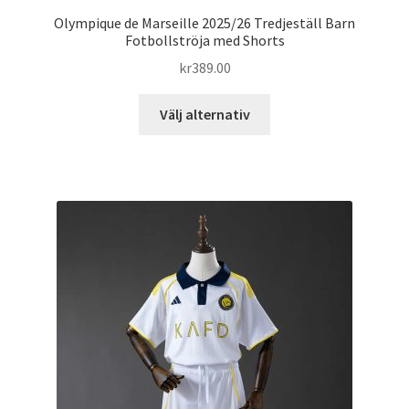
Olympique de Marseille 2025/26 Tredjeställ Barn
Fotbollströja med Shorts
kr
389.00
Den
Välj alternativ
här
produkten
har
flera
varianter.
De
olika
alternativen
kan
väljas
på
produktsidan