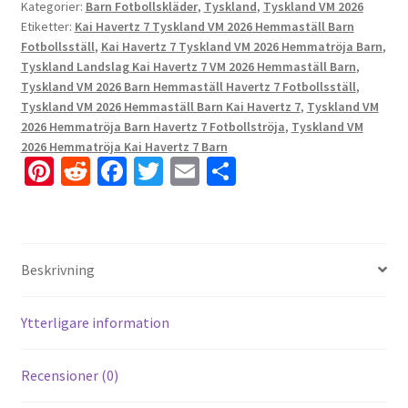
Kategorier:
Barn Fotbollskläder
,
Tyskland
,
Tyskland VM 2026
Etiketter:
Kai Havertz 7 Tyskland VM 2026 Hemmaställ Barn
Fotbollsställ
,
Kai Havertz 7 Tyskland VM 2026 Hemmatröja Barn
,
Tyskland Landslag Kai Havertz 7 VM 2026 Hemmaställ Barn
,
Tyskland VM 2026 Barn Hemmaställ Havertz 7 Fotbollsställ
,
Tyskland VM 2026 Hemmaställ Barn Kai Havertz 7
,
Tyskland VM
2026 Hemmatröja Barn Havertz 7 Fotbollströja
,
Tyskland VM
2026 Hemmatröja Kai Havertz 7 Barn
Pi
R
Fa
T
E
D
nt
e
ce
wi
m
el
er
d
b
tt
ai
a
es
di
o
er
l
Beskrivning
t
t
o
k
Ytterligare information
Recensioner (0)