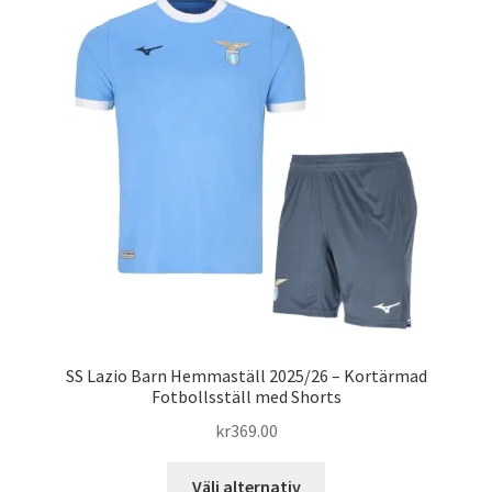
varianter.
De
olika
alternativen
kan
väljas
på
produktsidan
SS Lazio Barn Hemmaställ 2025/26 – Kortärmad
Fotbollsställ med Shorts
kr
369.00
Den
Välj alternativ