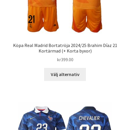
Köpa Real Madrid Bortatröja 2024/25 Brahim Díaz 21
Kortärmad (+ Korta byxor)
kr
399.00
Den
Välj alternativ
här
produkten
har
flera
varianter.
De
olika
alternativen