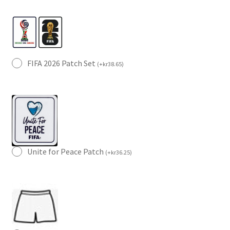
FIFA 2026 Patch Set
(
+
kr
38.65
)
Unite for Peace Patch
(
+
kr
36.25
)