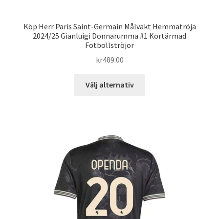
Köp Herr Paris Saint-Germain Målvakt Hemmatröja
2024/25 Gianluigi Donnarumma #1 Kortärmad
Fotbollströjor
kr
489.00
Den
Välj alternativ
här
produkten
har
flera
varianter.
De
olika
alternativen
kan
väljas
på