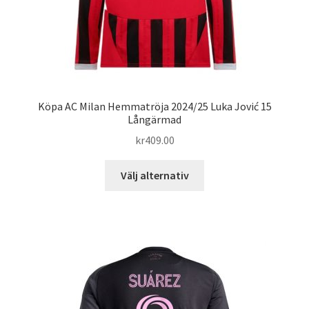
Köpa AC Milan Hemmatröja 2024/25 Luka Jović 15
Långärmad
kr
409.00
Den
Välj alternativ
här
produkten
har
flera
varianter.
De
olika
alternativen