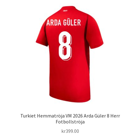
flera
varianter.
De
olika
alternativen
kan
väljas
på
produktsidan
Turkiet Hemmatröja VM 2026 Arda Güler 8 Herr
Fotbollströja
kr
399.00