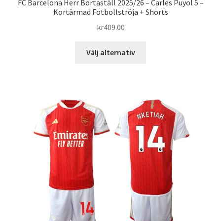
FC Barcelona Herr Bortaställ 2025/26 – Carles Puyol 5 –
Kortärmad Fotbollströja + Shorts
kr
409.00
Den
Välj alternativ
här
produkten
har
flera
varianter.
De
olika
alternativen
kan
väljas
på
produktsidan