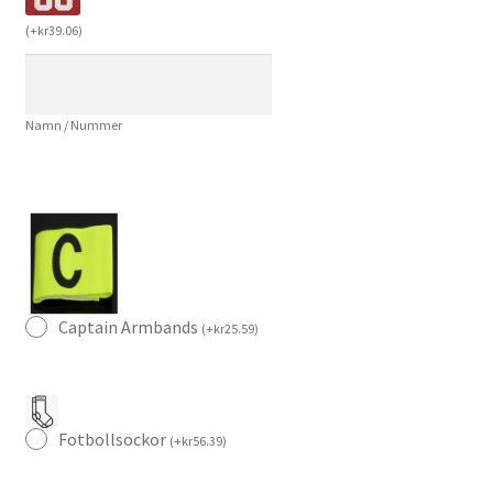
Broderi
(
+
kr
39.06
)
Konst
Edition
Fotbollströja
Namn / Nummer
Herr
mängd
Captain Armbands
(
+
kr
25.59
)
Fotbollsockor
(
+
kr
56.39
)