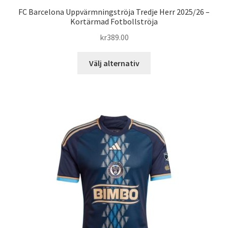
FC Barcelona Uppvärmningströja Tredje Herr 2025/26 –
Kortärmad Fotbollströja
kr
389.00
Den
Välj alternativ
här
produkten
har
flera
varianter.
De
olika
alternativen
kan
väljas
på
produktsidan