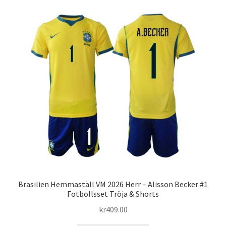
flera
varianter.
De
olika
alternativen
kan
väljas
på
produktsidan
Brasilien Hemmaställ VM 2026 Herr – Alisson Becker #1
Fotbollsset Tröja & Shorts
kr
409.00