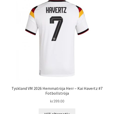
varianter.
De
olika
alternativen
kan
väljas
på
produktsidan
Tyskland VM 2026 Hemmatröja Herr – Kai Havertz #7
Fotbollströja
kr
399.00
Den
Välj alternativ