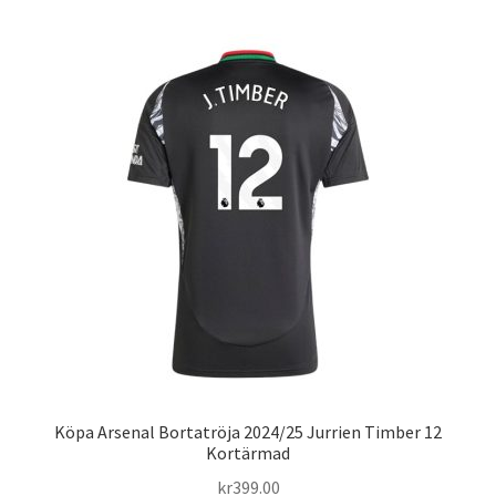
har
flera
varianter.
De
olika
alternativen
kan
väljas
på
produktsidan
Köpa Arsenal Bortatröja 2024/25 Jurrien Timber 12
Kortärmad
kr
399.00