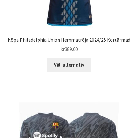
Köpa Philadelphia Union Hemmatröja 2024/25 Kortärmad
kr
389.00
Den
Välj alternativ
här
produkten
har
flera
varianter.
De
olika
alternativen
kan