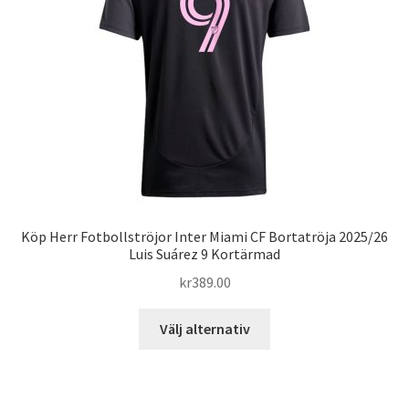
kan
väljas
på
produktsidan
Köp Herr Fotbollströjor Inter Miami CF Bortatröja 2025/26
Luis Suárez 9 Kortärmad
kr
389.00
Den
Välj alternativ
här
produkten
har