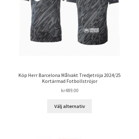
väljas
på
produktsidan
Köp Herr Barcelona Målvakt Tredjetröja 2024/25
Kortärmad Fotbollströjor
kr
489.00
Den
Välj alternativ
här
produkten
har
flera