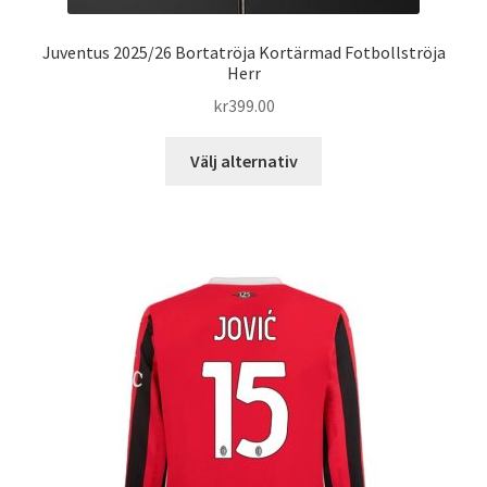
Juventus 2025/26 Bortatröja Kortärmad Fotbollströja
Herr
kr
399.00
Den
Välj alternativ
här
produkten
har
flera
varianter.
De
olika
alternativen
kan
väljas
på
produktsidan