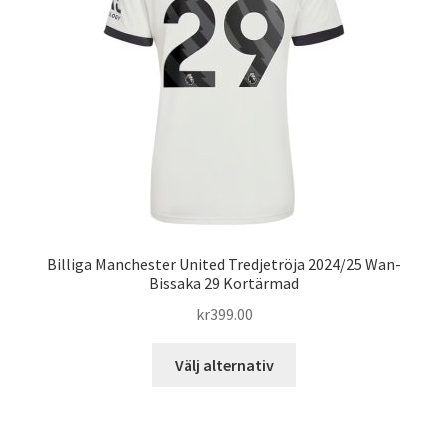
Billiga Manchester United Tredjetröja 2024/25 Wan-
Bissaka 29 Kortärmad
kr
399.00
Den
Välj alternativ
här
produkten
har