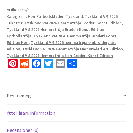
Artikelnr:
N/A
Kategorier:
Herr Fotbollskläder
,
Tyskland
,
Tyskland VM 2026
Etiketter:
Tyskland VM 2026 Hemmatröja Broderi Konst Edition
,
Tyskland VM 2026 Hemmatröja Broderi Konst Edition
Fotbollströja
,
Tyskland VM 2026 Hemmatröja Broderi Konst
Edition Herr
,
Tyskland VM 2026 hemmatröja embroidery art
edition
,
Tyskland VM 2026 Hemmatröja Herr Broderi Art Edition
,
Tyskland VM 2026 Hemmatröja Herr Broderi Konst Edition
Pi
R
Fa
T
E
D
nt
e
ce
wi
m
el
er
d
b
tt
ai
a
es
di
o
er
l
Beskrivning
t
t
o
k
Ytterligare information
Recensioner (0)