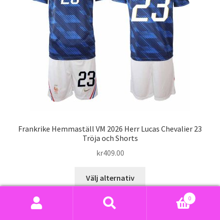
kan
väljas
på
produktsidan
Frankrike Hemmaställ VM 2026 Herr Lucas Chevalier 23
Tröja och Shorts
kr
409.00
Den
Välj alternativ
här
produkten
0
har
Sök
Sök