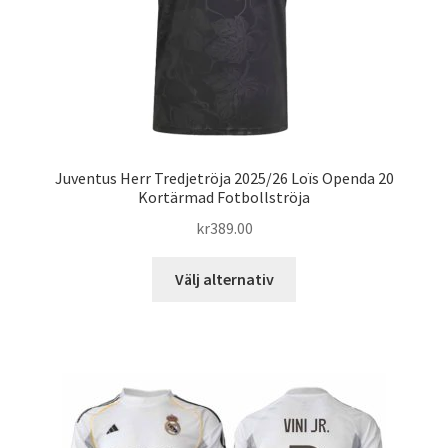
produktsidan
Juventus Herr Tredjetröja 2025/26 Loïs Openda 20
Kortärmad Fotbollströja
kr
389.00
Den
Välj alternativ
här
produkten
har
flera
varianter.
De
olika