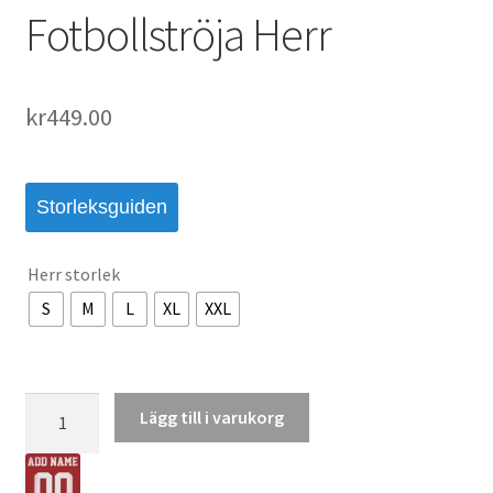
Fotbollströja Herr
kr
449.00
Storleksguiden
Herr storlek
S
M
L
XL
XXL
Tyskland
Lägg till i varukorg
VM
2026
Hemmatröja