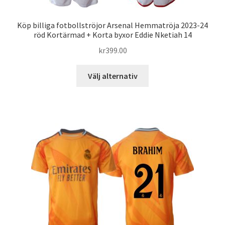
Köp billiga fotbollströjor Arsenal Hemmatröja 2023-24
röd Kortärmad + Korta byxor Eddie Nketiah 14
kr
399.00
Den
Välj alternativ
här
produkten
har
flera
varianter.
De
olika
alternativen
kan
väljas
på
produktsidan