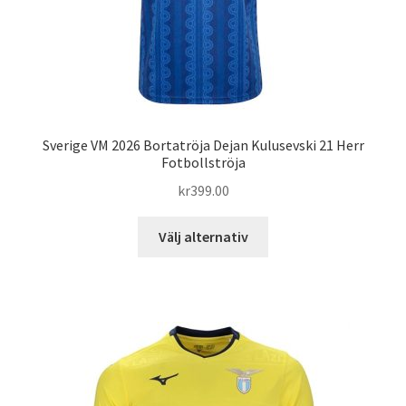
Sverige VM 2026 Bortatröja Dejan Kulusevski 21 Herr
Fotbollströja
kr
399.00
Den
Välj alternativ
här
produkten
har
flera
varianter.
De
olika