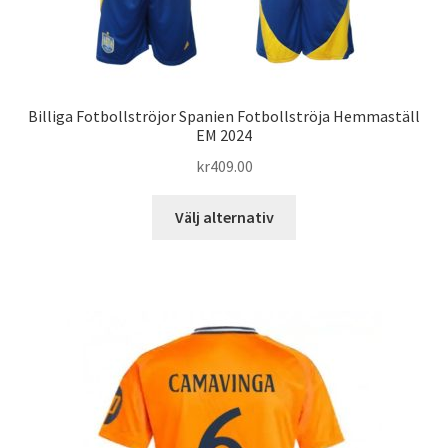
Billiga Fotbollströjor Spanien Fotbollströja Hemmaställ
EM 2024
kr
409.00
Den
Välj alternativ
här
produkten
har
flera
varianter.
De
olika
alternativen
kan