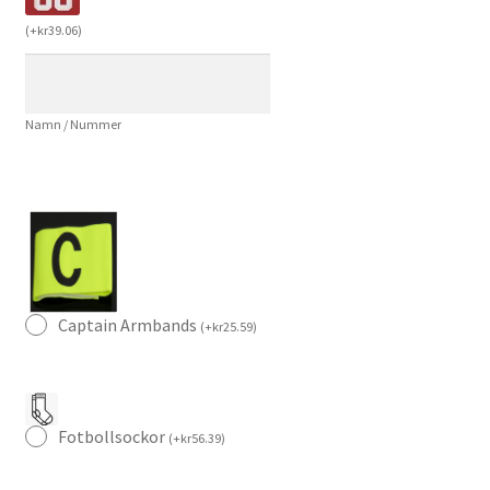
Svart
(
+
kr
39.06
)
Kortärmad
Fotbollströja
Herr
Namn / Nummer
mängd
Captain Armbands
(
+
kr
25.59
)
Fotbollsockor
(
+
kr
56.39
)