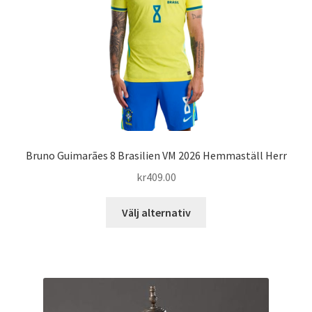
Bruno Guimarães 8 Brasilien VM 2026 Hemmaställ Herr
kr
409.00
Den
Välj alternativ
här
produkten
har
flera
varianter.
De