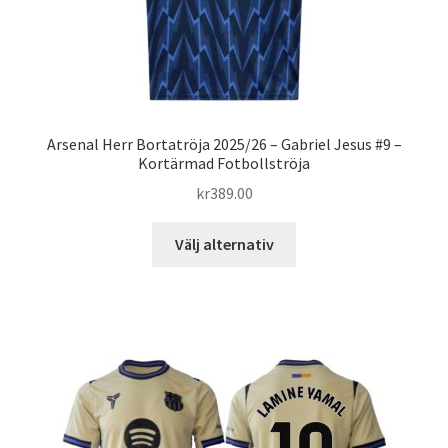
Arsenal Herr Bortatröja 2025/26 – Gabriel Jesus #9 –
Kortärmad Fotbollströja
kr
389.00
Den
Välj alternativ
här
produkten
har
flera
varianter.
De
olika
alternativen