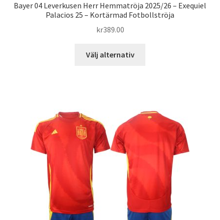
Bayer 04 Leverkusen Herr Hemmatröja 2025/26 – Exequiel
Palacios 25 – Kortärmad Fotbollströja
kr
389.00
Den
Välj alternativ
här
produkten
har
flera
varianter.
De
olika
alternativen
kan
väljas
på
produktsidan