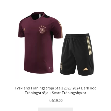
varianter.
De
olika
alternativen
kan
väljas
på
produktsidan
Tyskland Träningströja Ställ 2023 2024 Dark Röd
Träningströja + Svart Träningsbyxor
kr
519.00
Den