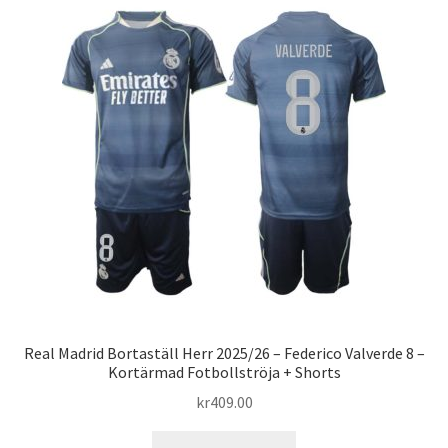
varianter.
De
olika
alternativen
kan
väljas
på
produktsidan
Real Madrid Bortaställ Herr 2025/26 – Federico Valverde 8 –
Kortärmad Fotbollströja + Shorts
kr
409.00
Den