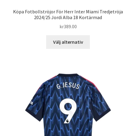
Köpa Fotbollströjor För Herr Inter Miami Tredjetröja
2024/25 Jordi Alba 18 Kortärmad
kr
389.00
Den
Välj alternativ
här
produkten
har
flera
varianter.
De
olika
alternativen
kan
väljas
på
produktsidan