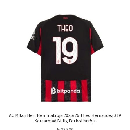
har
flera
varianter.
De
olika
alternativen
kan
väljas
på
produktsidan
AC Milan Herr Hemmatröja 2025/26 Theo Hernandez #19
Kortärmad Billig Fotbollströja
kr
389.00