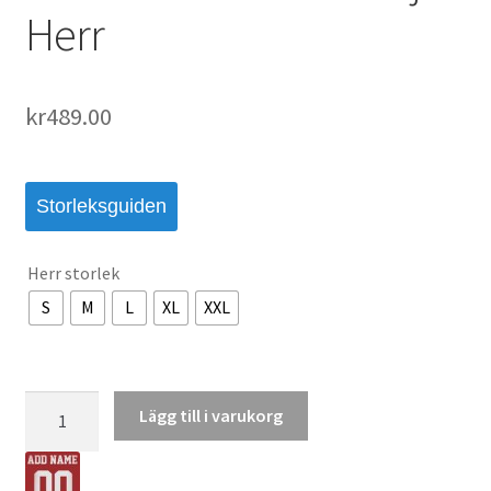
Herr
kr
489.00
Storleksguiden
Herr storlek
S
M
L
XL
XXL
Tyskland
Lägg till i varukorg
VM
2026
Specialutgåva