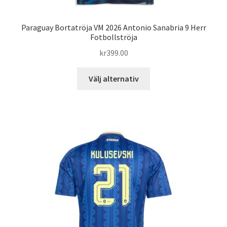
Paraguay Bortatröja VM 2026 Antonio Sanabria 9 Herr
Fotbollströja
kr
399.00
Den
Välj alternativ
här
produkten
har
flera
varianter.
De
olika
alternativen
kan
väljas
på
produktsidan