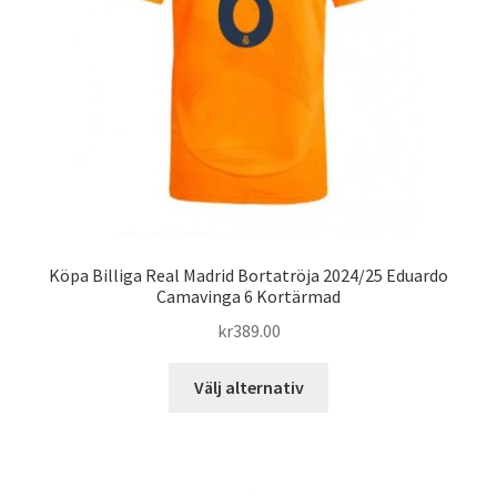
väljas
på
produktsidan
Köpa Billiga Real Madrid Bortatröja 2024/25 Eduardo
Camavinga 6 Kortärmad
kr
389.00
Den
Välj alternativ
här
produkten
har
flera