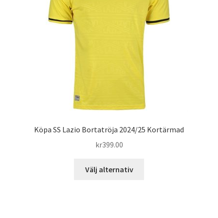
alternativen
kan
väljas
på
produktsidan
Köpa SS Lazio Bortatröja 2024/25 Kortärmad
kr
399.00
Den
Välj alternativ
här
produkten
har
flera