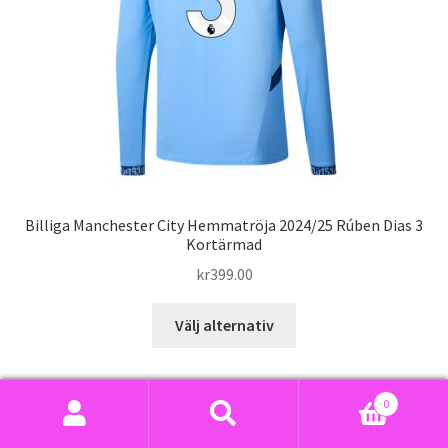
väljas
på
produktsidan
Billiga Manchester City Hemmatröja 2024/25 Rúben Dias 3
Kortärmad
kr
399.00
Den
Välj alternativ
här
produkten
har
0
flera
Sök
Sök
varianter.