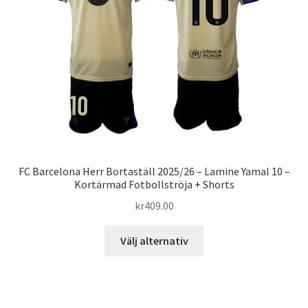
kan
väljas
på
produktsidan
FC Barcelona Herr Bortaställ 2025/26 – Lamine Yamal 10 –
Kortärmad Fotbollströja + Shorts
kr
409.00
Den
Välj alternativ
här
produkten
har
flera