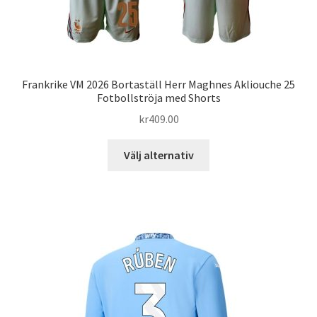
Frankrike VM 2026 Bortaställ Herr Maghnes Akliouche 25
Fotbollströja med Shorts
kr
409.00
Den
Välj alternativ
här
produkten
har
flera
varianter.
De
olika
alternativen
kan