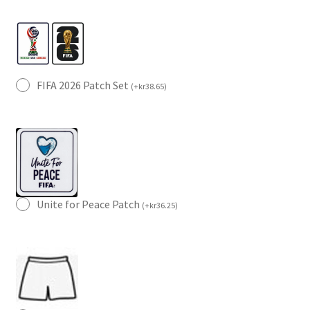
FIFA 2026 Patch Set
(
+
kr
38.65
)
Unite for Peace Patch
(
+
kr
36.25
)