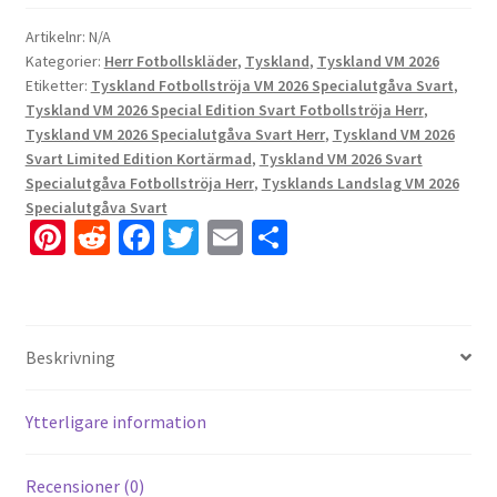
Artikelnr:
N/A
Kategorier:
Herr Fotbollskläder
,
Tyskland
,
Tyskland VM 2026
Etiketter:
Tyskland Fotbollströja VM 2026 Specialutgåva Svart
,
Tyskland VM 2026 Special Edition Svart Fotbollströja Herr
,
Tyskland VM 2026 Specialutgåva Svart Herr
,
Tyskland VM 2026
Svart Limited Edition Kortärmad
,
Tyskland VM 2026 Svart
Specialutgåva Fotbollströja Herr
,
Tysklands Landslag VM 2026
Specialutgåva Svart
Pi
R
Fa
T
E
D
nt
e
ce
wi
m
el
er
d
b
tt
ai
a
es
di
o
er
l
Beskrivning
t
t
o
k
Ytterligare information
Recensioner (0)