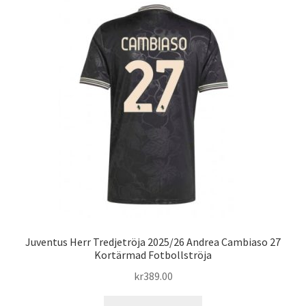
varianter.
De
olika
alternativen
kan
väljas
på
produktsidan
Juventus Herr Tredjetröja 2025/26 Andrea Cambiaso 27
Kortärmad Fotbollströja
kr
389.00
Den