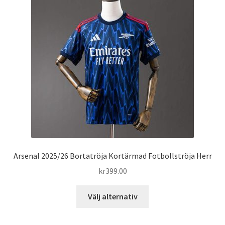
olika
alternativen
kan
väljas
på
produktsidan
Arsenal 2025/26 Bortatröja Kortärmad Fotbollströja Herr
kr
399.00
Den
Välj alternativ
här
produkten