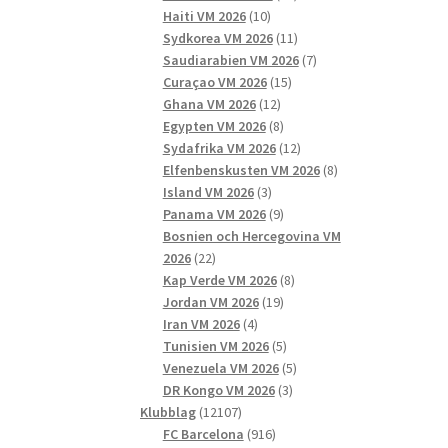
10
produkter
Haiti VM 2026
10
produkter
11
Sydkorea VM 2026
11
produkter
7
Saudiarabien VM 2026
7
15
produkter
Curaçao VM 2026
15
12
produkter
Ghana VM 2026
12
produkter
8
Egypten VM 2026
8
produkter
12
Sydafrika VM 2026
12
produkter
8
Elfenbenskusten VM 2026
8
3
produkter
Island VM 2026
3
produkter
9
Panama VM 2026
9
produkter
Bosnien och Hercegovina VM
22
2026
22
produkter
8
Kap Verde VM 2026
8
19
produkter
Jordan VM 2026
19
4
produkter
Iran VM 2026
4
produkter
5
Tunisien VM 2026
5
produkter
5
Venezuela VM 2026
5
3
produkter
DR Kongo VM 2026
3
12107
produkter
Klubblag
12107
produkter
916
FC Barcelona
916