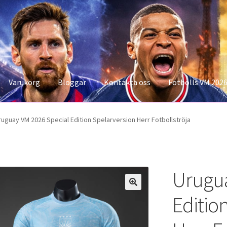
Varukorg
Bloggar
Kontakta oss
Fotbolls VM 202
konto
Storleksguiden
Varukorg
ruguay VM 2026 Special Edition Spelarversion Herr Fotbollströja
Urugua
Editio