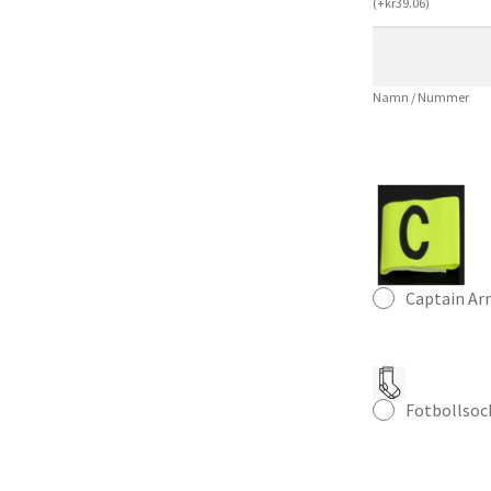
(
+
kr
39.06
)
Spelarversion
Herr
Fotbollströja
Namn / Nummer
mängd
Captain A
Fotbollsoc