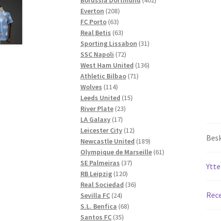
208
produkter
Everton
208
63
produkter
FC Porto
63
produkter
63
Real Betis
63
produkter
31
Sporting Lissabon
31
72
produkter
SSC Napoli
72
produkter
136
West Ham United
136
71
produkter
Athletic Bilbao
71
114
produkter
Wolves
114
produkter
15
Leeds United
15
23
produkter
River Plate
23
17
produkter
LA Galaxy
17
produkter
12
Leicester City
12
Besk
produkter
189
Newcastle United
189
produkter
61
Olympique de Marseille
61
37
produkter
SE Palmeiras
37
Ytte
120
produkter
RB Leipzig
120
produkter
36
Real Sociedad
36
Rece
24
produkter
Sevilla FC
24
produkter
68
S.L. Benfica
68
35
produkter
Santos FC
35