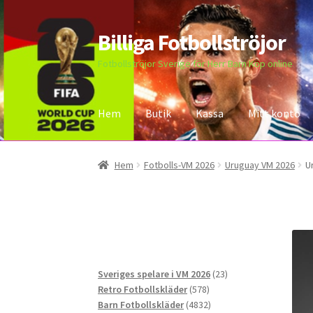
Billiga Fotbollströjor
Hoppa
Hoppa
till
till
Fotbollströjor Sverige för Herr Barn Köp online
navigering
innehåll
Hem
Butik
Kassa
Mitt konto
Hem
Bloggar
Butik
Kassa
Kontakta oss
Mitt 
Hem
Fotbolls-VM 2026
Uruguay VM 2026
U
23
Sveriges spelare i VM 2026
23
578
produkter
Retro Fotbollskläder
578
produkter
4832
Barn Fotbollskläder
4832