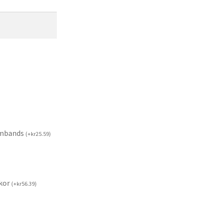
rmbands
(
+
kr
25.59
)
kor
(
+
kr
56.39
)