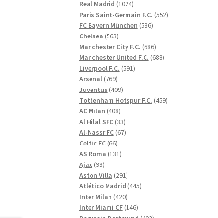
1024
produkter
Real Madrid
1024
produkter
552
Paris Saint-Germain F.C.
552
536
produkter
FC Bayern München
536
563
produkter
Chelsea
563
produkter
686
Manchester City F.C.
686
produkter
688
Manchester United F.C.
688
591
produkter
Liverpool F.C.
591
769
produkter
Arsenal
769
produkter
409
Juventus
409
produkter
459
Tottenham Hotspur F.C.
459
408
produkter
AC Milan
408
produkter
33
Al Hilal SFC
33
produkter
67
Al-Nassr FC
67
66
produkter
Celtic FC
66
produkter
131
AS Roma
131
93
produkter
Ajax
93
produkter
291
Aston Villa
291
produkter
445
Atlético Madrid
445
420
produkter
Inter Milan
420
produkter
146
Inter Miami CF
146
produkter
402
Borussia Dortmund
402