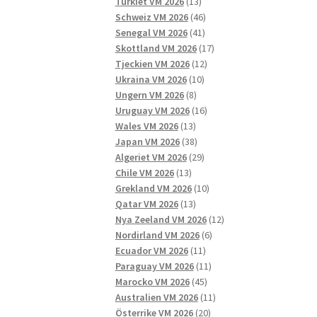
13
produkter
Turkiet VM 2026
13
produkter
46
Schweiz VM 2026
46
41
produkter
Senegal VM 2026
41
produkter
17
Skottland VM 2026
17
12
produkter
Tjeckien VM 2026
12
10
produkter
Ukraina VM 2026
10
8
produkter
Ungern VM 2026
8
produkter
16
Uruguay VM 2026
16
13
produkter
Wales VM 2026
13
produkter
38
Japan VM 2026
38
produkter
29
Algeriet VM 2026
29
13
produkter
Chile VM 2026
13
produkter
10
Grekland VM 2026
10
13
produkter
Qatar VM 2026
13
produkter
12
Nya Zeeland VM 2026
12
6
produkter
Nordirland VM 2026
6
11
produkter
Ecuador VM 2026
11
produkter
11
Paraguay VM 2026
11
45
produkter
Marocko VM 2026
45
produkter
11
Australien VM 2026
11
20
produkter
Österrike VM 2026
20