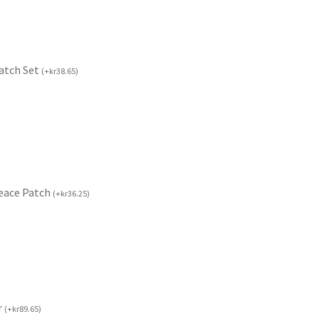
Patch Set
(
+
kr
38.65
)
Peace Patch
(
+
kr
36.25
)
r
(
+
kr
89.65
)