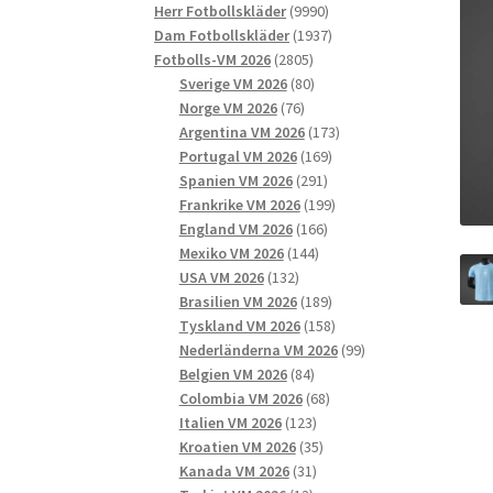
9990
produkter
Herr Fotbollskläder
9990
produkter
1937
Dam Fotbollskläder
1937
2805
produkter
Fotbolls-VM 2026
2805
produkter
80
Sverige VM 2026
80
76
produkter
Norge VM 2026
76
produkter
173
Argentina VM 2026
173
169
produkter
Portugal VM 2026
169
291
produkter
Spanien VM 2026
291
produkter
199
Frankrike VM 2026
199
166
produkter
England VM 2026
166
144
produkter
Mexiko VM 2026
144
132
produkter
USA VM 2026
132
produkter
189
Brasilien VM 2026
189
produkter
158
Tyskland VM 2026
158
produkter
99
Nederländerna VM 2026
99
84
produkter
Belgien VM 2026
84
produkter
68
Colombia VM 2026
68
123
produkter
Italien VM 2026
123
produkter
35
Kroatien VM 2026
35
31
produkter
Kanada VM 2026
31