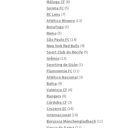
6
produkter
Málaga CF
6
5
produkter
Girona FC
5
7
produkter
RC Lens
7
produkter
13
Atlético Mineiro
13
5
produkter
Botafogo
5
5
produkter
Remo
5
produkter
14
São Paulo FC
14
produkter
9
New York Red Bulls
9
produkter
5
Sport Club do Recife
5
13
produkter
Grêmio
13
produkter
1
Sporting de Gijón
1
11
produkt
Fluminense FC
11
produkter
3
Atlético Nacional
3
9
produkter
Bahia
9
produkter
6
Valencia CF
6
8
produkter
Rangers
8
produkter
3
Córdoba CF
3
produkter
18
Cruzeiro EC
18
produkter
10
Internacional
10
produkter
11
Borussia Mönchengladbach
11
11
produkter
Vasco da Gama
11