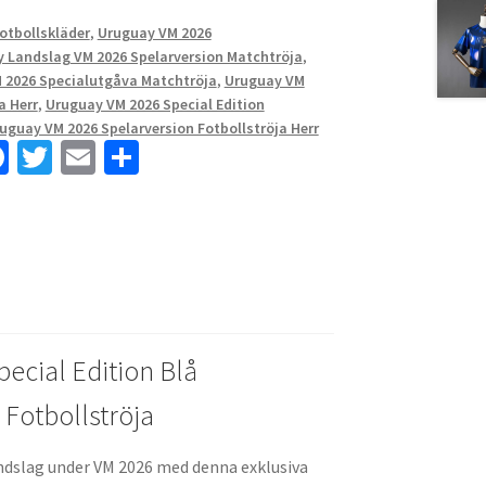
Fotbollskläder
,
Uruguay VM 2026
 Landslag VM 2026 Spelarversion Matchtröja
,
 2026 Specialutgåva Matchtröja
,
Uruguay VM
a Herr
,
Uruguay VM 2026 Special Edition
uguay VM 2026 Spelarversion Fotbollströja Herr
Fa
T
E
D
ce
wi
m
el
b
tt
ai
a
o
er
l
o
k
ecial Edition Blå
 Fotbollströja
landslag under VM 2026 med denna exklusiva