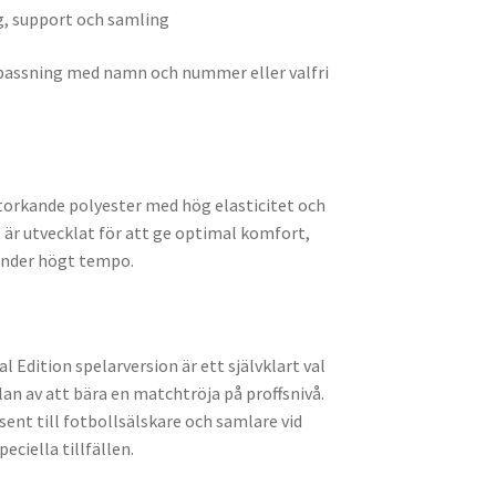
ng, support och samling
npassning med namn och nummer eller valfri
btorkande polyester med hög elasticitet och
är utvecklat för att ge optimal komfort,
under högt tempo.
 Edition spelarversion är ett självklart val
lan av att bära en matchtröja på proffsnivå.
ent till fotbollsälskare och samlare vid
peciella tillfällen.