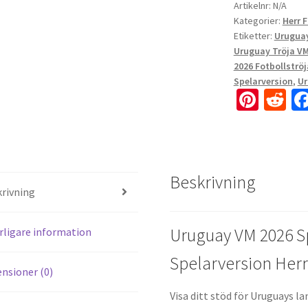
Artikelnr:
N/A
Kategorier:
Herr 
Etiketter:
Uruguay
Uruguay Tröja VM
2026 Fotbollströj
Spelarversion
,
Ur
Pi
R
nt
e
er
d
es
di
Beskrivning
t
t
rivning
Uruguay VM 2026 Sp
rligare information
Spelarversion Herr
nsioner (0)
Visa ditt stöd för Uruguays 