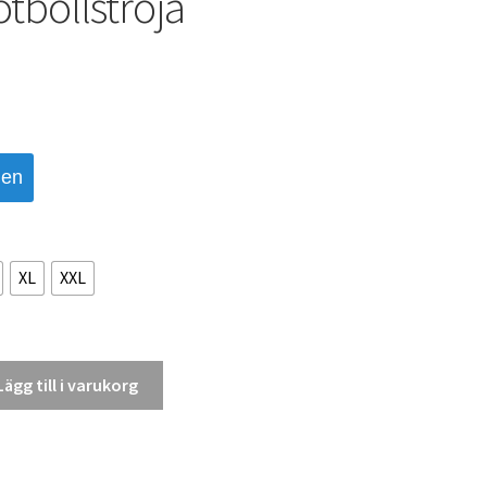
tbollströja
den
XL
XXL
Lägg till i varukorg