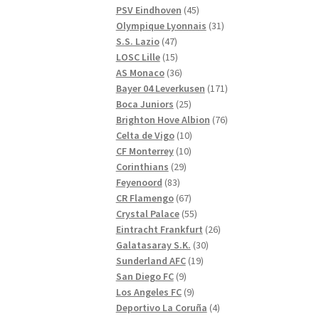
produkter
45
PSV Eindhoven
45
produkter
31
Olympique Lyonnais
31
47
produkter
S.S. Lazio
47
produkter
15
LOSC Lille
15
produkter
36
AS Monaco
36
produkter
171
Bayer 04 Leverkusen
171
25
produkter
Boca Juniors
25
produkter
76
Brighton Hove Albion
76
10
produkter
Celta de Vigo
10
10
produkter
CF Monterrey
10
29
produkter
Corinthians
29
83
produkter
Feyenoord
83
produkter
67
CR Flamengo
67
produkter
55
Crystal Palace
55
produkter
26
Eintracht Frankfurt
26
30
produkter
Galatasaray S.K.
30
19
produkter
Sunderland AFC
19
9
produkter
San Diego FC
9
produkter
9
Los Angeles FC
9
produkter
4
Deportivo La Coruña
4