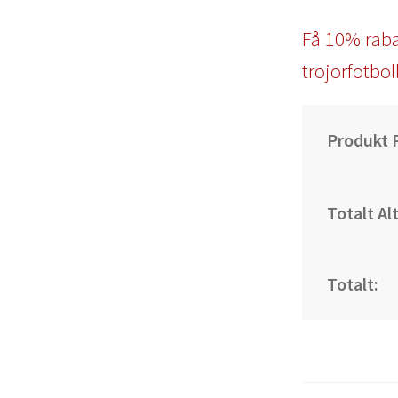
Få 10% raba
trojorfotbol
Produkt P
Totalt Al
Totalt: