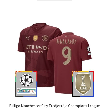
produkten
har
flera
varianter.
De
olika
alternativen
kan
väljas
på
produktsidan
Billiga Manchester City Tredjetröja Champions League