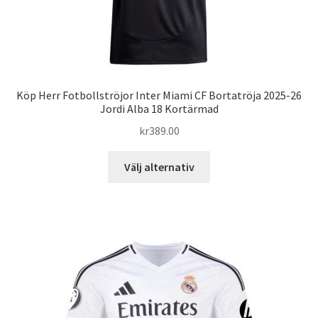
Köp Herr Fotbollströjor Inter Miami CF Bortatröja 2025-26
Jordi Alba 18 Kortärmad
kr
389.00
Den
Välj alternativ
här
produkten
har
flera
varianter.
De
olika
alternativen