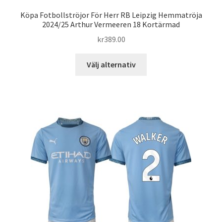
Köpa Fotbollströjor För Herr RB Leipzig Hemmatröja
2024/25 Arthur Vermeeren 18 Kortärmad
kr
389.00
Den
Välj alternativ
här
produkten
har
flera
varianter.
De
olika
alternativen
kan
väljas
på
produktsidan