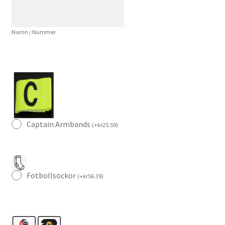
mängd
Namn / Nummer
Captain Armbands
(
+
kr
25.59
)
Fotbollsockor
(
+
kr
56.39
)