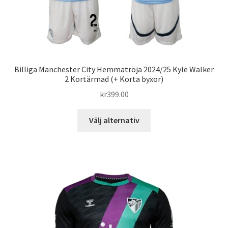
Billiga Manchester City Hemmatröja 2024/25 Kyle Walker
2 Kortärmad (+ Korta byxor)
kr
399.00
Den
Välj alternativ
här
produkten
har
flera
varianter.
De
olika
alternativen