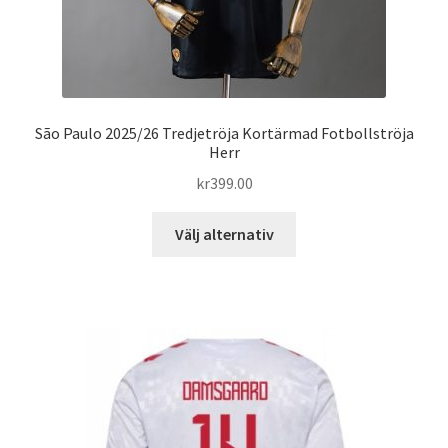
São Paulo 2025/26 Tredjetröja Kortärmad Fotbollströja
Herr
kr
399.00
Den
Välj alternativ
här
produkten
har
flera
varianter.
De
olika
alternativen
kan