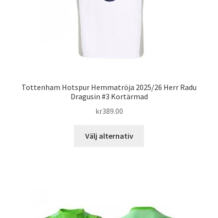
produktsidan
Tottenham Hotspur Hemmatröja 2025/26 Herr Radu
Dragusin #3 Kortärmad
kr
389.00
Den
Välj alternativ
här
produkten
har
flera
varianter.
De
olika