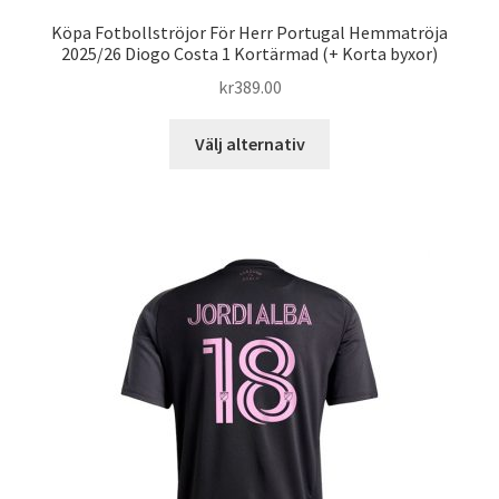
Köpa Fotbollströjor För Herr Portugal Hemmatröja
2025/26 Diogo Costa 1 Kortärmad (+ Korta byxor)
kr
389.00
Den
Välj alternativ
här
produkten
har
flera
varianter.
De
olika
alternativen
kan
väljas
på
produktsidan