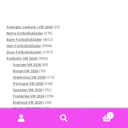
har
flera
varianter.
De
23
Sveriges spelare i VM 2026
23
olika
578
produkter
Retro Fotbollskläder
578
alternativen
produkter
4832
Barn Fotbollskläder
4832
kan
9990
produkter
Herr Fotbollskläder
9990
väljas
produkter
1937
Dam Fotbollskläder
1937
på
2805
produkter
Fotbolls-VM 2026
2805
produktsidan
produkter
80
Sverige VM 2026
80
76
produkter
Norge VM 2026
76
produkter
173
Argentina VM 2026
173
169
produkter
Portugal VM 2026
169
291
produkter
Spanien VM 2026
291
produkter
199
Frankrike VM 2026
199
166
produkter
England VM 2026
166
144
produkter
Mexiko VM 2026
144
132
produkter
USA VM 2026
132
0
produkter
189
Brasilien VM 2026
189
Sök
Sök
produkter
158
Tyskland VM 2026
158