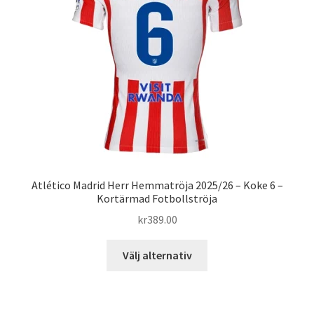
Atlético Madrid Herr Hemmatröja 2025/26 – Koke 6 –
Kortärmad Fotbollströja
kr
389.00
Den
Välj alternativ
här
produkten
har