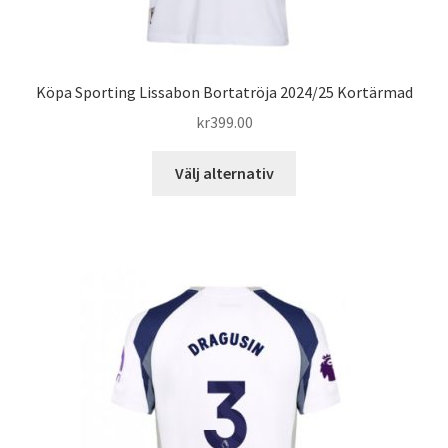
Köpa Sporting Lissabon Bortatröja 2024/25 Kortärmad
kr
399.00
Den
Välj alternativ
här
produkten
har
flera
varianter.
De
olika
alternativen
kan
väljas
på