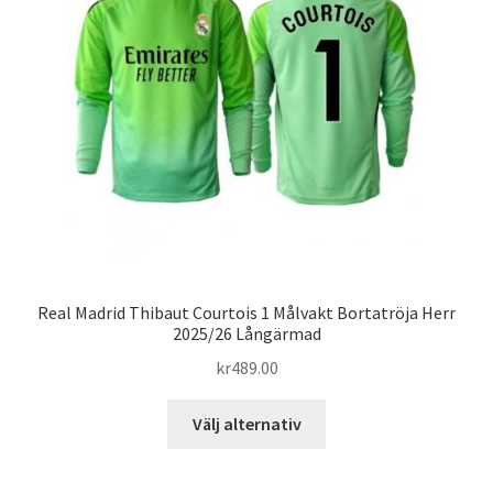
alternativen
kan
väljas
på
produktsidan
Real Madrid Thibaut Courtois 1 Målvakt Bortatröja Herr
2025/26 Långärmad
kr
489.00
Den
Välj alternativ
här
produkten