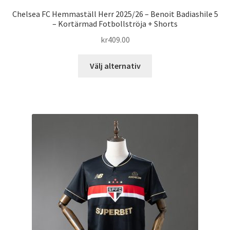
Chelsea FC Hemmaställ Herr 2025/26 – Benoit Badiashile 5
– Kortärmad Fotbollströja + Shorts
kr
409.00
Den
Välj alternativ
här
produkten
har
flera
varianter.
De
olika
alternativen
kan
väljas
på
produktsidan