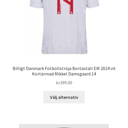
väljas
på
produktsidan
Billigt Danmark Fotbollströja Bortaställ EM 2024 vit
Kortärmad Mikkel Damsgaard 14
kr
399.00
Den
Välj alternativ
här
produkten
har
flera