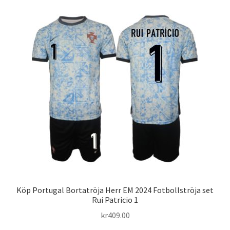
flera
varianter.
De
olika
alternativen
kan
väljas
på
produktsidan
Köp Portugal Bortatröja Herr EM 2024 Fotbollströja set
Rui Patricio 1
kr
409.00