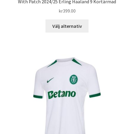
With Patch 2024/25 Erling Haaland 9 Kortärmad
kr
399.00
Den
Välj alternativ
här
produkten
har
flera
varianter.
De
olika
alternativen
kan
väljas
på
produktsidan