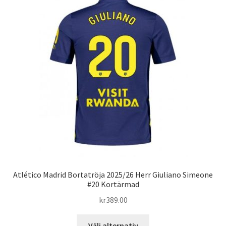
varianter.
De
olika
alternativen
kan
väljas
på
produktsidan
Atlético Madrid Bortatröja 2025/26 Herr Giuliano Simeone
#20 Kortärmad
kr
389.00
Den
Välj alternativ