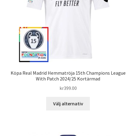
kan
väljas
på
produktsidan
Köpa Real Madrid Hemmatröja 15th Champions League
With Patch 2024/25 Kortärmad
kr
399.00
Den
Välj alternativ
här
produkten
har
flera