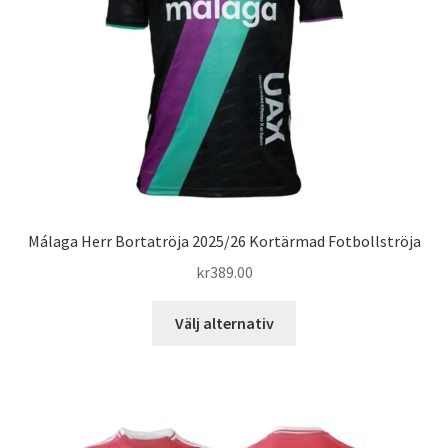
kan
väljas
på
produktsidan
Málaga Herr Bortatröja 2025/26 Kortärmad Fotbollströja
kr
389.00
Den
Välj alternativ
här
produkten
har
flera
varianter.