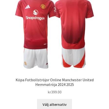
De
olika
alternativen
kan
väljas
på
produktsidan
Köpa Fotbollströjor Online Manchester United
Hemmatröja 2024 2025
kr
399.00
Den
Välj alternativ
här