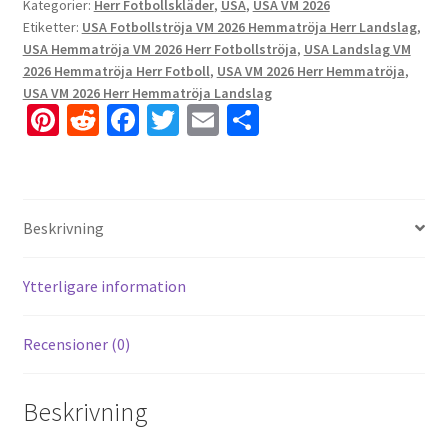
Kategorier:
Herr Fotbollskläder
,
USA
,
USA VM 2026
Etiketter:
USA Fotbollströja VM 2026 Hemmatröja Herr Landslag
,
USA Hemmatröja VM 2026 Herr Fotbollströja
,
USA Landslag VM
2026 Hemmatröja Herr Fotboll
,
USA VM 2026 Herr Hemmatröja
,
USA VM 2026 Herr Hemmatröja Landslag
Pi
R
Fa
T
E
D
nt
e
ce
wi
m
el
er
d
b
tt
ai
a
es
di
o
er
l
Beskrivning
t
t
o
k
Ytterligare information
Recensioner (0)
Beskrivning