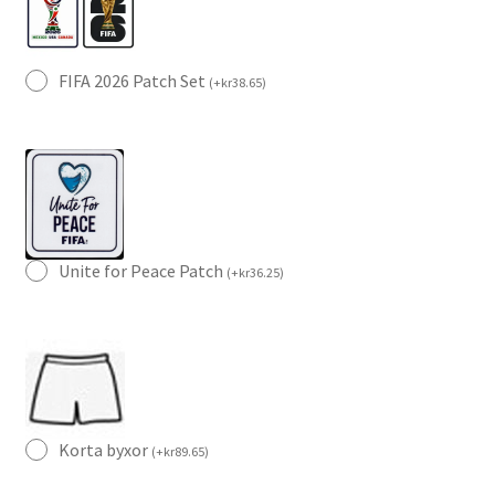
FIFA 2026 Patch Set
(
+
kr
38.65
)
Unite for Peace Patch
(
+
kr
36.25
)
Korta byxor
(
+
kr
89.65
)