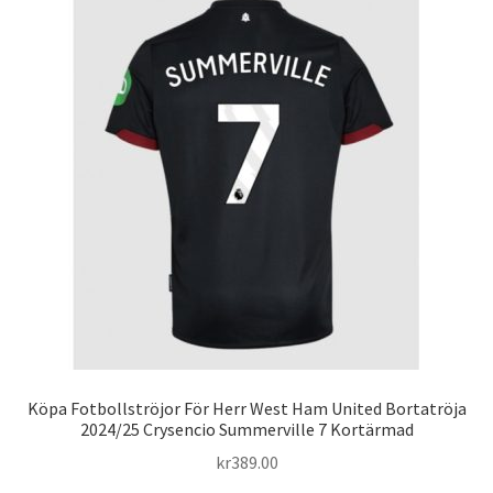
varianter.
De
olika
alternativen
kan
väljas
på
produktsidan
Köpa Fotbollströjor För Herr West Ham United Bortatröja
2024/25 Crysencio Summerville 7 Kortärmad
kr
389.00