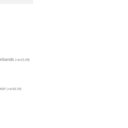
rmbands
(
+
kr
25.59
)
kor
(
+
kr
56.39
)