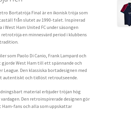
ro Bortatröja Final är en ikonisk tröja som
aställ från slutet av 1990-talet. Inspirerad
na i West Ham United FC under säsongen
 retrotröja en minnesvärd period i klubbens
tradition.
iler som Paolo Di Canio, Frank Lampard och
et gjorde West Ham till ett spännande och
ier League. Den klassiska bortadesignen med
tt autentiskt och tidlöst retroutseende.
andningsbart material erbjuder tröjan hög
 vardagen. Den retroinspirerade designen gör
st Ham-fans och alla som uppskattar