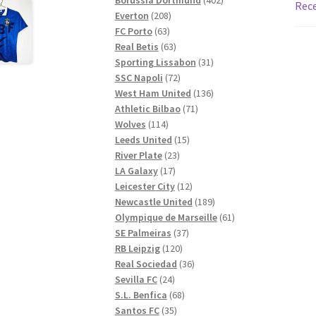
Rece
208
produkter
Everton
208
63
produkter
FC Porto
63
produkter
63
Real Betis
63
produkter
31
Sporting Lissabon
31
72
produkter
SSC Napoli
72
produkter
136
West Ham United
136
71
produkter
Athletic Bilbao
71
114
produkter
Wolves
114
produkter
15
Leeds United
15
23
produkter
River Plate
23
17
produkter
LA Galaxy
17
produkter
12
Leicester City
12
produkter
189
Newcastle United
189
produkter
61
Olympique de Marseille
61
37
produkter
SE Palmeiras
37
120
produkter
RB Leipzig
120
produkter
36
Real Sociedad
36
24
produkter
Sevilla FC
24
produkter
68
S.L. Benfica
68
35
produkter
Santos FC
35