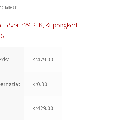
r
(
+
kr
89.65
)
tt över 729 SEK, Kupongkod:
l6
ris:
kr429.00
ternativ:
kr0.00
kr429.00