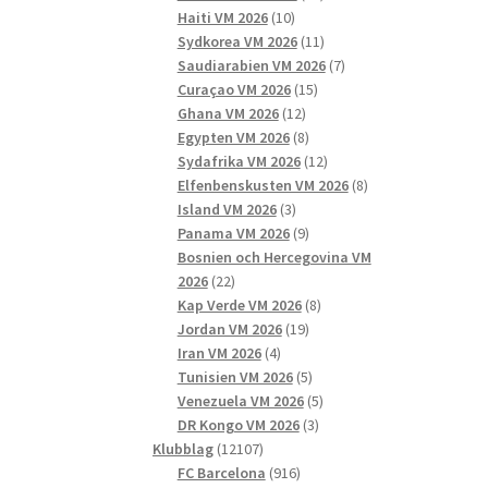
10
produkter
Haiti VM 2026
10
produkter
11
Sydkorea VM 2026
11
produkter
7
Saudiarabien VM 2026
7
15
produkter
Curaçao VM 2026
15
12
produkter
Ghana VM 2026
12
produkter
8
Egypten VM 2026
8
produkter
12
Sydafrika VM 2026
12
produkter
8
Elfenbenskusten VM 2026
8
3
produkter
Island VM 2026
3
produkter
9
Panama VM 2026
9
produkter
Bosnien och Hercegovina VM
22
2026
22
produkter
8
Kap Verde VM 2026
8
19
produkter
Jordan VM 2026
19
4
produkter
Iran VM 2026
4
produkter
5
Tunisien VM 2026
5
produkter
5
Venezuela VM 2026
5
3
produkter
DR Kongo VM 2026
3
12107
produkter
Klubblag
12107
produkter
916
FC Barcelona
916