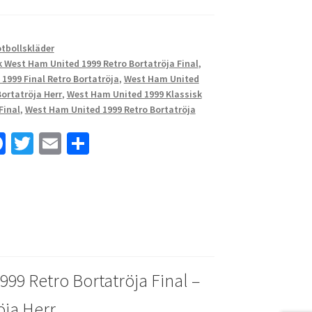
otbollskläder
k West Ham United 1999 Retro Bortatröja Final
,
1999 Final Retro Bortatröja
,
West Ham United
Bortatröja Herr
,
West Ham United 1999 Klassisk
Final
,
West Ham United 1999 Retro Bortatröja
Fa
T
E
D
ce
wi
m
el
b
tt
ai
a
o
er
l
o
k
99 Retro Bortatröja Final –
öja Herr