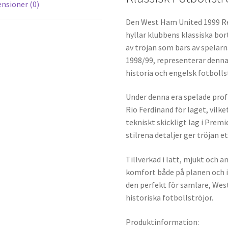
nsioner (0)
Den West Ham United 1999 Ret
hyllar klubbens klassiska bort
av tröjan som bars av spelar
1998/99, representerar denna
historia och engelsk fotbolls
Under denna era spelade prof
Rio Ferdinand för laget, vilk
tekniskt skickligt lag i Prem
stilrena detaljer ger tröjan e
Tillverkad i lätt, mjukt och 
komfort både på planen och i
den perfekt för samlare, We
historiska fotbollströjor.
Produktinformation: