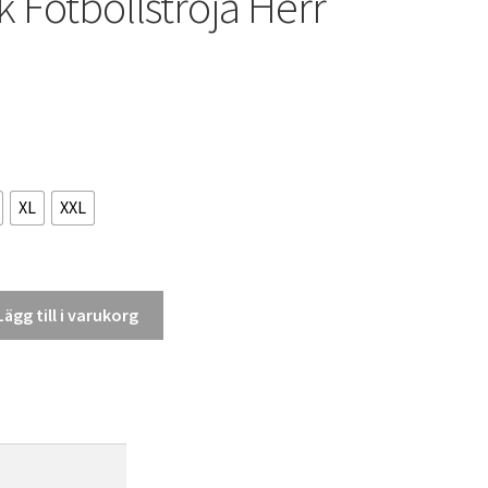
k Fotbollströja Herr
XL
XXL
Lägg till i varukorg