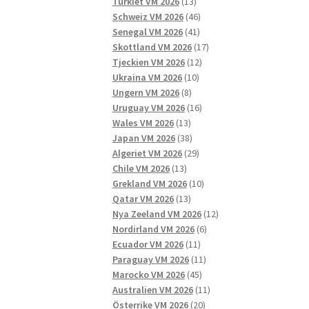
13
produkter
Turkiet VM 2026
13
produkter
46
Schweiz VM 2026
46
41
produkter
Senegal VM 2026
41
produkter
17
Skottland VM 2026
17
12
produkter
Tjeckien VM 2026
12
10
produkter
Ukraina VM 2026
10
8
produkter
Ungern VM 2026
8
produkter
16
Uruguay VM 2026
16
13
produkter
Wales VM 2026
13
produkter
38
Japan VM 2026
38
produkter
29
Algeriet VM 2026
29
13
produkter
Chile VM 2026
13
produkter
10
Grekland VM 2026
10
13
produkter
Qatar VM 2026
13
produkter
12
Nya Zeeland VM 2026
12
6
produkter
Nordirland VM 2026
6
11
produkter
Ecuador VM 2026
11
produkter
11
Paraguay VM 2026
11
45
produkter
Marocko VM 2026
45
produkter
11
Australien VM 2026
11
20
produkter
Österrike VM 2026
20