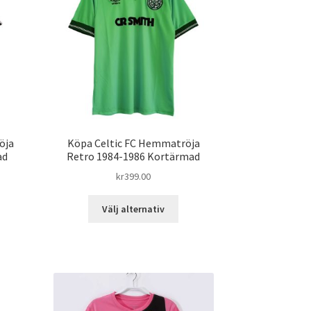
öja
Köpa Celtic FC Hemmatröja
ad
Retro 1984-1986 Kortärmad
kr
399.00
n
Den
Välj alternativ
här
dukten
produkten
har
ra
flera
ianter.
varianter.
De
ka
olika