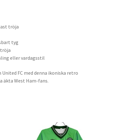
ast tröja
sbart tyg
ströja
ing eller vardagsstil
m United FC med denna ikoniska retro
lla äkta West Ham-fans.