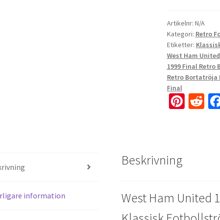
Artikelnr:
N/A
Kategori:
Retro F
Etiketter:
Klassis
West Ham United 
1999 Final Retro 
Retro Bortatröja 
Final
Pi
R
nt
e
er
d
es
di
Beskrivning
t
t
rivning
West Ham United 19
rligare information
Klassisk Fotbollstr