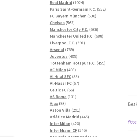
1024
produkter
Real Madrid
1024
produkter
552
Paris Saint-Germain F.C.
552
536
produkter
FC Bayern München
536
563
produkter
Chelsea
563
produkter
686
Manchester City F.C.
686
produkter
688
Manchester United F.C.
688
591
produkter
Liverpool F.C.
591
769
produkter
Arsenal
769
produkter
409
Juventus
409
produkter
459
Tottenham Hotspur F.C.
459
408
produkter
AC Milan
408
produkter
33
Al Hilal SFC
33
produkter
67
Al-Nassr FC
67
66
produkter
Celtic FC
66
produkter
131
AS Roma
131
93
produkter
Ajax
93
Besk
produkter
291
Aston Villa
291
produkter
445
Atlético Madrid
445
Ytte
420
produkter
Inter Milan
420
produkter
146
Inter Miami CF
146
produkter
402
Borussia Dortmund
402