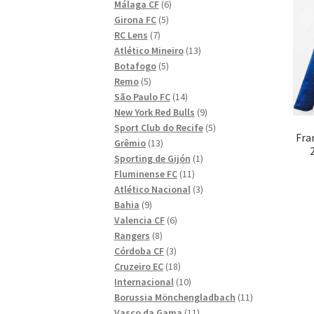
6
produkter
Málaga CF
6
5
produkter
Girona FC
5
7
produkter
RC Lens
7
produkter
13
Atlético Mineiro
13
5
produkter
Botafogo
5
5
produkter
Remo
5
produkter
14
São Paulo FC
14
produkter
9
New York Red Bulls
9
produkter
5
Sport Club do Recife
5
Fra
13
produkter
Grêmio
13
produkter
1
Sporting de Gijón
1
11
produkt
Fluminense FC
11
produkter
3
Atlético Nacional
3
9
produkter
Bahia
9
produkter
6
Valencia CF
6
8
produkter
Rangers
8
produkter
3
Córdoba CF
3
produkter
18
Cruzeiro EC
18
produkter
10
Internacional
10
produkter
11
Borussia Mönchengladbach
11
11
produkter
Vasco da Gama
11