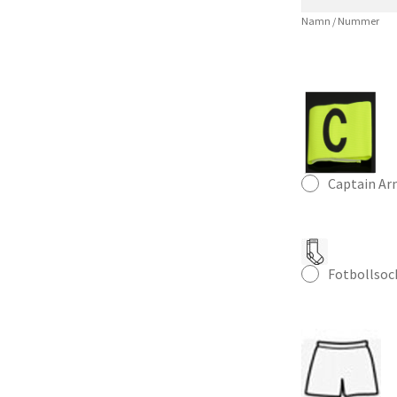
–
Namn / Nummer
Klassisk
Fotbollströja
Herr
mängd
Captain A
Fotbollsoc