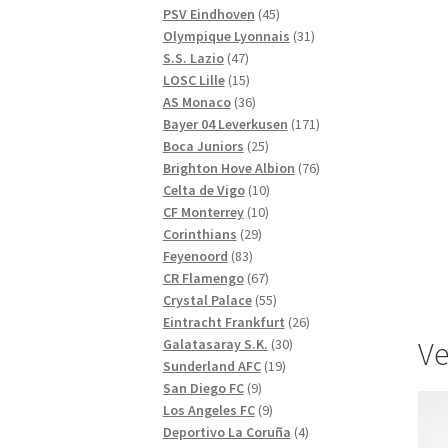
produkter
45
PSV Eindhoven
45
produkter
31
Olympique Lyonnais
31
47
produkter
S.S. Lazio
47
produkter
15
LOSC Lille
15
produkter
36
AS Monaco
36
produkter
171
Bayer 04 Leverkusen
171
25
produkter
Boca Juniors
25
produkter
76
Brighton Hove Albion
76
10
produkter
Celta de Vigo
10
10
produkter
CF Monterrey
10
29
produkter
Corinthians
29
83
produkter
Feyenoord
83
produkter
67
CR Flamengo
67
produkter
55
Crystal Palace
55
produkter
26
Eintracht Frankfurt
26
30
produkter
Ve
Galatasaray S.K.
30
19
produkter
Sunderland AFC
19
9
produkter
San Diego FC
9
produkter
9
Los Angeles FC
9
produkter
4
Deportivo La Coruña
4