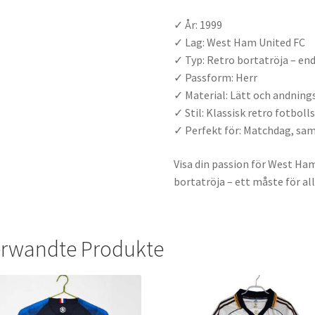
✓ År: 1999
✓ Lag: West Ham United FC
✓ Typ: Retro bortatröja – end
✓ Passform: Herr
✓ Material: Lätt och andning
✓ Stil: Klassisk retro fotboll
✓ Perfekt för: Matchdag, saml
Visa din passion för West Ha
bortatröja – ett måste för a
rwandte Produkte