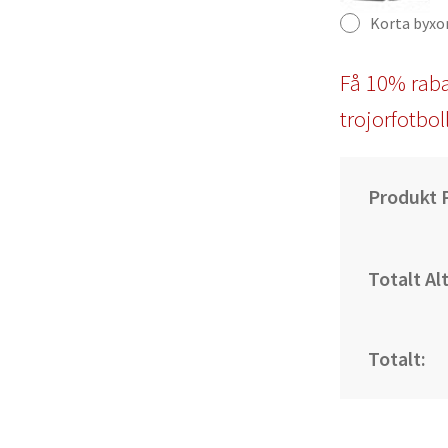
Korta byxo
Få 10% raba
trojorfotbol
Produkt P
Totalt Al
Totalt: