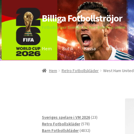
Billiga Fotbollströjor
Hoppa
Hoppa
till
till
Fotbollströjor Sverige för Herr Barn Köp online
navigering
innehåll
Hem
Butik
Kassa
Mitt konto
Hem
Bloggar
Butik
Kassa
Kontakta oss
Mitt 
Hem
Retro Fotbollskläder
West Ham United 1
23
Sveriges spelare i VM 2026
23
578
produkter
Retro Fotbollskläder
578
produkter
4832
Barn Fotbollskläder
4832