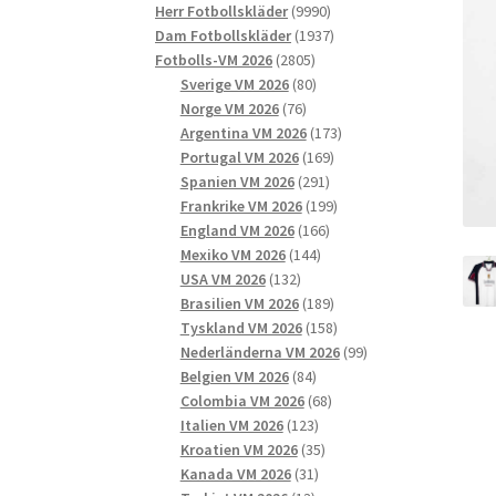
9990
produkter
Herr Fotbollskläder
9990
produkter
1937
Dam Fotbollskläder
1937
2805
produkter
Fotbolls-VM 2026
2805
produkter
80
Sverige VM 2026
80
76
produkter
Norge VM 2026
76
produkter
173
Argentina VM 2026
173
169
produkter
Portugal VM 2026
169
291
produkter
Spanien VM 2026
291
produkter
199
Frankrike VM 2026
199
166
produkter
England VM 2026
166
144
produkter
Mexiko VM 2026
144
132
produkter
USA VM 2026
132
produkter
189
Brasilien VM 2026
189
produkter
158
Tyskland VM 2026
158
produkter
99
Nederländerna VM 2026
99
84
produkter
Belgien VM 2026
84
produkter
68
Colombia VM 2026
68
123
produkter
Italien VM 2026
123
produkter
35
Kroatien VM 2026
35
31
produkter
Kanada VM 2026
31