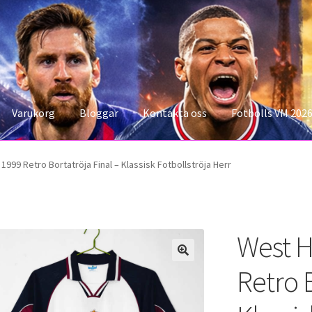
Varukorg
Bloggar
Kontakta oss
Fotbolls VM 202
konto
Storleksguiden
Varukorg
999 Retro Bortatröja Final – Klassisk Fotbollströja Herr
West H
Retro B