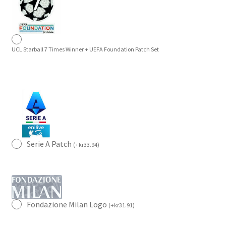
UCL Starball 7 Times Winner + UEFA Foundation Patch Set
Serie A Patch
(
+
kr
33.94
)
Fondazione Milan Logo
(
+
kr
31.91
)