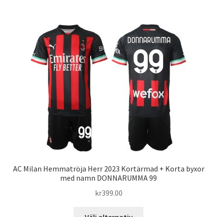
har
flera
varianter.
De
olika
alternativen
kan
väljas
på
produktsidan
AC Milan Hemmatröja Herr 2023 Kortärmad + Korta byxor
med namn DONNARUMMA 99
kr
399.00
Den