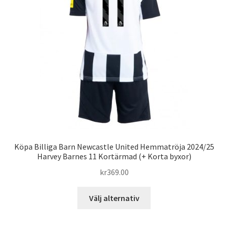
kan
väljas
på
produktsidan
Köpa Billiga Barn Newcastle United Hemmatröja 2024/25
Harvey Barnes 11 Kortärmad (+ Korta byxor)
kr
369.00
Den
Välj alternativ
här
produkten