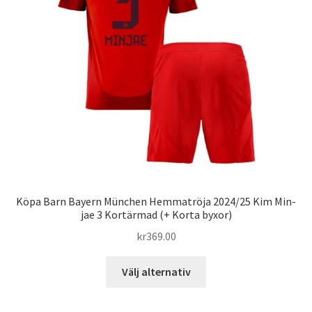
kan
väljas
på
produktsidan
Köpa Barn Bayern München Hemmatröja 2024/25 Kim Min-
jae 3 Kortärmad (+ Korta byxor)
kr
369.00
Den
Välj alternativ
här
produkten