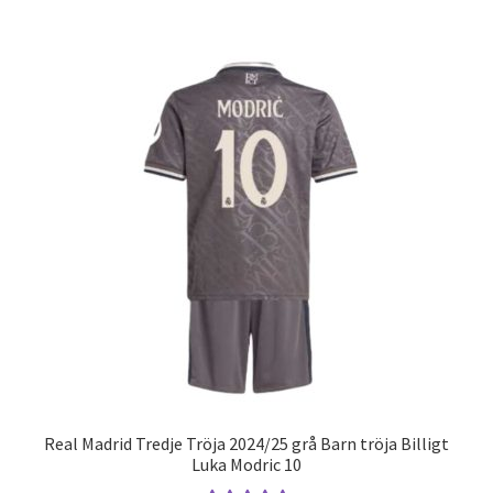
har
flera
varianter.
De
olika
alternativen
kan
väljas
på
produktsidan
Real Madrid Tredje Tröja 2024/25 grå Barn tröja Billigt
Luka Modric 10