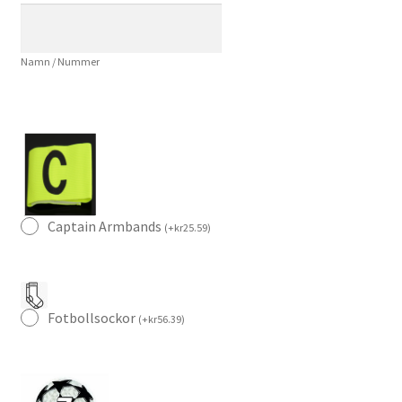
och
Shorts
Namn / Nummer
mängd
Captain Armbands
(
+
kr
25.59
)
Fotbollsockor
(
+
kr
56.39
)