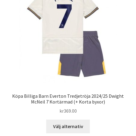
Köpa Billiga Barn Everton Tredjetröja 2024/25 Dwight
McNeil 7 Kortärmad (+ Korta byxor)
kr
369.00
Den
Välj alternativ
här