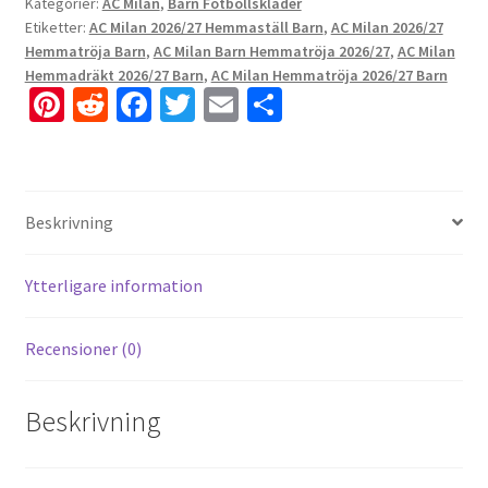
Kategorier:
AC Milan
,
Barn Fotbollskläder
Etiketter:
AC Milan 2026/27 Hemmaställ Barn
,
AC Milan 2026/27
Hemmatröja Barn
,
AC Milan Barn Hemmatröja 2026/27
,
AC Milan
Hemmadräkt 2026/27 Barn
,
AC Milan Hemmatröja 2026/27 Barn
Pi
R
Fa
T
E
D
nt
e
ce
wi
m
el
er
d
b
tt
ai
a
es
di
o
er
l
Beskrivning
t
t
o
k
Ytterligare information
Recensioner (0)
Beskrivning