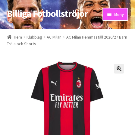
Billiga Fotbollströjor
Hoppa
Hoppa
Meny
till
till
navigering
innehåll
Hem
Hem
Klubblag
AC Milan
AC Milan Hemmaställ 2026/27 Barn
Tröja och Shorts
Bloggar
Butik
Kassa
Kontakta oss
Mitt konto
Storleksguiden