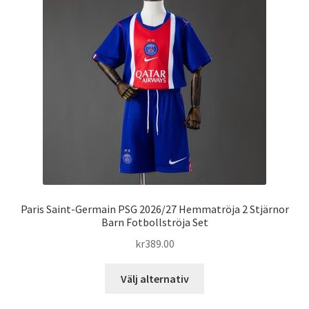
olika
alternativen
kan
väljas
på
produktsidan
Paris Saint-Germain PSG 2026/27 Hemmatröja 2 Stjärnor
Barn Fotbollströja Set
kr
389.00
Den
Välj alternativ
här
produkten