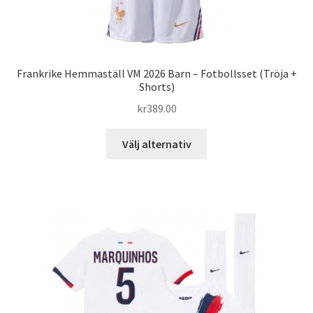
Frankrike Hemmaställ VM 2026 Barn – Fotbollsset (Tröja +
Shorts)
kr
389.00
Den
Välj alternativ
här
produkten
har
flera
varianter.
De
olika
alternativen
kan
väljas