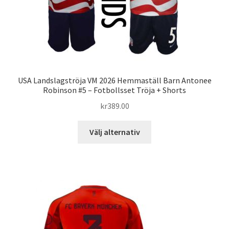
USA Landslagströja VM 2026 Hemmaställ Barn Antonee
Robinson #5 – Fotbollsset Tröja + Shorts
kr
389.00
Den
Välj alternativ
här
produkten
har
flera
varianter.
De
olika
alternativen