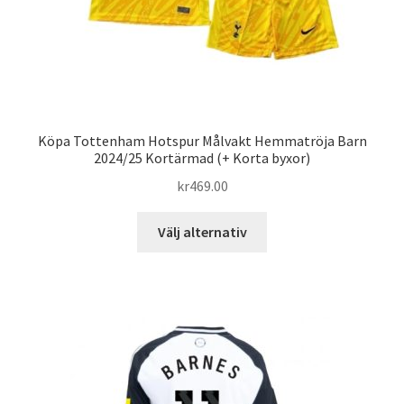
Köpa Tottenham Hotspur Målvakt Hemmatröja Barn
2024/25 Kortärmad (+ Korta byxor)
kr
469.00
Den
Välj alternativ
här
produkten
har
flera
varianter.
De
olika
alternativen