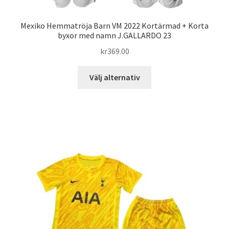
Mexiko Hemmatröja Barn VM 2022 Kortärmad + Korta
byxor med namn J.GALLARDO 23
kr
369.00
Den
Välj alternativ
här
produkten
har
flera
varianter.
De
olika
alternativen
kan
väljas
på
produktsidan