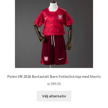
De
olika
alternativen
kan
väljas
på
produktsidan
Polen VM 2026 Bortaställ Barn Fotbollströja med Shorts
kr
389.00
Den
Välj alternativ
här
produkten