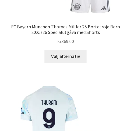
FC Bayern München Thomas Müller 25 Bortatröja Barn
2025/26 Specialutgåva med Shorts
kr
369.00
Den
Välj alternativ
här
produkten
har
flera
varianter.
De
olika
alternativen
kan
väljas