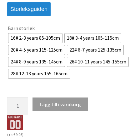
Storleksguiden
Barn storlek
16# 2-3 years 85-105cm
18# 3-4 years 105-115cm
20# 4-5 years 115-125cm
22# 6-7 years 125-135cm
24# 8-9 years 135-145cm
26# 10-11 years 145-155cm
28# 12-13 years 155-165cm
AC
Lägg till i varukorg
Milan
Hemmaställ
2026/27
Barn
(
+
kr
39.06
)
Tröja