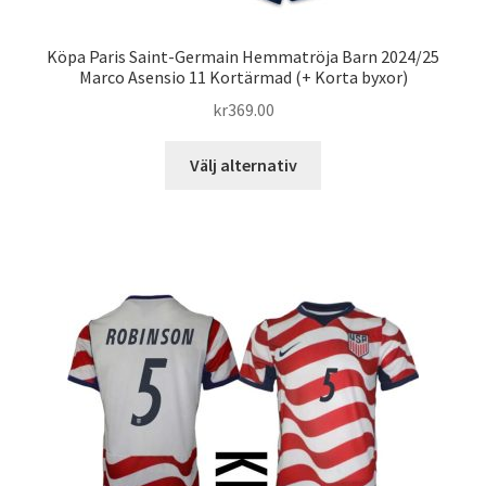
Köpa Paris Saint-Germain Hemmatröja Barn 2024/25
Marco Asensio 11 Kortärmad (+ Korta byxor)
kr
369.00
Den
Välj alternativ
här
produkten
har
flera
varianter.
De
olika
alternativen
kan
väljas
på
produktsidan