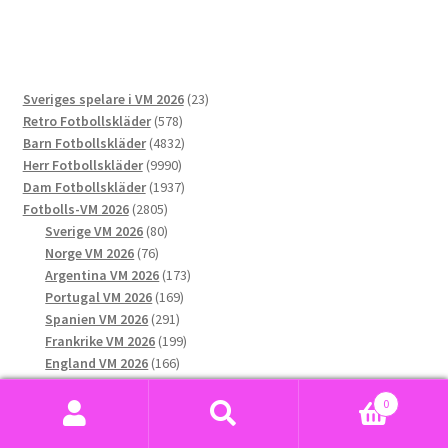
har
flera
varianter.
De
23
Sveriges spelare i VM 2026
23
olika
578
produkter
Retro Fotbollskläder
578
alternativen
produkter
4832
Barn Fotbollskläder
4832
kan
9990
produkter
Herr Fotbollskläder
9990
väljas
produkter
1937
Dam Fotbollskläder
1937
på
2805
produkter
Fotbolls-VM 2026
2805
produktsidan
produkter
80
Sverige VM 2026
80
76
produkter
Norge VM 2026
76
produkter
173
Argentina VM 2026
173
169
produkter
Portugal VM 2026
169
291
produkter
Spanien VM 2026
291
produkter
199
Frankrike VM 2026
199
166
produkter
England VM 2026
166
144
produkter
Mexiko VM 2026
144
0
132
produkter
USA VM 2026
132
Sök
Sök
produkter
189
Brasilien VM 2026
189