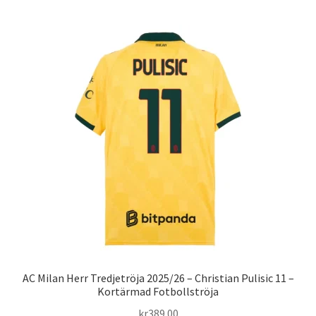
har
flera
varianter.
De
olika
alternativen
kan
väljas
på
produktsidan
AC Milan Herr Tredjetröja 2025/26 – Christian Pulisic 11 –
Kortärmad Fotbollströja
kr
389.00