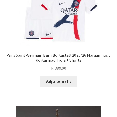
på
produktsidan
Paris Saint-Germain Barn Bortaställ 2025/26 Marquinhos 5
Kortärmad Tröja + Shorts
kr
389.00
Den
Välj alternativ
här
produkten
har
flera
varianter.