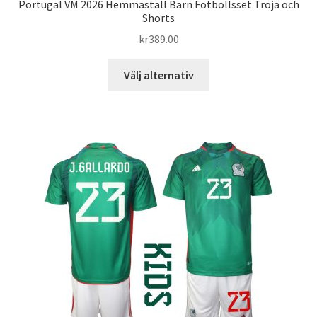
Portugal VM 2026 Hemmaställ Barn Fotbollsset Tröja och
Shorts
kr
389.00
Den
Välj alternativ
här
produkten
har
flera
varianter.
De
olika
alternativen
kan
väljas
på
produktsidan