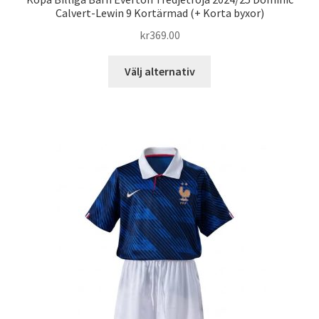
Calvert-Lewin 9 Kortärmad (+ Korta byxor)
kr
369.00
Den
Välj alternativ
här
produkten
har
flera
varianter.
De
olika
alternativen
kan
väljas
på
produktsidan