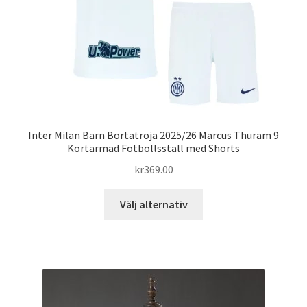
på
produktsidan
Inter Milan Barn Bortatröja 2025/26 Marcus Thuram 9
Kortärmad Fotbollsställ med Shorts
kr
369.00
Den
Välj alternativ
här
produkten
har
flera
varianter.
De