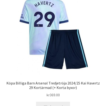
De
olika
alternativen
kan
väljas
på
produktsidan
Köpa Billiga Barn Arsenal Tredjetröja 2024/25 Kai Havertz
29 Kortärmad (+ Korta byxor)
kr
369.00
Den