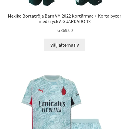
Mexiko Bortatröja Barn VM 2022 Kortärmad + Korta byxor
med tryck A.GUARDADO 18
kr
369.00
Den
Välj alternativ
här
produkten
har
flera
varianter.
De
olika
alternativen
kan
väljas
på
produktsidan