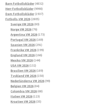
alternativen
produkter
4832
Barn Fotbollskläder
4832
kan
9990
produkter
Herr Fotbollskläder
9990
väljas
produkter
1937
Dam Fotbollskläder
1937
på
2805
produkter
Fotbolls-VM 2026
2805
produktsidan
produkter
80
Sverige VM 2026
80
76
produkter
Norge VM 2026
76
produkter
173
Argentina VM 2026
173
169
produkter
Portugal VM 2026
169
291
produkter
Spanien VM 2026
291
produkter
199
Frankrike VM 2026
199
166
produkter
England VM 2026
166
144
produkter
Mexiko VM 2026
144
132
produkter
USA VM 2026
132
produkter
189
Brasilien VM 2026
189
produkter
158
Tyskland VM 2026
158
produkter
99
Nederländerna VM 2026
99
84
produkter
Belgien VM 2026
84
produkter
68
Colombia VM 2026
68
123
produkter
Italien VM 2026
123
produkter
35
Kroatien VM 2026
35