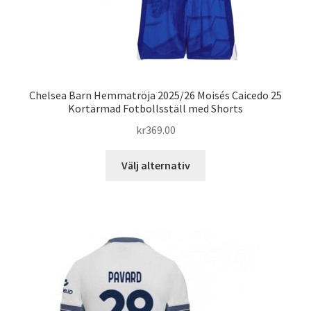
Chelsea Barn Hemmatröja 2025/26 Moisés Caicedo 25
Kortärmad Fotbollsställ med Shorts
kr
369.00
Den
Välj alternativ
här
produkten
har
flera
varianter.
De
olika
alternativen