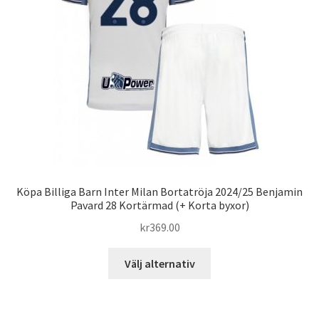
kan
väljas
på
produktsidan
Köpa Billiga Barn Inter Milan Bortatröja 2024/25 Benjamin
Pavard 28 Kortärmad (+ Korta byxor)
kr
369.00
Den
Välj alternativ
här
produkten
har