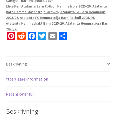
Kategori:
Barn Fotbollskläder
Etiketter:
Atalanta Barn Fotboll Hemmatröja 2025-26
,
Atalanta
Barn Hemma Matchtröja 2025-26
,
Atalanta BC Barn Hemmakit
2025/26
,
Atalanta FC Hemmatröja Barn Fotboll 2025/26
,
Atalanta Hemmadräkt Barn 2025-26
,
Atalanta Hemmatröja Barn
2025/26
Pi
R
Fa
T
E
D
nt
e
ce
wi
m
el
er
d
b
tt
ai
a
es
di
o
er
l
Beskrivning
t
t
o
k
Ytterligare information
Recensioner (0)
Beskrivning