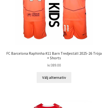
väljas
på
produktsidan
FC Barcelona Raphinha #11 Barn Tredjeställ 2025-26 Tröja
+ Shorts
kr
389.00
Den
Välj alternativ
här
produkten
har
flera
varianter.