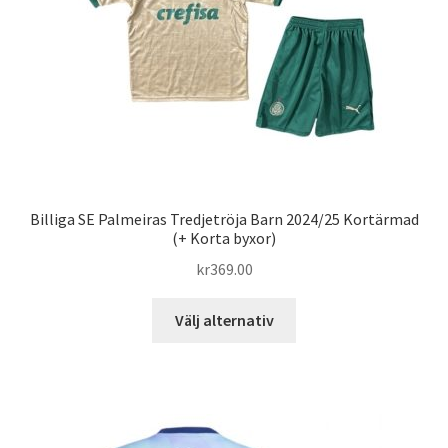
väljas
på
produktsidan
Billiga SE Palmeiras Tredjetröja Barn 2024/25 Kortärmad
(+ Korta byxor)
kr
369.00
Den
Välj alternativ
här
produkten
har
flera
varianter.