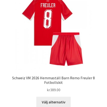
De
olika
alternativen
kan
väljas
på
produktsidan
Schweiz VM 2026 Hemmaställ Barn Remo Freuler 8
Fotbollskit
kr
389.00
Den
Välj alternativ
här