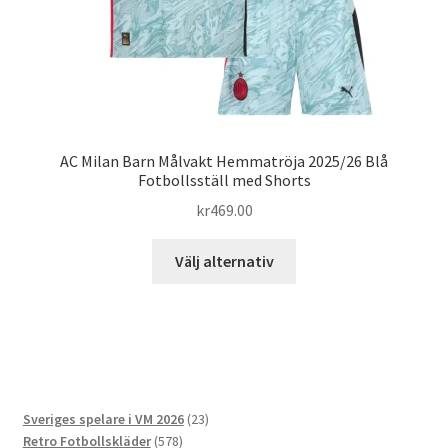
AC Milan Barn Målvakt Hemmatröja 2025/26 Blå
Fotbollsställ med Shorts
kr
469.00
Den
Välj alternativ
här
produkten
har
flera
varianter.
De
23
Sveriges spelare i VM 2026
23
olika
578
produkter
Retro Fotbollskläder
578