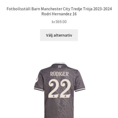
Fotbollsställ Barn Manchester City Tredje Tröja 2023-2024
Rodri Hernandez 16
kr
369.00
Den
Välj alternativ
här
produkten
har
flera
varianter.
De
olika
alternativen
kan
väljas
på
produktsidan