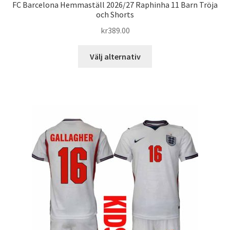
FC Barcelona Hemmaställ 2026/27 Raphinha 11 Barn Tröja
och Shorts
kr
389.00
Den
Välj alternativ
här
produkten
har
flera
varianter.
De
olika
alternativen
kan
väljas
på
produktsidan