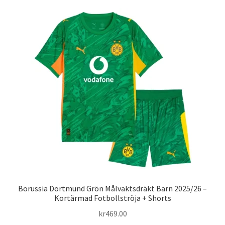
flera
varianter.
De
olika
alternativen
kan
väljas
på
produktsidan
Borussia Dortmund Grön Målvaktsdräkt Barn 2025/26 –
Kortärmad Fotbollströja + Shorts
kr
469.00