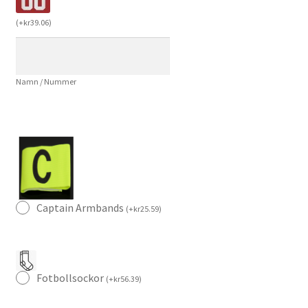
2025/26
(
+
kr
39.06
)
–
Kortärmad
Fotbollsställ
Namn / Nummer
med
Shorts
mängd
Captain Armbands
(
+
kr
25.59
)
Fotbollsockor
(
+
kr
56.39
)