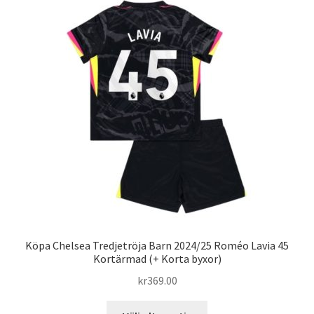
varianter.
De
olika
alternativen
kan
väljas
på
produktsidan
Köpa Chelsea Tredjetröja Barn 2024/25 Roméo Lavia 45
Kortärmad (+ Korta byxor)
kr
369.00
Den