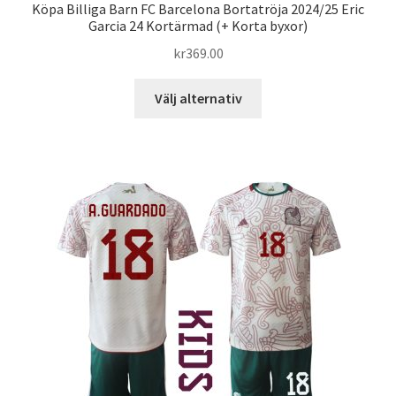
Köpa Billiga Barn FC Barcelona Bortatröja 2024/25 Eric
Garcia 24 Kortärmad (+ Korta byxor)
kr
369.00
Den
Välj alternativ
här
produkten
har
flera
varianter.
De
olika
alternativen
kan
väljas
på
produktsidan