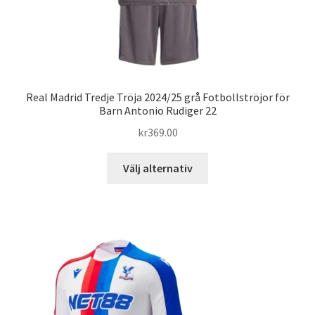
Real Madrid Tredje Tröja 2024/25 grå Fotbollströjor för
Barn Antonio Rudiger 22
kr
369.00
Den
Välj alternativ
här
produkten
har
flera
varianter.
De
olika
alternativen