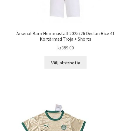
Arsenal Barn Hemmaställ 2025/26 Declan Rice 41
Kortärmad Tröja + Shorts
kr
389.00
Den
Välj alternativ
här
produkten
har
flera
varianter.
De
olika
alternativen
kan