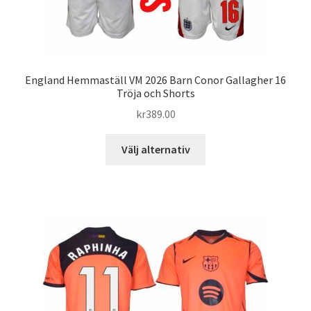
England Hemmaställ VM 2026 Barn Conor Gallagher 16
Tröja och Shorts
kr
389.00
Den
Välj alternativ
här
produkten
har
flera
varianter.
De
olika
alternativen
kan