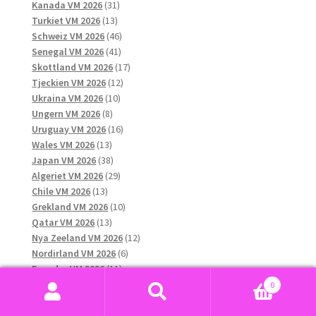
31
produkter
Kanada VM 2026
31
13
produkter
Turkiet VM 2026
13
produkter
46
Schweiz VM 2026
46
41
produkter
Senegal VM 2026
41
produkter
17
Skottland VM 2026
17
12
produkter
Tjeckien VM 2026
12
10
produkter
Ukraina VM 2026
10
8
produkter
Ungern VM 2026
8
produkter
16
Uruguay VM 2026
16
13
produkter
Wales VM 2026
13
produkter
38
Japan VM 2026
38
produkter
29
Algeriet VM 2026
29
13
produkter
Chile VM 2026
13
produkter
10
Grekland VM 2026
10
13
produkter
Qatar VM 2026
13
produkter
12
Nya Zeeland VM 2026
12
6
produkter
Nordirland VM 2026
6
11
produkter
Ecuador VM 2026
11
produkter
11
Paraguay VM 2026
11
0
45
produkter
Marocko VM 2026
45
Sök
Sök
produkter
11
Australien VM 2026
11