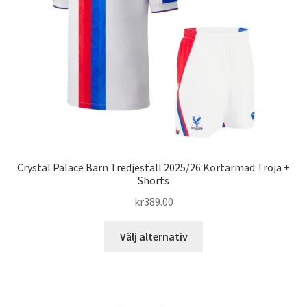
kan
väljas
på
produktsidan
Crystal Palace Barn Tredjeställ 2025/26 Kortärmad Tröja +
Shorts
kr
389.00
Den
Välj alternativ
här
produkten
har
flera