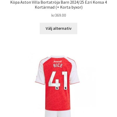
Köpa Aston Villa Bortatröja Barn 2024/25 Ezri Konsa 4
Kortärmad (+ Korta byxor)
kr
369.00
Den
Välj alternativ
här
produkten
har
flera
varianter.
De
olika
alternativen
kan
väljas
på
produktsidan