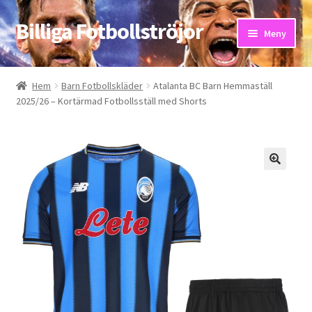
Billiga Fotbollströjor
Hoppa
Hoppa
Meny
till
till
navigering
innehåll
Hem
Hem
Barn Fotbollskläder
Atalanta BC Barn Hemmaställ
2025/26 – Kortärmad Fotbollsställ med Shorts
Bloggar
Butik
Kassa
Kontakta oss
Mitt konto
Storleksguiden