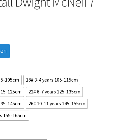
täll Dwight McNeil 7
den
 85-105cm
18# 3-4 years 105-115cm
 115-125cm
22# 6-7 years 125-135cm
 135-145cm
26# 10-11 years 145-155cm
rs 155-165cm