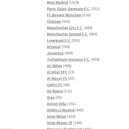
1024
produkter
Real Madrid
1024
produkter
552
Paris Saint-Germain F.C.
552
536
produkter
FC Bayern München
536
563
produkter
Chelsea
563
produkter
686
Manchester City F.C.
686
produkter
688
Manchester United F.C.
688
591
produkter
Liverpool F.C.
591
769
produkter
Arsenal
769
produkter
409
Juventus
409
produkter
459
Tottenham Hotspur F.C.
459
408
produkter
AC Milan
408
produkter
33
Al Hilal SFC
33
produkter
67
Al-Nassr FC
67
66
produkter
Celtic FC
66
produkter
131
AS Roma
131
93
produkter
Ajax
93
produkter
291
Aston Villa
291
produkter
445
Atlético Madrid
445
420
produkter
Inter Milan
420
produkter
146
Inter Miami CF
146
produkter
402
Borussia Dortmund
402