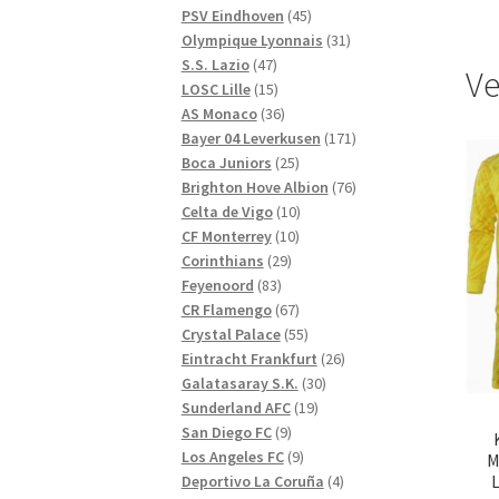
produkter
45
PSV Eindhoven
45
produkter
31
Olympique Lyonnais
31
47
produkter
S.S. Lazio
47
Ve
produkter
15
LOSC Lille
15
produkter
36
AS Monaco
36
produkter
171
Bayer 04 Leverkusen
171
25
produkter
Boca Juniors
25
produkter
76
Brighton Hove Albion
76
10
produkter
Celta de Vigo
10
10
produkter
CF Monterrey
10
29
produkter
Corinthians
29
83
produkter
Feyenoord
83
produkter
67
CR Flamengo
67
produkter
55
Crystal Palace
55
produkter
26
Eintracht Frankfurt
26
30
produkter
Galatasaray S.K.
30
19
produkter
Sunderland AFC
19
9
produkter
San Diego FC
9
produkter
9
Los Angeles FC
9
M
produkter
4
Deportivo La Coruña
4