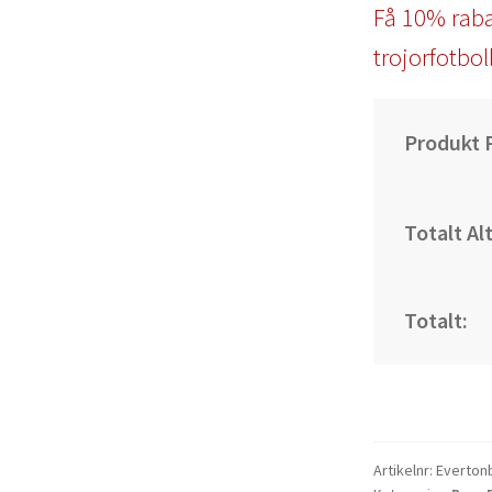
Få 10% raba
trojorfotbol
Produkt P
Totalt Al
Totalt:
Artikelnr:
Everton