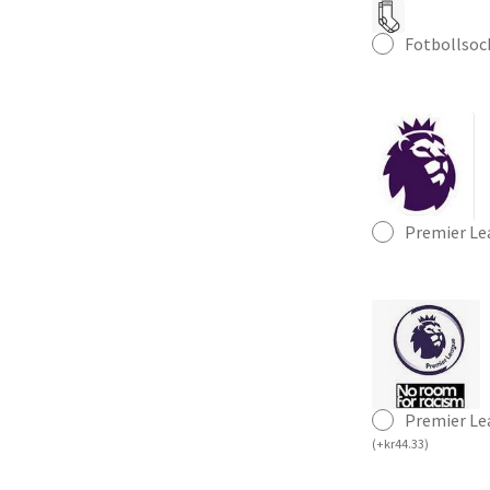
Fotbollsoc
Premier Le
Premier Le
(
+
kr
44.33
)