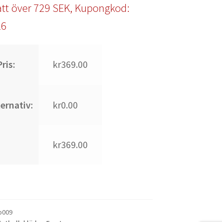
tt över 729 SEK, Kupongkod:
l6
ris:
kr369.00
ternativ:
kr0.00
kr369.00
b009