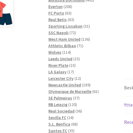
208
produkter
Everton
208
63
produkter
FC Porto
63
produkter
63
Real Betis
63
produkter
31
Sporting Lissabon
31
72
produkter
SSC Napoli
72
produkter
136
West Ham United
136
71
produkter
Athletic Bilbao
71
114
produkter
Wolves
114
produkter
15
Leeds United
15
23
produkter
River Plate
23
17
produkter
LA Galaxy
17
produkter
12
Leicester City
12
produkter
189
Newcastle United
189
Besk
produkter
61
Olympique de Marseille
61
37
produkter
SE Palmeiras
37
120
produkter
RB Leipzig
120
Ytte
produkter
36
Real Sociedad
36
24
produkter
Sevilla FC
24
Rece
produkter
68
S.L. Benfica
68
35
produkter
Santos FC
35