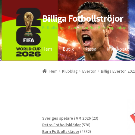
Billiga Fotbollströjor
Hoppa
Hoppa
till
till
Fotbollströjor Sverige för Herr Barn Köp online
navigering
innehåll
Hem
Butik
Kassa
Mitt konto
Hem
Bloggar
Butik
Kassa
Kontakta oss
Mitt 
Hem
Klubblag
Everton
Billiga Everton 202
23
Sveriges spelare i VM 2026
23
578
produkter
Retro Fotbollskläder
578
produkter
4832
Barn Fotbollskläder
4832