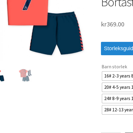
Bortas
kr
369.00
Storleksgui
Barn storlek
16# 2-3 years
20# 4-5 years
24# 8-9 years
28# 12-13 yea