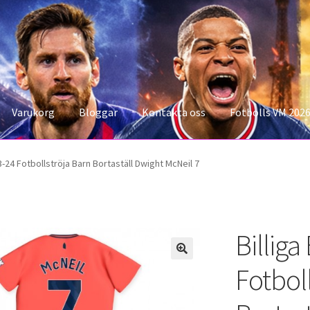
Varukorg
Bloggar
Kontakta oss
Fotbolls VM 202
konto
Storleksguiden
Varukorg
3-24 Fotbollströja Barn Bortaställ Dwight McNeil 7
Billig
Fotbol