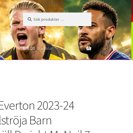
Sök
Sök
efter:
6
kr
0.00
0 artiklar
a Everton 2023-24
lströja Barn