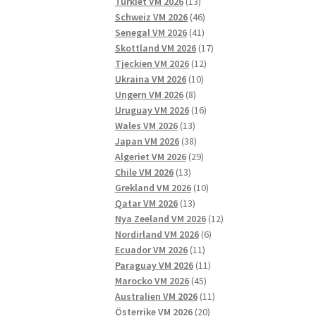
13
produkter
Turkiet VM 2026
13
produkter
46
Schweiz VM 2026
46
41
produkter
Senegal VM 2026
41
produkter
17
Skottland VM 2026
17
12
produkter
Tjeckien VM 2026
12
10
produkter
Ukraina VM 2026
10
8
produkter
Ungern VM 2026
8
produkter
16
Uruguay VM 2026
16
13
produkter
Wales VM 2026
13
produkter
38
Japan VM 2026
38
produkter
29
Algeriet VM 2026
29
13
produkter
Chile VM 2026
13
produkter
10
Grekland VM 2026
10
13
produkter
Qatar VM 2026
13
produkter
12
Nya Zeeland VM 2026
12
6
produkter
Nordirland VM 2026
6
11
produkter
Ecuador VM 2026
11
produkter
11
Paraguay VM 2026
11
45
produkter
Marocko VM 2026
45
produkter
11
Australien VM 2026
11
20
produkter
Österrike VM 2026
20