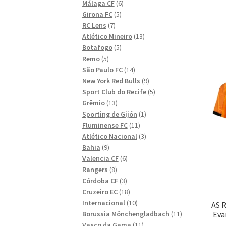
6
produkter
Málaga CF
6
5
produkter
Girona FC
5
7
produkter
RC Lens
7
produkter
13
Atlético Mineiro
13
5
produkter
Botafogo
5
5
produkter
Remo
5
produkter
14
São Paulo FC
14
produkter
9
New York Red Bulls
9
produkter
5
Sport Club do Recife
5
13
produkter
Grêmio
13
produkter
1
Sporting de Gijón
1
11
produkt
Fluminense FC
11
produkter
3
Atlético Nacional
3
9
produkter
Bahia
9
produkter
6
Valencia CF
6
8
produkter
Rangers
8
produkter
3
Córdoba CF
3
produkter
18
Cruzeiro EC
18
produkter
10
Internacional
10
AS 
produkter
11
Borussia Mönchengladbach
11
Eva
11
produkter
Vasco da Gama
11