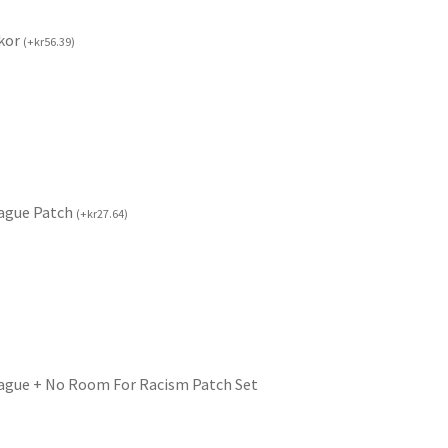
kor
(
+
kr
56.39
)
ague Patch
(
+
kr
27.64
)
ague + No Room For Racism Patch Set