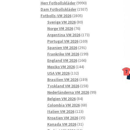
9990
produkter
Herr Fotbollskläder
9990
produkter
1937
Dam Fotbollskläder
1937
2805
produkter
Fotbolls-VM 2026
2805
produkter
80
Sverige VM 2026
80
76
produkter
Norge VM 2026
76
produkter
173
Argentina VM 2026
173
169
produkter
Portugal VM 2026
169
291
produkter
Spanien VM 2026
291
produkter
199
Frankrike VM 2026
199
166
produkter
England VM 2026
166
144
produkter
Mexiko VM 2026
144
132
produkter
USA VM 2026
132
produkter
189
Brasilien VM 2026
189
produkter
158
Tyskland VM 2026
158
produkter
99
Nederländerna VM 2026
99
84
produkter
Belgien VM 2026
84
produkter
68
Colombia VM 2026
68
123
produkter
Italien VM 2026
123
produkter
35
Kroatien VM 2026
35
31
produkter
Kanada VM 2026
31