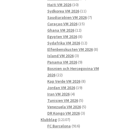
10
produkter
Haiti VM 2026
10
produkter
11
Sydkorea VM 2026
11
produkter
7
Saudiarabien VM 2026
7
15
produkter
Curaçao VM 2026
15
12
produkter
Ghana VM 2026
12
produkter
8
Egypten VM 2026
8
produkter
12
Sydafrika VM 2026
12
produkter
8
Elfenbenskusten VM 2026
8
3
produkter
Island VM 2026
3
produkter
9
Panama VM 2026
9
produkter
Bosnien och Hercegovina VM
22
2026
22
produkter
8
Kap Verde VM 2026
8
19
produkter
Jordan VM 2026
19
4
produkter
Iran VM 2026
4
produkter
5
Tunisien VM 2026
5
produkter
5
Venezuela VM 2026
5
3
produkter
DR Kongo VM 2026
3
12107
produkter
Klubblag
12107
produkter
916
FC Barcelona
916