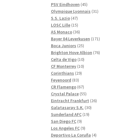
produkter
45
PSV Eindhoven
45
produkter
31
Olympique Lyonnais
31
47
produkter
S.S. Lazio
47
produkter
15
LOSC Lille
15
produkter
36
AS Monaco
36
produkter
171
Bayer 04 Leverkusen
171
25
produkter
Boca Juniors
25
produkter
76
Brighton Hove Albion
76
10
produkter
Celta de Vigo
10
10
produkter
CF Monterrey
10
29
produkter
Corinthians
29
83
produkter
Feyenoord
83
produkter
67
CR Flamengo
67
produkter
55
Crystal Palace
55
produkter
26
Eintracht Frankfurt
26
30
produkter
Galatasaray S.K.
30
19
produkter
Sunderland AFC
19
9
produkter
San Diego FC
9
produkter
9
Los Angeles FC
9
produkter
4
Deportivo La Coruña
4