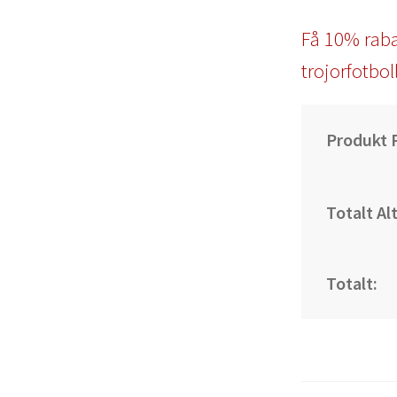
Få 10% raba
trojorfotbol
Produkt P
Totalt Al
Totalt: