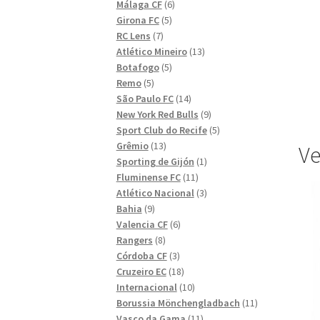
6
produkter
Málaga CF
6
5
produkter
Girona FC
5
7
produkter
RC Lens
7
produkter
13
Atlético Mineiro
13
5
produkter
Botafogo
5
5
produkter
Remo
5
produkter
14
São Paulo FC
14
produkter
9
New York Red Bulls
9
produkter
5
Sport Club do Recife
5
13
produkter
Grêmio
13
Ve
produkter
1
Sporting de Gijón
1
11
produkt
Fluminense FC
11
produkter
3
Atlético Nacional
3
9
produkter
Bahia
9
produkter
6
Valencia CF
6
8
produkter
Rangers
8
produkter
3
Córdoba CF
3
produkter
18
Cruzeiro EC
18
produkter
10
Internacional
10
produkter
11
Borussia Mönchengladbach
11
11
produkter
Vasco da Gama
11