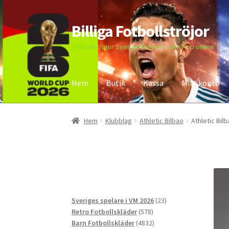
Billiga Fotbollströjor
Hoppa
Hoppa
till
till
Fotbollströjor Sverige för Herr Barn Köp online
navigering
innehåll
Hem
Butik
Kassa
Mitt konto
Hem
Bloggar
Butik
Kassa
Kontakta oss
Mitt 
Hem
Klubblag
Athletic Bilbao
Athletic Bil
23
Sveriges spelare i VM 2026
23
578
produkter
Retro Fotbollskläder
578
produkter
4832
Barn Fotbollskläder
4832