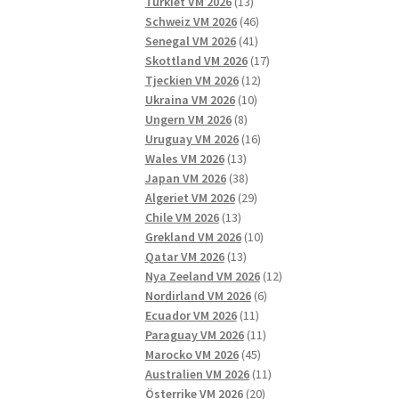
13
produkter
Turkiet VM 2026
13
produkter
46
Schweiz VM 2026
46
41
produkter
Senegal VM 2026
41
produkter
17
Skottland VM 2026
17
12
produkter
Tjeckien VM 2026
12
10
produkter
Ukraina VM 2026
10
8
produkter
Ungern VM 2026
8
produkter
16
Uruguay VM 2026
16
13
produkter
Wales VM 2026
13
produkter
38
Japan VM 2026
38
produkter
29
Algeriet VM 2026
29
13
produkter
Chile VM 2026
13
produkter
10
Grekland VM 2026
10
13
produkter
Qatar VM 2026
13
produkter
12
Nya Zeeland VM 2026
12
6
produkter
Nordirland VM 2026
6
11
produkter
Ecuador VM 2026
11
produkter
11
Paraguay VM 2026
11
45
produkter
Marocko VM 2026
45
produkter
11
Australien VM 2026
11
20
produkter
Österrike VM 2026
20