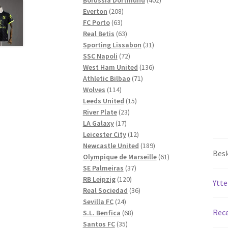
208
produkter
Everton
208
63
produkter
FC Porto
63
produkter
63
Real Betis
63
produkter
31
Sporting Lissabon
31
72
produkter
SSC Napoli
72
produkter
136
West Ham United
136
71
produkter
Athletic Bilbao
71
114
produkter
Wolves
114
produkter
15
Leeds United
15
23
produkter
River Plate
23
17
produkter
LA Galaxy
17
produkter
12
Leicester City
12
produkter
189
Newcastle United
189
Besk
produkter
61
Olympique de Marseille
61
37
produkter
SE Palmeiras
37
120
produkter
RB Leipzig
120
Ytte
produkter
36
Real Sociedad
36
24
produkter
Sevilla FC
24
Rece
produkter
68
S.L. Benfica
68
35
produkter
Santos FC
35