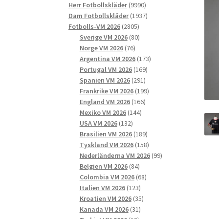
9990
produkter
Herr Fotbollskläder
9990
produkter
1937
Dam Fotbollskläder
1937
2805
produkter
Fotbolls-VM 2026
2805
produkter
80
Sverige VM 2026
80
76
produkter
Norge VM 2026
76
produkter
173
Argentina VM 2026
173
169
produkter
Portugal VM 2026
169
291
produkter
Spanien VM 2026
291
produkter
199
Frankrike VM 2026
199
166
produkter
England VM 2026
166
144
produkter
Mexiko VM 2026
144
132
produkter
USA VM 2026
132
produkter
189
Brasilien VM 2026
189
produkter
158
Tyskland VM 2026
158
produkter
99
Nederländerna VM 2026
99
84
produkter
Belgien VM 2026
84
produkter
68
Colombia VM 2026
68
123
produkter
Italien VM 2026
123
produkter
35
Kroatien VM 2026
35
31
produkter
Kanada VM 2026
31