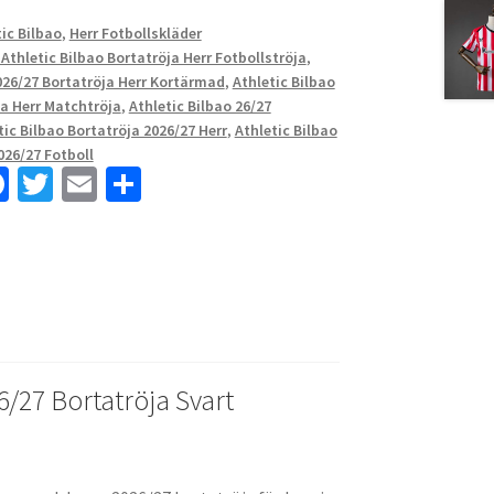
ic Bilbao
,
Herr Fotbollskläder
 Athletic Bilbao Bortatröja Herr Fotbollströja
,
026/27 Bortatröja Herr Kortärmad
,
Athletic Bilbao
ja Herr Matchtröja
,
Athletic Bilbao 26/27
tic Bilbao Bortatröja 2026/27 Herr
,
Athletic Bilbao
026/27 Fotboll
Fa
T
E
D
ce
wi
m
el
b
tt
ai
a
o
er
l
o
k
6/27 Bortatröja Svart