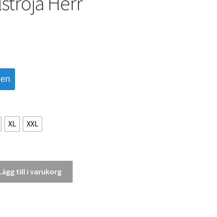
ströja Herr
den
XL
XXL
Lägg till i varukorg