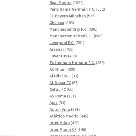
1024
produkter
Real Madrid
1024
produkter
552
Paris Saint-Germain F.C.
552
536
produkter
FC Bayern München
536
563
produkter
Chelsea
563
produkter
686
Manchester City F.C.
686
produkter
688
Manchester United F.C.
688
591
produkter
Liverpool F.C.
591
769
produkter
Arsenal
769
produkter
409
Juventus
409
produkter
459
Tottenham Hotspur F.C.
459
408
produkter
AC Milan
408
produkter
33
Al Hilal SFC
33
produkter
67
Al-Nassr FC
67
66
produkter
Celtic FC
66
produkter
131
AS Roma
131
93
produkter
Ajax
93
produkter
291
Aston Villa
291
produkter
445
Atlético Madrid
445
420
produkter
Inter Milan
420
produkter
146
Inter Miami CF
146
produkter
402
Borussia Dortmund
402