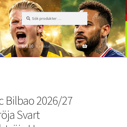
Sök
Sök
efter:
6
kr
0.00
0 artiklar
ic Bilbao 2026/27
röja Svart