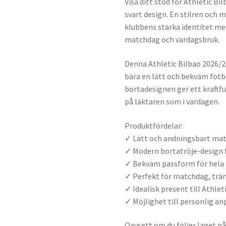
Visa ditt stöd för Athletic Bi
svart design. En stilren och
klubbens starka identitet me
matchdag och vardagsbruk.
Denna Athletic Bilbao 2026/2
bära en lätt och bekväm fotb
bortadesignen ger ett kraftfu
på läktaren som i vardagen.
Produktfördelar:
✓ Lätt och andningsbart mat
✓ Modern bortatröje-design 
✓ Bekväm passform för hela
✓ Perfekt för matchdag, trä
✓ Idealisk present till Athlet
✓ Möjlighet till personlig 
Oavsett om du följer laget på