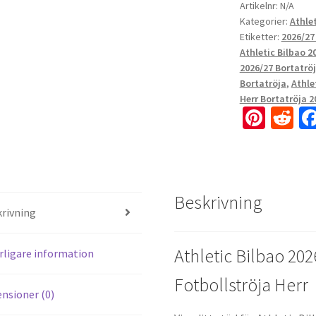
Artikelnr:
N/A
Kategorier:
Athlet
Etiketter:
2026/27
Athletic Bilbao 2
2026/27 Bortatrö
Bortatröja
,
Athle
Herr Bortatröja 2
Pi
R
nt
e
er
d
es
di
Beskrivning
t
t
rivning
Athletic Bilbao 202
rligare information
Fotbollströja Herr
nsioner (0)