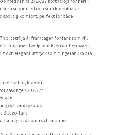
lbao med denna 2026/27 bortatröja för herr i
 modern supportertröja som kombinerar
d sportig komfort, perfekt för både
7 bortatröja är framtagen för fans som vill
ollströja med tydlig klubbkänsla. Den svarta
llt och elegant uttryck som fungerar lika bra
erial för hög komfort
för säsongen 2026/27
 dagen
ning och vardagsbruk
ic Bilbao-fans
anpassning med namn och nummer
 San Mamés eller visar ditt stöd i vardagen är