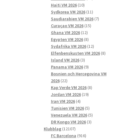
10
produkter
Haiti VM 2026
10
produkter
11
Sydkorea VM 2026
11
produkter
7
Saudiarabien VM 2026
7
15
produkter
Curaçao VM 2026
15
12
produkter
Ghana VM 2026
12
produkter
8
Egypten VM 2026
8
produkter
12
Sydafrika VM 2026
12
produkter
8
Elfenbenskusten VM 2026
8
3
produkter
Island VM 2026
3
produkter
9
Panama VM 2026
9
produkter
Bosnien och Hercegovina VM
22
2026
22
produkter
8
Kap Verde VM 2026
8
19
produkter
Jordan VM 2026
19
4
produkter
Iran VM 2026
4
produkter
5
Tunisien VM 2026
5
produkter
5
Venezuela VM 2026
5
3
produkter
DR Kongo VM 2026
3
12107
produkter
Klubblag
12107
produkter
916
FC Barcelona
916