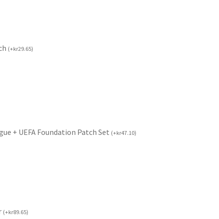
tch
(
+
kr
29.65
)
gue + UEFA Foundation Patch Set
(
+
kr
47.10
)
r
(
+
kr
89.65
)