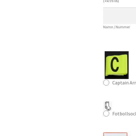
(
+
kr
39.06
)
Fotbollströja
Herr
mängd
Namn / Nummer
Captain A
Fotbollsoc