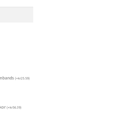
rmbands
(
+
kr
25.59
)
kor
(
+
kr
56.39
)