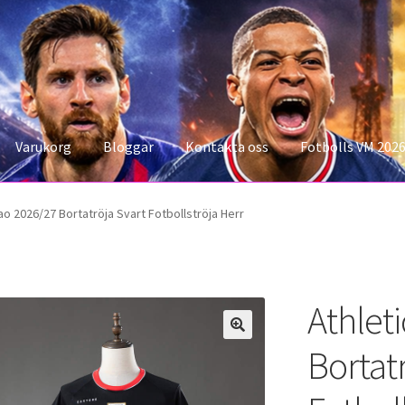
Varukorg
Bloggar
Kontakta oss
Fotbolls VM 202
konto
Storleksguiden
Varukorg
bao 2026/27 Bortatröja Svart Fotbollströja Herr
Athlet
Bortat