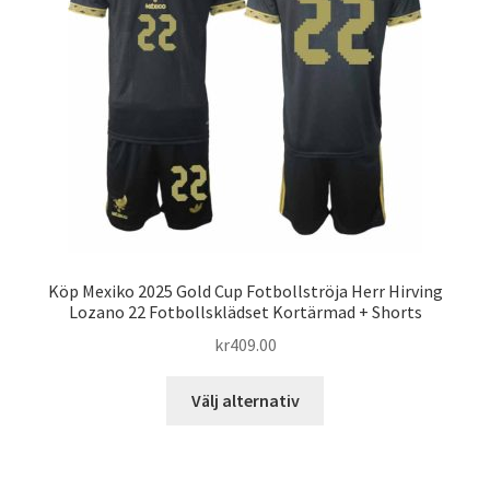
alternativen
kan
väljas
på
produktsidan
Köp Mexiko 2025 Gold Cup Fotbollströja Herr Hirving
Lozano 22 Fotbollsklädset Kortärmad + Shorts
kr
409.00
Den
Välj alternativ
här
produkten
har