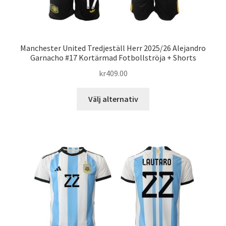
Manchester United Tredjeställ Herr 2025/26 Alejandro
Garnacho #17 Kortärmad Fotbollströja + Shorts
kr
409.00
Den
Välj alternativ
här
produkten
har
flera
varianter.
De
olika
alternativen
kan
väljas