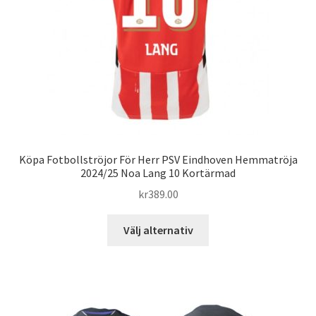
på
produktsidan
Köpa Fotbollströjor För Herr PSV Eindhoven Hemmatröja
2024/25 Noa Lang 10 Kortärmad
kr
389.00
Den
Välj alternativ
här
produkten
har
flera
varianter.