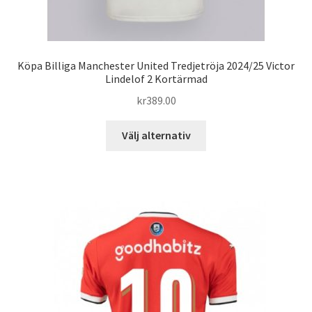
Köpa Billiga Manchester United Tredjetröja 2024/25 Victor
Lindelof 2 Kortärmad
kr
389.00
Den
Välj alternativ
här
produkten
har
flera
varianter.
De
olika
alternativen
kan
väljas