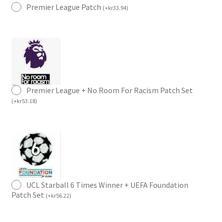
Premier League Patch
(
+
kr
33.94
)
Premier League + No Room For Racism Patch Set
(
+
kr
53.18
)
UCL Starball 6 Times Winner + UEFA Foundation
Patch Set
(
+
kr
56.22
)