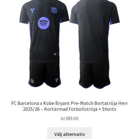
De
olika
alternativen
kan
väljas
på
produktsidan
FC Barcelona x Kobe Bryant Pre-Match Bortatröja Herr
2025/26 – Kortärmad Fotbollströja + Shorts
kr
389.00
Den
Välj alternativ
här