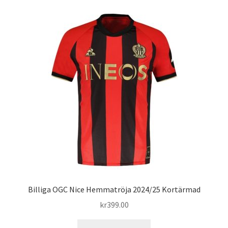
flera
varianter.
De
olika
alternativen
kan
väljas
på
produktsidan
Billiga OGC Nice Hemmatröja 2024/25 Kortärmad
kr
399.00
Den