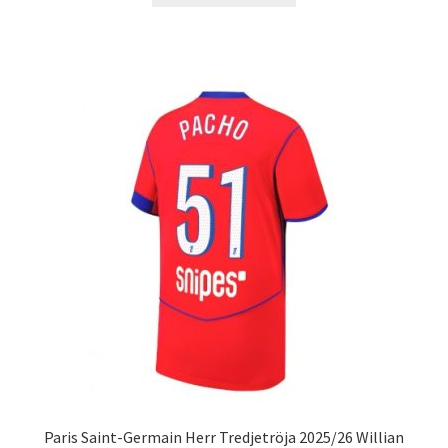
produkten
har
flera
varianter.
De
olika
alternativen
kan
väljas
på
produktsidan
Paris Saint-Germain Herr Tredjetröja 2025/26 Willian