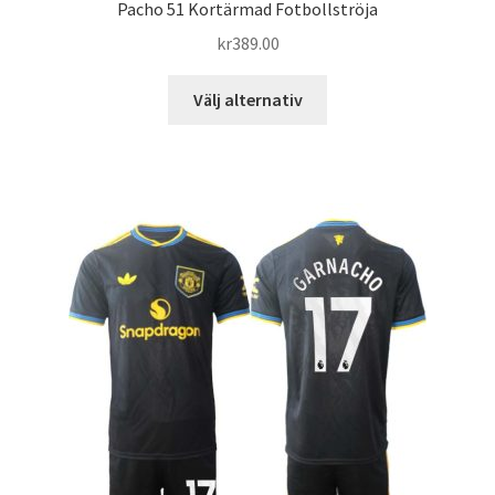
Pacho 51 Kortärmad Fotbollströja
kr
389.00
Den
Välj alternativ
här
produkten
har
flera
varianter.
De
olika
alternativen
kan
väljas
på
produktsidan