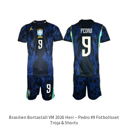
har
flera
varianter.
De
olika
alternativen
kan
väljas
på
produktsidan
Brasilien Bortaställ VM 2026 Herr – Pedro #9 Fotbollsset
Tröja & Shorts