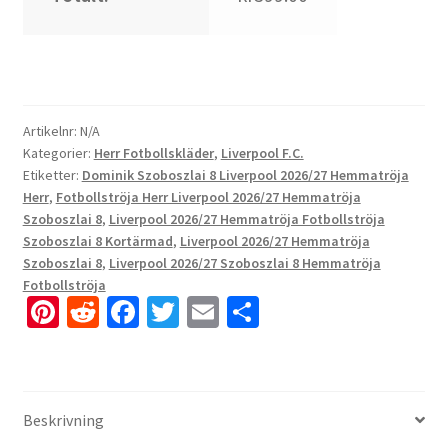
Artikelnr:
N/A
Kategorier:
Herr Fotbollskläder
,
Liverpool F.C.
Etiketter:
Dominik Szoboszlai 8 Liverpool 2026/27 Hemmatröja
Herr
,
Fotbollströja Herr Liverpool 2026/27 Hemmatröja
Szoboszlai 8
,
Liverpool 2026/27 Hemmatröja Fotbollströja
Szoboszlai 8 Kortärmad
,
Liverpool 2026/27 Hemmatröja
Szoboszlai 8
,
Liverpool 2026/27 Szoboszlai 8 Hemmatröja
Fotbollströja
Pi
R
Fa
T
E
D
nt
e
ce
wi
m
el
er
d
b
tt
ai
a
es
di
o
er
l
Beskrivning
t
t
o