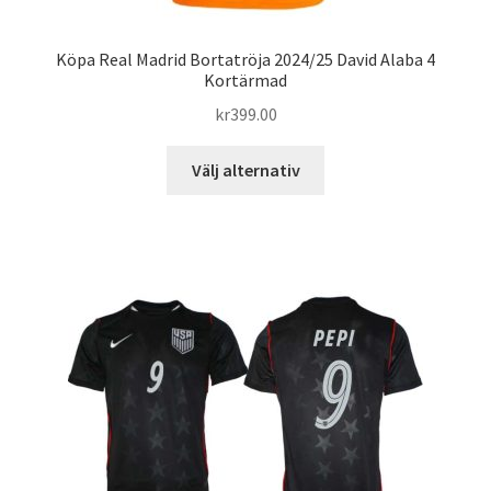
Köpa Real Madrid Bortatröja 2024/25 David Alaba 4
Kortärmad
kr
399.00
Den
Välj alternativ
här
produkten
har
flera
varianter.
De
olika
alternativen
kan
väljas
på
produktsidan