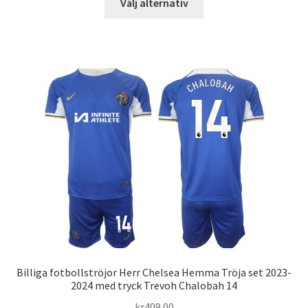
Välj alternativ
här
produkten
har
flera
varianter.
De
olika
alternativen
kan
väljas
på
produktsidan
Billiga fotbollströjor Herr Chelsea Hemma Tröja set 2023-
2024 med tryck Trevoh Chalobah 14
kr
409.00