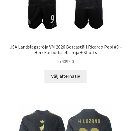
USA Landslagströja VM 2026 Bortaställ Ricardo Pepi #9 –
Herr Fotbollsset Tröja + Shorts
kr
409.00
Den
Välj alternativ
här
produkten
har
flera
varianter.
De
olika