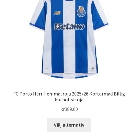
olika
alternativen
kan
väljas
på
produktsidan
FC Porto Herr Hemmatröja 2025/26 Kortärmad Billig
Fotbollströja
kr
389.00
Den
Välj alternativ
här
produkten