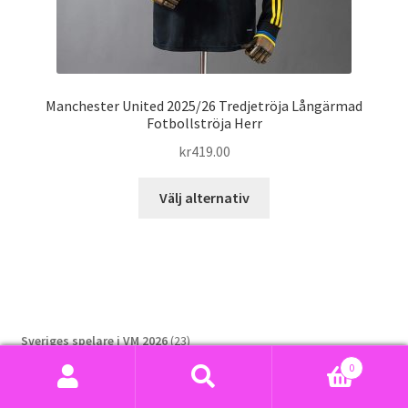
Manchester United 2025/26 Tredjetröja Långärmad
Fotbollströja Herr
kr
419.00
Den
Välj alternativ
här
produkten
har
flera
varianter.
De
23
Sveriges spelare i VM 2026
23
olika
578
produkter
Retro Fotbollskläder
578
0
alternativen
produkter
4832
Barn Fotbollskläder
4832
Sök
Sök
kan
9990
produkter
Herr Fotbollskläder
9990