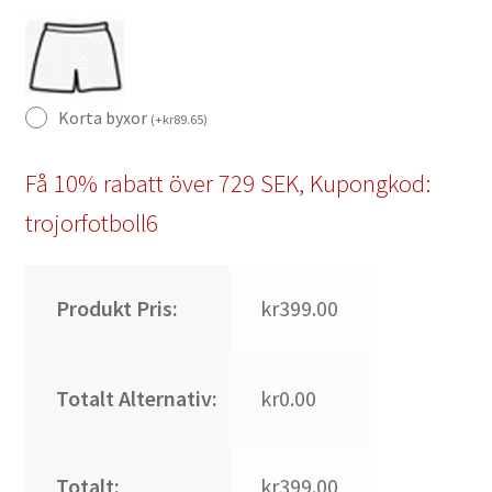
Korta byxor
(
+
kr
89.65
)
Få 10% rabatt över 729 SEK, Kupongkod:
trojorfotboll6
Produkt Pris:
kr399.00
Totalt Alternativ:
kr0.00
Totalt:
kr399.00