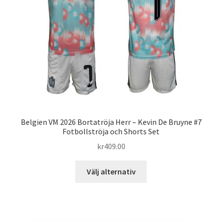
kan
väljas
på
produktsidan
Belgien VM 2026 Bortatröja Herr – Kevin De Bruyne #7
Fotbollströja och Shorts Set
kr
409.00
Den
Välj alternativ
här
produkten
har
flera