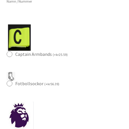
Namn / Nummer
Kortärmad
mängd
Captain Armbands
(
+
kr
25.59
)
Fotbollsockor
(
+
kr
56.39
)