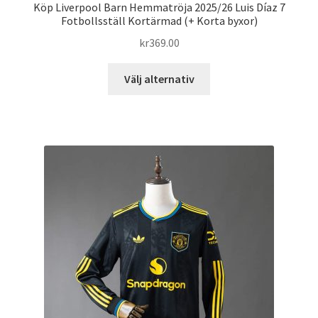
Köp Liverpool Barn Hemmatröja 2025/26 Luis Díaz 7
Fotbollsställ Kortärmad (+ Korta byxor)
kr
369.00
Den
Välj alternativ
här
produkten
har
flera
varianter.
De
olika
alternativen
kan
väljas
på
produktsidan