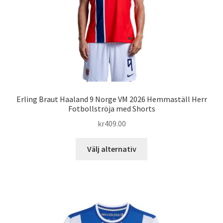
Erling Braut Haaland 9 Norge VM 2026 Hemmaställ Herr
Fotbollströja med Shorts
kr
409.00
Den
Välj alternativ
här
produkten
har
flera
varianter.
De