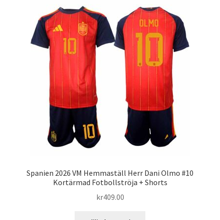
varianter.
De
olika
alternativen
kan
väljas
på
produktsidan
Spanien 2026 VM Hemmaställ Herr Dani Olmo #10
Kortärmad Fotbollströja + Shorts
kr
409.00
Den