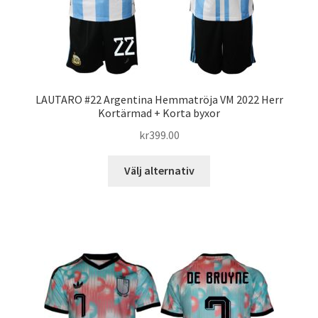
på
produktsidan
LAUTARO #22 Argentina Hemmatröja VM 2022 Herr
Kortärmad + Korta byxor
kr
399.00
Den
Välj alternativ
här
produkten
har
flera
varianter.
De
olika
alternativen