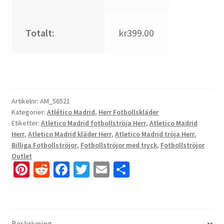
Totalt:
kr399.00
Artikelnr:
AM_56521
Kategorier:
Atlético Madrid
,
Herr Fotbollskläder
Etiketter:
Atletico Madrid fotbollströja Herr
,
Atletico Madrid
Herr
,
Atletico Madrid kläder Herr
,
Atletico Madrid tröja Herr
,
Billiga Fotbollströjor
,
Fotbollströjor med tryck
,
Fotbollströjor
Outlet
Pi
R
Fa
T
E
D
nt
e
ce
wi
m
el
er
d
b
tt
ai
a
es
di
o
er
l
Beskrivning