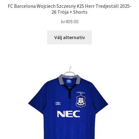
FC Barcelona Wojciech Szczesny #25 Herr Tredjeställ 2025-
26 Tröja + Shorts
kr
409.00
Den
Välj alternativ
här
produkten
har
flera
varianter.
De
olika
alternativen
kan
väljas
på
produktsidan