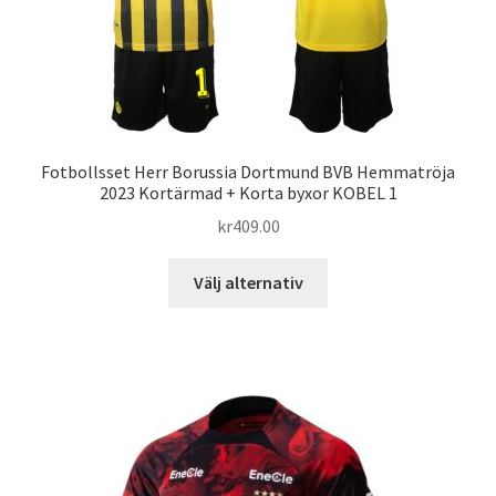
väljas
på
produktsidan
Fotbollsset Herr Borussia Dortmund BVB Hemmatröja
2023 Kortärmad + Korta byxor KOBEL 1
kr
409.00
Den
Välj alternativ
här
produkten
har
flera
varianter.
De
olika
alternativen