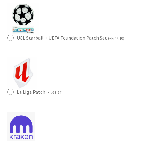
UCL Starball + UEFA Foundation Patch Set
(
+
kr
47.10
)
La Liga Patch
(
+
kr
33.94
)