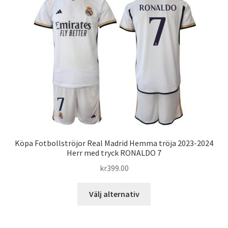
varianter.
De
olika
alternativen
kan
väljas
på
produktsidan
Köpa Fotbollströjor Real Madrid Hemma tröja 2023-2024
Herr med tryck RONALDO 7
kr
399.00
Den
Välj alternativ
här
produkten
har