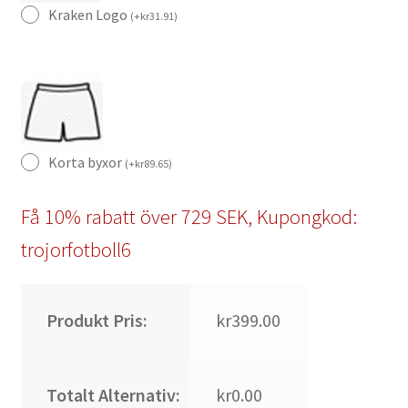
Kraken Logo
(
+
kr
31.91
)
Korta byxor
(
+
kr
89.65
)
Få 10% rabatt över 729 SEK, Kupongkod:
trojorfotboll6
Produkt Pris:
kr399.00
Totalt Alternativ:
kr0.00