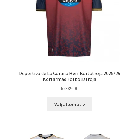
väljas
på
produktsidan
Deportivo de La Coruña Herr Bortatröja 2025/26
Kortärmad Fotbollströja
kr
389.00
Den
Välj alternativ
här
produkten
har
flera