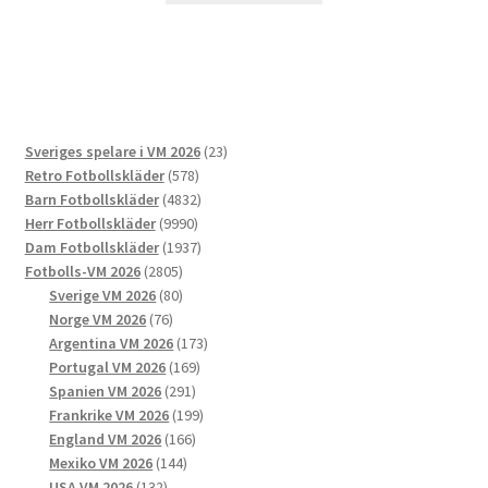
produkten
har
flera
varianter.
De
23
Sveriges spelare i VM 2026
23
olika
578
produkter
Retro Fotbollskläder
578
alternativen
produkter
4832
Barn Fotbollskläder
4832
kan
9990
produkter
Herr Fotbollskläder
9990
väljas
produkter
1937
Dam Fotbollskläder
1937
på
2805
produkter
Fotbolls-VM 2026
2805
produktsidan
produkter
80
Sverige VM 2026
80
76
produkter
Norge VM 2026
76
produkter
173
Argentina VM 2026
173
169
produkter
Portugal VM 2026
169
291
produkter
Spanien VM 2026
291
produkter
199
Frankrike VM 2026
199
166
produkter
England VM 2026
166
144
produkter
Mexiko VM 2026
144
132
produkter
USA VM 2026
132