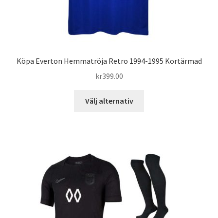
Köpa Everton Hemmatröja Retro 1994-1995 Kortärmad
kr
399.00
Den
Välj alternativ
här
produkten
har
flera
varianter.
De
olika
alternativen
kan
väljas