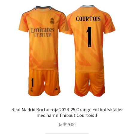
flera
varianter.
De
olika
alternativen
kan
väljas
på
produktsidan
Real Madrid Bortatröja 2024-25 Orange Fotbollskläder
med namn Thibaut Courtois 1
kr
399.00