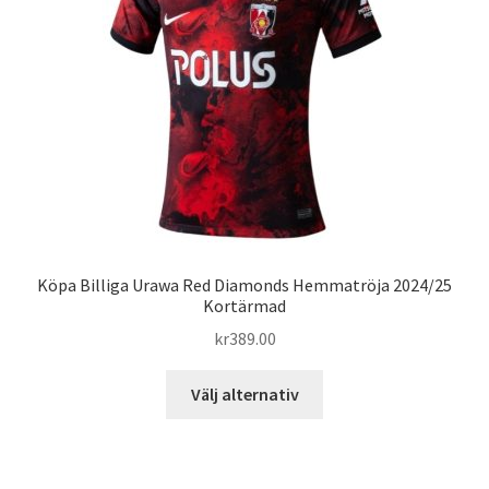
kan
väljas
på
produktsidan
Köpa Billiga Urawa Red Diamonds Hemmatröja 2024/25
Kortärmad
kr
389.00
Den
Välj alternativ
här
produkten
har