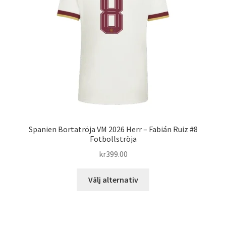
kan
väljas
på
produktsidan
Spanien Bortatröja VM 2026 Herr – Fabián Ruiz #8
Fotbollströja
kr
399.00
Den
Välj alternativ
här
produkten
har
flera