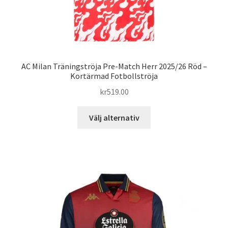
AC Milan Träningströja Pre-Match Herr 2025/26 Röd –
Kortärmad Fotbollströja
kr
519.00
Den
Välj alternativ
här
produkten
har
flera
varianter.
De
olika
alternativen
kan