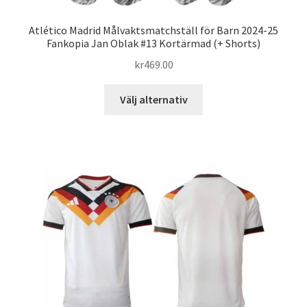
Atlético Madrid Målvaktsmatchställ för Barn 2024-25
Fankopia Jan Oblak #13 Kortärmad (+ Shorts)
kr
469.00
Den
Välj alternativ
här
produkten
har
flera
varianter.
De
olika
alternativen
kan
väljas
på
produktsidan