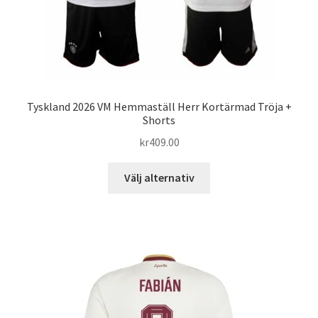
Tyskland 2026 VM Hemmaställ Herr Kortärmad Tröja +
Shorts
kr
409.00
Den
Välj alternativ
här
produkten
har
flera
varianter.
De
olika
alternativen