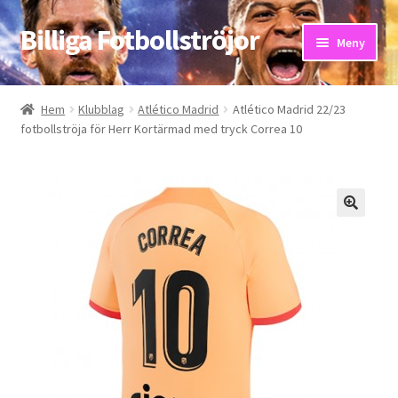
Billiga Fotbollströjor
Hoppa
Hoppa
Meny
till
till
navigering
innehåll
Hem
Hem
Klubblag
Atlético Madrid
Atlético Madrid 22/23
fotbollströja för Herr Kortärmad med tryck Correa 10
Bloggar
Butik
Kassa
Kontakta oss
Mitt konto
Storleksguiden