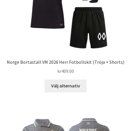
på
produktsidan
Norge Bortaställ VM 2026 Herr Fotbollskit (Tröja + Shorts)
kr
409.00
Den
Välj alternativ
här
produkten
har
flera
varianter.
De