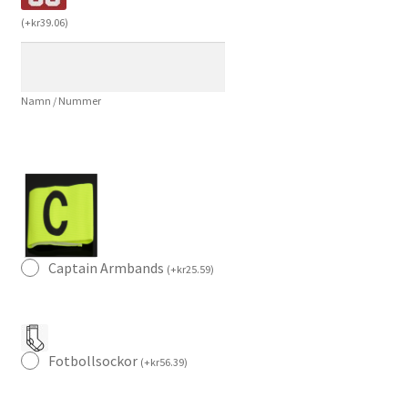
för
(
+
kr
39.06
)
Herr
Kortärmad
med
Namn / Nummer
tryck
Correa
10
mängd
Captain Armbands
(
+
kr
25.59
)
Fotbollsockor
(
+
kr
56.39
)