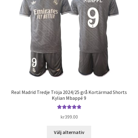
olika
alternativen
kan
väljas
på
produktsidan
Real Madrid Tredje Tröja 2024/25 grå Kortärmad Shorts
Kylian Mbappé 9
Betygsatt
kr
399.00
5.00
av 5
Den
Välj alternativ
här