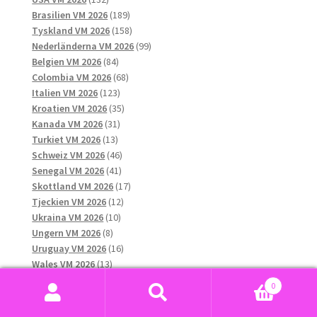
produkter
189
Brasilien VM 2026
189
produkter
158
Tyskland VM 2026
158
produkter
99
Nederländerna VM 2026
99
84
produkter
Belgien VM 2026
84
produkter
68
Colombia VM 2026
68
123
produkter
Italien VM 2026
123
produkter
35
Kroatien VM 2026
35
31
produkter
Kanada VM 2026
31
13
produkter
Turkiet VM 2026
13
produkter
46
Schweiz VM 2026
46
41
produkter
Senegal VM 2026
41
produkter
17
Skottland VM 2026
17
12
produkter
Tjeckien VM 2026
12
10
produkter
Ukraina VM 2026
10
8
produkter
Ungern VM 2026
8
produkter
16
Uruguay VM 2026
16
13
produkter
Wales VM 2026
13
produkter
38
Japan VM 2026
38
0
produkter
29
Algeriet VM 2026
29
Sök
Sök
13
produkter
Chile VM 2026
13