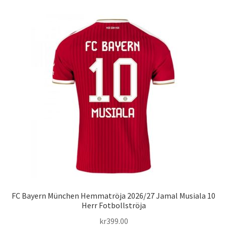
flera
varianter.
De
olika
alternativen
kan
väljas
på
produktsidan
FC Bayern München Hemmatröja 2026/27 Jamal Musiala 10
Herr Fotbollströja
kr
399.00