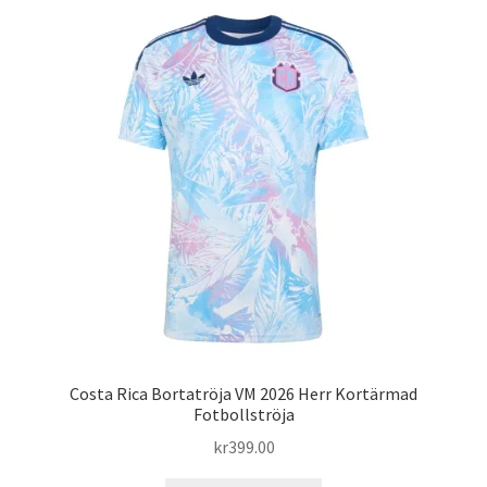
varianter.
De
olika
alternativen
kan
väljas
på
produktsidan
Costa Rica Bortatröja VM 2026 Herr Kortärmad
Fotbollströja
kr
399.00