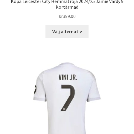
Köpa Leicester City Hemmatröja 2024/25 Jamie Vardy 9
Kortärmad
kr
399.00
Den
Välj alternativ
här
produkten
har
flera
varianter.
De
olika
alternativen
kan
väljas
på
produktsidan