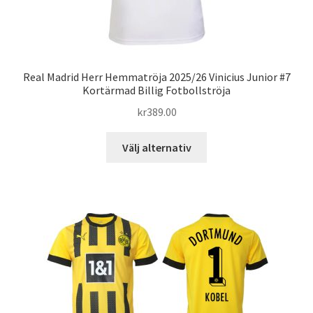
Real Madrid Herr Hemmatröja 2025/26 Vinicius Junior #7
Kortärmad Billig Fotbollströja
kr
389.00
Den
Välj alternativ
här
produkten
har
flera
varianter.
De
olika
alternativen
kan