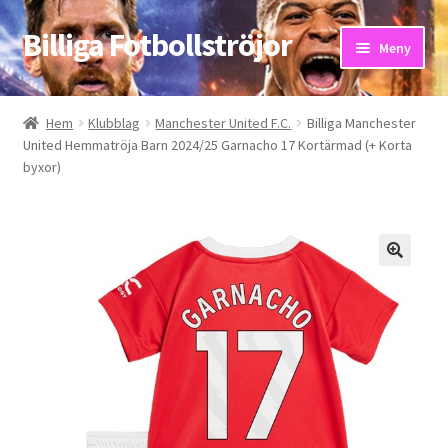
Billiga Fotbollströjor
Hoppa
Hoppa
Meny
till
till
navigering
innehåll
Hem
Hem
Klubblag
Manchester United F.C.
Billiga Manchester
United Hemmatröja Barn 2024/25 Garnacho 17 Kortärmad (+ Korta
Bloggar
byxor)
Butik
Kassa
Kontakta oss
Mitt konto
Storleksguiden