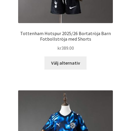
Tottenham Hotspur 2025/26 Bortatröja Barn
Fotbollströja med Shorts
kr
389.00
Den
Välj alternativ
här
produkten
har
flera
varianter.
De
olika
alternativen
kan