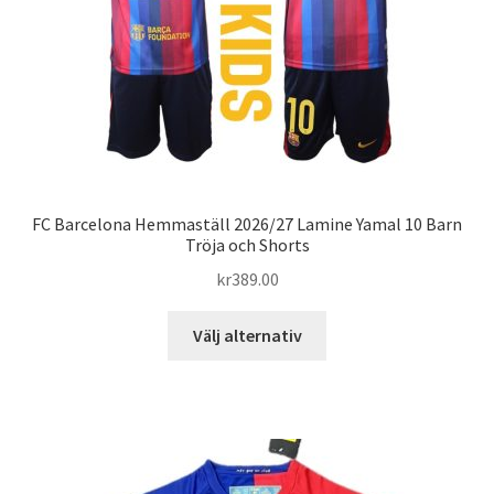
på
produktsidan
FC Barcelona Hemmaställ 2026/27 Lamine Yamal 10 Barn
Tröja och Shorts
kr
389.00
Den
Välj alternativ
här
produkten
har
flera
varianter.
De