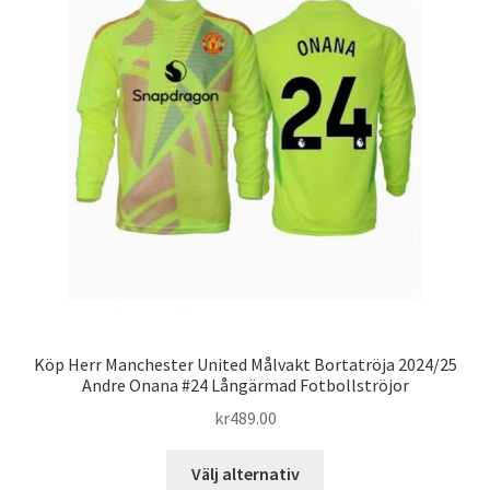
olika
alternativen
kan
väljas
på
produktsidan
Köp Herr Manchester United Målvakt Bortatröja 2024/25
Andre Onana #24 Långärmad Fotbollströjor
kr
489.00
Den
Välj alternativ
här