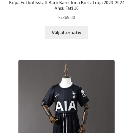
Köpa Fotbollsställ Barn Barcelona Bortatröja 2023-2024
Ansu Fati 10
kr
369.00
Den
Välj alternativ
här
produkten
har
flera
varianter.
De
olika
alternativen
kan
väljas
på
produktsidan