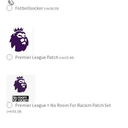
Fotbollsockor
(
+
kr
56.39
)
Premier League Patch
(
+
kr
33.94
)
Premier League + No Room For Racism Patch Set
(
+
kr
53.18
)