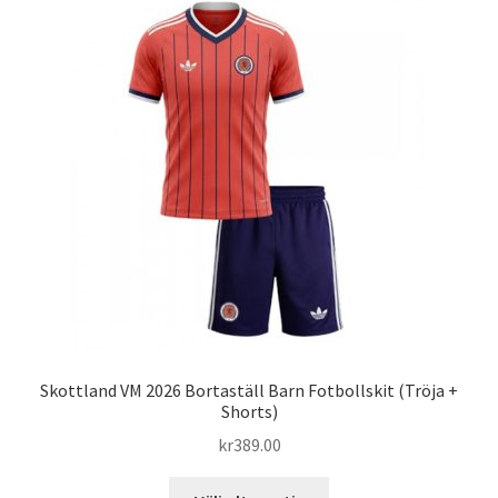
varianter.
De
olika
alternativen
kan
väljas
på
produktsidan
Skottland VM 2026 Bortaställ Barn Fotbollskit (Tröja +
Shorts)
kr
389.00
Den