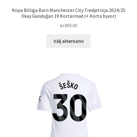
Köpa Billiga Barn Manchester City Tredjetröja 2024/25
İlkay Gündoğan 19 Kortärmad (+ Korta byxor)
kr
369.00
Den
Välj alternativ
här
produkten
har
flera
varianter.
De
olika
alternativen
kan
väljas
på
produktsidan