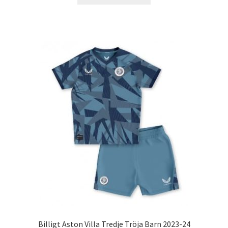
här
produkten
har
flera
varianter.
De
olika
alternativen
kan
väljas
på
produktsidan
Billigt Aston Villa Tredje Tröja Barn 2023-24