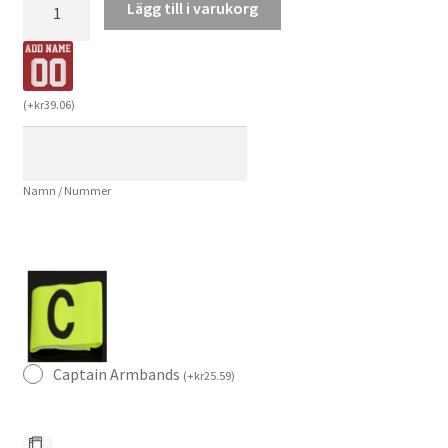
Lägg till i varukorg
Manchester
United
Hemmatröja
Barn
(
+
kr
39.06
)
2024/25
Garnacho
17
Namn / Nummer
Kortärmad
(+
Korta
byxor)
mängd
Captain Armbands
(
+
kr
25.59
)