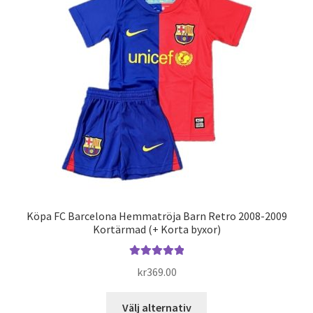
olika
alternativen
kan
väljas
på
produktsidan
Köpa FC Barcelona Hemmatröja Barn Retro 2008-2009
Kortärmad (+ Korta byxor)
Betygsatt
kr
369.00
5.00
av 5
Den
Välj alternativ