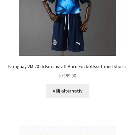
väljas
på
produktsidan
Paraguay VM 2026 Bortaställ Barn Fotbollsset med Shorts
kr
389.00
Den
Välj alternativ
här
produkten
har
flera
varianter.
De