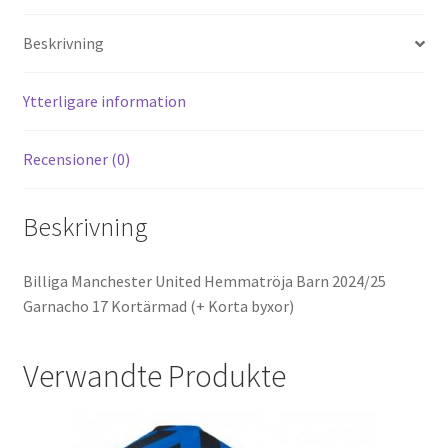
es
di
o
er
l
Beskrivning
t
t
o
k
Ytterligare information
Recensioner (0)
Beskrivning
Billiga Manchester United Hemmatröja Barn 2024/25
Garnacho 17 Kortärmad (+ Korta byxor)
Verwandte Produkte