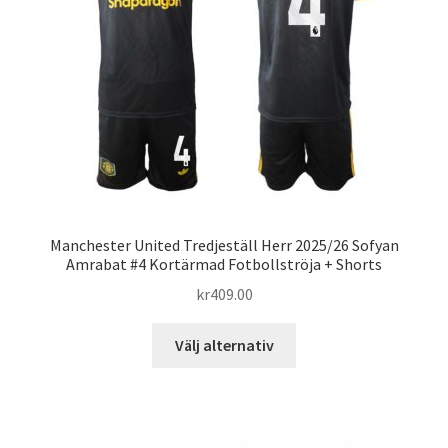
kan
väljas
på
produktsidan
Manchester United Tredjeställ Herr 2025/26 Sofyan
Amrabat #4 Kortärmad Fotbollströja + Shorts
kr
409.00
Den
Välj alternativ
här
produkten
har
flera