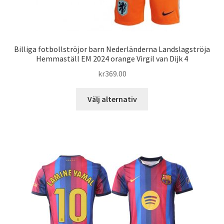
Billiga fotbollströjor barn Nederländerna Landslagströja
Hemmaställ EM 2024 orange Virgil van Dijk 4
kr
369.00
Den
Välj alternativ
här
produkten
har
flera
varianter.
De
olika
alternativen
kan
väljas