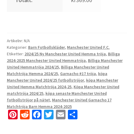
Artikelnr:
N/A
Kategorier:
Barn Fotbollskläder
,
Manchester United F.C.
Etiketter:
2024/25 Ny Manchester United Hemma tröja
,
Billiga
2024-2025 Manchester United Hemmatröja
,
Billiga Manchester
United Hemmatröja 2024/25
,
Billiga Manchester United
Matchtröja Hemma 2024/25
,
Garnacho #17 tröja
,
köpa
Manchester United 2024/25 fotbollströjor
,
köpa Manchester
United Hemma Matchtröja 2024-25
,
Köpa Manchester United
matchtröja 2024/25
,
köpa senaste Manchester United
fotbollströjor på nätet
,
Manchester United Garnacho 17
Matchtröja Barn Hemma 2024-2025
Pi
R
Fa
T
E
D
nt
e
ce
wi
m
el
er
d
b
tt
ai
a