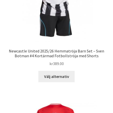
på
produktsidan
Newcastle United 2025/26 Hemmatröja Barn Set – Sven
Botman #4 Kortärmad Fotbollströja med Shorts
kr
389.00
Den
Välj alternativ
här
produkten
har
flera
varianter.
De