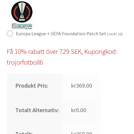
Europa League + UEFA Foundation Patch Set
(
+
kr
47.10
)
Få 10% rabatt över 729 SEK, Kupongkod:
trojorfotboll6
Produkt Pris:
kr369.00
Totalt Alternativ:
kr0.00
Totalt:
kr369.00