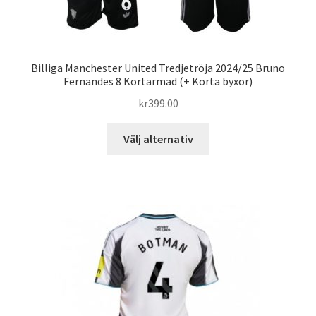
Billiga Manchester United Tredjetröja 2024/25 Bruno
Fernandes 8 Kortärmad (+ Korta byxor)
kr
399.00
Den
Välj alternativ
här
produkten
har
flera
varianter.
De
olika
alternativen
kan
väljas