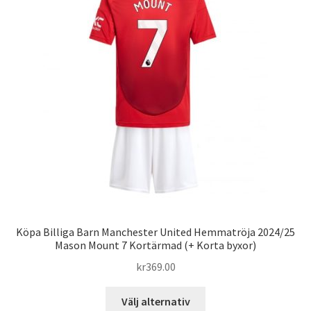
olika
alternativen
kan
väljas
på
produktsidan
Köpa Billiga Barn Manchester United Hemmatröja 2024/25
Mason Mount 7 Kortärmad (+ Korta byxor)
kr
369.00
Den
Välj alternativ