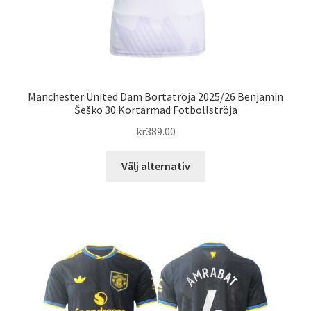
Manchester United Dam Bortatröja 2025/26 Benjamin
Šeško 30 Kortärmad Fotbollströja
kr
389.00
Den
Välj alternativ
här
produkten
har
flera
varianter.
De
olika
alternativen