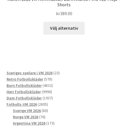
Shorts
kr
389.00
Den
Välj alternativ
här
produkten
har
flera
varianter.
De
23
Sveriges spelare i VM 2026
23
olika
578
produkter
Retro Fotbollskläder
578
alternativen
produkter
4832
Barn Fotbollskläder
4832
kan
9990
produkter
Herr Fotbollskläder
9990
väljas
produkter
1937
Dam Fotbollskläder
1937
på
2805
produkter
Fotbolls-VM 2026
2805
produktsidan
produkter
80
Sverige VM 2026
80
76
produkter
Norge VM 2026
76
produkter
173
Argentina VM 2026
173