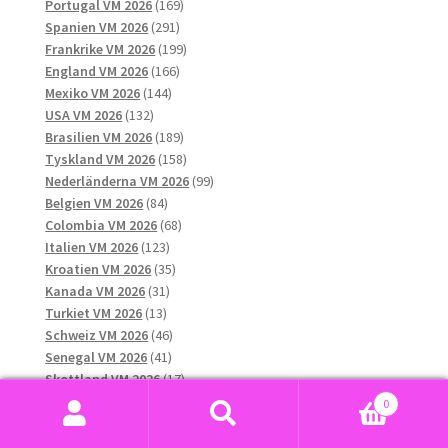
169
produkter
Portugal VM 2026
169
291
produkter
Spanien VM 2026
291
produkter
199
Frankrike VM 2026
199
166
produkter
England VM 2026
166
144
produkter
Mexiko VM 2026
144
132
produkter
USA VM 2026
132
produkter
189
Brasilien VM 2026
189
produkter
158
Tyskland VM 2026
158
produkter
99
Nederländerna VM 2026
99
84
produkter
Belgien VM 2026
84
produkter
68
Colombia VM 2026
68
123
produkter
Italien VM 2026
123
produkter
35
Kroatien VM 2026
35
31
produkter
Kanada VM 2026
31
13
produkter
Turkiet VM 2026
13
produkter
46
Schweiz VM 2026
46
41
produkter
Senegal VM 2026
41
produkter
17
Skottland VM 2026
17
12
produkter
Tjeckien VM 2026
12
0
10
produkter
Ukraina VM 2026
10
Sök
Sök
8
produkter
Ungern VM 2026
8