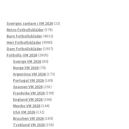
flera
varianter.
De
23
Sveriges spelare i VM 2026
23
olika
578
produkter
Retro Fotbollskläder
578
alternativen
produkter
4832
Barn Fotbollskläder
4832
kan
9990
produkter
Herr Fotbollskläder
9990
väljas
produkter
1937
Dam Fotbollskläder
1937
på
2805
produkter
Fotbolls-VM 2026
2805
produktsidan
produkter
80
Sverige VM 2026
80
76
produkter
Norge VM 2026
76
produkter
173
Argentina VM 2026
173
169
produkter
Portugal VM 2026
169
291
produkter
Spanien VM 2026
291
produkter
199
Frankrike VM 2026
199
166
produkter
England VM 2026
166
144
produkter
Mexiko VM 2026
144
132
produkter
USA VM 2026
132
produkter
189
Brasilien VM 2026
189
produkter
158
Tyskland VM 2026
158