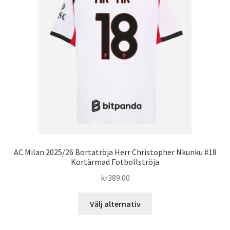
olika
alternativen
kan
väljas
på
produktsidan
AC Milan 2025/26 Bortatröja Herr Christopher Nkunku #18
Kortärmad Fotbollströja
kr
389.00
Den
Välj alternativ
här
produkten