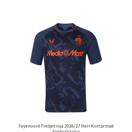
produkten
har
flera
varianter.
De
olika
alternativen
kan
väljas
på
produktsidan
Feyenoord Tredjetröja 2026/27 Herr Kortärmad
Fotbollströja