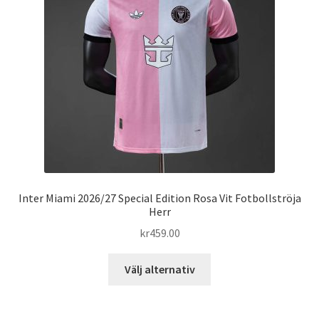
alternativen
kan
väljas
på
produktsidan
Inter Miami 2026/27 Special Edition Rosa Vit Fotbollströja
Herr
kr
459.00
Den
Välj alternativ
här
produkten
har