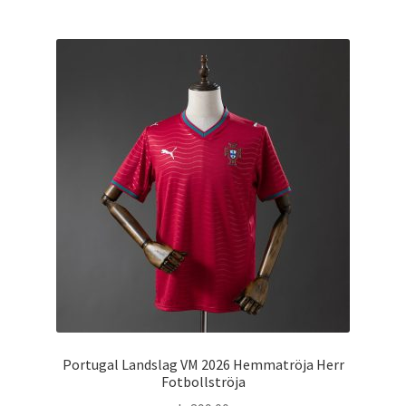
har
flera
varianter.
De
olika
alternativen
kan
väljas
på
produktsidan
Portugal Landslag VM 2026 Hemmatröja Herr
Fotbollströja