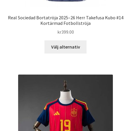
Real Sociedad Bortatröja 2025–26 Herr Takefusa Kubo #14
Kortärmad Fotbollströja
kr
399.00
Den
Välj alternativ
här
produkten
har
flera
varianter.
De
olika
alternativen
kan
väljas
på