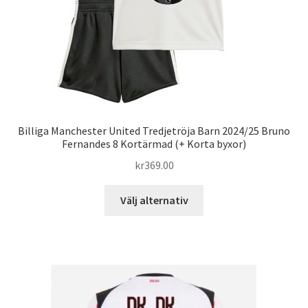
på
produktsidan
Billiga Manchester United Tredjetröja Barn 2024/25 Bruno
Fernandes 8 Kortärmad (+ Korta byxor)
kr
369.00
Den
Välj alternativ
här
produkten
har
flera
varianter.
De