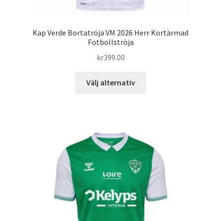
Kap Verde Bortatröja VM 2026 Herr Kortärmad
Fotbollströja
kr
399.00
Den
Välj alternativ
här
produkten
har
flera
varianter.
De
olika
alternativen
kan
väljas
på