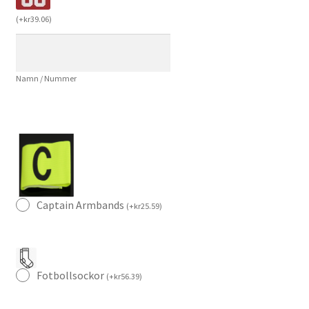
Retro
(
+
kr
39.06
)
1991-
1992
Kortärmad
Namn / Nummer
mängd
Captain Armbands
(
+
kr
25.59
)
Fotbollsockor
(
+
kr
56.39
)