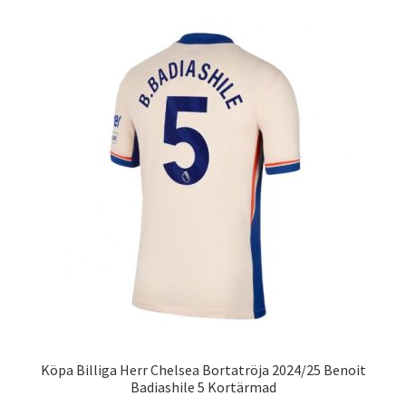
flera
varianter.
De
olika
alternativen
kan
väljas
på
produktsidan
Köpa Billiga Herr Chelsea Bortatröja 2024/25 Benoit
Badiashile 5 Kortärmad