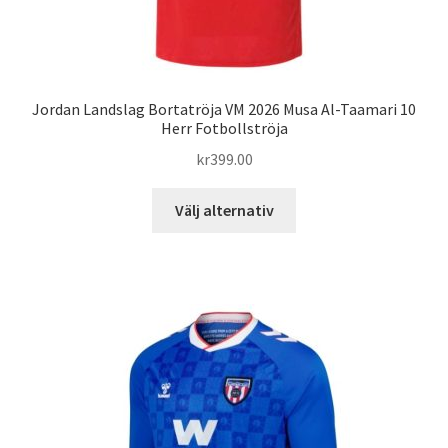
Jordan Landslag Bortatröja VM 2026 Musa Al-Taamari 10
Herr Fotbollströja
kr
399.00
Den
Välj alternativ
här
produkten
har
flera
varianter.
De
olika
alternativen
kan