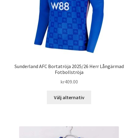
väljas
på
produktsidan
Sunderland AFC Bortatröja 2025/26 Herr Långärmad
Fotbollströja
kr
409.00
Den
Välj alternativ
här
produkten
har
flera
varianter.