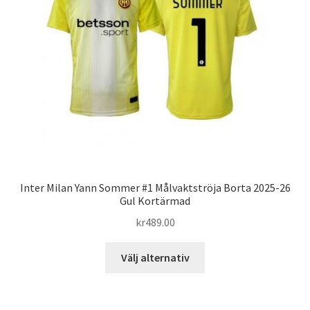
alternativen
kan
väljas
på
produktsidan
Inter Milan Yann Sommer #1 Målvaktströja Borta 2025-26
Gul Kortärmad
kr
489.00
Den
Välj alternativ
här
produkten
har