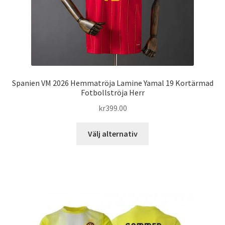
produktsidan
Spanien VM 2026 Hemmatröja Lamine Yamal 19 Kortärmad
Fotbollströja Herr
kr
399.00
Den
Välj alternativ
här
produkten
har
flera
varianter.
De
olika