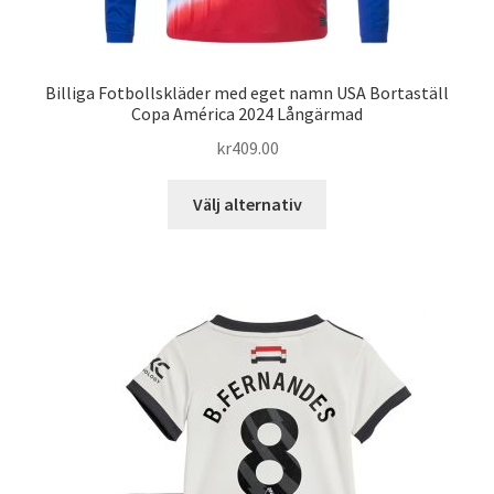
Billiga Fotbollskläder med eget namn USA Bortaställ
Copa América 2024 Långärmad
kr
409.00
Den
Välj alternativ
här
produkten
har
flera
varianter.
De
olika
alternativen
kan
väljas