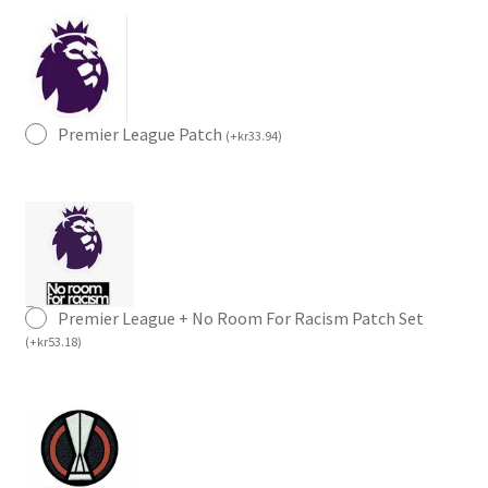
Premier League Patch
(
+
kr
33.94
)
Premier League + No Room For Racism Patch Set
(
+
kr
53.18
)