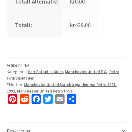
Totalt Alternativ:
kr0.00
Totalt:
kr429.00
Artikelnr:
N/A
Kategorier:
Herr Fotbollskläder
,
Manchester United F.C.
,
Retro
Fotbollskläder
Etiketter:
Manchester United Matchtröja Hemma Retro 1991-
1992
,
Manchester United Retro tröja
Pi
R
Fa
T
E
D
nt
e
ce
wi
m
el
er
d
b
tt
ai
a
es
di
o
er
l
Beskrivning