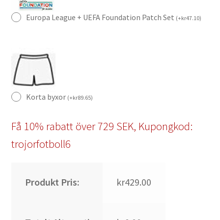
Europa League + UEFA Foundation Patch Set
(
+
kr
47.10
)
Korta byxor
(
+
kr
89.65
)
Få 10% rabatt över 729 SEK, Kupongkod:
trojorfotboll6
Produkt Pris:
kr429.00