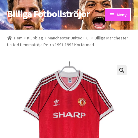
Billiga Fotbollströjor
Hoppa
Hoppa
Meny
till
till
navigering
innehåll
Hem
Hem
Klubblag
Manchester United F.C.
Billiga Manchester
United Hemmatröja Retro 1991-1992 Kortärmad
Bloggar
Butik
Kassa
Kontakta oss
Mitt konto
Storleksguiden