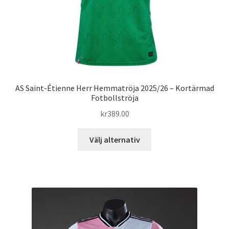
produktsidan
AS Saint-Étienne Herr Hemmatröja 2025/26 – Kortärmad
Fotbollströja
kr
389.00
Den
Välj alternativ
här
produkten
har
flera
varianter.
De
olika