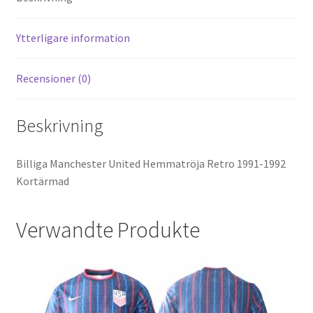
t
t
o
k
Ytterligare information
Recensioner (0)
Beskrivning
Billiga Manchester United Hemmatröja Retro 1991-1992
Kortärmad
Verwandte Produkte