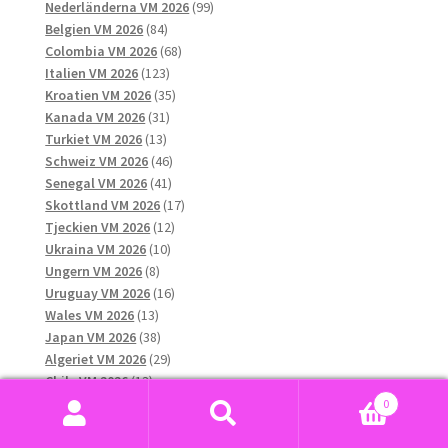
produkter
99
Nederländerna VM 2026
99
84
produkter
Belgien VM 2026
84
produkter
68
Colombia VM 2026
68
123
produkter
Italien VM 2026
123
produkter
35
Kroatien VM 2026
35
31
produkter
Kanada VM 2026
31
13
produkter
Turkiet VM 2026
13
produkter
46
Schweiz VM 2026
46
41
produkter
Senegal VM 2026
41
produkter
17
Skottland VM 2026
17
12
produkter
Tjeckien VM 2026
12
10
produkter
Ukraina VM 2026
10
8
produkter
Ungern VM 2026
8
produkter
16
Uruguay VM 2026
16
13
produkter
Wales VM 2026
13
produkter
38
Japan VM 2026
38
produkter
29
Algeriet VM 2026
29
13
produkter
Chile VM 2026
13
produkter
10
Grekland VM 2026
10
0
13
produkter
Qatar VM 2026
13
Sök
Sök
produkter
12
Nya Zeeland VM 2026
12