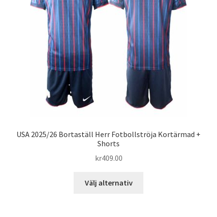
USA 2025/26 Bortaställ Herr Fotbollströja Kortärmad +
Shorts
kr
409.00
Den
Välj alternativ
här
produkten
har