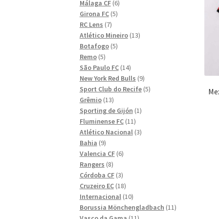
6
produkter
Málaga CF
6
5
produkter
Girona FC
5
7
produkter
RC Lens
7
produkter
13
Atlético Mineiro
13
5
produkter
Botafogo
5
5
produkter
Remo
5
produkter
14
São Paulo FC
14
produkter
9
New York Red Bulls
9
produkter
5
Sport Club do Recife
5
Mex
13
produkter
Grêmio
13
produkter
1
Sporting de Gijón
1
11
produkt
Fluminense FC
11
produkter
3
Atlético Nacional
3
9
produkter
Bahia
9
produkter
6
Valencia CF
6
8
produkter
Rangers
8
produkter
3
Córdoba CF
3
produkter
18
Cruzeiro EC
18
produkter
10
Internacional
10
produkter
11
Borussia Mönchengladbach
11
11
produkter
Vasco da Gama
11