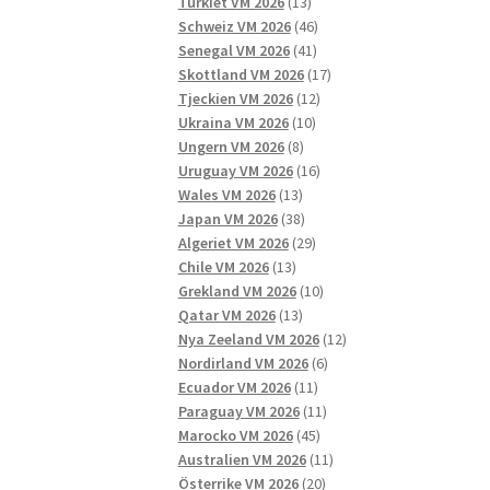
13
produkter
Turkiet VM 2026
13
produkter
46
Schweiz VM 2026
46
41
produkter
Senegal VM 2026
41
produkter
17
Skottland VM 2026
17
12
produkter
Tjeckien VM 2026
12
10
produkter
Ukraina VM 2026
10
8
produkter
Ungern VM 2026
8
produkter
16
Uruguay VM 2026
16
13
produkter
Wales VM 2026
13
produkter
38
Japan VM 2026
38
produkter
29
Algeriet VM 2026
29
13
produkter
Chile VM 2026
13
produkter
10
Grekland VM 2026
10
13
produkter
Qatar VM 2026
13
produkter
12
Nya Zeeland VM 2026
12
6
produkter
Nordirland VM 2026
6
11
produkter
Ecuador VM 2026
11
produkter
11
Paraguay VM 2026
11
45
produkter
Marocko VM 2026
45
produkter
11
Australien VM 2026
11
20
produkter
Österrike VM 2026
20