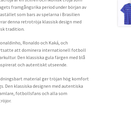
lagets framgångsrika period under början av
astället som bars av spelarna i Brasilien
rar denna retrotröja klassisk design med
sk tradition.
Ronaldinho, Ronaldo och Kaká, och
rtsatte att dominera internationell fotboll
arkultur. Den klassiska gula färgen med blå
inspirerat och autentiskt utseende.
andningsbart material ger tröjan hög komfort
ags. Den klassiska designen med autentiska
samlare, fotbollsfans och alla som
röjor.