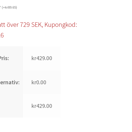
r
(
+
kr
89.65
)
tt över 729 SEK, Kupongkod:
l6
ris:
kr429.00
ternativ:
kr0.00
kr429.00