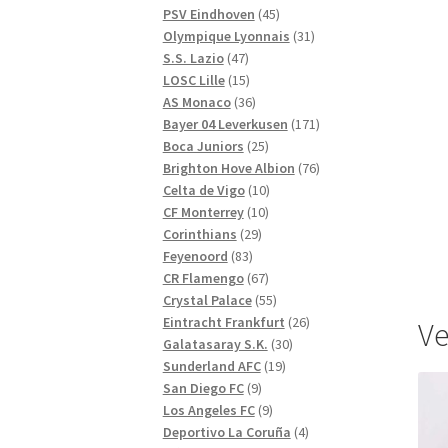
produkter
45
PSV Eindhoven
45
produkter
31
Olympique Lyonnais
31
47
produkter
S.S. Lazio
47
produkter
15
LOSC Lille
15
produkter
36
AS Monaco
36
produkter
171
Bayer 04 Leverkusen
171
25
produkter
Boca Juniors
25
produkter
76
Brighton Hove Albion
76
10
produkter
Celta de Vigo
10
10
produkter
CF Monterrey
10
29
produkter
Corinthians
29
83
produkter
Feyenoord
83
produkter
67
CR Flamengo
67
produkter
55
Crystal Palace
55
produkter
26
Eintracht Frankfurt
26
Ve
30
produkter
Galatasaray S.K.
30
19
produkter
Sunderland AFC
19
9
produkter
San Diego FC
9
produkter
9
Los Angeles FC
9
produkter
4
Deportivo La Coruña
4