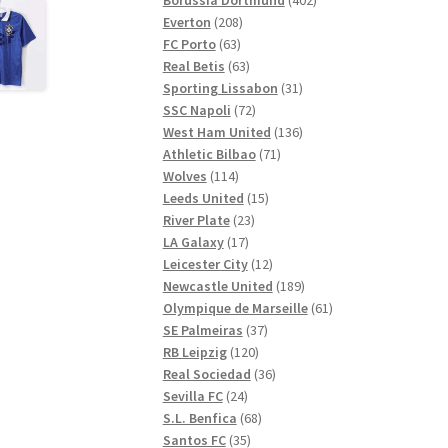
208
produkter
Everton
208
63
produkter
FC Porto
63
produkter
63
Real Betis
63
produkter
31
Sporting Lissabon
31
72
produkter
SSC Napoli
72
produkter
136
West Ham United
136
71
produkter
Athletic Bilbao
71
114
produkter
Wolves
114
produkter
15
Leeds United
15
23
produkter
River Plate
23
17
produkter
LA Galaxy
17
produkter
12
Leicester City
12
produkter
189
Newcastle United
189
produkter
61
Olympique de Marseille
61
37
produkter
SE Palmeiras
37
120
produkter
RB Leipzig
120
produkter
36
Real Sociedad
36
24
produkter
Sevilla FC
24
produkter
68
S.L. Benfica
68
35
produkter
Santos FC
35