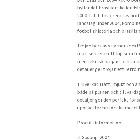
hyllar det brasilianska lands
2000-talet. Inspirerad av bort
landslag under 2004, kombine
fotbollshistoria och brasilian
Tröjan bars av stjärnor som 
representerar ett lag som fo
med teknisk briljans och vinn
detaljer ger tröjan ett retro
Tillverkad i lätt, mjukt och 
både på planen och till vard
detaljer gör den perfekt för 
uppskattar historiska matcht
Produktinformation:
✓ Säsong: 2004