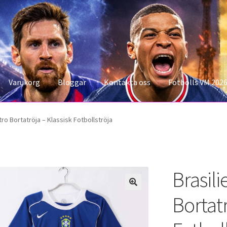
Varukorg
Bloggar
Kontakta oss
Fotbolls VM 202
konto
Storleksguiden
Varukorg
tro Bortatröja – Klassisk Fotbollströja
Brasil
Bortatr