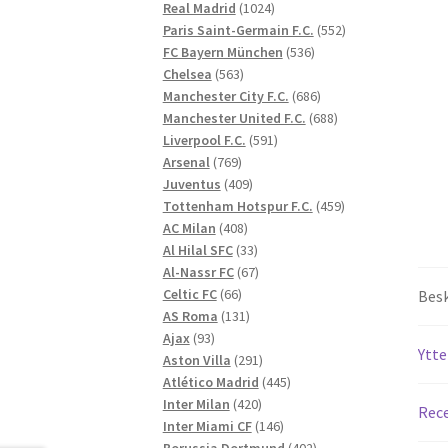
1024
produkter
Real Madrid
1024
produkter
552
Paris Saint-Germain F.C.
552
536
produkter
FC Bayern München
536
563
produkter
Chelsea
563
produkter
686
Manchester City F.C.
686
produkter
688
Manchester United F.C.
688
591
produkter
Liverpool F.C.
591
769
produkter
Arsenal
769
produkter
409
Juventus
409
produkter
459
Tottenham Hotspur F.C.
459
408
produkter
AC Milan
408
produkter
33
Al Hilal SFC
33
produkter
67
Al-Nassr FC
67
66
produkter
Celtic FC
66
Besk
produkter
131
AS Roma
131
93
produkter
Ajax
93
Ytte
produkter
291
Aston Villa
291
produkter
445
Atlético Madrid
445
420
produkter
Inter Milan
420
Rece
produkter
146
Inter Miami CF
146
produkter
402
Borussia Dortmund
402