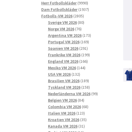
9990
produkter
Herr Fotbollskläder
9990
produkter
1937
Dam Fotbollskläder
1937
2805
produkter
Fotbolls-VM 2026
2805
produkter
80
Sverige VM 2026
80
76
produkter
Norge VM 2026
76
produkter
173
Argentina VM 2026
173
169
produkter
Portugal VM 2026
169
291
produkter
Spanien VM 2026
291
produkter
199
Frankrike VM 2026
199
166
produkter
England VM 2026
166
144
produkter
Mexiko VM 2026
144
132
produkter
USA VM 2026
132
produkter
189
Brasilien VM 2026
189
produkter
158
Tyskland VM 2026
158
produkter
99
Nederländerna VM 2026
99
84
produkter
Belgien VM 2026
84
produkter
68
Colombia VM 2026
68
123
produkter
Italien VM 2026
123
produkter
35
Kroatien VM 2026
35
31
produkter
Kanada VM 2026
31