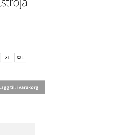
ströja
XL
XXL
Lägg till i varukorg