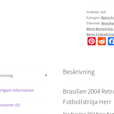
Artikelnr:
N/A
Kategori:
Retro F
Etiketter:
Brasili
Retro Bortatröja
Retro Fotbollströ
Pi
R
nt
e
er
d
es
di
Beskrivning
t
t
rivning
Brasilien 2004 Retr
rligare information
Fotbollströja Herr
nsioner (0)
Den Brasilien 2004 Retro Bort