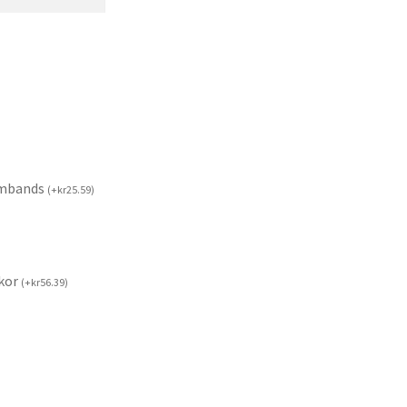
rmbands
(
+
kr
25.59
)
kor
(
+
kr
56.39
)