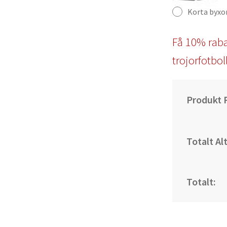
Korta byxo
Få 10% raba
trojorfotbol
Produkt P
Totalt Al
Totalt: