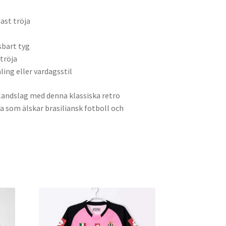
ast tröja
sbart tyg
ströja
ing eller vardagsstil
n landslag med denna klassiska retro
la som älskar brasiliansk fotboll och