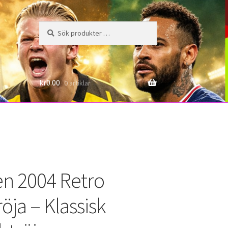
Sök
Sök
efter:
6
kr
0.00
0 artiklar
ien 2004 Retro
öja – Klassisk