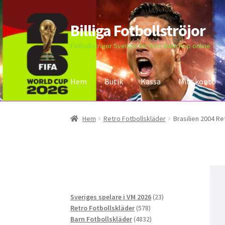
Billiga Fotbollströjor
Hoppa
Hoppa
till
till
Fotbollströjor Sverige för Herr Barn Köp online
navigering
innehåll
Hem
Butik
Kassa
Mitt konto
Hem
Bloggar
Butik
Kassa
Kontakta oss
Mitt 
Hem
Retro Fotbollskläder
Brasilien 2004 Re
23
Sveriges spelare i VM 2026
23
578
produkter
Retro Fotbollskläder
578
produkter
4832
Barn Fotbollskläder
4832