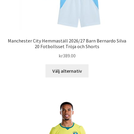
Manchester City Hemmaställ 2026/27 Barn Bernardo Silva
20 Fotbollsset Tröja och Shorts
kr
389.00
Den
Välj alternativ
här
produkten
har
flera
varianter.
De
olika
alternativen