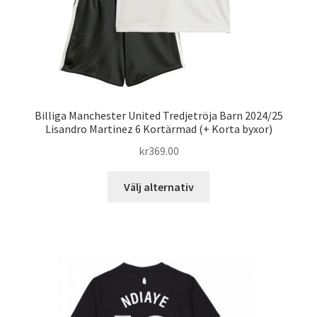
Billiga Manchester United Tredjetröja Barn 2024/25
Lisandro Martinez 6 Kortärmad (+ Korta byxor)
kr
369.00
Den
Välj alternativ
här
produkten
har
flera
varianter.
De
olika