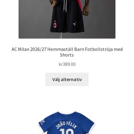
produktsidan
AC Milan 2026/27 Hemmaställ Barn Fotbollströja med
Shorts
kr
389.00
Den
Välj alternativ
här
produkten
har
flera
varianter.
De
olika