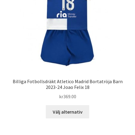
alternativen
kan
väljas
på
produktsidan
Billiga Fotbollsdräkt Atletico Madrid Bortatröja Barn
2023-24 Joao Felix 18
kr
369.00
Den
Välj alternativ
här
produkten
har