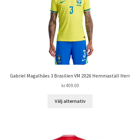
kan
väljas
på
produktsidan
Gabriel Magalhães 3 Brasilien VM 2026 Hemmaställ Herr
kr
409.00
Den
Välj alternativ
här
produkten
har
flera
varianter.