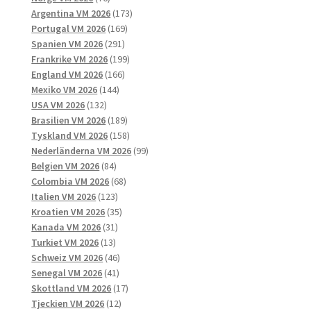
produkter
173
Argentina VM 2026
173
169
produkter
Portugal VM 2026
169
291
produkter
Spanien VM 2026
291
produkter
199
Frankrike VM 2026
199
166
produkter
England VM 2026
166
144
produkter
Mexiko VM 2026
144
132
produkter
USA VM 2026
132
produkter
189
Brasilien VM 2026
189
produkter
158
Tyskland VM 2026
158
produkter
99
Nederländerna VM 2026
99
84
produkter
Belgien VM 2026
84
produkter
68
Colombia VM 2026
68
123
produkter
Italien VM 2026
123
produkter
35
Kroatien VM 2026
35
31
produkter
Kanada VM 2026
31
13
produkter
Turkiet VM 2026
13
produkter
46
Schweiz VM 2026
46
41
produkter
Senegal VM 2026
41
produkter
17
Skottland VM 2026
17
12
produkter
Tjeckien VM 2026
12