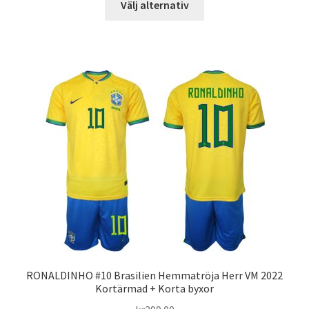
Välj alternativ
här
produkten
har
flera
varianter.
De
olika
alternativen
kan
väljas
på
produktsidan
RONALDINHO #10 Brasilien Hemmatröja Herr VM 2022
Kortärmad + Korta byxor