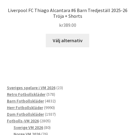
Liverpool FC Thiago Alcantara #6 Barn Tredjeställ 2025-26
Tröja + Shorts
kr
389.00
Den
Välj alternativ
här
produkten
har
flera
varianter.
De
23
Sveriges spelare i VM 2026
23
olika
578
produkter
Retro Fotbollskläder
578
alternativen
produkter
4832
Barn Fotbollskläder
4832
kan
9990
produkter
Herr Fotbollskläder
9990
väljas
produkter
1937
Dam Fotbollskläder
1937
på
2805
produkter
Fotbolls-VM 2026
2805
produktsidan
produkter
80
Sverige VM 2026
80
76
produkter
Norge VM 2026
76