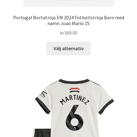
Portugal Bortatröja EM 2024 Fotbollströja Barn med
namn Joao Mario 15
kr
369.00
Den
Välj alternativ
här
produkten
har
flera
varianter.
De
olika
alternativen
kan
väljas
på
produktsidan