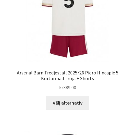
kan
väljas
på
produktsidan
Arsenal Barn Tredjeställ 2025/26 Piero Hincapié 5
Kortärmad Tröja + Shorts
kr
389.00
Den
Välj alternativ
här
produkten
har
flera