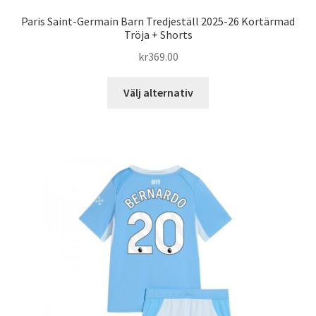
Paris Saint-Germain Barn Tredjeställ 2025-26 Kortärmad
Tröja + Shorts
kr
369.00
Den
Välj alternativ
här
produkten
har
flera
varianter.
De
olika
alternativen
kan
väljas
på
produktsidan