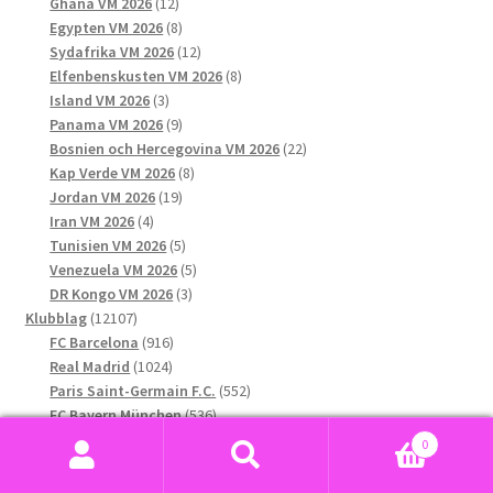
12
produkter
Ghana VM 2026
12
produkter
8
Egypten VM 2026
8
produkter
12
Sydafrika VM 2026
12
produkter
8
Elfenbenskusten VM 2026
8
3
produkter
Island VM 2026
3
produkter
9
Panama VM 2026
9
produkter
22
Bosnien och Hercegovina VM 2026
22
8
produkter
Kap Verde VM 2026
8
19
produkter
Jordan VM 2026
19
4
produkter
Iran VM 2026
4
produkter
5
Tunisien VM 2026
5
produkter
5
Venezuela VM 2026
5
3
produkter
DR Kongo VM 2026
3
12107
produkter
Klubblag
12107
produkter
916
FC Barcelona
916
1024
produkter
Real Madrid
1024
produkter
552
Paris Saint-Germain F.C.
552
536
produkter
FC Bayern München
536
563
produkter
Chelsea
563
0
produkter
686
Manchester City F.C.
686
Sök
Sök
produkter
688
Manchester United F.C.
688