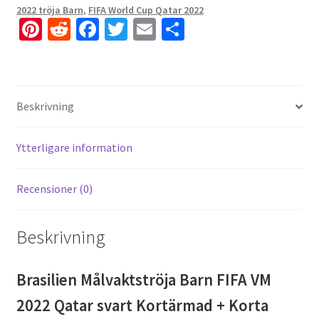
2022 tröja Barn
,
FIFA World Cup Qatar 2022
Pi
R
Fa
T
E
D
nt
e
ce
wi
m
el
er
d
b
tt
ai
a
es
di
o
er
l
Beskrivning
t
t
o
k
Ytterligare information
Recensioner (0)
Beskrivning
Brasilien Målvaktströja Barn FIFA VM
2022 Qatar svart Kortärmad + Korta