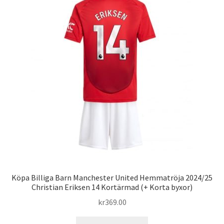
De
olika
alternativen
kan
väljas
på
produktsidan
Köpa Billiga Barn Manchester United Hemmatröja 2024/25
Christian Eriksen 14 Kortärmad (+ Korta byxor)
kr
369.00
Den