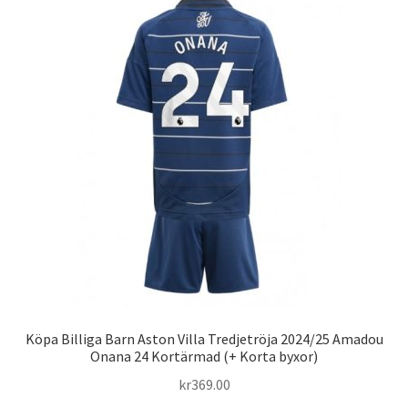
varianter.
De
olika
alternativen
kan
väljas
på
produktsidan
Köpa Billiga Barn Aston Villa Tredjetröja 2024/25 Amadou
Onana 24 Kortärmad (+ Korta byxor)
kr
369.00