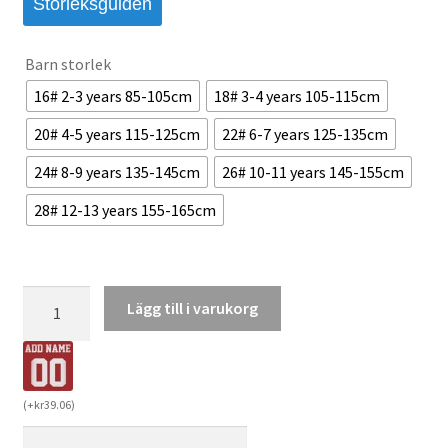
Storleksguiden
Barn storlek
16# 2-3 years 85-105cm
18# 3-4 years 105-115cm
20# 4-5 years 115-125cm
22# 6-7 years 125-135cm
24# 8-9 years 135-145cm
26# 10-11 years 145-155cm
28# 12-13 years 155-165cm
Brasilien
Lägg till i varukorg
Målvaktströja
Barn
FIFA
VM
(
+
kr
39.06
)
2022
Qatar