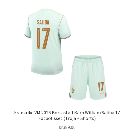
flera
varianter.
De
olika
alternativen
kan
väljas
på
produktsidan
Frankrike VM 2026 Bortaställ Barn William Saliba 17
Fotbollsset (Tröja + Shorts)
kr
389.00