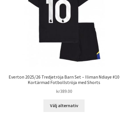
alternativen
kan
väljas
på
produktsidan
Everton 2025/26 Tredjetröja Barn Set – Iliman Ndiaye #10
Kortärmad Fotbollströja med Shorts
kr
389.00
Den
Välj alternativ
här
produkten
har