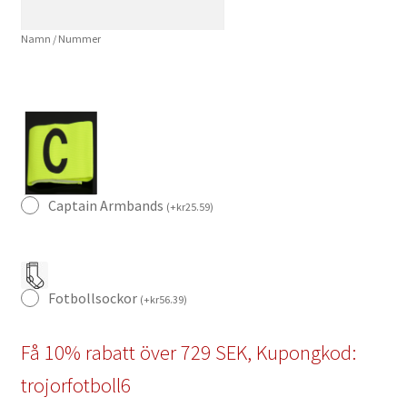
svart
Namn / Nummer
Kortärmad
+
Korta
byxor
mängd
Captain Armbands
(
+
kr
25.59
)
Fotbollsockor
(
+
kr
56.39
)
Få 10% rabatt över 729 SEK, Kupongkod:
trojorfotboll6