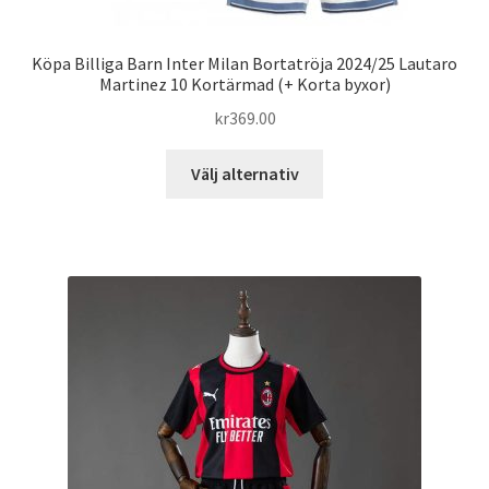
Köpa Billiga Barn Inter Milan Bortatröja 2024/25 Lautaro
Martinez 10 Kortärmad (+ Korta byxor)
kr
369.00
Den
Välj alternativ
här
produkten
har
flera
varianter.
De
olika
alternativen
kan
väljas
på