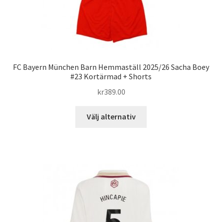
FC Bayern München Barn Hemmaställ 2025/26 Sacha Boey
#23 Kortärmad + Shorts
kr
389.00
Den
Välj alternativ
här
produkten
har
flera
varianter.
De
olika
alternativen