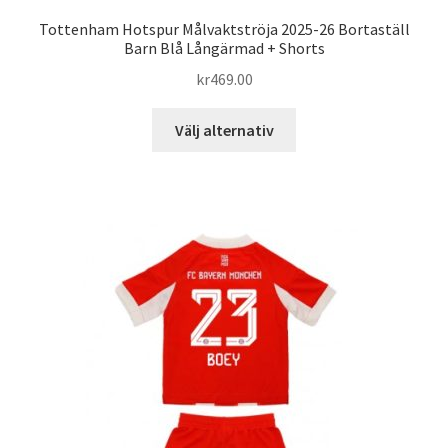
Tottenham Hotspur Målvaktströja 2025-26 Bortaställ
Barn Blå Långärmad + Shorts
kr
469.00
Den
Välj alternativ
här
produkten
har
flera
varianter.
De
olika
alternativen
kan
väljas
på
produktsidan