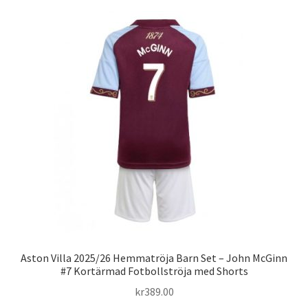
flera
varianter.
De
olika
alternativen
kan
väljas
på
produktsidan
Aston Villa 2025/26 Hemmatröja Barn Set – John McGinn
#7 Kortärmad Fotbollströja med Shorts
kr
389.00