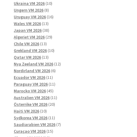
10
produkter
Ukraina VM 2026
10
8
produkter
Ungern VM 2026
8
produkter
16
Uruguay VM 2026
16
13
produkter
Wales VM 2026
13
produkter
38
Japan VM 2026
38
produkter
29
Algeriet VM 2026
29
13
produkter
Chile VM 2026
13
produkter
10
Grekland VM 2026
10
13
produkter
Qatar VM 2026
13
produkter
12
Nya Zeeland VM 2026
12
6
produkter
Nordirland VM 2026
6
11
produkter
Ecuador VM 2026
11
produkter
11
Paraguay VM 2026
11
45
produkter
Marocko VM 2026
45
produkter
11
Australien VM 2026
11
20
produkter
Österrike VM 2026
20
10
produkter
Haiti VM 2026
10
produkter
11
Sydkorea VM 2026
11
produkter
7
Saudiarabien VM 2026
7
15
produkter
Curaçao VM 2026
15