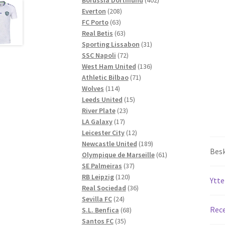
208
produkter
Everton
208
63
produkter
FC Porto
63
produkter
63
Real Betis
63
produkter
31
Sporting Lissabon
31
72
produkter
SSC Napoli
72
produkter
136
West Ham United
136
71
produkter
Athletic Bilbao
71
114
produkter
Wolves
114
produkter
15
Leeds United
15
23
produkter
River Plate
23
17
produkter
LA Galaxy
17
produkter
12
Leicester City
12
produkter
189
Newcastle United
189
Besk
produkter
61
Olympique de Marseille
61
37
produkter
SE Palmeiras
37
120
produkter
RB Leipzig
120
Ytte
produkter
36
Real Sociedad
36
24
produkter
Sevilla FC
24
Rece
produkter
68
S.L. Benfica
68
35
produkter
Santos FC
35