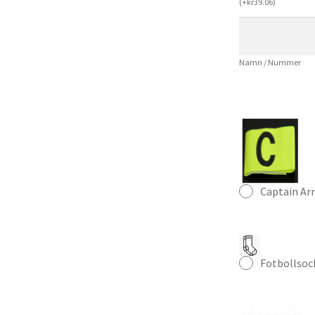
(
+
kr
39.06
)
Fotbollströja
mängd
Namn / Nummer
Captain A
Fotbollsoc