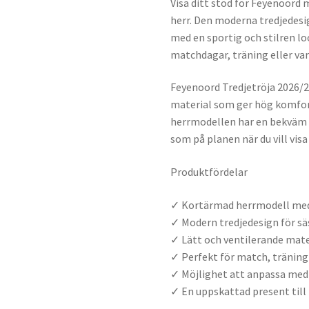
Visa ditt stöd för Feyenoord
herr. Den moderna tredjedesi
med en sportig och stilren look
matchdagar, träning eller va
Feyenoord Tredjetröja 2026/27
material som ger hög komfor
herrmodellen har en bekväm p
som på planen när du vill visa
Produktfördelar
✓ Kortärmad herrmodell me
✓ Modern tredjedesign för s
✓ Lätt och ventilerande mate
✓ Perfekt för match, träning 
✓ Möjlighet att anpassa me
✓ En uppskattad present till