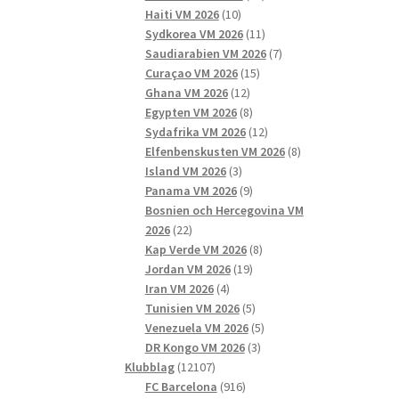
10
produkter
Haiti VM 2026
10
produkter
11
Sydkorea VM 2026
11
produkter
7
Saudiarabien VM 2026
7
15
produkter
Curaçao VM 2026
15
12
produkter
Ghana VM 2026
12
produkter
8
Egypten VM 2026
8
produkter
12
Sydafrika VM 2026
12
produkter
8
Elfenbenskusten VM 2026
8
3
produkter
Island VM 2026
3
produkter
9
Panama VM 2026
9
produkter
Bosnien och Hercegovina VM
22
2026
22
produkter
8
Kap Verde VM 2026
8
19
produkter
Jordan VM 2026
19
4
produkter
Iran VM 2026
4
produkter
5
Tunisien VM 2026
5
produkter
5
Venezuela VM 2026
5
3
produkter
DR Kongo VM 2026
3
12107
produkter
Klubblag
12107
produkter
916
FC Barcelona
916