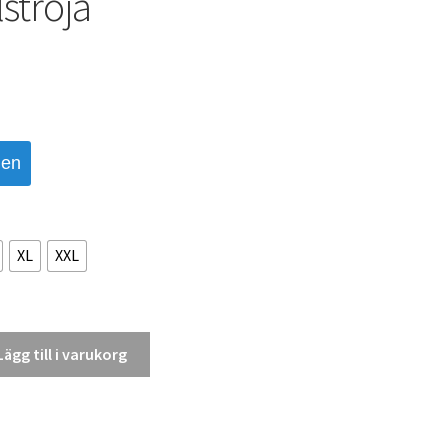
ströja
den
XL
XXL
Lägg till i varukorg