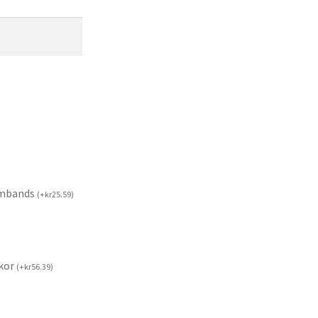
rmbands
(
+
kr
25.59
)
kor
(
+
kr
56.39
)