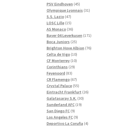
produkter
45
PSV Eindhoven
45
produkter
31
Olympique Lyonnais
31
47
produkter
S.S. Lazio
47
produkter
15
LOSC Lille
15
produkter
36
AS Monaco
36
produkter
171
Bayer 04 Leverkusen
171
25
produkter
Boca Juniors
25
produkter
76
Brighton Hove Albion
76
10
produkter
Celta de Vigo
10
10
produkter
CF Monterrey
10
29
produkter
Corinthians
29
83
produkter
Feyenoord
83
produkter
67
CR Flamengo
67
produkter
55
Crystal Palace
55
produkter
26
Eintracht Frankfurt
26
30
produkter
Galatasaray S.K.
30
19
produkter
Sunderland AFC
19
9
produkter
San Diego FC
9
produkter
9
Los Angeles FC
9
produkter
4
Deportivo La Coruña
4