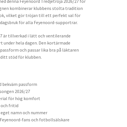
 med denna Feyenoord Tredjetröja 2026/27 för
gnen kombinerar klubbens stolta tradition
, vilket gör tröjan till ett perfekt val för
rdagsbruk för alla Feyenoord-supportrar.
 är tillverkad i lätt och ventilerande
t under hela dagen. Den kortärmade
assform och passar lika bra på läktaren
 ditt stöd för klubben.
d bekväm passform
äsongen 2026/27
rial för hög komfort
och fritid
d eget namn och nummer
 Feyenoord-fans och fotbollsälskare