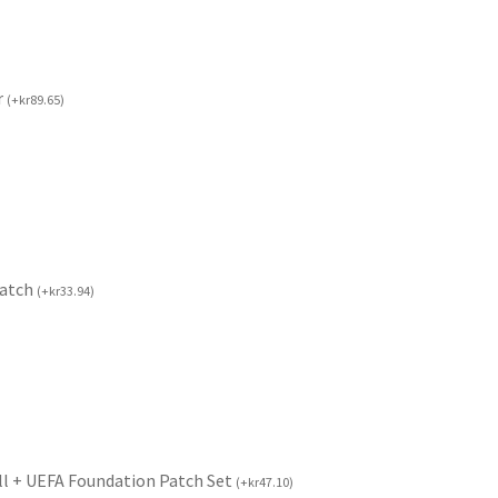
r
(
+
kr
89.65
)
Patch
(
+
kr
33.94
)
ll + UEFA Foundation Patch Set
(
+
kr
47.10
)