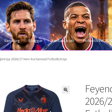
Varukorg
Bloggar
Kontakta oss
Fotbolls VM 202
konto
Storleksguiden
Varukorg
etröja 2026/27 Herr Kortärmad Fotbollströja
Feyeno
2026/2