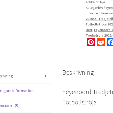
Artikelnr:
N/A
Kategorier:
Feyen
Etiketter:
Feyenoo
2026/27 Tredjetrö
Fotbollströja 202
Herr
,
Feyenoord T
Tredjetröja 2026/
Pi
R
nt
e
er
d
es
di
Beskrivning
t
t
rivning
Feyenoord Tredjet
rligare information
Fotbollströja
nsioner (0)