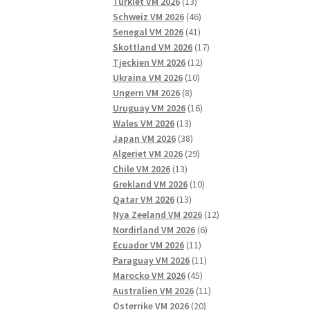
13
produkter
Turkiet VM 2026
13
produkter
46
Schweiz VM 2026
46
41
produkter
Senegal VM 2026
41
produkter
17
Skottland VM 2026
17
12
produkter
Tjeckien VM 2026
12
10
produkter
Ukraina VM 2026
10
8
produkter
Ungern VM 2026
8
produkter
16
Uruguay VM 2026
16
13
produkter
Wales VM 2026
13
produkter
38
Japan VM 2026
38
produkter
29
Algeriet VM 2026
29
13
produkter
Chile VM 2026
13
produkter
10
Grekland VM 2026
10
13
produkter
Qatar VM 2026
13
produkter
12
Nya Zeeland VM 2026
12
6
produkter
Nordirland VM 2026
6
11
produkter
Ecuador VM 2026
11
produkter
11
Paraguay VM 2026
11
45
produkter
Marocko VM 2026
45
produkter
11
Australien VM 2026
11
20
produkter
Österrike VM 2026
20