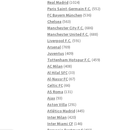
1024
produkter
Real Madrid
1024
produkter
552
Paris Saint-Germain F.C.
552
536
produkter
FC Bayern München
536
563
produkter
Chelsea
563
produkter
686
Manchester City F.C.
686
produkter
688
Manchester United F.C.
688
591
produkter
Liverpool F.C.
591
769
produkter
Arsenal
769
produkter
409
Juventus
409
produkter
459
Tottenham Hotspur F.C.
459
408
produkter
AC Milan
408
produkter
33
Al Hilal SFC
33
produkter
67
Al-Nassr FC
67
66
produkter
Celtic FC
66
produkter
131
AS Roma
131
93
produkter
Ajax
93
produkter
291
Aston Villa
291
produkter
445
Atlético Madrid
445
420
produkter
Inter Milan
420
produkter
146
Inter Miami CF
146
produkter
402
Borussia Dortmund
402