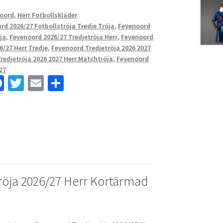
oord
,
Herr Fotbollskläder
rd 2026/27 Fotbollströja Tredje Tröja
,
Feyenoord
ja
,
Feyenoord 2026/27 Tredjetröja Herr
,
Feyenoord
6/27 Herr Tredje
,
Feyenoord Tredjetröja 2026 2027
redjetröja 2026 2027 Herr Matchtröja
,
Feyenoord
27
Fa
T
E
D
ce
wi
m
el
b
tt
ai
a
o
er
l
o
k
röja 2026/27 Herr Kortärmad