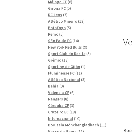
6
produkter
Málaga CF
6
5
produkter
Girona FC
5
7
produkter
RC Lens
7
produkter
13
Atlético Mineiro
13
5
produkter
Botafogo
5
5
produkter
Remo
5
Ve
produkter
14
São Paulo FC
14
produkter
9
New York Red Bulls
9
produkter
5
Sport Club do Recife
5
13
produkter
Grêmio
13
produkter
1
Sporting de Gijón
1
11
produkt
Fluminense FC
11
produkter
3
Atlético Nacional
3
9
produkter
Bahia
9
produkter
6
Valencia CF
6
8
produkter
Rangers
8
produkter
3
Córdoba CF
3
produkter
18
Cruzeiro EC
18
produkter
10
Internacional
10
produkter
11
Borussia Mönchengladbach
11
Köpa
11
produkter
Vasco da Gama
11