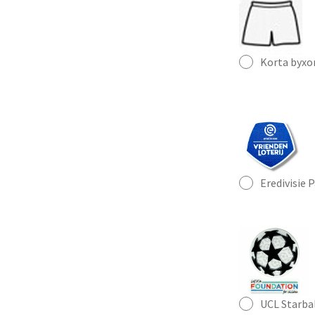
Korta byxo
Eredivisie 
UCL Starba