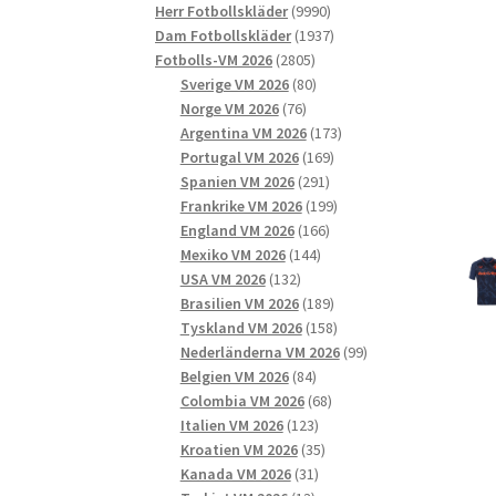
9990
produkter
Herr Fotbollskläder
9990
produkter
1937
Dam Fotbollskläder
1937
2805
produkter
Fotbolls-VM 2026
2805
produkter
80
Sverige VM 2026
80
76
produkter
Norge VM 2026
76
produkter
173
Argentina VM 2026
173
169
produkter
Portugal VM 2026
169
291
produkter
Spanien VM 2026
291
produkter
199
Frankrike VM 2026
199
166
produkter
England VM 2026
166
144
produkter
Mexiko VM 2026
144
132
produkter
USA VM 2026
132
produkter
189
Brasilien VM 2026
189
produkter
158
Tyskland VM 2026
158
produkter
99
Nederländerna VM 2026
99
84
produkter
Belgien VM 2026
84
produkter
68
Colombia VM 2026
68
123
produkter
Italien VM 2026
123
produkter
35
Kroatien VM 2026
35
31
produkter
Kanada VM 2026
31