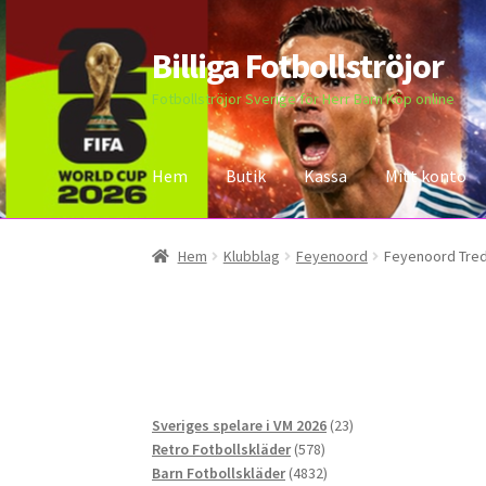
Billiga Fotbollströjor
Hoppa
Hoppa
till
till
Fotbollströjor Sverige för Herr Barn Köp online
navigering
innehåll
Hem
Butik
Kassa
Mitt konto
Hem
Bloggar
Butik
Kassa
Kontakta oss
Mitt 
Hem
Klubblag
Feyenoord
Feyenoord Tredj
23
Sveriges spelare i VM 2026
23
578
produkter
Retro Fotbollskläder
578
produkter
4832
Barn Fotbollskläder
4832