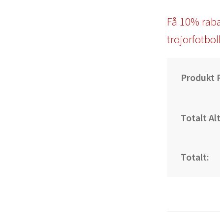
Få 10% raba
trojorfotbol
Produkt P
Totalt Al
Totalt: