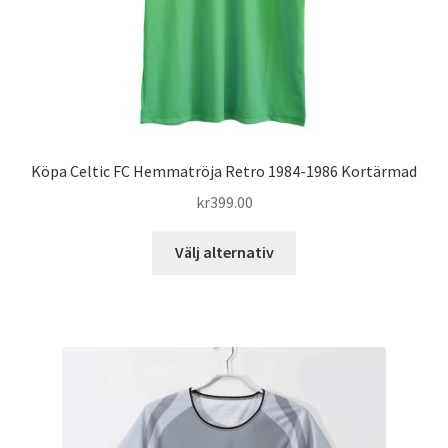
produktsidan
Köpa Celtic FC Hemmatröja Retro 1984-1986 Kortärmad
kr
399.00
Den
Välj alternativ
här
produkten
har
flera
varianter.
De
olika
alternativen