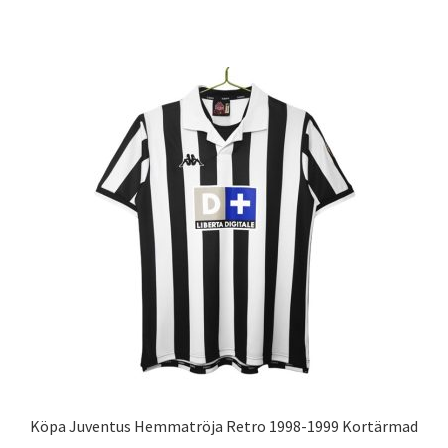
produkten
har
flera
varianter.
De
olika
alternativen
kan
väljas
på
produktsidan
Köpa Juventus Hemmatröja Retro 1998-1999 Kortärmad