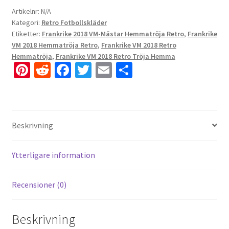
Artikelnr:
N/A
Kategori:
Retro Fotbollskläder
Etiketter:
Frankrike 2018 VM-Mästar Hemmatröja Retro
,
Frankrike
VM 2018 Hemmatröja Retro
,
Frankrike VM 2018 Retro
Hemmatröja
,
Frankrike VM 2018 Retro Tröja Hemma
Pi
R
Fa
T
E
D
nt
e
ce
wi
m
el
er
d
b
tt
ai
a
es
di
o
er
l
Beskrivning
t
t
o
k
Ytterligare information
Recensioner (0)
Beskrivning