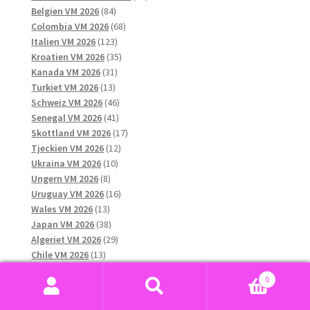
84
produkter
Belgien VM 2026
84
produkter
68
Colombia VM 2026
68
123
produkter
Italien VM 2026
123
produkter
35
Kroatien VM 2026
35
31
produkter
Kanada VM 2026
31
13
produkter
Turkiet VM 2026
13
produkter
46
Schweiz VM 2026
46
41
produkter
Senegal VM 2026
41
produkter
17
Skottland VM 2026
17
12
produkter
Tjeckien VM 2026
12
10
produkter
Ukraina VM 2026
10
8
produkter
Ungern VM 2026
8
produkter
16
Uruguay VM 2026
16
13
produkter
Wales VM 2026
13
produkter
38
Japan VM 2026
38
produkter
29
Algeriet VM 2026
29
13
produkter
Chile VM 2026
13
produkter
10
Grekland VM 2026
10
0
13
produkter
Qatar VM 2026
13
Sök
Sök
produkter
12
Nya Zeeland VM 2026
12