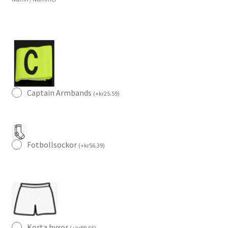
mängd
Captain Armbands
(
+
kr
25.59
)
Fotbollsockor
(
+
kr
56.39
)
Korta byxor
(
+
kr
89.65
)