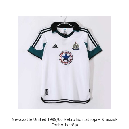
har
flera
varianter.
De
olika
alternativen
kan
väljas
på
produktsidan
Newcastle United 1999/00 Retro Bortatröja – Klassisk
Fotbollströja