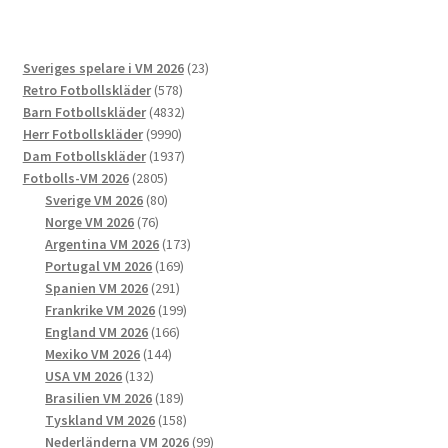
varianter.
De
23
Sveriges spelare i VM 2026
23
olika
578
produkter
Retro Fotbollskläder
578
alternativen
produkter
4832
Barn Fotbollskläder
4832
kan
9990
produkter
Herr Fotbollskläder
9990
väljas
produkter
1937
Dam Fotbollskläder
1937
på
2805
produkter
Fotbolls-VM 2026
2805
produktsidan
produkter
80
Sverige VM 2026
80
76
produkter
Norge VM 2026
76
produkter
173
Argentina VM 2026
173
169
produkter
Portugal VM 2026
169
291
produkter
Spanien VM 2026
291
produkter
199
Frankrike VM 2026
199
166
produkter
England VM 2026
166
144
produkter
Mexiko VM 2026
144
132
produkter
USA VM 2026
132
produkter
189
Brasilien VM 2026
189
produkter
158
Tyskland VM 2026
158
produkter
99
Nederländerna VM 2026
99