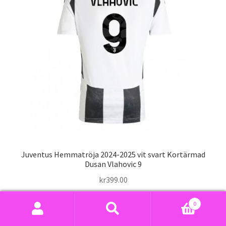
alternativen
kan
väljas
på
produktsidan
Juventus Hemmatröja 2024-2025 vit svart Kortärmad
Dusan Vlahovic 9
kr
399.00
Den
0
Välj alternativ
här
Sök
Sök
produkten