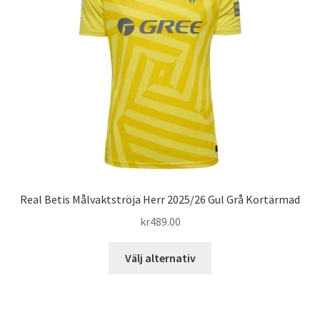
alternativen
kan
väljas
på
produktsidan
Real Betis Målvaktströja Herr 2025/26 Gul Grå Kortärmad
kr
489.00
Den
Välj alternativ
här
produkten
har