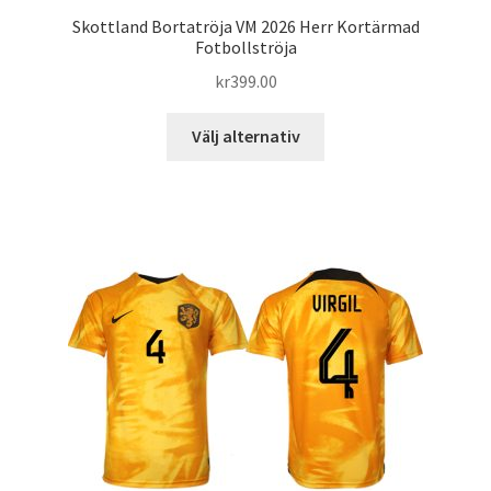
Skottland Bortatröja VM 2026 Herr Kortärmad
Fotbollströja
kr
399.00
Den
Välj alternativ
här
produkten
har
flera
varianter.
De
olika
alternativen
kan
väljas
på
produktsidan