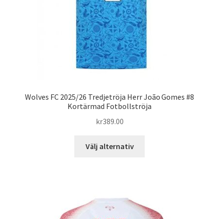
på
produktsidan
Wolves FC 2025/26 Tredjetröja Herr João Gomes #8
Kortärmad Fotbollströja
kr
389.00
Den
Välj alternativ
här
produkten
har
flera
varianter.
De