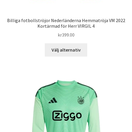
Billiga fotbollströjor Nederländerna Hemmatröja VM 2022
Kortärmad för Herr VIRGIL 4
kr
399.00
Den
Välj alternativ
här
produkten
har
flera
varianter.
De
olika
alternativen
kan
väljas
på