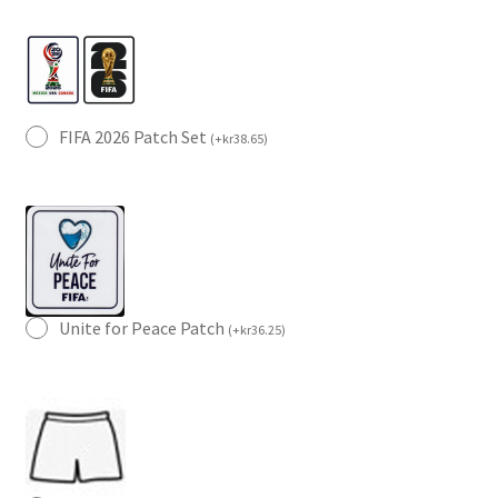
FIFA 2026 Patch Set
(
+
kr
38.65
)
Unite for Peace Patch
(
+
kr
36.25
)