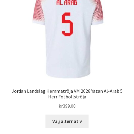
olika
alternativen
kan
väljas
på
produktsidan
Jordan Landslag Hemmatröja VM 2026 Yazan Al-Arab 5
Herr Fotbollströja
kr
399.00
Den
Välj alternativ
här
produkten