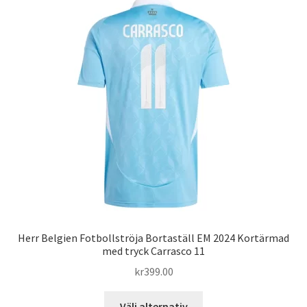
Herr Belgien Fotbollströja Bortaställ EM 2024 Kortärmad
med tryck Carrasco 11
kr
399.00
Den
Välj alternativ