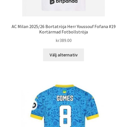
AC Milan 2025/26 Bortatröja Herr Youssouf Fofana #19
Kortärmad Fotbollströja
kr
389.00
Den
Välj alternativ
här
produkten
har
flera
varianter.
De
olika
alternativen
kan
väljas