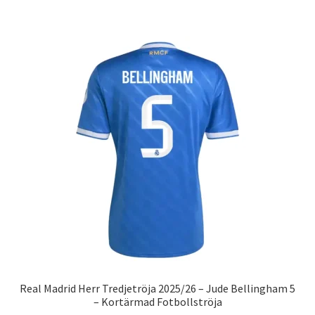
har
flera
varianter.
De
olika
alternativen
kan
väljas
på
produktsidan
Real Madrid Herr Tredjetröja 2025/26 – Jude Bellingham 5
– Kortärmad Fotbollströja