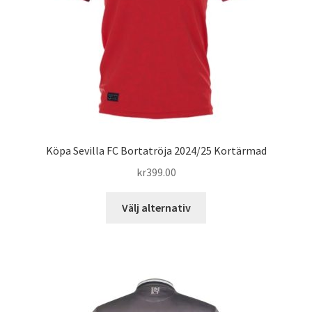
väljas
på
produktsidan
Köpa Sevilla FC Bortatröja 2024/25 Kortärmad
kr
399.00
Den
Välj alternativ
här
produkten
har
flera
varianter.
De