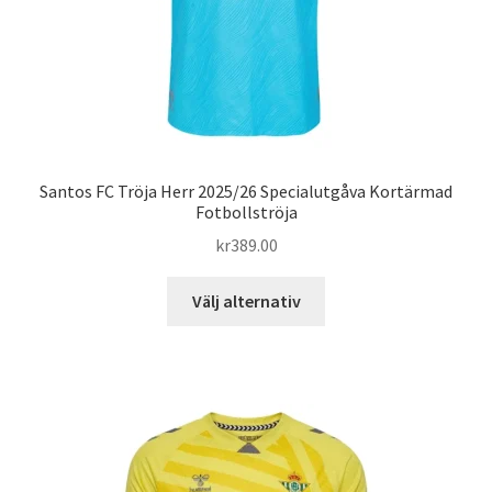
produktsidan
Santos FC Tröja Herr 2025/26 Specialutgåva Kortärmad
Fotbollströja
kr
389.00
Den
Välj alternativ
här
produkten
har
flera
varianter.
De
olika