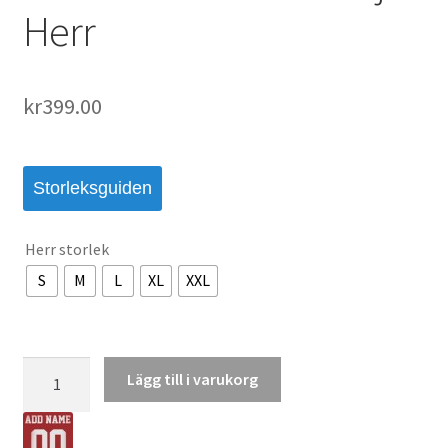
Herr
kr
399.00
Storleksguiden
Herr storlek
S
M
L
XL
XXL
Frankrike
Lägg till i varukorg
VM
2026
Bortatröja