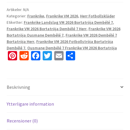
Artikelnr:
N/A
Kategorier:
Frankrike
,
Frankrike VM 2026
,
Herr Fotbollskläder
Etiketter:
Frankrike Landslag VM 2026 Bortatröja Dembélé 7
,
Frankrike VM 2026 Bortatröja Dembélé 7 Herr
,
Frankrike VM 2026
Bortatröja Ousmane Dembélé 7
,
Frankrike VM 2026 Dembélé 7
Bortatröja Herr
,
Frankrike VM 2026 Fotbollströja Bortatröja
Dembélé 7
,
Ousmane Dembélé 7 Frankrike VM 2026 Bortatröja
Pi
R
Fa
T
E
D
nt
e
ce
wi
m
el
er
d
b
tt
ai
a
es
di
o
er
l
Beskrivning
t
t
o
k
Ytterligare information
Recensioner (0)