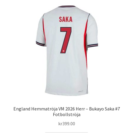
flera
varianter.
De
olika
alternativen
kan
väljas
på
produktsidan
England Hemmatröja VM 2026 Herr – Bukayo Saka #7
Fotbollströja
kr
399.00