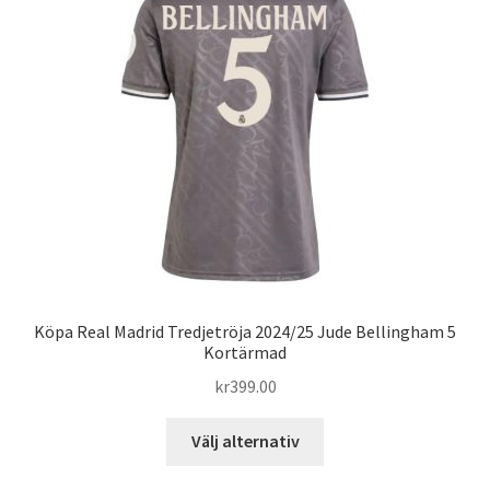
olika
alternativen
kan
väljas
på
produktsidan
Köpa Real Madrid Tredjetröja 2024/25 Jude Bellingham 5
Kortärmad
kr
399.00
Den
Välj alternativ
här
produkten