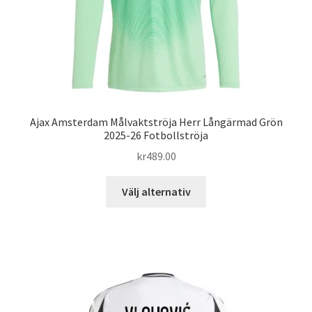
produktsidan
Ajax Amsterdam Målvaktströja Herr Långärmad Grön
2025-26 Fotbollströja
kr
489.00
Den
Välj alternativ
här
produkten
har
flera
varianter.
De
olika