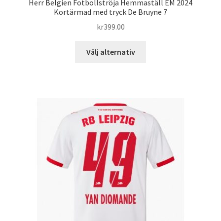
Herr Belgien Fotbollströja Hemmaställ EM 2024
Kortärmad med tryck De Bruyne 7
kr
399.00
Den
Välj alternativ
här
produkten
har
flera
varianter.
De
olika
alternativen
kan
väljas
på
produktsidan