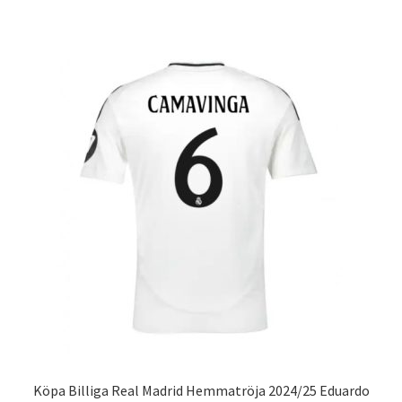
har
flera
varianter.
De
olika
alternativen
kan
väljas
på
produktsidan
Köpa Billiga Real Madrid Hemmatröja 2024/25 Eduardo