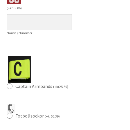
Ousmane
(
+
kr
39.06
)
Dembélé
7
Fotbollströja
Namn / Nummer
Herr
mängd
Captain Armbands
(
+
kr
25.59
)
Fotbollsockor
(
+
kr
56.39
)