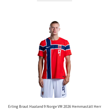
produkten
har
flera
varianter.
De
olika
alternativen
kan
väljas
på
produktsidan
Erling Braut Haaland 9 Norge VM 2026 Hemmaställ Herr