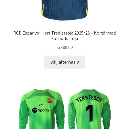
RCD Espanyol Herr Tredjetröja 2025/26 – Kortärmad
Fotbollströja
kr
389.00
Den
Välj alternativ
här
produkten
har
flera
varianter.
De
olika
alternativen
kan