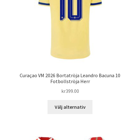
kan
väljas
på
produktsidan
Curaçao VM 2026 Bortatröja Leandro Bacuna 10
Fotbollströja Herr
kr
399.00
Den
Välj alternativ
här
produkten
har
flera