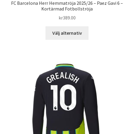
FC Barcelona Herr Hemmatröja 2025/26 – Paez Gavi 6 –
Kortärmad Fotbollströja
kr
389.00
Den
Välj alternativ
här
produkten
har
flera
varianter.
De
olika
alternativen
kan
väljas
på
produktsidan