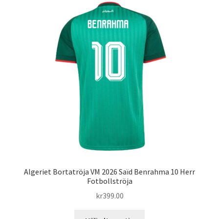
varianter.
De
olika
alternativen
kan
väljas
på
produktsidan
Algeriet Bortatröja VM 2026 Saïd Benrahma 10 Herr
Fotbollströja
kr
399.00
Den