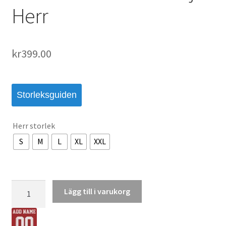
Herr
kr
399.00
Storleksguiden
Herr storlek
S
M
L
XL
XXL
Frankrike
Lägg till i varukorg
VM
2026
Hemmatröja