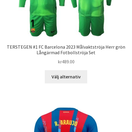
väljas
på
produktsidan
TERSTEGEN #1 FC Barcelona 2023 Målvaktströja Herr grön
Långärmad Fotbollströja Set
kr
489.00
Den
Välj alternativ
här
produkten
har
flera
varianter.
De
olika