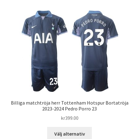
har
flera
varianter.
De
olika
alternativen
kan
väljas
på
produktsidan
Billiga matchtröja herr Tottenham Hotspur Bortatröja
2023-2024 Pedro Porro 23
kr
399.00
Den
Välj alternativ
här