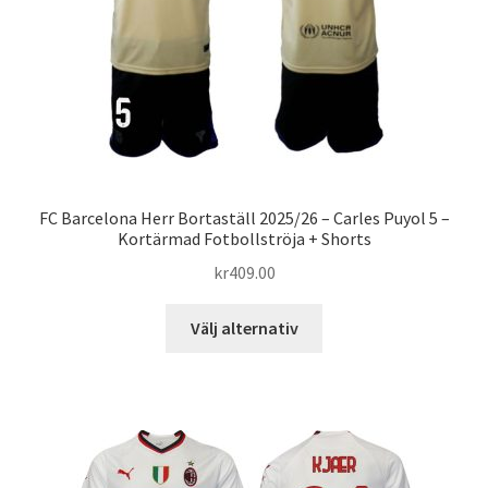
på
produktsidan
FC Barcelona Herr Bortaställ 2025/26 – Carles Puyol 5 –
Kortärmad Fotbollströja + Shorts
kr
409.00
Den
Välj alternativ
här
produkten
har
flera
varianter.
De