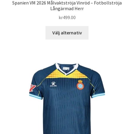
Spanien VM 2026 Målvaktströja Vinröd – Fotbollströja
Långärmad Herr
kr
499.00
Den
Välj alternativ
här
produkten
har
flera
varianter.
De
olika
alternativen
kan
väljas
på
produktsidan