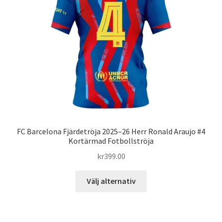
alternativen
kan
väljas
på
produktsidan
FC Barcelona Fjärdetröja 2025–26 Herr Ronald Araujo #4
Kortärmad Fotbollströja
kr
399.00
Den
Välj alternativ
här
produkten
har