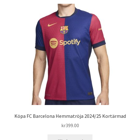
flera
varianter.
De
olika
alternativen
kan
väljas
på
produktsidan
Köpa FC Barcelona Hemmatröja 2024/25 Kortärmad
kr
399.00
Den