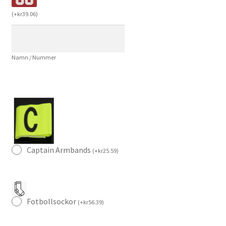
Ousmane
(
+
kr
39.06
)
Dembélé
7
Fotbollströja
Namn / Nummer
Herr
mängd
Captain Armbands
(
+
kr
25.59
)
Fotbollsockor
(
+
kr
56.39
)