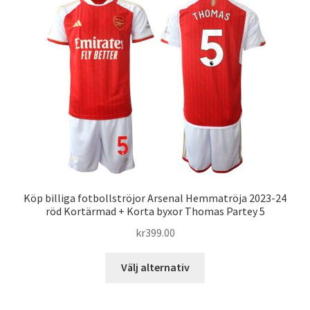
varianter.
De
olika
alternativen
kan
väljas
på
produktsidan
Köp billiga fotbollströjor Arsenal Hemmatröja 2023-24
röd Kortärmad + Korta byxor Thomas Partey 5
kr
399.00
Den
Välj alternativ
här
produkten