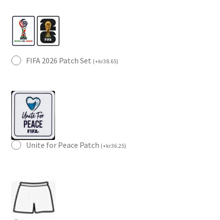
FIFA 2026 Patch Set
(
+
kr
38.65
)
Unite for Peace Patch
(
+
kr
36.25
)