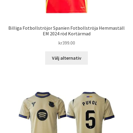
Billiga Fotbollströjor Spanien Fotbollströja Hemmaställ
EM 2024 röd Kortärmad
kr
399.00
Den
Välj alternativ
här
produkten
har
flera
varianter.
De
olika
alternativen
kan
väljas