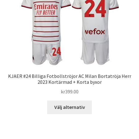
olika
alternativen
kan
väljas
på
produktsidan
KJAER #24 Billiga Fotbollströjor AC Milan Bortatröja Herr
2023 Kortärmad + Korta byxor
kr
399.00
Den
Välj alternativ
här
produkten
har
flera