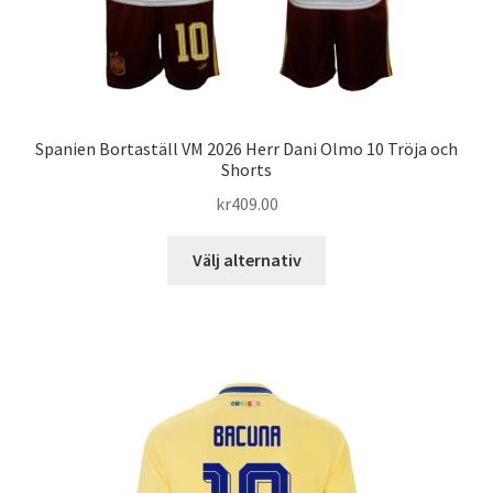
Spanien Bortaställ VM 2026 Herr Dani Olmo 10 Tröja och
Shorts
kr
409.00
Den
Välj alternativ
här
produkten
har
flera
varianter.
De
olika
alternativen