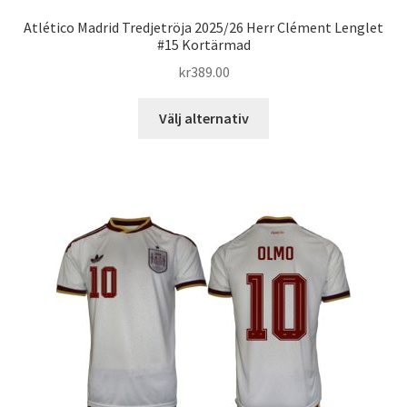
Atlético Madrid Tredjetröja 2025/26 Herr Clément Lenglet
#15 Kortärmad
kr
389.00
Den
Välj alternativ
här
produkten
har
flera
varianter.
De
olika
alternativen
kan
väljas
på
produktsidan