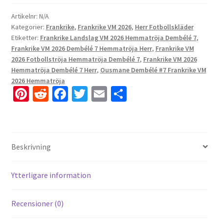
Artikelnr:
N/A
Kategorier:
Frankrike
,
Frankrike VM 2026
,
Herr Fotbollskläder
Etiketter:
Frankrike Landslag VM 2026 Hemmatröja Dembélé 7
,
Frankrike VM 2026 Dembélé 7 Hemmatröja Herr
,
Frankrike VM
2026 Fotbollströja Hemmatröja Dembélé 7
,
Frankrike VM 2026
Hemmatröja Dembélé 7 Herr
,
Ousmane Dembélé #7 Frankrike VM
2026 Hemmatröja
Pi
R
Fa
T
E
D
nt
e
ce
wi
m
el
er
d
b
tt
ai
a
es
di
o
er
l
Beskrivning
t
t
o
k
Ytterligare information
Recensioner (0)