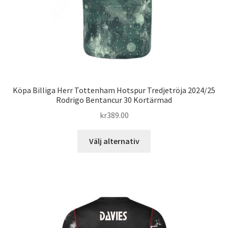
Köpa Billiga Herr Tottenham Hotspur Tredjetröja 2024/25
Rodrigo Bentancur 30 Kortärmad
kr
389.00
Den
Välj alternativ
här
produkten
har
flera
varianter.
De
olika