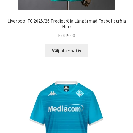
Liverpool FC 2025/26 Tredjetröja Långärmad Fotbollströja
Herr
kr
419.00
Den
Välj alternativ
här
produkten
har
flera
varianter.
De
olika
alternativen
kan
väljas
på