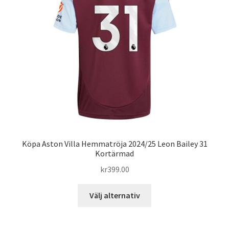
alternativen
kan
väljas
på
produktsidan
Köpa Aston Villa Hemmatröja 2024/25 Leon Bailey 31
Kortärmad
kr
399.00
Den
Välj alternativ
här
produkten
har