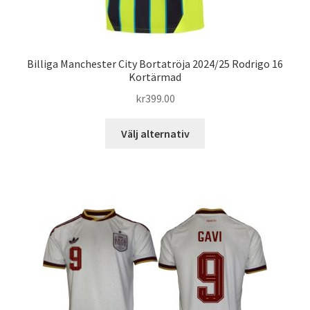
Billiga Manchester City Bortatröja 2024/25 Rodrigo 16
Kortärmad
kr
399.00
Den
Välj alternativ
här
produkten
har
flera
varianter.
De
olika
alternativen
kan
väljas