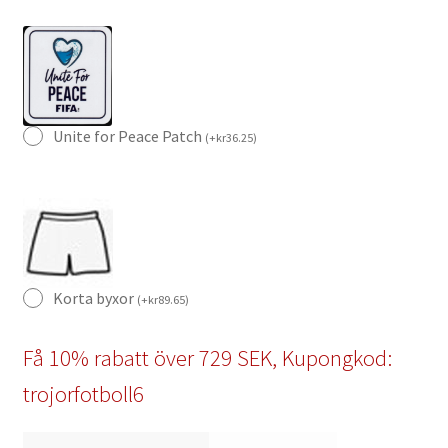
Unite for Peace Patch
(
+
kr
36.25
)
Korta byxor
(
+
kr
89.65
)
Få 10% rabatt över 729 SEK, Kupongkod:
trojorfotboll6