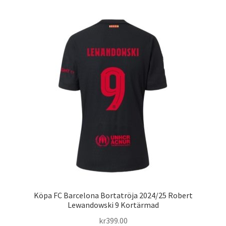
flera
varianter.
De
olika
alternativen
kan
väljas
på
produktsidan
Köpa FC Barcelona Bortatröja 2024/25 Robert
Lewandowski 9 Kortärmad
kr
399.00