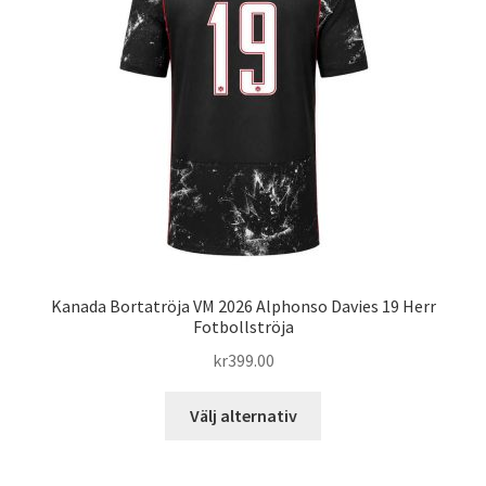
alternativen
kan
väljas
på
produktsidan
Kanada Bortatröja VM 2026 Alphonso Davies 19 Herr
Fotbollströja
kr
399.00
Den
Välj alternativ
här
produkten
har