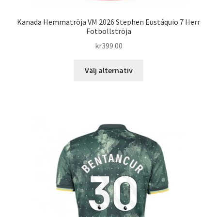
Kanada Hemmatröja VM 2026 Stephen Eustáquio 7 Herr
Fotbollströja
kr
399.00
Den
Välj alternativ
här
produkten
har
flera
varianter.
De
olika
alternativen
kan
väljas
på
produktsidan