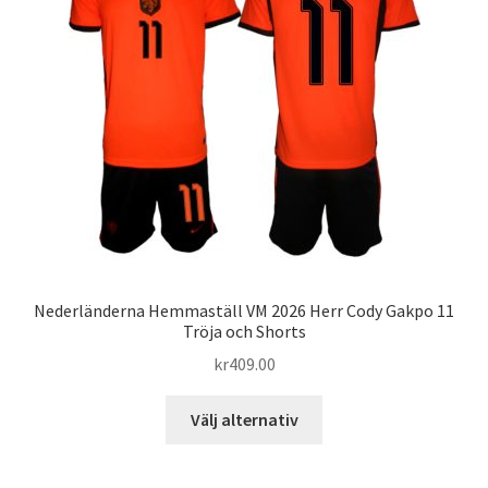
alternativen
kan
väljas
på
produktsidan
Nederländerna Hemmaställ VM 2026 Herr Cody Gakpo 11
Tröja och Shorts
kr
409.00
Den
Välj alternativ
här
produkten