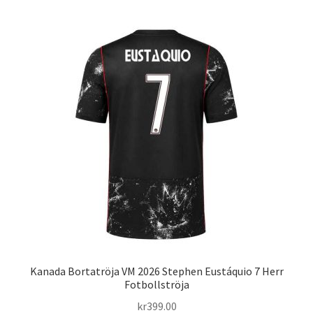
flera
varianter.
De
olika
alternativen
kan
väljas
på
produktsidan
Kanada Bortatröja VM 2026 Stephen Eustáquio 7 Herr
Fotbollströja
kr
399.00