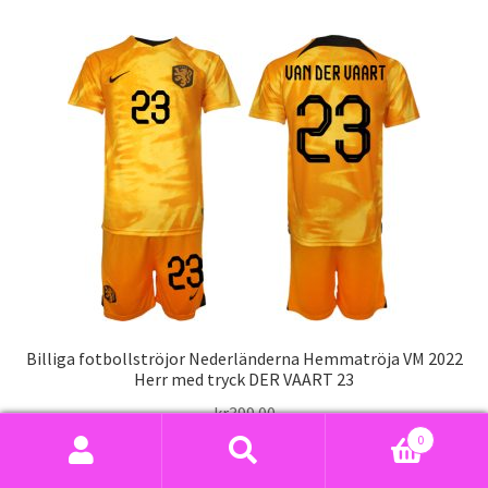
har
flera
varianter.
De
olika
alternativen
kan
väljas
på
produktsidan
Billiga fotbollströjor Nederländerna Hemmatröja VM 2022
Herr med tryck DER VAART 23
kr
399.00
0
Den
Sök
Sök
Välj alternativ
här