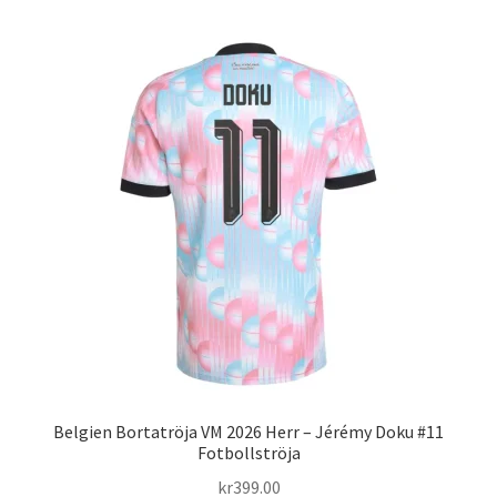
har
flera
varianter.
De
olika
alternativen
kan
väljas
på
produktsidan
Belgien Bortatröja VM 2026 Herr – Jérémy Doku #11
Fotbollströja
kr
399.00