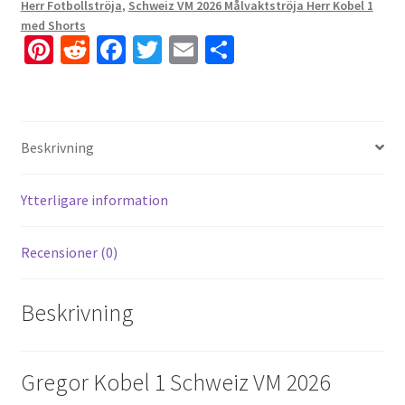
Herr Fotbollströja
,
Schweiz VM 2026 Målvaktströja Herr Kobel 1
med Shorts
Pi
R
Fa
T
E
D
nt
e
ce
wi
m
el
er
d
b
tt
ai
a
es
di
o
er
l
Beskrivning
t
t
o
k
Ytterligare information
Recensioner (0)
Beskrivning
Gregor Kobel 1 Schweiz VM 2026