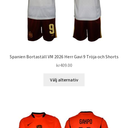
på
produktsidan
Spanien Bortaställ VM 2026 Herr Gavi 9 Tröja och Shorts
kr
409.00
Den
Välj alternativ
här
produkten
har
flera
varianter.
De
olika