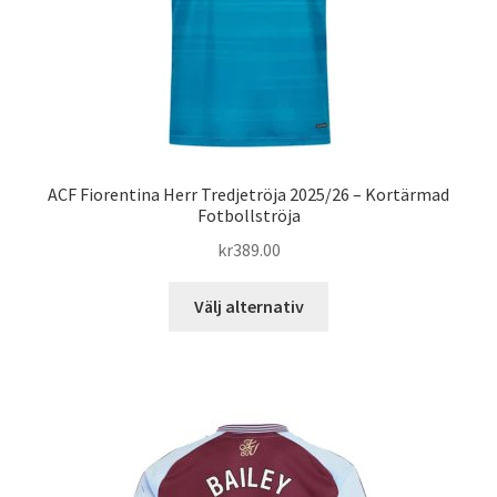
produktsidan
ACF Fiorentina Herr Tredjetröja 2025/26 – Kortärmad
Fotbollströja
kr
389.00
Den
Välj alternativ
här
produkten
har
flera
varianter.
De
olika