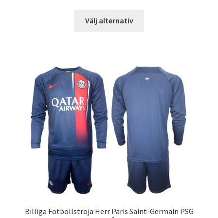
Den
Välj alternativ
här
produkten
har
flera
varianter.
De
olika
alternativen
kan
väljas
på
produktsidan
Billiga Fotbollströja Herr Paris Saint-Germain PSG