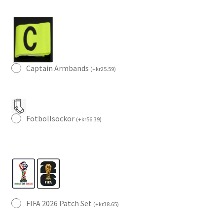
Captain Armbands
(
+
kr
25.59
)
Fotbollsockor
(
+
kr
56.39
)
FIFA 2026 Patch Set
(
+
kr
38.65
)