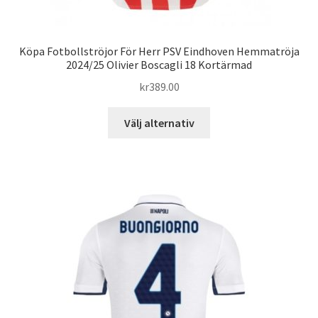
Köpa Fotbollströjor För Herr PSV Eindhoven Hemmatröja
2024/25 Olivier Boscagli 18 Kortärmad
kr
389.00
Den
Välj alternativ
här
produkten
har
flera
varianter.
De
olika
alternativen
kan
väljas
på