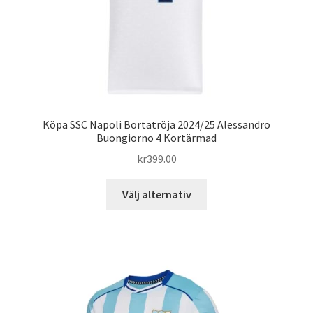
produktsidan
Köpa SSC Napoli Bortatröja 2024/25 Alessandro
Buongiorno 4 Kortärmad
kr
399.00
Den
Välj alternativ
här
produkten
har
flera
varianter.
De
olika