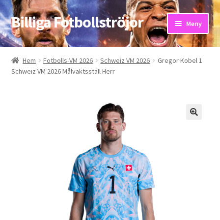
Billiga Fotbollströjor
Hoppa
Hoppa
Meny
till
till
navigering
innehåll
Hem
Hem
Fotbolls-VM 2026
Schweiz VM 2026
Gregor Kobel 1
Schweiz VM 2026 Målvaktsställ Herr
Bloggar
Butik
Kassa
Kontakta oss
Mitt konto
Storleksguiden