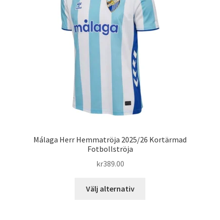
alternativen
kan
väljas
på
produktsidan
Málaga Herr Hemmatröja 2025/26 Kortärmad
Fotbollströja
kr
389.00
Den
Välj alternativ
här
produkten