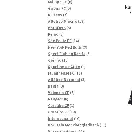
6
produkter
Málaga CF
6
Kan
5
produkter
Girona FC
5
F
7
produkter
RC Lens
7
produkter
13
Atlético Mineiro
13
5
produkter
Botafogo
5
5
produkter
Remo
5
produkter
14
São Paulo FC
14
produkter
9
New York Red Bulls
9
produkter
5
Sport Club do Recife
5
13
produkter
Grêmio
13
produkter
1
Sporting de Gijón
1
11
produkt
Fluminense FC
11
produkter
3
Atlético Nacional
3
9
produkter
Bahia
9
produkter
6
Valencia CF
6
8
produkter
Rangers
8
produkter
3
Córdoba CF
3
produkter
18
Cruzeiro EC
18
produkter
10
Internacional
10
produkter
11
Borussia Mönchengladbach
11
11
produkter
Vasco da Gama
11