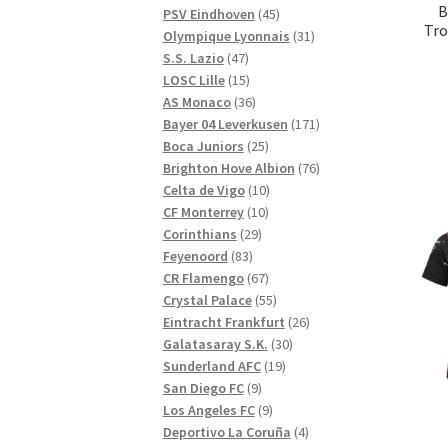
B
produkter
45
PSV Eindhoven
45
Tro
produkter
31
Olympique Lyonnais
31
47
produkter
S.S. Lazio
47
produkter
15
LOSC Lille
15
produkter
36
AS Monaco
36
produkter
171
Bayer 04 Leverkusen
171
25
produkter
Boca Juniors
25
produkter
76
Brighton Hove Albion
76
10
produkter
Celta de Vigo
10
10
produkter
CF Monterrey
10
29
produkter
Corinthians
29
83
produkter
Feyenoord
83
produkter
67
CR Flamengo
67
produkter
55
Crystal Palace
55
produkter
26
Eintracht Frankfurt
26
30
produkter
Galatasaray S.K.
30
19
produkter
Sunderland AFC
19
9
produkter
San Diego FC
9
produkter
9
Los Angeles FC
9
produkter
4
Deportivo La Coruña
4