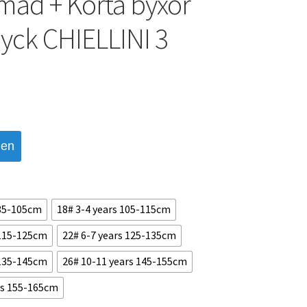
mad + Korta byxor
yck CHIELLINI 3
den
 85-105cm
18# 3-4 years 105-115cm
 115-125cm
22# 6-7 years 125-135cm
 135-145cm
26# 10-11 years 145-155cm
rs 155-165cm