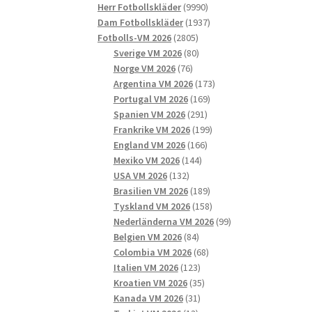
9990
produkter
Herr Fotbollskläder
9990
produkter
1937
Dam Fotbollskläder
1937
2805
produkter
Fotbolls-VM 2026
2805
produkter
80
Sverige VM 2026
80
76
produkter
Norge VM 2026
76
produkter
173
Argentina VM 2026
173
169
produkter
Portugal VM 2026
169
291
produkter
Spanien VM 2026
291
produkter
199
Frankrike VM 2026
199
166
produkter
England VM 2026
166
144
produkter
Mexiko VM 2026
144
132
produkter
USA VM 2026
132
produkter
189
Brasilien VM 2026
189
produkter
158
Tyskland VM 2026
158
produkter
99
Nederländerna VM 2026
99
84
produkter
Belgien VM 2026
84
produkter
68
Colombia VM 2026
68
123
produkter
Italien VM 2026
123
produkter
35
Kroatien VM 2026
35
31
produkter
Kanada VM 2026
31