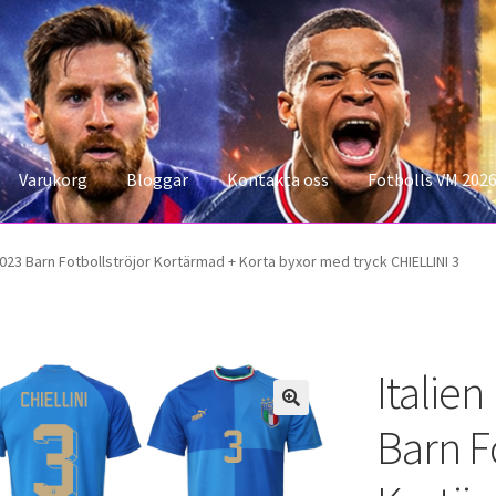
Varukorg
Bloggar
Kontakta oss
Fotbolls VM 202
konto
Storleksguiden
Varukorg
023 Barn Fotbollströjor Kortärmad + Korta byxor med tryck CHIELLINI 3
Italie
Barn F