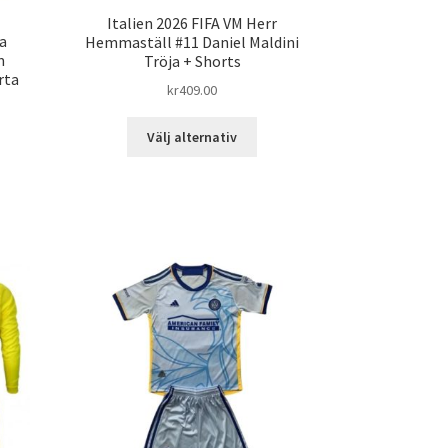
Italien 2026 FIFA VM Herr
a
Hemmaställ #11 Daniel Maldini
m
Tröja + Shorts
rta
kr
409.00
Den
Välj alternativ
här
n
produkten
har
dukten
flera
varianter.
ra
De
ianter.
olika
alternativen
ka
kan
ernativen
väljas
på
jas
produktsidan
duktsidan