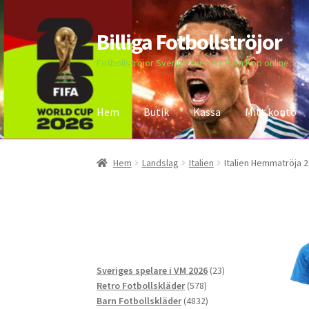
Billiga Fotbollströjor
Hoppa
Hoppa
till
till
Fotbollströjor Sverige för Herr Barn Köp online
navigering
innehåll
Hem
Butik
Kassa
Mitt konto
Hem
Bloggar
Butik
Kassa
Kontakta oss
Mitt 
Hem
Landslag
Italien
Italien Hemmatröja 2
23
Sveriges spelare i VM 2026
23
578
produkter
Retro Fotbollskläder
578
produkter
4832
Barn Fotbollskläder
4832