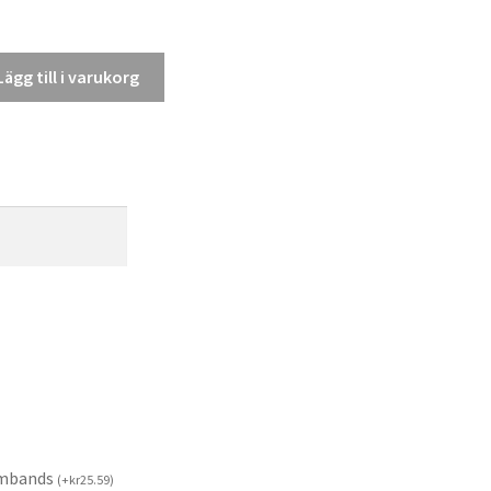
Lägg till i varukorg
rmbands
(
+
kr
25.59
)