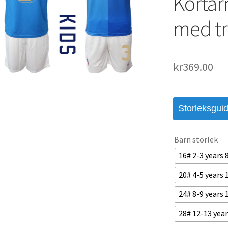
Kortär
med tr
kr
369.00
Storleksgui
Barn storlek
16# 2-3 years
20# 4-5 years
24# 8-9 years
28# 12-13 yea