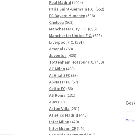
1024
produkter
Real Madrid
1024
produkter
552
Paris Saint-Germain F.C.
552
536
produkter
FC Bayern München
536
563
produkter
Chelsea
563
produkter
686
Manchester City F.C.
686
produkter
688
Manchester United F.C.
688
591
produkter
Liverpool F.C.
591
769
produkter
Arsenal
769
produkter
409
Juventus
409
produkter
459
Tottenham Hotspur F.C.
459
408
produkter
AC Milan
408
produkter
33
Al Hilal SFC
33
produkter
67
Al-Nassr FC
67
66
produkter
Celtic FC
66
produkter
131
AS Roma
131
93
produkter
Ajax
93
Besk
produkter
291
Aston Villa
291
produkter
445
Atlético Madrid
445
Ytte
420
produkter
Inter Milan
420
produkter
146
Inter Miami CF
146
produkter
402
Borussia Dortmund
402