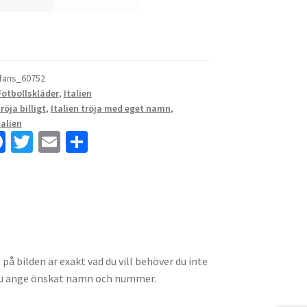
sfans_60752
Fotbollskläder
,
Italien
tröja billigt
,
Italien tröja med eget namn
,
alien
Fa
T
E
D
ce
wi
m
el
b
tt
ai
a
o
er
l
o
k
 bilden är exakt vad du vill behöver du inte
 du ange önskat namn och nummer.