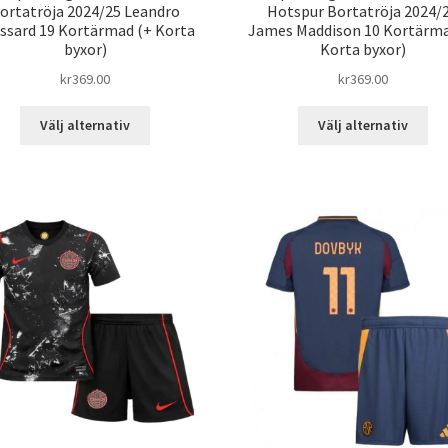
ortatröja 2024/25 Leandro
Hotspur Bortatröja 2024/
ssard 19 Kortärmad (+ Korta
James Maddison 10 Kortärma
byxor)
Korta byxor)
kr
369.00
kr
369.00
Den
De
Välj alternativ
Välj alternativ
här
här
produkten
pro
har
har
flera
fle
varianter.
var
De
De
olika
oli
alternativen
alt
kan
kan
väljas
väl
på
på
produktsidan
pro