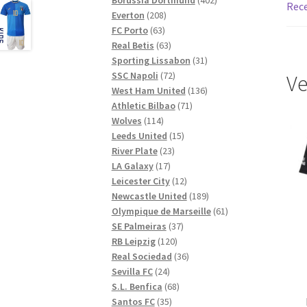
Rece
208
produkter
Everton
208
63
produkter
FC Porto
63
produkter
63
Real Betis
63
produkter
31
Sporting Lissabon
31
72
produkter
SSC Napoli
72
Ve
produkter
136
West Ham United
136
71
produkter
Athletic Bilbao
71
114
produkter
Wolves
114
produkter
15
Leeds United
15
23
produkter
River Plate
23
17
produkter
LA Galaxy
17
produkter
12
Leicester City
12
produkter
189
Newcastle United
189
produkter
61
Olympique de Marseille
61
37
produkter
SE Palmeiras
37
120
produkter
RB Leipzig
120
produkter
36
Real Sociedad
36
24
produkter
Sevilla FC
24
produkter
68
S.L. Benfica
68
35
produkter
Santos FC
35