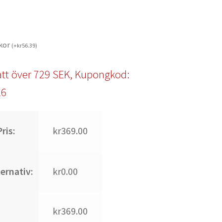
kor
(
+
kr
56.39
)
tt över 729 SEK, Kupongkod:
l6
ris:
kr369.00
ternativ:
kr0.00
kr369.00