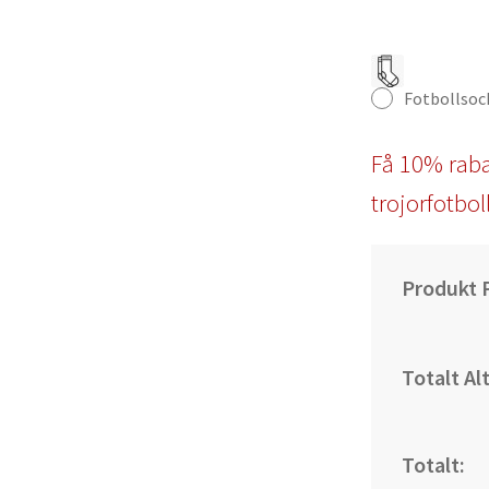
Fotbollsoc
Få 10% raba
trojorfotbol
Produkt P
Totalt Al
Totalt: