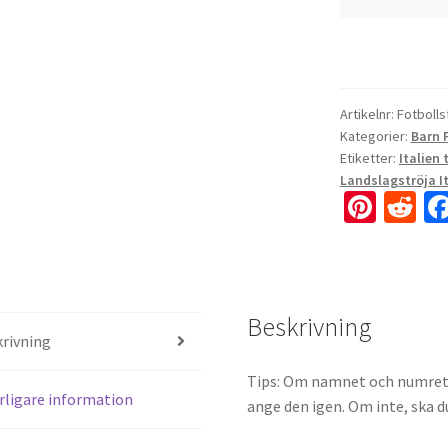
Artikelnr:
Fotboll
Kategorier:
Barn 
Etiketter:
Italien 
Landslagströja It
Pi
R
nt
e
er
d
es
di
Beskrivning
t
t
rivning
Tips: Om namnet och numret på
rligare information
ange den igen. Om inte, ska