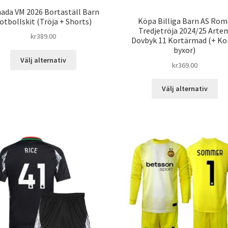
ada VM 2026 Bortaställ Barn
Köpa Billiga Barn AS Rom
otbollskit (Tröja + Shorts)
Tredjetröja 2024/25 Arte
kr
389.00
Dovbyk 11 Kortärmad (+ Ko
byxor)
Den
Välj alternativ
kr
369.00
här
produkten
De
har
Välj alternativ
här
flera
pro
varianter.
har
De
fle
olika
var
alternativen
De
kan
oli
väljas
alt
på
kan
produktsidan
väl
på
pro