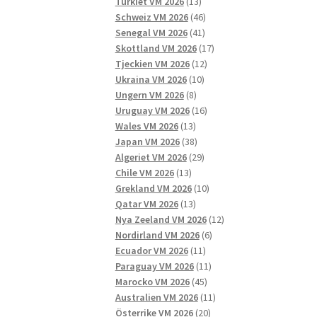
13
produkter
Turkiet VM 2026
13
produkter
46
Schweiz VM 2026
46
41
produkter
Senegal VM 2026
41
produkter
17
Skottland VM 2026
17
12
produkter
Tjeckien VM 2026
12
10
produkter
Ukraina VM 2026
10
8
produkter
Ungern VM 2026
8
produkter
16
Uruguay VM 2026
16
13
produkter
Wales VM 2026
13
produkter
38
Japan VM 2026
38
produkter
29
Algeriet VM 2026
29
13
produkter
Chile VM 2026
13
produkter
10
Grekland VM 2026
10
13
produkter
Qatar VM 2026
13
produkter
12
Nya Zeeland VM 2026
12
6
produkter
Nordirland VM 2026
6
11
produkter
Ecuador VM 2026
11
produkter
11
Paraguay VM 2026
11
45
produkter
Marocko VM 2026
45
produkter
11
Australien VM 2026
11
20
produkter
Österrike VM 2026
20