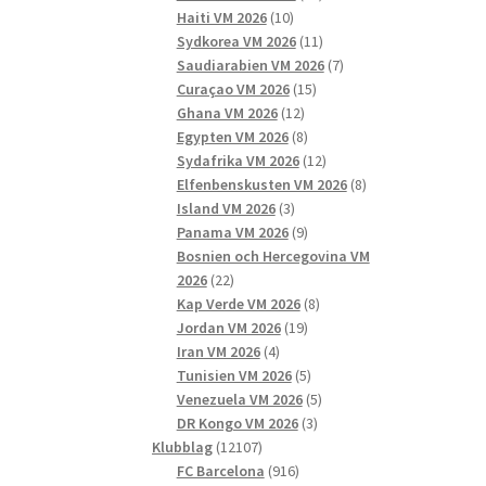
10
produkter
Haiti VM 2026
10
produkter
11
Sydkorea VM 2026
11
produkter
7
Saudiarabien VM 2026
7
15
produkter
Curaçao VM 2026
15
12
produkter
Ghana VM 2026
12
produkter
8
Egypten VM 2026
8
produkter
12
Sydafrika VM 2026
12
produkter
8
Elfenbenskusten VM 2026
8
3
produkter
Island VM 2026
3
produkter
9
Panama VM 2026
9
produkter
Bosnien och Hercegovina VM
22
2026
22
produkter
8
Kap Verde VM 2026
8
19
produkter
Jordan VM 2026
19
4
produkter
Iran VM 2026
4
produkter
5
Tunisien VM 2026
5
produkter
5
Venezuela VM 2026
5
3
produkter
DR Kongo VM 2026
3
12107
produkter
Klubblag
12107
produkter
916
FC Barcelona
916